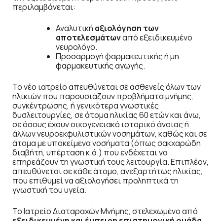
περιλαμβάνεται:
Αναλυτική
αξιολόγηση των
αποτελεσμάτων
από εξειδικευμένο
νευρολόγο.​​
Προσαρμογή φαρμακευτικής ή μη
φαρμακευτικής αγωγής​.
Το νέο ιατρείο απευθύνεται σε ασθενείς όλων των
ηλικιών που παρουσιάζουν προβλήματα μνήμης,
συγκέντρωσης, ή γενικότερα γνωστικές
δυσλειτουργίες, σε άτομα ηλικίας 60 ετών και άνω,
σε όσους έχουν οικογενειακό ιστορικό άνοιας ή
άλλων νευροεκφυλιστικών νοσημάτων, καθώς και σε
άτομα με υποκείμενα νοσήματα (όπως σακχαρώδη
διαβήτη, υπέρταση κ.ά.) που ενδέχεται να
επηρεάζουν τη γνωστική τους λειτουργία. Επιπλέον,
απευθύνεται σε κάθε άτομο, ανεξαρτήτως ηλικίας,
που επιθυμεί να αξιολογήσει προληπτικά τη
γνωστική του υγεία.
Το Ιατρείο Διαταραχών Μνήμης, στελεχωμένο από
εξειδικευμένη και έμπειρη επιστημονική ομάδα,