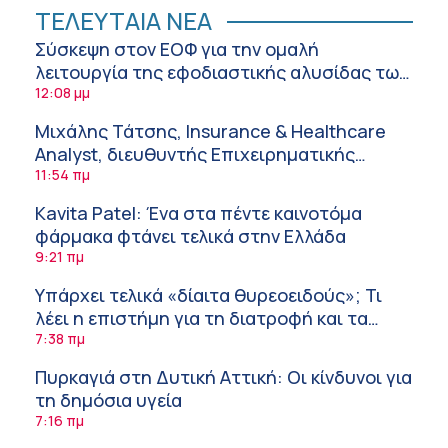
ΤΕΛΕΥΤΑΙΑ ΝΕΑ
Σύσκεψη στον ΕΟΦ για την ομαλή
λειτουργία της εφοδιαστικής αλυσίδας των
φαρμάκων στη διάρκεια του καλοκαιριού
12:08 μμ
Μιχάλης Τάτσης, Insurance & Healthcare
Analyst, διευθυντής Επιχειρηματικής
Ανάπτυξης Ομίλου HHG
11:54 πμ
Kavita Patel: Ένα στα πέντε καινοτόμα
φάρμακα φτάνει τελικά στην Ελλάδα
9:21 πμ
Υπάρχει τελικά «δίαιτα θυρεοειδούς»; Τι
λέει η επιστήμη για τη διατροφή και τα
συμπληρώματα
7:38 πμ
Πυρκαγιά στη Δυτική Αττική: Οι κίνδυνοι για
τη δημόσια υγεία
7:16 πμ