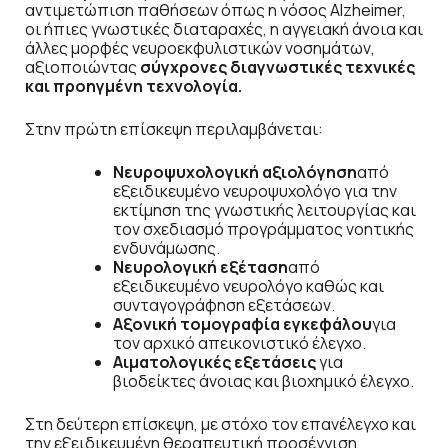
αντιμετώπιση παθήσεων όπως η νόσος Alzheimer,
οι ήπιες γνωστικές διαταραχές, η αγγειακή άνοια και
άλλες μορφές νευροεκφυλιστικών νοσημάτων,
αξιοποιώντας
σύγχρονες διαγνωστικές τεχνικές
και προηγμένη τεχνολογία.
Στην πρώτη επίσκεψη περιλαμβάνεται:
Νευροψυχολογική αξιολόγηση
από
εξειδικευμένο νευροψυχολόγο για την
εκτίμηση της γνωστικής λειτουργίας και
τον σχεδιασμό προγράμματος νοητικής
ενδυνάμωσης.
Νευρολογική εξέταση
από
εξειδικευμένο νευρολόγο καθώς και
συνταγογράφηση εξετάσεων.
Αξονική τομογραφία εγκεφάλου
για
τον αρχικό απεικονιστικό έλεγχο.
Αιματολογικές εξετάσεις
για
βιοδείκτες άνοιας και βιοχημικό έλεγχο.
Στη δεύτερη επίσκεψη, με στόχο τον επανέλεγχο και
την εξειδικευμένη θεραπευτική προσέγγιση,