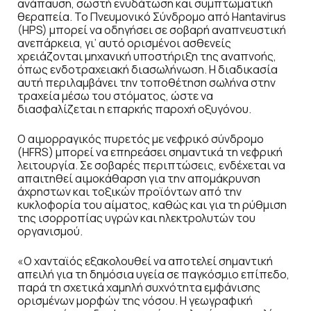
ανάπαυση, σωστή ενυδάτωση και συμπτωματική
θεραπεία. Το Πνευμονικό Σύνδρομο από Hantavirus
(HPS) μπορεί να οδηγήσει σε σοβαρή αναπνευστική
ανεπάρκεια, γι’ αυτό ορισμένοι ασθενείς
χρειάζονται μηχανική υποστήριξη της αναπνοής,
όπως ενδοτραχειακή διασωλήνωση. Η διαδικασία
αυτή περιλαμβάνει την τοποθέτηση σωλήνα στην
τραχεία μέσω του στόματος, ώστε να
διασφαλίζεται η επαρκής παροχή οξυγόνου.
Ο αιμορραγικός πυρετός με νεφρικό σύνδρομο
(HFRS) μπορεί να επηρεάσει σημαντικά τη νεφρική
λειτουργία. Σε σοβαρές περιπτώσεις, ενδέχεται να
απαιτηθεί αιμοκάθαρση για την απομάκρυνση
άχρηστων και τοξικών προϊόντων από την
κυκλοφορία του αίματος, καθώς και για τη ρύθμιση
της ισορροπίας υγρών και ηλεκτρολυτών του
οργανισμού.
«Ο χανταϊός εξακολουθεί να αποτελεί σημαντική
απειλή για τη δημόσια υγεία σε παγκόσμιο επίπεδο,
παρά τη σχετικά χαμηλή συχνότητα εμφάνισης
ορισμένων μορφών της νόσου. Η γεωγραφική