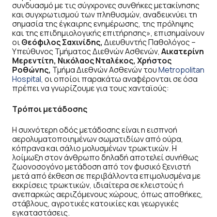
συνδυασμό με τις σύγχρονες συνθήκες μετακίνησης
και συγχρωτισμού των πληθυσμών, αναδεικνύει τη
σημασία της έγκαιρης ενημέρωσης, της πρόληψης
και της επιδημιολογικής επιτήρησης», επισημαίνουν
οι
Θεόφιλος Σαχινίδης,
Διευθυντής Παθολόγος –
Υπεύθυνος Τμήματος Διεθνών Ασθενών,
Αικατερίνη
Μερεντίτη, Νικόλαος Νταλέκος, Χρήστος
Ροθώνης,
Τμήμα Διεθνών Ασθενών του
Metropolitan
Hospital,
οι οποίοι παρακάτω αναφέρονται σε όσα
πρέπει να γνωρίζουμε για τους χανταϊούς:
Τρόποι μετάδοσης
Η συχνότερη οδός μετάδοσης είναι η εισπνοή
αερολυματοποιημένων σωματιδίων από ούρα,
κόπρανα και σάλιο μολυσμένων τρωκτικών. Η
λοίμωξη στον άνθρωπο δηλαδή αποτελεί συνήθως
ζωονοσογόνο μετάδοση από τον φυσικό ξενιστή
μετά από έκθεση σε περιβάλλοντα επιμολυσμένα με
εκκρίσεις τρωκτικών, ιδιαίτερα σε κλειστούς ή
ανεπαρκώς αεριζόμενους χώρους, όπως αποθήκες,
στάβλους, αγροτικές κατοικίες και γεωργικές
εγκαταστάσεις.