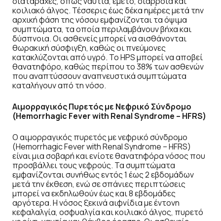
διαταραχές, όπως ναυτία, έμετο, διάρροια και
κοιλιακό άλγος. Τέσσερις έως δέκα ημέρες μετά την
αρχική φάση της νόσου εμφανίζονται τα όψιμα
συμπτώματα, τα οποία περιλαμβάνουν βήχα και
δύσπνοια. Οι ασθενείς μπορεί να αισθάνονται
θωρακική σύσφιγξη, καθώς οι πνεύμονες
κατακλύζονται από υγρό. Το HPS μπορεί να αποβεί
θανατηφόρο, καθώς περίπου το 38% των ασθενών
που αναπτύσσουν αναπνευστικά συμπτώματα
καταλήγουν από τη νόσο.
Αιμορραγικός Πυρετός με Νεφρικό Σύνδρομο
(Hemorrhagic Fever with Renal Syndrome – HFRS)
Ο αιμορραγικός πυρετός με νεφρικό σύνδρομο
(Hemorrhagic Fever with Renal Syndrome – HFRS)
είναι μια σοβαρή και ενίοτε θανατηφόρα νόσος που
προσβάλλει τους νεφρούς. Τα συμπτώματα
εμφανίζονται συνήθως εντός 1 έως 2 εβδομάδων
μετά την έκθεση, ενώ σε σπάνιες περιπτώσεις
μπορεί να εκδηλωθούν έως και 8 εβδομάδες
αργότερα. Η νόσος ξεκινά αιφνίδια με έντονη
κεφαλαλγία, οσφυαλγία και κοιλιακό άλγος, πυρετό