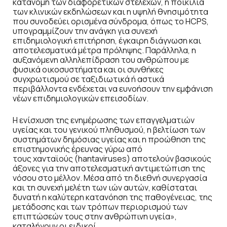
κατανομή των διαφορετικών στελεχών, η ποικιλία
των κλινικών εκδηλώσεων και η υψηλή θνησιμότητα
που συνοδεύει ορισμένα σύνδρομα, όπως το HCPS,
υπογραμμίζουν την ανάγκη για συνεχή
επιδημιολογική επιτήρηση, έγκαιρη διάγνωση και
αποτελεσματικά μέτρα πρόληψης. Παράλληλα, η
αυξανόμενη αλληλεπίδραση του ανθρώπου με
φυσικά οικοσυστήματα και οι συνθήκες
συγχρωτισμού σε ταξιδιωτικά ή αστικά
περιβάλλοντα ενδέχεται να ευνοήσουν την εμφάνιση
νέων επιδημιολογικών επεισοδίων.
Η ενίσχυση της ενημέρωσης των επαγγελματιών
υγείας και του γενικού πληθυσμού, η βελτίωση των
συστημάτων δημόσιας υγείας και η προώθηση της
επιστημονικής έρευνας γύρω από
τους χανταϊούς (hantaviruses) αποτελούν βασικούς
άξονες για την αποτελεσματική αντιμετώπιση της
νόσου στο μέλλον. Μέσα από τη διεθνή συνεργασία
και τη συνεχή μελέτη των ιών αυτών, καθίσταται
δυνατή η καλύτερη κατανόηση της παθογένειας, της
μετάδοσης και των τρόπων περιορισμού των
επιπτώσεών τους στην ανθρώπινη υγεία»,
καταλήγουν οι ειδικοί.