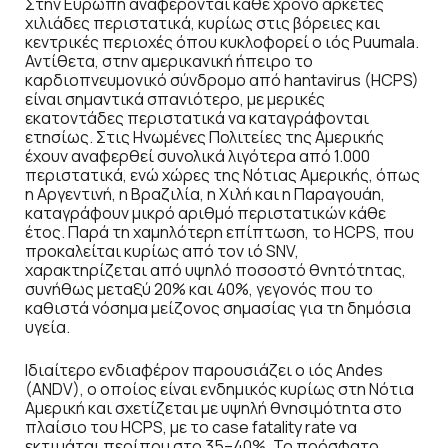
Στην Ευρώπη αναφέρονται κάθε χρόνο αρκετές
χιλιάδες περιστατικά, κυρίως στις βόρειες και
κεντρικές περιοχές όπου κυκλοφορεί ο ιός Puumala.
Αντίθετα, στην αμερικανική ήπειρο το
καρδιοπνευμονικό σύνδρομο από hantavirus (HCPS)
είναι σημαντικά σπανιότερο, με μερικές
εκατοντάδες περιστατικά να καταγράφονται
ετησίως. Στις Ηνωμένες Πολιτείες της Αμερικής
έχουν αναφερθεί συνολικά λιγότερα από 1.000
περιστατικά, ενώ χώρες της Νότιας Αμερικής, όπως
η Αργεντινή, η Βραζιλία, η Χιλή και η Παραγουάη,
καταγράφουν μικρό αριθμό περιστατικών κάθε
έτος. Παρά τη χαμηλότερη επίπτωση, το HCPS, που
προκαλείται κυρίως από τον ιό SNV,
χαρακτηρίζεται από υψηλό ποσοστό θνητότητας,
συνήθως μεταξύ 20% και 40%, γεγονός που το
καθιστά νόσημα μείζονος σημασίας για τη δημόσια
υγεία.
Ιδιαίτερο ενδιαφέρον παρουσιάζει ο ιός Andes
(ANDV), ο οποίος είναι ενδημικός κυρίως στη Νότια
Αμερική και σχετίζεται με υψηλή θνησιμότητα στο
πλαίσιο του HCPS, με το case fatality rate να
εκτιμάται περίπου στο 35–40%. Το πρόσφατο