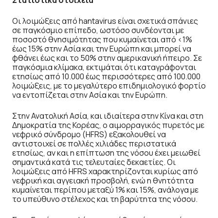
Στατιστικά στοιχεία
Οι λοιμώξεις από hantavirus είναι σχετικά σπάνιες
σε παγκόσμιο επίπεδο, ωστόσο συνδέονται με
ποσοστό θνησιμότητας που κυμαίνεται από <1%
έως 15% στην Ασία και την Ευρώπη και μπορεί να
φθάνει έως και το 50% στην αμερικανική ήπειρο. Σε
παγκόσμια κλίμακα, εκτιμάται ότι καταγράφονται
ετησίως από 10.000 έως περισσότερες από 100.000
λοιμώξεις, με το μεγαλύτερο επιδημιολογικό φορτίο
να εντοπίζεται στην Ασία και την Ευρώπη.
Στην Ανατολική Ασία, και ιδιαίτερα στην Κίνα και στη
Δημοκρατία της Κορέας, ο αιμορραγικός πυρετός με
νεφρικό σύνδρομο (HFRS) εξακολουθεί να
αντιστοιχεί σε πολλές χιλιάδες περιστατικά
ετησίως, αν και η επίπτωση της νόσου έχει μειωθεί
σημαντικά κατά τις τελευταίες δεκαετίες. Οι
λοιμώξεις από HFRS χαρακτηρίζονται κυρίως από
νεφρική και αγγειακή προσβολή, ενώ η θνητότητα
κυμαίνεται περίπου μεταξύ 1% και 15%, ανάλογα με
το υπεύθυνο στέλεχος και τη βαρύτητα της νόσου.