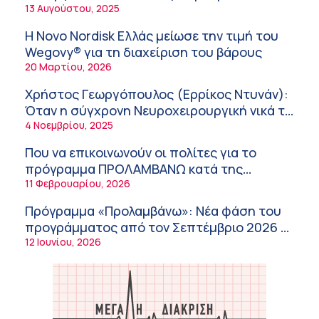
νοσοκομεία του δημοσίου συστήματος
13 Αυγούστου, 2025
Σύσκεψη στον ΕΟΦ για την ομαλή
υγείας
λειτουργία της εφοδιαστικής αλυσίδας των
Η Novo Nordisk Ελλάς μείωσε την τιμή του
φαρμάκων στη διάρκεια του καλοκαιριού
12:08 μμ
Wegovy® για τη διαχείριση του βάρους
20 Μαρτίου, 2026
Μιχάλης Τάτσης, Insurance & Healthcare
Analyst, διευθυντής Επιχειρηματικής
Χρήστος Γεωργόπουλος (Ερρίκος Ντυνάν):
Ανάπτυξης Ομίλου HHG
11:54 πμ
Όταν η σύγχρονη Νευροχειρουργική νικά το
φόβο!
4 Νοεμβρίου, 2025
Kavita Patel: Ένα στα πέντε καινοτόμα
φάρμακα φτάνει τελικά στην Ελλάδα
Που να επικοινωνούν οι πολίτες για το
9:21 πμ
πρόγραμμα ΠΡΟΛΑΜΒΑΝΩ κατά της
παχυσαρκίας
11 Φεβρουαρίου, 2026
Υπάρχει τελικά «δίαιτα θυρεοειδούς»; Τι
λέει η επιστήμη για τη διατροφή και τα
Πρόγραμμα «Προλαμβάνω»: Νέα φάση του
συμπληρώματα
7:38 πμ
προγράμματος από τον Σεπτέμβριο 2026 –
Δωρεάν προληπτικές εξετάσεις έως το
12 Ιουνίου, 2026
Πυρκαγιά στη Δυτική Αττική: Οι κίνδυνοι για
2030
τη δημόσια υγεία
7:16 πμ
Metropolitan Hospital: Στο επίκεντρο των