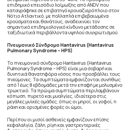
επιδημικό επεισόδιο λοίμωξης από ANDV που
καταγράφηκε σε επιβατηγό κρουαζιερόπλοιο στον
Νότιο Ατλαντικό, με πολλαπλά επιβεβαιωμένα
κρούσματα και θανάτους, αναδεικνύει τον
σημαντικό επιδημιολογικό κίνδυνο μετάδοσης σε
ταξιδιωτικά περιβάλλοντα υψηλού συγχρωτισμού.
Πνευμονικό
Σύνδρομο
Hantavirus (Hantavirus
Pulmonary Syndrome – HPS)
Το πνευμονικό σύνδρομο Hantavirus (Hantavirus
Pulmonary Syndrome – HPS) είναι μια σοβαρή και
δυνητικά θανατηφόρα νόσος που προσβάλλει τους
πνεύμονες. Τα συμπτώματα εμφανίζονται συνήθως
από 1 έως 8 εβδομάδες μετά την επαφή με μολυσμένο
τρωκτικό. Τα πρώιμα συμπτώματα περιλαμβάνουν
κόπωση, πυρετό και μυαλγίες, ιδιαίτερα στις
μεγάλες μυϊκές ομάδες, όπως οι μηροί, οι γοφοί, η
ράχη και ορισμένες φορές οι ώμοι.
Περίπου οι μισοί ασθενείς εμφανίζουν επίσης
κεφαλαλγία, ζάλη, ρίγη και γαστρεντερικές