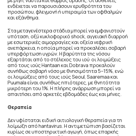
με ρίγη, ναυτία και θάμβος όρασης. Οι ασθενείς
ενδέχεται να παρουσιάσουν ερυθρότητα του
προσώπου, φλεγμονή ή υπεραιμία των οφθαλμών
και εξάνθημα.
Στα μεταγενέστερα στάδια μπορεί να εμφανιστούν
υπόταση, οξύ κυκλοφορικό shock, αγγειακή διαρροή
με εσωτερικές αιμορραγίες και οξεία νεφρική
ανεπάρκεια, η οποία μπορεί να προκαλέσει σοβαρή
υπερφόρτωση υγρών. Η βαρύτητα της νόσου
εξαρτάται από το στέλεχος του ιού· οι λοιμώξεις
από τους ιούς Hantaan και Dobrava προκαλούν
συνήθως σοβαρή νόσο με θνησιμότητα 5–15%, ενώ
οι λοιμώξεις από τους ιούς Seoul, Saaremaa και
Puumala είναι συνήθως ηπιότερες, με θνητότητα
μικρότερη του 1%. Η πλήρης ανάρρωση μπορεί να
απαιτήσει από αρκετές εβδομάδες έως και μήνες.
Θεραπεία
Δεν υφίσταται ειδική αιτιολογική θεραπεία για τη
λοίμωξη από hantavirus. Η αντιμετώπιση βασίζεται
κυρίως σε υποστηρικτική αγωγή, όπως επαρκής