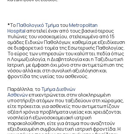
*
Το
Παθολογικό Τμήμα
του
Metropolitan
Hospital
αποτελεί έναν από τους βασικότερους
πυλώνες του νοσοκομείου, στελεχωμένο από 15
ομάδες Ειδικών Παθολόγων, καθεμία με εξειδίκευση
σε διαφορετικό τομέα της Εσωτερικής Παθολογίας.
Το εύρος των υπηρεσιών του καλύπτει πεδία όπως
η Λοιμωξιολογία, η Διαβητολογία και η Ταξιδιωτική
Ιατρική, με έμφαση όχι μόνο στην αντιμετώπιση της
νόσου αλλά και στη συνολική αξιολόγηση και
φροντίδα της υγείας του ασθενούς.
Παράλληλα, το
Τμήμα Διεθνών
Ασθενών
επικεντρώνεται στην ολοκληρωμένη
υποστήριξη ατόμων που ταξιδεύουν στη χώρα μας,
είτε πρόκειται για ασθενείς που αντιμετωπίζουν
οξέα ή χρόνια προβλήματα υγείας και χρειάζονται
νοσηλεία ή εξωνοσοκομειακή ιατρική
παρακολούθηση, είτε για άτομα που αναζητούν
εξειδικευμένη συμβουλευτική ιατρική φροντίδα. Η