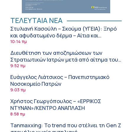
ΤΕΛΕΥΤΑΙΑ ΝΕΑ
Στυλιανή Κασούλη – Σκούμα (ΥΓΕΙΑ): Ξηρό
και αφυδατωμένο δέρμα – Αίτια και
αντιμετώπιση
10:14 πμ
Διευθέτηση των αποζημιώσεων των
Στρατιωτικών Ιατρών μετά από αίτημα του
ΙΣΑ
9:52 πμ
Ευάγγελος Λιάτσικος – Πανεπιστημιακό
Νοσοκομείο Πατρών
9:03 πμ
Χρήστος Γεωργόπουλος – «ΕΡΡΙΚΟΣ
ΝΤΥΝΑΝ»/ΚΕΝΤΡΟ ΑΝΑΠΛΑΣΗ
8:58 πμ
Tanmaxxing: To trend που στέλνει τη Gen Z