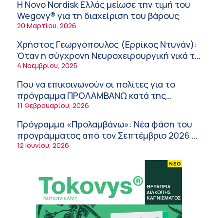
λειτουργία της εφοδιαστικής αλυσίδας των
Η Novo Nordisk Ελλάς μείωσε την τιμή του
φαρμάκων στη διάρκεια του καλοκαιριού
12:08 μμ
Wegovy® για τη διαχείριση του βάρους
20 Μαρτίου, 2026
Μιχάλης Τάτσης, Insurance & Healthcare
Analyst, διευθυντής Επιχειρηματικής
Χρήστος Γεωργόπουλος (Ερρίκος Ντυνάν):
Ανάπτυξης Ομίλου HHG
11:54 πμ
Όταν η σύγχρονη Νευροχειρουργική νικά το
φόβο!
4 Νοεμβρίου, 2025
Kavita Patel: Ένα στα πέντε καινοτόμα
φάρμακα φτάνει τελικά στην Ελλάδα
Που να επικοινωνούν οι πολίτες για το
9:21 πμ
πρόγραμμα ΠΡΟΛΑΜΒΑΝΩ κατά της
παχυσαρκίας
11 Φεβρουαρίου, 2026
Υπάρχει τελικά «δίαιτα θυρεοειδούς»; Τι
λέει η επιστήμη για τη διατροφή και τα
Πρόγραμμα «Προλαμβάνω»: Νέα φάση του
συμπληρώματα
7:38 πμ
προγράμματος από τον Σεπτέμβριο 2026 –
Δωρεάν προληπτικές εξετάσεις έως το
12 Ιουνίου, 2026
Πυρκαγιά στη Δυτική Αττική: Οι κίνδυνοι για
2030
τη δημόσια υγεία
7:16 πμ
Metropolitan Hospital: Στο επίκεντρο των
εξελίξεων για την Τεχνητή Νοημοσύνη και
την Ογκολογία
6:28 πμ