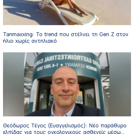
Tanmaxxing: To trend που στέλνει τη Gen Z στον
ήλιο χωρίς αντηλιακό
Θεόδωρος Τέγος (Ευαγγελισμός): Νέο παράθυρο
ελπίδας για τους ογκολογικούς ασθενείς μέσω