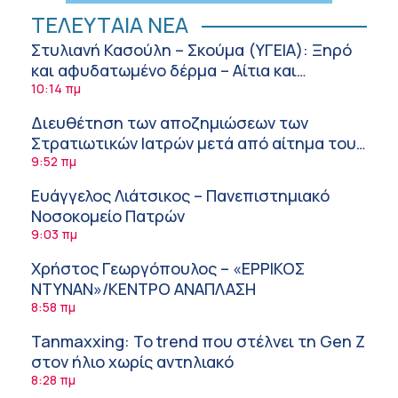
ΤΕΛΕΥΤΑΙΑ ΝΕΑ
Στυλιανή Κασούλη – Σκούμα (ΥΓΕΙΑ): Ξηρό
και αφυδατωμένο δέρμα – Αίτια και
αντιμετώπιση
10:14 πμ
Διευθέτηση των αποζημιώσεων των
Στρατιωτικών Ιατρών μετά από αίτημα του
ΙΣΑ
9:52 πμ
Ευάγγελος Λιάτσικος – Πανεπιστημιακό
Νοσοκομείο Πατρών
9:03 πμ
Χρήστος Γεωργόπουλος – «ΕΡΡΙΚΟΣ
ΝΤΥΝΑΝ»/ΚΕΝΤΡΟ ΑΝΑΠΛΑΣΗ
8:58 πμ
Tanmaxxing: To trend που στέλνει τη Gen Z
στον ήλιο χωρίς αντηλιακό
8:28 πμ