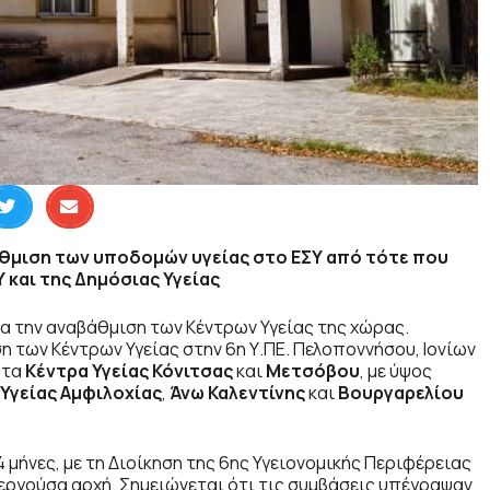
άθμιση των υποδομών υγείας στο ΕΣΥ από τότε που
 και της Δημόσιας Υγείας
α την αναβάθμιση των Κέντρων Υγείας της χώρας.
ση των Κέντρων Υγείας στην 6η Υ.ΠΕ. Πελοποννήσου, Ιονίων
 τα
Κέντρα Υγείας Κόνιτσας
και
Μετσόβου
, με ύψος
Υγείας Αμφιλοχίας
,
Άνω Καλεντίνης
και
Βουργαρελίου
4 μήνες, με τη Διοίκηση της 6ης Υγειονομικής Περιφέρειας
νεργούσα αρχή. Σημειώνεται ότι τις συμβάσεις υπέγραψαν