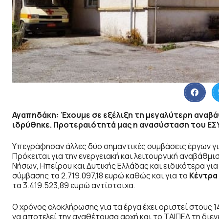
Αγαπηδάκη: Έχουμε σε εξέλιξη τη μεγαλύτερη αναβ
ιδρύθηκε. Προτεραιότητά μας η ανασύσταση του ΕΣΥ
Υπεγράφησαν άλλες δύο σημαντικές συμβάσεις έργων γι
Πρόκειται για την ενεργειακή και λειτουργική αναβάθμι
Νήσων, Ηπείρου και Δυτικής Ελλάδας και ειδικότερα για
σύμβασης τα 2.719.097,18 ευρώ καθώς και για τα
Κέντρα 
τα 3.419.523,89 ευρώ αντίστοιχα.
Ο χρόνος ολοκλήρωσης για τα έργα έχει οριστεί στους 1
να αποτελεί την αναθέτουσα αρχή και το ΤΑΙΠΕΔ τη διε