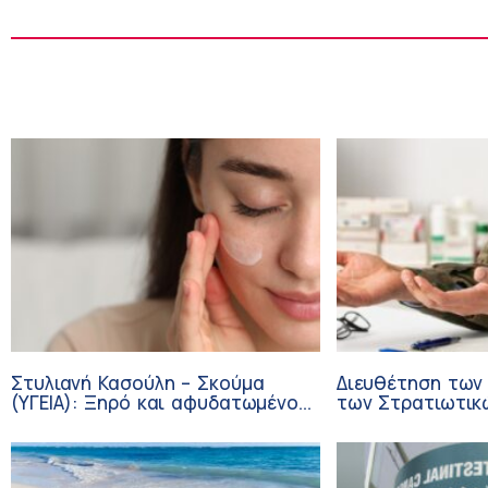
Στυλιανή Κασούλη – Σκούμα
Διευθέτηση των
(ΥΓΕΙΑ): Ξηρό και αφυδατωμένο
των Στρατιωτικ
δέρμα – Αίτια και αντιμετώπιση
από αίτημα του 