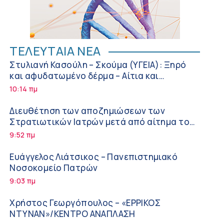
ΤΕΛΕΥΤΑΙΑ ΝΕΑ
Στυλιανή Κασούλη – Σκούμα (ΥΓΕΙΑ): Ξηρό
και αφυδατωμένο δέρμα – Αίτια και
αντιμετώπιση
10:14 πμ
Διευθέτηση των αποζημιώσεων των
Στρατιωτικών Ιατρών μετά από αίτημα του
ΙΣΑ
9:52 πμ
Ευάγγελος Λιάτσικος – Πανεπιστημιακό
Νοσοκομείο Πατρών
9:03 πμ
Χρήστος Γεωργόπουλος – «ΕΡΡΙΚΟΣ
ΝΤΥΝΑΝ»/ΚΕΝΤΡΟ ΑΝΑΠΛΑΣΗ