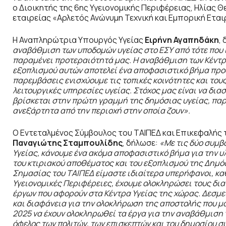
ο Διοικητής της 6ης Υγειονομικής Περιφέρειας, Ηλία
εταιρείας «Αρλετός Ανώνυμη Τεχνική και Εμπορική Εται
Η Αναπληρώτρια Υπουργός Υγείας
Ειρήνη Αγαπηδάκη
,
αναβάθμιση των υποδομών υγείας στο ΕΣΥ από τότε που 
παραμένει προτεραιότητά μας. Η αναβάθμιση των Κέντρω
εξοπλισμού αυτών αποτελεί ένα αποφασιστικό βήμα προς 
παρεμβάσεις ενισχύουμε τις τοπικές κοινότητες και το
λειτουργικές υπηρεσίες υγείας. Στόχος μας είναι να δι
βρίσκεται στην πρώτη γραμμή της δημόσιας υγείας, παρέ
ανεξάρτητα από την περιοχή στην οποία ζουν».
Ο Εντεταλμένος Σύμβουλος του ΤΑΙΠΕΔ και Επικεφαλής
Παναγιώτης Σταμπουλίδης
, δήλωσε:
«Με τις δύο συμβ
Υγείας, κάνουμε ένα ακόμα αποφασιστικό βήμα για την
του κτιριακού αποθέματος και του εξοπλισμού της Δημ
Σημασίας του ΤΑΙΠΕΔ είμαστε ιδιαίτερα υπερήφανοι, καθ
Υγειονομικές Περιφέρειες, έχουμε ολοκληρώσει τους δι
έργων που αφορούν στα Κέντρα Υγείας της χώρας. Δεσμε
και διαφάνεια για την ολοκλήρωση της αποστολής που μας
2025 να έχουν ολοκληρωθεί τα έργα για την αναβάθμιση
όφελος των πολιτών, των επισκεπτών και του δημοσίου 