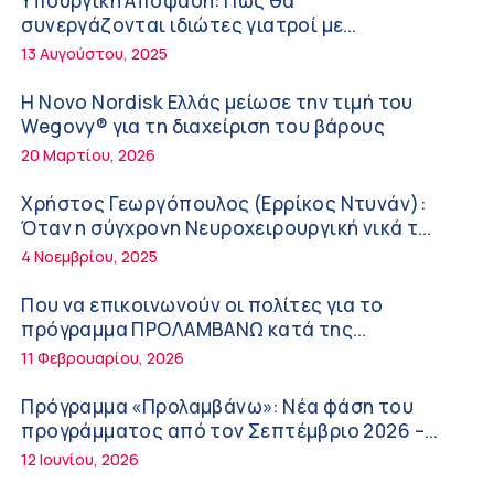
Υπουργική Απόφαση: Πως θα
Διακοπές με ασφάλεια
6:20 πμ
συνεργάζονται ιδιώτες γιατροί με
νοσοκομεία του δημοσίου συστήματος
13 Αυγούστου, 2025
Ειρήνη Ζίγκιρη (Ερρίκος Ντυνάν): H θερμική
υγείας
καταπόνηση στους ηλικιωμένους
Η Novo Nordisk Ελλάς μείωσε την τιμή του
εργαζόμενους
6:11 πμ
Wegovy® για τη διαχείριση του βάρους
20 Μαρτίου, 2026
Σύσκεψη στον ΕΟΦ για την ομαλή λειτουργία
της εφοδιαστικής αλυσίδας των φαρμάκων
Χρήστος Γεωργόπουλος (Ερρίκος Ντυνάν):
στη διάρκεια του καλοκαιριού
12:08 μμ
Όταν η σύγχρονη Νευροχειρουργική νικά το
φόβο!
4 Νοεμβρίου, 2025
Μιχάλης Τάτσης, Insurance & Healthcare
Analyst, διευθυντής Επιχειρηματικής
Που να επικοινωνούν οι πολίτες για το
Ανάπτυξης Ομίλου HHG
11:54 πμ
πρόγραμμα ΠΡΟΛΑΜΒΑΝΩ κατά της
παχυσαρκίας
11 Φεβρουαρίου, 2026
Kavita Patel: Ένα στα πέντε καινοτόμα
φάρμακα φτάνει τελικά στην Ελλάδα
Πρόγραμμα «Προλαμβάνω»: Νέα φάση του
9:21 πμ
προγράμματος από τον Σεπτέμβριο 2026 –
Δωρεάν προληπτικές εξετάσεις έως το 2030
12 Ιουνίου, 2026
Υπάρχει τελικά «δίαιτα θυρεοειδούς»; Τι