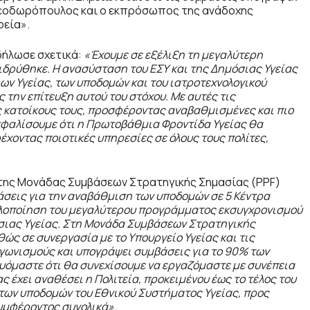
ς Θεοδωρόπουλος και ο εκπρόσωπος της ανάδοχης
ρεία».
 δήλωσε σχετικά:
«Έχουμε σε εξέλιξη τη μεγαλύτερη
ιδρύθηκε. Η ανασύσταση του ΕΣΥ και της Δημόσιας Υγείας
ν Υγείας, των υποδομών και του ιατροτεχνολογικού
την επίτευξη αυτού του στόχου. Με αυτές τις
υς κατοίκους τους, προσφέροντας αναβαθμισμένες και πιο
ασφαλίσουμε ότι η Πρωτοβάθμια Φροντίδα Υγείας θα
χοντας ποιοτικές υπηρεσίες σε όλους τους πολίτες,
 της Μονάδας Συμβάσεων Στρατηγικής Σημασίας (PPF)
άσεις για την αναβάθμιση των υποδομών σε 5 Κέντρα
 υλοποίηση του μεγαλύτερου προγράμματος εκσυγχρονισμού
όσιας Υγείας. Στη Μονάδα Συμβάσεων Στρατηγικής
ώς σε συνεργασία με το Υπουργείο Υγείας και τις
αγωνισμούς και υπογράψει συμβάσεις για το 90% των
υόμαστε ότι θα συνεχίσουμε να εργαζόμαστε με συνέπεια
 έχει αναθέσει η Πολιτεία, προκειμένου έως το τέλος του
 των υποδομών του Εθνικού Συστήματος Υγείας, προς
συμφέροντος συνολικά».