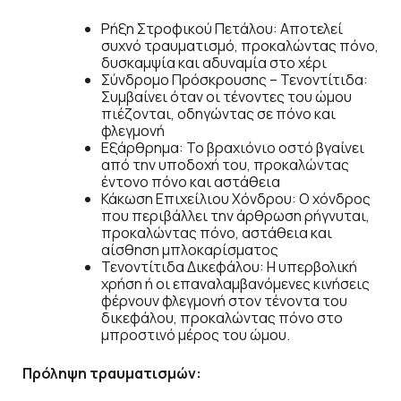
Ρήξη Στροφικού Πετάλου: Αποτελεί
συχνό τραυματισμό, προκαλώντας πόνο,
δυσκαμψία και αδυναμία στο χέρι
Σύνδρομο Πρόσκρουσης – Τενοντίτιδα:
Συμβαίνει όταν οι τένοντες του ώμου
πιέζονται, οδηγώντας σε πόνο και
φλεγμονή
Εξάρθρημα: Το βραχιόνιο οστό βγαίνει
από την υποδοχή του, προκαλώντας
έντονο πόνο και αστάθεια
Κάκωση Επιχείλιου Χόνδρου: Ο χόνδρος
που περιβάλλει την άρθρωση ρήγνυται,
προκαλώντας πόνο, αστάθεια και
αίσθηση μπλοκαρίσματος
Τενοντίτιδα Δικεφάλου: Η υπερβολική
χρήση ή οι επαναλαμβανόμενες κινήσεις
φέρνουν φλεγμονή στον τένοντα του
δικεφάλου, προκαλώντας πόνο στο
μπροστινό μέρος του ώμου.
Πρόληψη τραυματισμών: