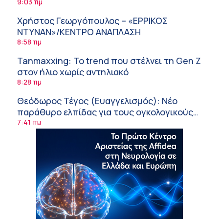
9:03 πμ
Χρήστος Γεωργόπουλος – «ΕΡΡΙΚΟΣ
ΝΤΥΝΑΝ»/ΚΕΝΤΡΟ ΑΝΑΠΛΑΣΗ
8:58 πμ
Tanmaxxing: To trend που στέλνει τη Gen Z
στον ήλιο χωρίς αντηλιακό
8:28 πμ
Θεόδωρος Τέγος (Ευαγγελισμός): Νέο
παράθυρο ελπίδας για τους ογκολογικούς
ασθενείς μέσω κλινικών δοκιμών
7:41 πμ
Ασφάλεια στο νερό: 8 χρήσιμες οδηγίες
από τον Ελληνικό Ερυθρό Σταυρό
7:03 πμ
Μαρίνα Ραυτοπούλου (ΙΑΤΡΙΚΟ ΚΕΝΤΡΟ):
Εκπαίδευση στον διαβήτη – Ένας πυλώνας
της σύγχρονης φροντίδας
6:56 πμ