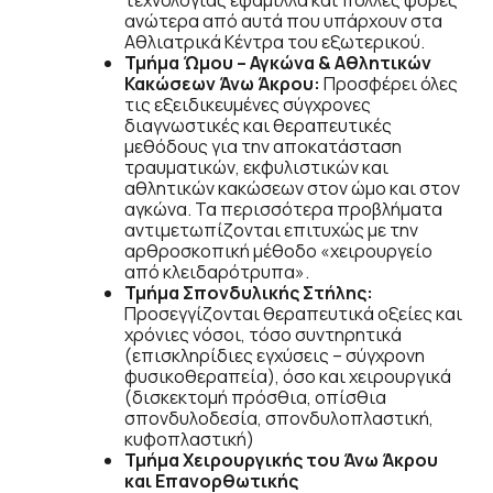
ανώτερα από αυτά που υπάρχουν στα
Αθλιατρικά Κέντρα του εξωτερικού.
Τμήμα Ώμου – Αγκώνα & Αθλητικών
Κακώσεων Άνω Άκρου:
Προσφέρει όλες
τις εξειδικευμένες σύγχρονες
διαγνωστικές και θεραπευτικές
μεθόδους για την αποκατάσταση
τραυματικών, εκφυλιστικών και
αθλητικών κακώσεων στον ώμο και στον
αγκώνα. Τα περισσότερα προβλήματα
αντιμετωπίζονται επιτυχώς με την
αρθροσκοπική μέθοδο «χειρουργείο
από κλειδαρότρυπα».
Τμήμα Σπονδυλικής Στήλης:
Προσεγγίζονται θεραπευτικά οξείες και
χρόνιες νόσοι, τόσο συντηρητικά
(επισκληρίδιες εγχύσεις – σύγχρονη
φυσικοθεραπεία), όσο και χειρουργικά
(δισκεκτομή πρόσθια, οπίσθια
σπονδυλοδεσία, σπονδυλοπλαστική,
κυφοπλαστική)
Τμήμα Χειρουργικής του Άνω Άκρου
και Επανορθωτικής