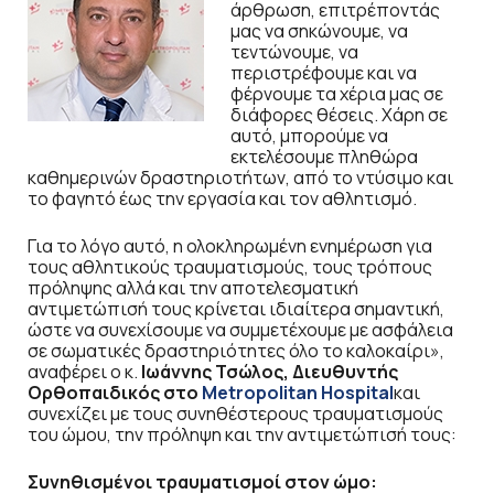
άρθρωση, επιτρέποντάς
μας να σηκώνουμε, να
τεντώνουμε, να
περιστρέφουμε και να
φέρνουμε τα χέρια μας σε
διάφορες θέσεις. Χάρη σε
αυτό, μπορούμε να
εκτελέσουμε πληθώρα
καθημερινών δραστηριοτήτων, από το ντύσιμο και
το φαγητό έως την εργασία και τον αθλητισμό.
Για το λόγο αυτό, η ολοκληρωμένη ενημέρωση για
τους αθλητικούς τραυματισμούς, τους τρόπους
πρόληψης αλλά και την αποτελεσματική
αντιμετώπισή τους κρίνεται ιδιαίτερα σημαντική,
ώστε να συνεχίσουμε να συμμετέχουμε με ασφάλεια
σε σωματικές δραστηριότητες όλο το καλοκαίρι»,
αναφέρει ο κ.
Ιωάννης Τσώλος, Διευθυντής
Ορθοπαιδικός στο
Metropolitan Hospital
και
συνεχίζει με τους συνηθέστερους τραυματισμούς
του ώμου, την πρόληψη και την αντιμετώπισή τους:
Συνηθισμένοι τραυματισμοί στον ώμο: