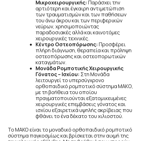
Μικροχειρουργικής:
Παράσχει την
αρτιότερη και έγκαιρη αντιμετώπιση
των τραυματισμών και των παθήσεων
του άνω άκρου και των περιφερικών
νεύρων, χρησιμοποιώντας
παραδοσιακές αλλά και καινοτόμες
χειρουργικές τεχνικές.
Κέντρο Οστεοπόρωσης:
Προσφέρει
πλήρη διάγνωση, θεραπεία και πρόληψη
οστεοπόρωσης και οστεοπορωτικών
καταγμάτων.
Μονάδα Ρομποτικής Χειρουργικής
Γόνατος – Ισχίου:
Στη Μονάδα
λειτουργεί το υπερσύγχρονο
ορθοπαιδικό ρομποτικό σύστημα MAKΟ,
με τη βοήθεια του οποίου
πραγματοποιούνται εξατομικευμένες
χειρουργικές επεμβάσεις γόνατος και
ισχίου εξαιρετικά υψηλής ακρίβειας που
φθάνει το ένα δέκατο του χιλιοστού.
Το MAKO είναι το μοναδικό ορθοπαιδικό ρομποτικό
σύστημα παγκοσμίως και βρίσκεται στην αιχμή της