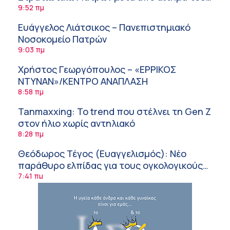
ΙΣΑ
9:52 πμ
Ευάγγελος Λιάτσικος – Πανεπιστημιακό
Νοσοκομείο Πατρών
9:03 πμ
Χρήστος Γεωργόπουλος – «ΕΡΡΙΚΟΣ
ΝΤΥΝΑΝ»/ΚΕΝΤΡΟ ΑΝΑΠΛΑΣΗ
8:58 πμ
Tanmaxxing: To trend που στέλνει τη Gen Z
στον ήλιο χωρίς αντηλιακό
8:28 πμ
Θεόδωρος Τέγος (Ευαγγελισμός): Νέο
παράθυρο ελπίδας για τους ογκολογικούς
ασθενείς μέσω κλινικών δοκιμών
7:41 πμ
Ασφάλεια στο νερό: 8 χρήσιμες οδηγίες
από τον Ελληνικό Ερυθρό Σταυρό
7:03 πμ