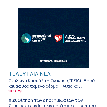
ΤΕΛΕΥΤΑΙΑ ΝΕΑ
Στυλιανή Κασούλη – Σκούμα (ΥΓΕΙΑ): Ξηρό
και αφυδατωμένο δέρμα – Αίτια και
αντιμετώπιση
10:14 πμ
Διευθέτηση των αποζημιώσεων των
Στρατιωτικών Ιατρών μετά από αίτημα του