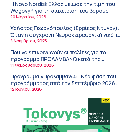
υγείας
Στρατιωτικών Ιατρών μετά από αίτημα του
Η Novo Nordisk Ελλάς μείωσε την τιμή του
ΙΣΑ
9:52 πμ
Wegovy® για τη διαχείριση του βάρους
20 Μαρτίου, 2026
Ευάγγελος Λιάτσικος – Πανεπιστημιακό
Νοσοκομείο Πατρών
Χρήστος Γεωργόπουλος (Ερρίκος Ντυνάν):
9:03 πμ
Όταν η σύγχρονη Νευροχειρουργική νικά το
φόβο!
4 Νοεμβρίου, 2025
Χρήστος Γεωργόπουλος – «ΕΡΡΙΚΟΣ
ΝΤΥΝΑΝ»/ΚΕΝΤΡΟ ΑΝΑΠΛΑΣΗ
Που να επικοινωνούν οι πολίτες για το
8:58 πμ
πρόγραμμα ΠΡΟΛΑΜΒΑΝΩ κατά της
παχυσαρκίας
11 Φεβρουαρίου, 2026
Tanmaxxing: To trend που στέλνει τη Gen Z
στον ήλιο χωρίς αντηλιακό
Πρόγραμμα «Προλαμβάνω»: Νέα φάση του
8:28 πμ
προγράμματος από τον Σεπτέμβριο 2026 –
Δωρεάν προληπτικές εξετάσεις έως το
12 Ιουνίου, 2026
Θεόδωρος Τέγος (Ευαγγελισμός): Νέο
2030
παράθυρο ελπίδας για τους ογκολογικούς
ασθενείς μέσω κλινικών δοκιμών
7:41 πμ
Ασφάλεια στο νερό: 8 χρήσιμες οδηγίες
από τον Ελληνικό Ερυθρό Σταυρό
7:03 πμ