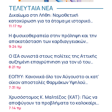
ΤΕΛΕΥΤΑΙΑ ΝΕΑ
Δικαίωμα στη Λήθη: Νομοθετική
κατοχύρωση για τα άτομα με ιστορικό
καρκίνου και στην Ελλάδα
11:17 πμ
Η φυσικοθεραπεία στην πρόληψη και την
αποκατάσταση των καρδιαγγειακών
νοσημάτων και του αγγειακού εγκεφαλικού
9:24 πμ
επεισοδίου
Ο ΙΣΑ συνιστά στους πολίτες της Αττικής
αυξημένη επαγρύπνηση για τον ιό του
Δυτικού Νείλου
8:21 πμ
ΕΟΠΥΥ: Κανονικά όλο τον Αύγουστο οι κατ’
οίκον αποστολές Φαρμάκων Υψηλού
Κόστους
7:31 πμ
Χρυσόστομος Κ. Μαλτέζος (ΚΑΤ): Πώς να
αποφύγουν τα προβλήματα το καλοκαίρι
όσοι πάσχουν από αγγειακές παθήσεις
7:14 πμ