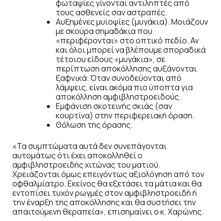
φωταψίες γίνονται αντιληπτές από
τους ασθενείς σαν αστραπές.
Αυξημένες μυϊοψίες (μυγάκια). Μοιάζουν
με σκούρα σημαδάκια που
«περιφέρονται» στο οπτικό πεδίο. Αν
και όλοι μπορεί να βλέπουμε σποραδικά
τέτοιου είδους «μυγάκια», σε
περίπτωση αποκόλλησης αυξάνονται
ξαφνικά. Όταν συνοδεύονται από
λάμψεις, είναι ακόμα πιο ύποπτα για
αποκόλληση αμφιβληστροειδούς.
Εμφάνιση σκοτεινής σκιάς (σαν
κουρτίνα) στην περιφερειακή όραση.
Θόλωση της όρασης.
«Τα συμπτώματα αυτά δεν συνεπάγονται
αυτομάτως ότι έχει αποκολληθεί ο
αμφιβληστροειδής χιτώνας του ματιού.
Χρειάζονται όμως επειγόντως αξιολόγηση από τον
οφθαλμίατρο. Εκείνος θα εξετάσει τα μάτια και θα
εντοπίσει τυχόν ρωγμές στον αμφιβληστροειδή ή
την έναρξη της αποκόλλησης και θα συστήσει την
απαιτούμενη θεραπεία», επισημαίνει ο κ. Χαρώνης.