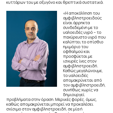
κυττάρων του με οξυγόνο και θρεπτικά συστατικά.
«Η αποκόλληση του
αμφιβληστροειδούς
είναι άρρηκτα
συνδεδεμένη με το
υαλοειδές υγρό – το
παχύρευστο υγρό που
καλύπτει το οπίσθιο
ημιμόριο του
οφθαλμού και
προσφύεται με
ισχυρές ίνες στον
αμφιβληστροειδή.
Καθώς μεγαλώνουμε,
το υαλοειδές
απομακρύνεται από
τον αμφιβληστροειδή,
συνήθως χωρίς να
δημιουργεί
προβλήματα στην όραση. Μερικές φορές, όμως,
καθώς απομακρύνεται μπορεί να προκαλέσει
σχίσιμο στον αμφιβληστροειδή, σε μία ή