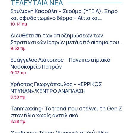
ΤΕΛΕΥΤΑΙΑ ΝΕΑ
Στυλιανή Κασούλη – Σκούμα (ΥΓΕΙΑ): Ξηρό
και αφυδατωμένο δέρμα – Αίτια και
αντιμετώπιση
10:14 πμ
Διευθέτηση των αποζημιώσεων των
Στρατιωτικών Ιατρών μετά από αίτημα του
ΙΣΑ
9:52 πμ
Ευάγγελος Λιάτσικος – Πανεπιστημιακό
Νοσοκομείο Πατρών
9:03 πμ
Χρήστος Γεωργόπουλος – «ΕΡΡΙΚΟΣ
ΝΤΥΝΑΝ»/ΚΕΝΤΡΟ ΑΝΑΠΛΑΣΗ
8:58 πμ
Tanmaxxing: To trend που στέλνει τη Gen Z
στον ήλιο χωρίς αντηλιακό
8:28 πμ
Θεόδωρος Τέγος (Ευαγγελισμός): Νέο