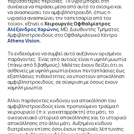
περισσότερες περιοχές. Το υγρό μπορεί στη
συνέχεια να περάσει μέσα από αυτό το σχίσιμο και
να ανασηκώσει τον αμφιβληστροειδή, όπως η
υγρασία ανασηκώνει την ταπετσαρία από τον
τοίχο», εξηγεί ο
Χειρουργός Οφθαλμίατρος
Αλέξανδρος Χαρώνης
, MD, Διευθυντής Τμήματος
Αμφιβληστροειδούς στο Οφθαλμολογικό Κέντρο
Athens
Vision
.
Το ενδεχόμενο να συμβεί αυτό αυξάνουν ορισμένοι
παράγοντες. Ένας από αυτούς είναι η υψηλή μυωπία
(πάνω από 5 βαθμούς). Μελέτες έχουν δείξει ότι οι
ασθενείς με υψηλή μυωπία έχουν πενταπλάσιες έως
εξαπλάσιες πιθανότητες να υποστούν αποκόλληση
αμφιβληστροειδούς, σε σύγκριση με όσους έχουν
χαμηλή μυωπία.
Άλλοι παράγοντες κινδύνου για αποκόλληση του
αμφιβληστροειδούς είναι προηγούμενο τραύμα ή
χειρουργείο (π.χ. για καταρράκτη) στο μάτι, το
οικογενειακό ιστορικό αποκόλλησης και το ιστορικό
αποκόλλησης στο άλλο μάτι. Αυξημένο κίνδυνο
διατρέχουν επίσης όσοι έχουν περιοχές λέπτυνσης