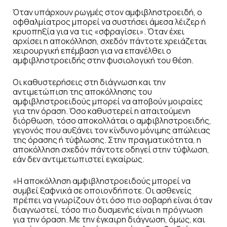
Όταν υπάρχουν ρωγμές στον αμφιβληστροειδή, ο
οφθαλμίατρος μπορεί να συστήσει άμεσα λέιζερ ή
κρυοπηξία για να τις «σφραγίσει». Όταν έχει
αρχίσει η αποκόλληση, σχεδόν πάντοτε χρειάζεται
χειρουργική επέμβαση για να επανέλθει ο
αμφιβληστροειδής στην φυσιολογική του θέση.
Οι καθυστερήσεις στη διάγνωση και την
αντιμετώπιση της αποκόλλησης του
αμφιβληστροειδούς μπορεί να αποβούν μοιραίες
για την όραση. Όσο καθυστερεί η απαιτούμενη
διόρθωση, τόσο αποκολλάται ο αμφιβληστροειδής,
γεγονός που αυξάνει τον κίνδυνο μόνιμης απώλειας
της όρασης ή τύφλωσης. Στην πραγματικότητα, η
αποκόλληση σχεδόν πάντοτε οδηγεί στην τύφλωση,
εάν δεν αντιμετωπιστεί εγκαίρως.
«Η αποκόλληση αμφιβληστροειδούς μπορεί να
συμβεί ξαφνικά σε οποιονδήποτε. Οι ασθενείς
πρέπει να γνωρίζουν ότι όσο πιο σοβαρή είναι όταν
διαγνωστεί, τόσο πιο δυσμενής είναι η πρόγνωση
για την όραση. Με την έγκαιρη διάγνωση, όμως, και