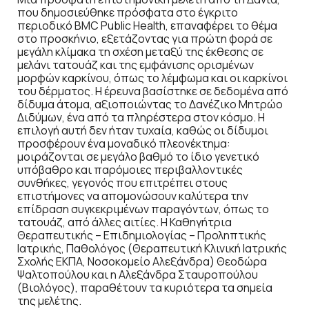
που δημοσιεύθηκε πρόσφατα στο έγκριτο
περιοδικό BMC Public Health, επαναφέρει το θέμα
στο προσκήνιο, εξετάζοντας για πρώτη φορά σε
μεγάλη κλίμακα τη σχέση μεταξύ της έκθεσης σε
μελάνι τατουάζ και της εμφάνισης ορισμένων
μορφών καρκίνου, όπως το λέμφωμα και οι καρκίνοι
του δέρματος. Η έρευνα βασίστηκε σε δεδομένα από
δίδυμα άτομα, αξιοποιώντας το Δανέζικο Μητρώο
Διδύμων, ένα από τα πληρέστερα στον κόσμο. Η
επιλογή αυτή δεν ήταν τυχαία, καθώς οι δίδυμοι
προσφέρουν ένα μοναδικό πλεονέκτημα:
μοιράζονται σε μεγάλο βαθμό το ίδιο γενετικό
υπόβαθρο και παρόμοιες περιβαλλοντικές
συνθήκες, γεγονός που επιτρέπει στους
επιστήμονες να απομονώσουν καλύτερα την
επίδραση συγκεκριμένων παραγόντων, όπως το
τατουάζ, από άλλες αιτίες. Η Καθηγήτρια
Θεραπευτικής – Επιδημιολογίας – Προληπτικής
Ιατρικής, Παθολόγος (Θεραπευτική Κλινική Ιατρικής
Σχολής ΕΚΠΑ, Νοσοκομείο Αλεξάνδρα) Θεοδώρα
Ψαλτοπούλου και η Αλεξάνδρα Σταυροπούλου
(Βιολόγος), παραθέτουν τα κυριότερα τα σημεία
της μελέτης.