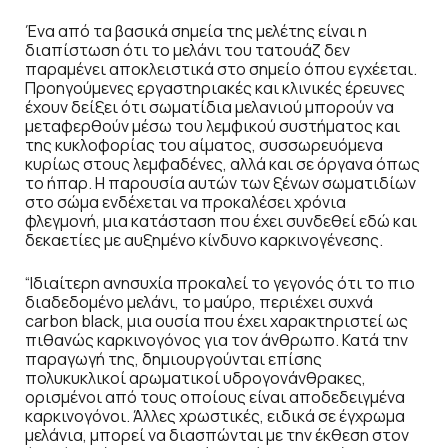
Ένα από τα βασικά σημεία της μελέτης είναι η
διαπίστωση ότι το μελάνι του τατουάζ δεν
παραμένει αποκλειστικά στο σημείο όπου εγχέεται.
Προηγούμενες εργαστηριακές και κλινικές έρευνες
έχουν δείξει ότι σωματίδια μελανιού μπορούν να
μεταφερθούν μέσω του λεμφικού συστήματος και
της κυκλοφορίας του αίματος, συσσωρευόμενα
κυρίως στους λεμφαδένες, αλλά και σε όργανα όπως
το ήπαρ. Η παρουσία αυτών των ξένων σωματιδίων
στο σώμα ενδέχεται να προκαλέσει χρόνια
φλεγμονή, μια κατάσταση που έχει συνδεθεί εδώ και
δεκαετίες με αυξημένο κίνδυνο καρκινογένεσης.
“Ιδιαίτερη ανησυχία προκαλεί το γεγονός ότι το πιο
διαδεδομένο μελάνι, το μαύρο, περιέχει συχνά
carbon black, μια ουσία που έχει χαρακτηριστεί ως
πιθανώς καρκινογόνος για τον άνθρωπο. Κατά την
παραγωγή της, δημιουργούνται επίσης
πολυκυκλικοί αρωματικοί υδρογονάνθρακες,
ορισμένοι από τους οποίους είναι αποδεδειγμένα
καρκινογόνοι. Άλλες χρωστικές, ειδικά σε έγχρωμα
μελάνια, μπορεί να διασπώνται με την έκθεση στον