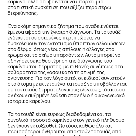
καρκίνο, αλλά ότι φαίνεται να υπάρχει μια
στατιστική συσχέτιση που αξίζει περαιτέρω
διερεύνησης.
Ένα ακόμη σημαντικό ζήτημα που αναδεικνύεται
έμμεσα αφορά την έγκαιρη διάγνωση. Τα τατουάζ
ενδέχεται σε ορισμένες περιπτώσεις να
δυσκολεύουν τον εντοπισμό ύποπτων αλλοιώσεων
στο δέρμα, όπως νέους σπίλους ή αλλαγές στο
χρώμα και το σχήμα υπαρχόντων. Αυτό μπορεί να
οδηγήσει σε καθυστέρηση της διάγνωσης του
καρκίνου του δέρματος, με πιθανές συνέπειες στη
σοβαρότητα της νόσου κατά τη στιγμή της
ανίχνευσης. Για τον λόγο αυτό, οι ειδικοί συνιστούν
στα άτομα με εκτεταμένα τατουάζ να υποβάλλονται
σε τακτικούς δερματολογικούς ελέγχους, ιδιαίτερα
αν έχουν αυξημένη έκθεση στον ήλιο ή οικογενειακό
ιστορικό καρκίνου.
Τα τατουάζ είναι ευρέως διαδεδομένα και τα
συνολικά ποσοστά καρκίνου στον γενικό πληθυσμό
δεν έχουν εκτοξευθεί. Ωστόσο, καθώς όλο και
περισσότεροι άνθρωποι αποκτούν τατουάζ από