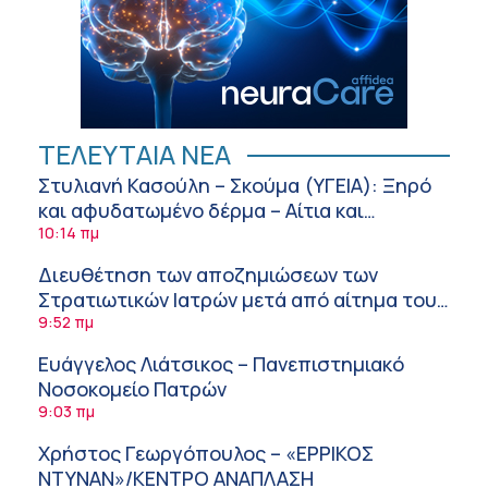
ΤΕΛΕΥΤΑΙΑ ΝΕΑ
Στυλιανή Κασούλη – Σκούμα (ΥΓΕΙΑ): Ξηρό
και αφυδατωμένο δέρμα – Αίτια και
αντιμετώπιση
10:14 πμ
Διευθέτηση των αποζημιώσεων των
Στρατιωτικών Ιατρών μετά από αίτημα του
ΙΣΑ
9:52 πμ
Ευάγγελος Λιάτσικος – Πανεπιστημιακό
Νοσοκομείο Πατρών
9:03 πμ
Χρήστος Γεωργόπουλος – «ΕΡΡΙΚΟΣ
ΝΤΥΝΑΝ»/ΚΕΝΤΡΟ ΑΝΑΠΛΑΣΗ