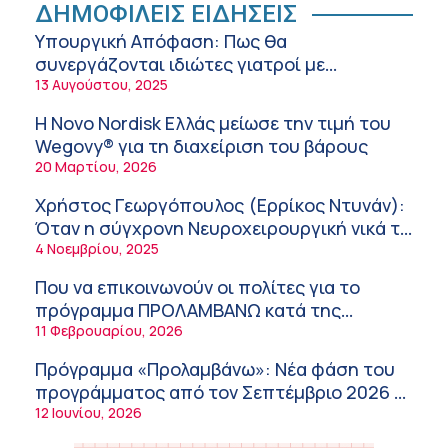
Ειρήνη Ζίγκιρη (Ερρίκος Ντυνάν): H θερμική
ΔΗΜΟΦΙΛΕΙΣ ΕΙΔΗΣΕΙΣ
καταπόνηση στους ηλικιωμένους
Υπουργική Απόφαση: Πως θα
εργαζόμενους
6:11 πμ
συνεργάζονται ιδιώτες γιατροί με
νοσοκομεία του δημοσίου συστήματος
13 Αυγούστου, 2025
Σύσκεψη στον ΕΟΦ για την ομαλή
υγείας
λειτουργία της εφοδιαστικής αλυσίδας των
Η Novo Nordisk Ελλάς μείωσε την τιμή του
φαρμάκων στη διάρκεια του καλοκαιριού
12:08 μμ
Wegovy® για τη διαχείριση του βάρους
20 Μαρτίου, 2026
Μιχάλης Τάτσης, Insurance & Healthcare
Analyst, διευθυντής Επιχειρηματικής
Χρήστος Γεωργόπουλος (Ερρίκος Ντυνάν):
Ανάπτυξης Ομίλου HHG
11:54 πμ
Όταν η σύγχρονη Νευροχειρουργική νικά το
φόβο!
4 Νοεμβρίου, 2025
Kavita Patel: Ένα στα πέντε καινοτόμα
φάρμακα φτάνει τελικά στην Ελλάδα
Που να επικοινωνούν οι πολίτες για το
9:21 πμ
πρόγραμμα ΠΡΟΛΑΜΒΑΝΩ κατά της
παχυσαρκίας
11 Φεβρουαρίου, 2026
Υπάρχει τελικά «δίαιτα θυρεοειδούς»; Τι
λέει η επιστήμη για τη διατροφή και τα
Πρόγραμμα «Προλαμβάνω»: Νέα φάση του
συμπληρώματα
7:38 πμ
προγράμματος από τον Σεπτέμβριο 2026 –
Δωρεάν προληπτικές εξετάσεις έως το
12 Ιουνίου, 2026
Πυρκαγιά στη Δυτική Αττική: Οι κίνδυνοι για
2030
τη δημόσια υγεία