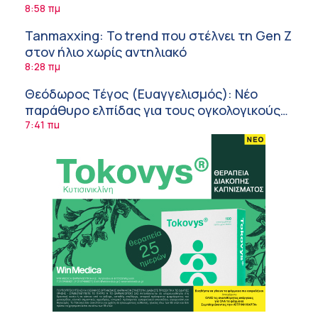
8:58 πμ
Tanmaxxing: To trend που στέλνει τη Gen Z
στον ήλιο χωρίς αντηλιακό
8:28 πμ
Θεόδωρος Τέγος (Ευαγγελισμός): Νέο
παράθυρο ελπίδας για τους ογκολογικούς
ασθενείς μέσω κλινικών δοκιμών
7:41 πμ
Ασφάλεια στο νερό: 8 χρήσιμες οδηγίες
από τον Ελληνικό Ερυθρό Σταυρό
7:03 πμ
Μαρίνα Ραυτοπούλου (ΙΑΤΡΙΚΟ ΚΕΝΤΡΟ):
Εκπαίδευση στον διαβήτη – Ένας πυλώνας
της σύγχρονης φροντίδας
6:56 πμ
Αθανάσιος Μανώλης (Metropolitan
Hospital): Καρδιοπαθείς και καλοκαίρι –
Διακοπές με ασφάλεια
6:20 πμ