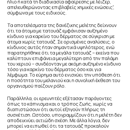
ήλιο ή κατά τη διαδικασία αφαίρεσης με λέιζερ,
απελευθερώνοντας επιβλαβείς χημικές ενώσεις”,
σύμφωνα με τους ειδικούς.
Τα αποτελέσματα της δανέζικης μελέτης δείχνουν
ότι τα άτομα με τατουάζ εμφάνισαν αυξημένο
κίνδυνο για καρκίνο του δέρματος σε σύγκριση με
άτομα χωρίς τατουάζ. Σε ορισμένες αναλύσεις, ο
κίνδυνος αυτός ήταν σημαντικά υψηλότερος, ενώ
παρατηρήθηκε ότι τα μεγάλα τατουάζ – εκείνα που
καλύπτουν επιφάνεια μεγαλύτερη από την παλάμη
του χεριού – συνδέονταν με ακόμη αυξημένο κίνδυνο
τόσο για καρκίνο του δέρματος όσο και για
λέμφωμα. Το εύρημα αυτό ενισχύει την υπόθεση ότι
η ποσότητα του μελανιού και η συνολική έκθεση του
οργανισμού παίζουν ρόλο.
Παράλληλα, οι ερευνητές εξέτασαν παράγοντες
όπως το κάπνισμα και ο τρόπος ζωής, χωρίς να
διαπιστώσουν ότι αυτοί εξηγούν πλήρως τη
συσχέτιση. Ωστόσο, υπογραμμίζουν ότι η μελέτη δεν
αποδεικνύει αιτιώδη σχέση. Με άλλα λόγια, δεν
μπορεί να ειπωθεί ότι τα τατουάζ προκαλούν