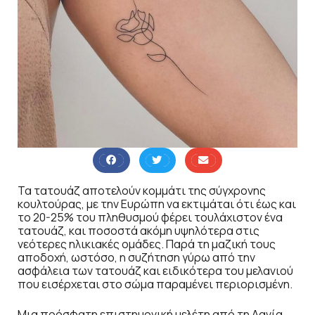
Τα τατουάζ αποτελούν κομμάτι της σύγχρονης
κουλτούρας, με την Ευρώπη να εκτιμάται ότι έως και
το 20-25% του πληθυσμού φέρει τουλάχιστον ένα
τατουάζ, και ποσοστά ακόμη υψηλότερα στις
νεότερες ηλικιακές ομάδες. Παρά τη μαζική τους
αποδοχή, ωστόσο, η συζήτηση γύρω από την
ασφάλεια των τατουάζ και ειδικότερα του μελανιού
που εισέρχεται στο σώμα παραμένει περιορισμένη.
Μια πρόσφατη επιστημονική μελέτη από τη Δανία,