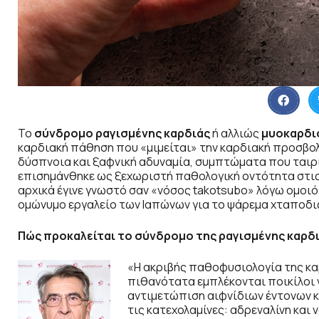
Το
σύνδρομο ραγισμένης καρδιάς
ή αλλιώς
μυοκαρδιο
καρδιακή πάθηση που «μιμείται» την καρδιακή προσβολ
δύσπνοια και ξαφνική αδυναμία, συμπτώματα που ταιρ
επισημάνθηκε ως ξεχωριστή παθολογική οντότητα στις 
αρχικά έγινε γνωστό σαν «νόσος takotsubo» λόγω ομοι
ομώνυμο εργαλείο των Ιαπώνων για το ψάρεμα χταποδι
Πώς προκαλείται το σύνδρομο της ραγισμένης καρδι
«Η ακριβής παθοφυσιολογία της κ
πιθανότατα εμπλέκονται ποικίλοι 
αντιμετώπιση αιφνίδιων έντονων κ
τις κατεχολαμίνες: αδρεναλίνη και