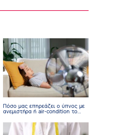
ΙΣΑ: Ζητεί διευκρινιστική εγκύκλιο για
αναβολή στράτευσης ιατρών που
βρίσκονται σε αναμονή για ειδικότητα
10:03 πμ
Πόσο μας επηρεάζει ο ύπνος με
ανεμιστήρα ή air-condition το
καλοκαίρι