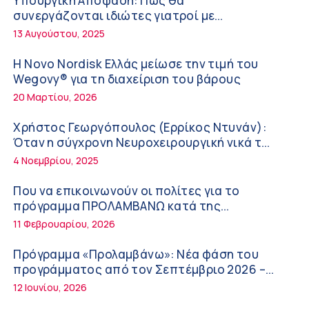
Υπουργική Απόφαση: Πως θα
στην υγεία του παιδιού
συνεργάζονται ιδιώτες γιατροί με
νοσοκομεία του δημοσίου συστήματος
5:37 πμ
13 Αυγούστου, 2025
υγείας
Νικόλαος Παρασκευάς (ΥΓΕΙΑ): Τα
Η Novo Nordisk Ελλάς μείωσε την τιμή του
ψηλοτάκουνα παπούτσια εχθρός ή φίλος
Wegovy® για τη διαχείριση του βάρους
των γυναικών;
10:42 πμ
20 Μαρτίου, 2026
Θεόδωρος Ροκκάς (Ερρίκος Ντυνάν): Η
Χρήστος Γεωργόπουλος (Ερρίκος Ντυνάν):
σημασία των προβιοτικών στη θεραπεία
Όταν η σύγχρονη Νευροχειρουργική νικά το
του συνδρόμου του ευερέθιστου εντέρου
φόβο!
10:21 πμ
4 Νοεμβρίου, 2025
Κωνσταντίνος Μηλεούνης (Metropolitan
Που να επικοινωνούν οι πολίτες για το
Hospital): Καλοκαίρι με ασφάλεια – Πρόληψη,
πρόγραμμα ΠΡΟΛΑΜΒΑΝΩ κατά της
προστασία και κίνδυνοι
παχυσαρκίας
10:11 πμ
11 Φεβρουαρίου, 2026
Νέα δράση 850.000 ευρώ για τη Δημόσια
Πρόγραμμα «Προλαμβάνω»: Νέα φάση του
Υγεία στην Κρήτη – Έμφαση στις
προγράμματος από τον Σεπτέμβριο 2026 –
απομακρυσμένες, ορεινές και δυσπρόσιτες
Δωρεάν προληπτικές εξετάσεις έως το 2030
9:21 πμ
12 Ιουνίου, 2026
περιοχές