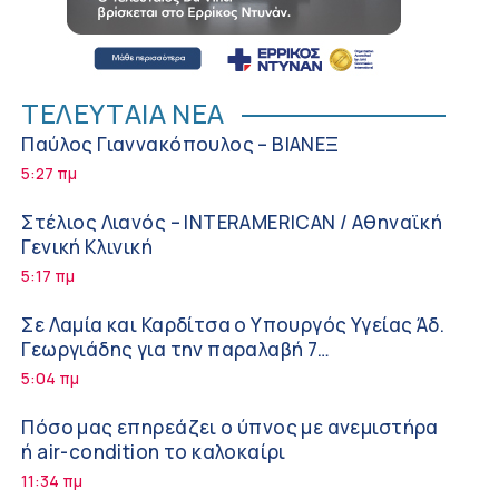
ΤΕΛΕΥΤΑΙΑ ΝΕΑ
Παύλος Γιαννακόπουλος – ΒΙΑΝΕΞ
5:27 πμ
Στέλιος Λιανός – INTERAMERICAN / Αθηναϊκή
Γενική Κλινική
5:17 πμ
Σε Λαμία και Καρδίτσα ο Υπουργός Υγείας Άδ.
Γεωργιάδης για την παραλαβή 7
ασθενοφόρων του ΕΚΑΒ και τα εγκαίνια του
5:04 πμ
ΚΥ Σοφάδων
Πόσο μας επηρεάζει ο ύπνος με ανεμιστήρα
ή air-condition το καλοκαίρι
11:34 πμ