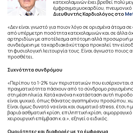
κατεχολαμινών έχει βρεθεί πολύ με
έμφραγμα μυοκαρδίου, πνευμονικό ο
Διευθυντής Καρδιολόγος στο
Met
«Δεν είναι γνωστό για ποιον λόγο σε ορισμένα άτομα σ
από υπέρμετρη ποσότητα κατεχολαμινών και σε άλλα όχ
αρτηριδίων με αποτέλεσμα απότομη αλλά προσωρινή με
συνδεόμενη με τα καρδιακά κύτταρα προκαλεί την είσο
τη φυσιολογική λειτουργία τους. Είναι άγνωστο ποιος 
προσθέτει.
Συχνότητα συνδρόμου
«Περίπου το 1-2% των περιστατικών που εισέρχονται 
πραγματικότητα πάσχουν από το σύνδρομο ραγισμένης 
στη μέση ηλικία. Κατά κανόνα η κατάσταση αυτή πυροδο
είναι ψυχικό, όπως θάνατος αγαπημένου προσώπου, χω
Είναι όμως δυνατό να είναι και σωματικό stress, έτσι 
βαριά ασθματική κρίση, επιληπτική κρίση, αιμορραγικ
χειρουργική επέμβαση κ.α.», εξηγεί ο ειδικός.
Ομοιότητες και διαφορές με το έμφραγμα