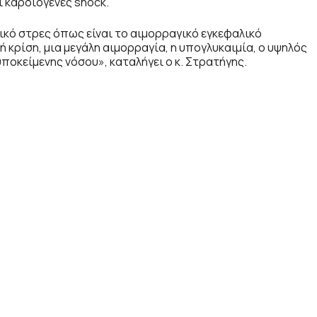
 καρδιογενές shock.
τικό στρες όπως είναι το αιμορραγικό εγκεφαλικό
 κρίση, μια μεγάλη αιμορραγία, η υπογλυκαιμία, ο υψηλός
υποκείμενης νόσου», καταλήγει ο κ. Στρατήγης.