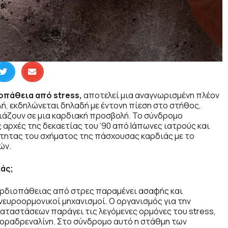
πάθεια από stress,
αποτελεί μια αναγνωρισμένη πλέον
ή, εκδηλώνεται δηλαδή με έντονη πίεση στο στήθος,
ιάζουν σε μια καρδιακή προσβολή. Το σύνδρομο
αρχές της δεκαετίας του ’90 από Ιάπωνες ιατρούς και
ότητας του σχήματος της πάσχουσας καρδιάς με το
ών.
άς;
αρδιοπάθειας από στρες παραμένει ασαφής και
νευροορμονικοί μηχανισμοί. Ο οργανισμός για την
αταστάσεων παράγει τις λεγόμενες ορμόνες του stress,
 νοραδρεναλίνη. Στο σύνδρομο αυτό η στάθμη των