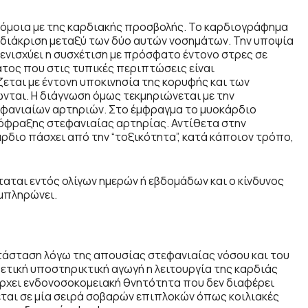
μοια με της καρδιακής προσβολής. Το καρδιογράφημα
τη διάκριση μεταξύ των δύο αυτών νοσημάτων. Την υποψία
ενισχύει η συσχέτιση με πρόσφατο έντονο στρες σε
ος που στις τυπικές περιπτώσεις είναι
ζεται με έντονη υποκινησία της κορυφής και των
ται. Η διάγνωση όμως τεκμηριώνεται με την
εφανιαίων αρτηριών. Στο έμφραγμα το μυοκάρδιο
όφραξης στεφανιαίας αρτηρίας. Αντίθετα στην
διο πάσχει από την “τοξικότητα”, κατά κάποιον τρόπο,
αται εντός ολίγων ημερών ή εβδομάδων και ο κίνδυνος
υμπληρώνει.
τάσταση λόγω της απουσίας στεφανιαίας νόσου και του
ετική υποστηρικτική αγωγή η λειτουργία της καρδιάς
άρχει ενδονοσοκομειακή θνητότητα που δεν διαφέρει
ται σε μία σειρά σοβαρών επιπλοκών όπως κοιλιακές