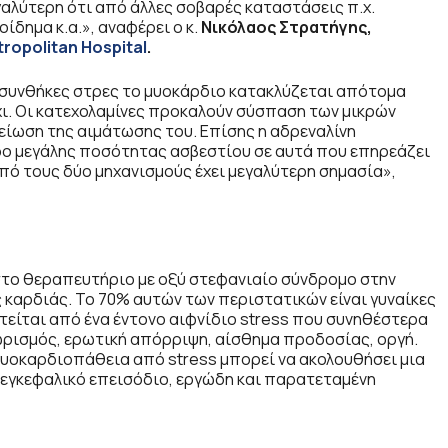
γαλύτερη ότι από άλλες σοβαρές καταστάσεις π.χ.
ίδημα κ.α.», αναφέρει ο κ.
Νικόλαος Στρατήγης,
ropolitan Hospital
.
ε συνθήκες στρες το μυοκάρδιο κατακλύζεται απότομα
ι. Οι κατεχολαμίνες προκαλούν σύσπαση των μικρών
ίωση της αιμάτωσης του. Επίσης η αδρεναλίνη
δο μεγάλης ποσότητας ασβεστίου σε αυτά που επηρεάζει
από τους δύο μηχανισμούς έχει μεγαλύτερη σημασία»,
στο θεραπευτήριο με οξύ στεφανιαίο σύνδρομο στην
καρδιάς. Το 70% αυτών των περιστατικών είναι γυναίκες
τείται από ένα έντονο αιφνίδιο stress που συνηθέστερα
ρισμός, ερωτική απόρριψη, αίσθημα προδοσίας, οργή.
η μυοκαρδιοπάθεια από stress μπορεί να ακολουθήσει μια
ό εγκεφαλικό επεισόδιο, εργώδη και παρατεταμένη