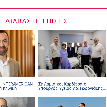
ΔΙΑΒΆΣΤΕ ΕΠΊΣΗΣ
– INTERAMERICAN
Σε Λαμία και Καρδίτσα ο
ή Κλινική
Υπουργός Υγείας Άδ. Γεωργιάδης
για την παραλαβή 7
ασθενοφόρων του ΕΚΑΒ και τα
εγκαίνια του ΚΥ Σοφάδων