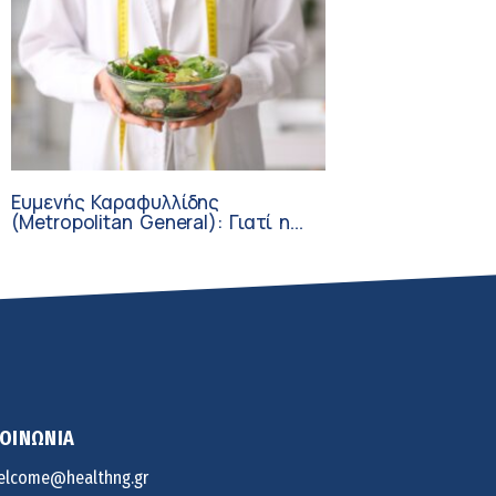
Ευμενής Καραφυλλίδης
(Metropolitan General): Γιατί η
διατροφή πρέπει να
καθοδηγείται από κλινικό
διαιτολόγο;
ΚΟΙΝΩΝΙΑ
elcome@healthng.gr