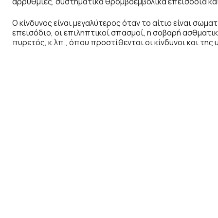
αρρυθμίες, συστηματικά θρομβοεμβολικά επεισόδια και
Ο κίνδυνος είναι μεγαλύτερος όταν το αίτιο είναι σωμα
επεισόδιο, οι επιληπτικοί σπασμοί, η σοβαρή ασθματική
πυρετός, κ.λπ., όπου προστίθενται οι κίνδυνοι και της 