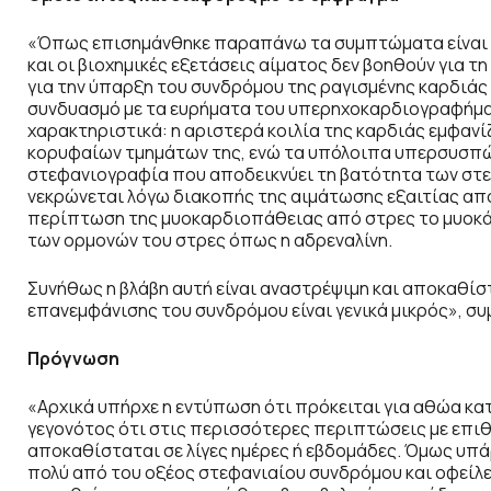
«Όπως επισημάνθηκε παραπάνω τα συμπτώματα είναι ό
και οι βιοχημικές εξετάσεις αίματος δεν βοηθούν για 
για την ύπαρξη του συνδρόμου της ραγισμένης καρδιάς 
συνδυασμό με τα ευρήματα του υπερηχοκαρδιογραφήματ
χαρακτηριστικά: η αριστερά κοιλία της καρδιάς εμφανί
κορυφαίων τμημάτων της, ενώ τα υπόλοιπα υπερσυσπών
στεφανιογραφία που αποδεικνύει τη βατότητα των στ
νεκρώνεται λόγω διακοπής της αιμάτωσης εξαιτίας απ
περίπτωση της μυοκαρδιοπάθειας από στρες το μυοκάρ
των ορμονών του στρες όπως η αδρεναλίνη.
Συνήθως η βλάβη αυτή είναι αναστρέψιμη και αποκαθίστ
επανεμφάνισης του συνδρόμου είναι γενικά μικρός», σ
Πρόγνωση
«Αρχικά υπήρχε η εντύπωση ότι πρόκειται για αθώα κα
γεγονότος ότι στις περισσότερες περιπτώσεις με επιθ
αποκαθίσταται σε λίγες ημέρες ή εβδομάδες. Όμως υπ
πολύ από του οξέος στεφανιαίου συνδρόμου και οφείλε