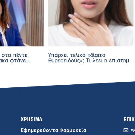
α στα πέντε
Υπάρχει τελικά «δίαιτα
ακα φτάνει
θυρεοειδούς»; Τι λέει η επιστήμη
άδα
για τη διατροφή και τα
συμπληρώματα
ΧΡΗΣΙΜΑ
ΕΠΙ
Εφημερεύοντα Φαρμακεία
w