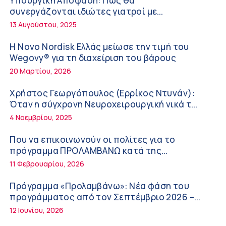
Υπουργική Απόφαση: Πως θα
την Ογκολογία
6:28 πμ
συνεργάζονται ιδιώτες γιατροί με
νοσοκομεία του δημοσίου συστήματος
13 Αυγούστου, 2025
Παύλος Γιαννακόπουλος – ΒΙΑΝΕΞ
υγείας
5:27 πμ
Η Novo Nordisk Ελλάς μείωσε την τιμή του
Wegovy® για τη διαχείριση του βάρους
Στέλιος Λιανός – INTERAMERICAN / Αθηναϊκή
20 Μαρτίου, 2026
Γενική Κλινική
5:17 πμ
Χρήστος Γεωργόπουλος (Ερρίκος Ντυνάν):
Όταν η σύγχρονη Νευροχειρουργική νικά το
Σε Λαμία και Καρδίτσα ο Υπουργός Υγείας Άδ.
φόβο!
4 Νοεμβρίου, 2025
Γεωργιάδης για την παραλαβή 7
ασθενοφόρων του ΕΚΑΒ και τα εγκαίνια του
5:04 πμ
Που να επικοινωνούν οι πολίτες για το
ΚΥ Σοφάδων
πρόγραμμα ΠΡΟΛΑΜΒΑΝΩ κατά της
Πόσο μας επηρεάζει ο ύπνος με ανεμιστήρα
παχυσαρκίας
11 Φεβρουαρίου, 2026
ή air-condition το καλοκαίρι
11:34 πμ
Πρόγραμμα «Προλαμβάνω»: Νέα φάση του
προγράμματος από τον Σεπτέμβριο 2026 –
Randy Schekman, Νομπελίστας Ιατρικής:
Δωρεάν προληπτικές εξετάσεις έως το 2030
12 Ιουνίου, 2026
«Σε πέντε χρόνια μπορεί να έχουμε