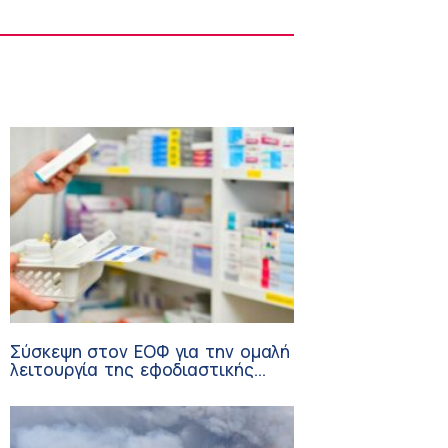
Σπύρος Γεωργαράς – «ΥΓΕΙΑ» / Ερευνητικό
και Θεραπευτικό Ινστιτούτο ΟΦΘΑΛΜΟΣ
8:59 πμ
Σύσκεψη στον ΕΟΦ για την ομαλή
λειτουργία της εφοδιαστικής
αλυσίδας των φαρμάκων στη
διάρκεια του καλοκαιριού