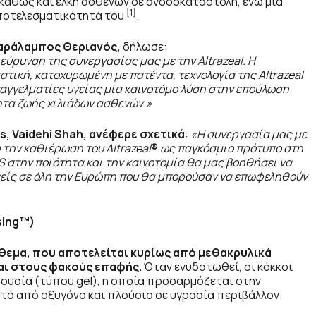
 καθώς και έλκη ασθενών σε ανοσοκαταστολή, ενώ μια
[1]
αποτελεσματικότητά του
.
 Χαράλαμπος Θεριανός,
δήλωσε:
διεύρυνση της συνεργασίας μας με την
Altrazeal
. Η
τική, κατοχυρωμένη με πατέντα, τεχνολογία της Altrazeal
γγελματίες υγείας μια καινοτόμο λύση στην επούλωση
τητα ζωής χιλιάδων ασθενών.»
s
, Vaidehi
Shah
, ανέφερε σχετικά
:
«Η συνεργασία μας με
 την καθιέρωση του Altrazeal
®
ως παγκόσμιο πρότυπο στη
S
στην ποιότητα και την καινοτομία θα μας βοηθήσει να
νείς σε όλη την Ευρώπη που θα μπορούσαν να επωφεληθούν
sing™)
ίθεμα, που αποτελείται κυρίως από μεθακρυλικά
αι στους φακούς επαφής.
Όταν ενυδατωθεί, οι κόκκοι
ουσία (τύπου gel), η οποία προσαρμόζεται στην
τό από οξυγόνο και πλούσιο σε υγρασία περιβάλλον.