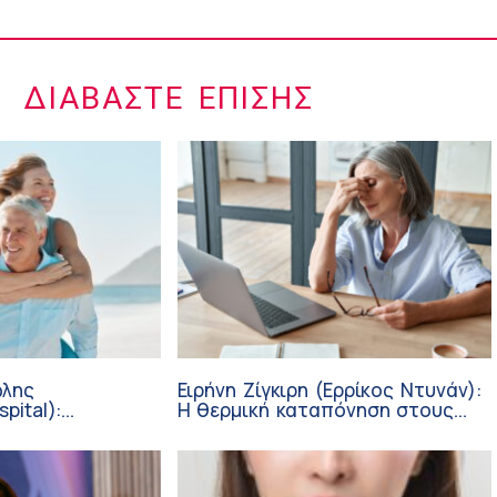
ΔΙΑΒΆΣΤΕ ΕΠΊΣΗΣ
ώλης
Ειρήνη Ζίγκιρη (Ερρίκος Ντυνάν):
pital):
H θερμική καταπόνηση στους
ι καλοκαίρι –
ηλικιωμένους εργαζόμενους
φάλεια