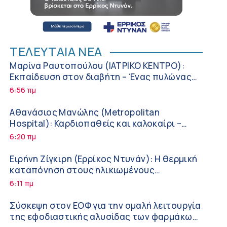
ΤΕΛΕΥΤΑΙΑ ΝΕΑ
Μαρίνα Ραυτοπούλου (ΙΑΤΡΙΚΟ ΚΕΝΤΡΟ):
Εκπαίδευση στον διαβήτη – Ένας πυλώνας
της σύγχρονης φροντίδας
6:56 πμ
Αθανάσιος Μανώλης (Metropolitan
Hospital): Καρδιοπαθείς και καλοκαίρι –
Διακοπές με ασφάλεια
6:20 πμ
Ειρήνη Ζίγκιρη (Ερρίκος Ντυνάν): H θερμική
καταπόνηση στους ηλικιωμένους
εργαζόμενους
6:11 πμ
Σύσκεψη στον ΕΟΦ για την ομαλή λειτουργία
της εφοδιαστικής αλυσίδας των φαρμάκων