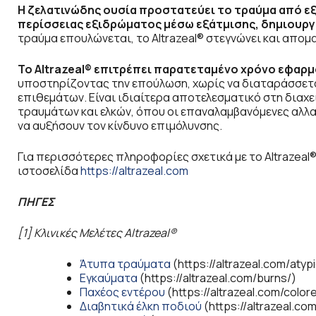
Η ζελατινώδης ουσία προστατεύει το τραύμα από ε
περίσσειας εξιδρώματος μέσω εξάτμισης, δημιουργ
τραύμα επουλώνεται, το Altrazeal® στεγνώνει και απο
Το Altrazeal
® επιτρέπει παρατεταμένο χρόνο εφαρμο
υποστηρίζοντας την επούλωση, χωρίς να διαταράσσετα
επιθεμάτων. Είναι ιδιαίτερα αποτελεσματικό στη δια
τραυμάτων και ελκών, όπου οι επαναλαμβανόμενες αλλ
να αυξήσουν τον κίνδυνο επιμόλυνσης.
Για περισσότερες πληροφορίες σχετικά με το Altrazeal
ιστοσελίδα
https://altrazeal.com
ΠΗΓΕΣ
[1]
Κλινικές
Μελέτες Altrazea
l
®
Άτυπα τραύματα
(https://altrazeal.com/atypi
Εγκαύματα
(https://altrazeal.com/burns/)
Παχέος εντέρου
(https://altrazeal.com/colore
Διαβητικά έλκη ποδιού
(https://altrazeal.co