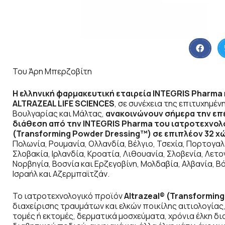
Του Άρη Μπερζοβίτη
Η ελληνική φαρμακευτική εταιρεία
INTEGRIS
Pharma
ALTRAZEAL
LIFE
SCIENCES
, σε συνέχεια της επιτυχημέ
Βουλγαρίας και Μάλτας,
ανακοινώνουν σήμερα την επ
διάθεση από την
INTEGRIS
Pharma
του ιατροτεχνολο
(Transforming
Powder
Dressing
™) σε επιπλέον 32 χ
Πολωνία, Ρουμανία, Ολλανδία, Βέλγιο, Τσεχία, Πορτογαλ
Σλοβακία, Ιρλανδία, Κροατία, Λιθουανία, Σλοβενία, Λετο
Νορβηγία, Βοσνία και Ερζεγοβίνη, Μολδαβία, Αλβανία, 
Ισραήλ και Αζερμπαϊτζάν.
Το ιατροτεχνολογικό προϊόν
Altrazeal
® (Transforming
διαχείρισης τραυμάτων και ελκών ποικίλης αιτιολογίας
τομές ή εκτομές, δερματικά μοσχεύματα, χρόνια έλκη δ