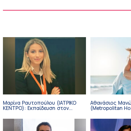
Μαρίνα Ραυτοπούλου (ΙΑΤΡΙΚΟ
Αθανάσιος Μαν
ΚΕΝΤΡΟ): Εκπαίδευση στον
(Metropolitan Hos
διαβήτη – Ένας πυλώνας της
Καρδιοπαθείς κα
σύγχρονης φροντίδας
Διακοπές με ασ