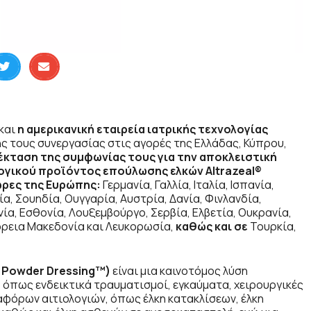
και
η
αμερικανική εταιρεία ιατρικής τεχνολογίας
νης τους συνεργασίας στις αγορές της Ελλάδας, Κύπρου,
έκταση της συμφωνίας τους για την αποκλειστική
γικού προϊόντος επούλωσης ελκών Altrazeal®
ώρες της Ευρώπης:
Γερμανία, Γαλλία, Ιταλία, Ισπανία,
ία, Σουηδία, Ουγγαρία, Αυστρία, Δανία, Φινλανδία,
νία, Εσθονία, Λουξεμβούργο, Σερβία, Ελβετία, Ουκρανία,
Βόρεια Μακεδονία και Λευκορωσία,
καθώς και σε
Τουρκία,
Powder
Dressing
™)
είναι μια καινοτόμος λύση
, όπως ενδεικτικά τραυματισμοί, εγκαύματα, χειρουργικές
ιαφόρων αιτιολογιών, όπως έλκη κατακλίσεων, έλκη