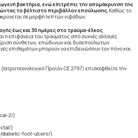
ξωγενή βακτήρια, ενώ επιτρέπει την απομάκρυνση της
ώντας το βέλτιστο περιβάλλον επούλωσης.
Καθώς το
μακρύνεται σε μορφή λεπτών νιφάδων.
γής έως και 30 ημέρες στο τραύμα-έλκος
,
ι η επιφάνεια του τραύματος από συχνές αλλαγές
χείριση σύνθετων, επώδυνων και δυσεπούλωτων
αγές επιθεμάτων μπορούν να επιδεινώσουν τον πόνο και
® (Ιατροτεχνολογικό Προϊόν CE 2797) επισκεφθείτε την
cal-2/)
ctal/)
m/diabetic-foot-ulcers/)