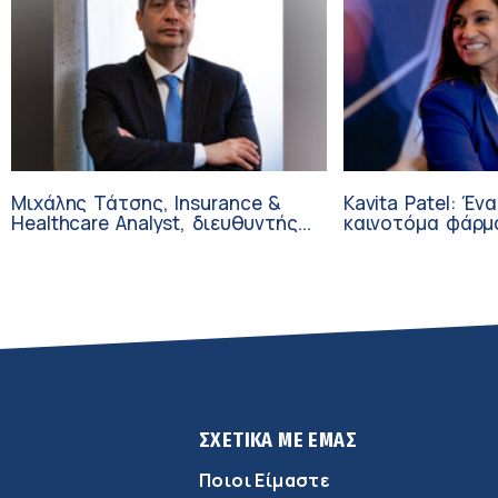
Μιχάλης Τάτσης, Insurance &
Kavita Patel: Έν
Healthcare Analyst, διευθυντής
καινοτόμα φάρμ
Επιχειρηματικής Ανάπτυξης
τελικά στην Ελλ
Ομίλου HHG
ΣΧΕΤΙΚΑ ΜΕ ΕΜΑΣ
Ποιοι Είμαστε