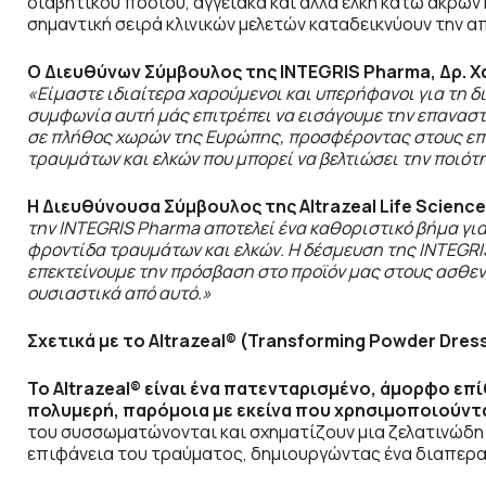
διαβητικού ποδιού, αγγειακά και άλλα έλκη κάτω άκρων
σημαντική σειρά κλινικών μελετών καταδεικνύουν την 
Ο Διευθύνων Σύμβουλος της INTEGRIS
Pharma
, Δρ.
«Είμαστε ιδιαίτερα χαρούμενοι και υπερήφανοι για τη 
συμφωνία αυτή μάς επιτρέπει να εισάγουμε την επαναστα
σε πλήθος χωρών της Ευρώπης, προσφέροντας στους επα
τραυμάτων και ελκών που μπορεί να βελτιώσει την ποιό
Η Διευθύνουσα Σύμβουλος της Altrazeal
Life
Science
την
INTEGRIS
Pharma
αποτελεί ένα καθοριστικό βήμα για
φροντίδα τραυμάτων και ελκών. Η δέσμευση της INTEGRI
επεκτείνουμε την πρόσβαση στο προϊόν μας στους ασθε
ουσιαστικά από αυτό.»
Σχετικά
με
το Altrazeal® (Transforming Powder Dres
Το Altrazeal
® είναι ένα πατενταρισμένο, άμορφο επ
πολυμερή, παρόμοια με εκείνα που χρησιμοποιούντ
του συσσωματώνονται και σχηματίζουν μια ζελατινώδη 
επιφάνεια του τραύματος, δημιουργώντας ένα διαπερα