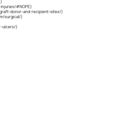
/)
e-injuries/#NOPE)
-graft-donor-and-recipient-sites/)
om/surgical/)
r-ulcers/)