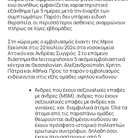
ενώ συνήθως εμφανίζεται χαρακτηριστικό
εξάνθημα 1 με 5 ημέρες μετά την έναρξη των
συμπτωμάτων. Παρότι δεν υπάρχει ειδική
θεραπεία, οι περισσότεροι ασθενείς αναρρώνουν
πλήρως σε λίγες εβδομάδες.
Στη χώρα μας ο εμβολιασμός έναντι της Μpox
ξεκίνησε στις 22 Ιουλίου 2024 στα νοσοκομεία
Αττικόν και Ανδρέας Συγγρός. Στο επόμενο
διάστημα θα λειτουργήσουν 5 ακόμα εμβολιαστικά
κέντρα σε Θεσσαλονίκη, Αλεξανδρούπολη, Κρήτη,
Πάτρα και Αθήνα. Προς το παρόν ο εμβολιασμός
ενδείκνυται στις εξής ομάδες υψηλού κινδύνου:
Άνδρες που έχουν σεξουαλικές επαφές
με άνδρες (MSM), άνδρες που έχουν
σεξουαλικές επαφές με άνδρες και
γυναίκες, και διεμφυλικά άτομα. Όλα τα
άτομα από τις παραπάνω ομάδες
θεωρούνται αυξημένου κινδύνου αν
έχουν πρόσφατο ιστορικό πολλαπλών
ερωτικών συντρόφων, δηλαδή όσοι
έχουν περισσότερους από 5