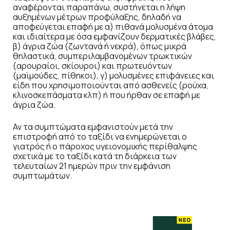
αναφέρονται παραπάνω, συστήνεται η λήψη
αυξημένων μέτρων προφύλαξης, δηλαδή να
αποφεύγεται επαφή με α) πιθανά μολυσμένα άτομα
και ιδιαίτερα με όσα εμφανίζουν δερματικές βλάβες,
β) άγρια ζώα (ζωντανά ή νεκρά), όπως μικρά
θηλαστικά, συμπεριλαμβανομένων τρωκτικών
(αρουραίοι, σκίουροι) και πρωτευόντων
(μαϊμούδες, πίθηκοι), γ) μολυσμένες επιφάνειες και
είδη που χρησιμοποιούνται από ασθενείς (ρούχα,
κλινοσκεπάσματα κλπ) ή που ήρθαν σε επαφή με
άγρια ζώα.
Αν τα συμπτώματα εμφανιστούν μετά την
επιστροφή από το ταξίδι να ενημερώνεται ο
γιατρός ή ο πάροχος υγειονομικής περίθαλψης
σχετικά με το ταξίδι κατά τη διάρκεια των
τελευταίων 21 ημερών πριν την εμφάνιση
συμπτωμάτων.