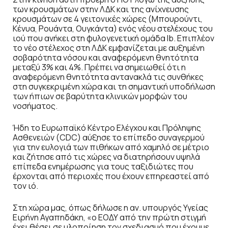
των κρουσμάτων στην ΛΔΚ και της ανίχνευσης
κρουσμάτων σε 4 γειτονικές χώρες (Μπουρούντι,
Κένυα, Ρουάντα, Ουγκάντα) ενός νέου στελέχους του
ιού που ανήκει στη φυλογενετική ομάδα Ιb. Επιπλέον
το νέο στέλεχος στη ΛΔΚ εμφανίζεται με αυξημένη
σοβαρότητα νόσου και αναφερόμενη θνητότητα
μεταξύ 3% και 4%. Πρέπει να σημειωθεί ότι η
αναφερόμενη θνητότητα αντανακλά τις συνθήκες
στη συγκεκριμένη χώρα και τη σημαντική υποδήλωση
των ήπιων σε βαρύτητα κλινικών μορφών του
νοσήματος.
Ήδη το Ευρωπαϊκό Κέντρο Ελέγχου και Πρόληψης
Ασθενειών (CDC) αύξησε το επίπεδο συναγερμού
για την ευλογιά των πιθήκων από χαμηλό σε μέτριο
και ζήτησε από τις χώρες να διατηρήσουν υψηλά
επίπεδα ενημέρωσης για τους ταξιδιώτες που
έρχονται από περιοχές που έχουν επηρεαστεί από
τον ιό.
Στη χώρα μας, όπως δήλωσε η αν. υπουργός Υγείας
Ειρήνη Αγαπηδάκη, «ο ΕΟΔΥ από την πρώτη στιγμή
έχει θέσει σε υλοποίηση τον σχεδιασμό που έχουμε