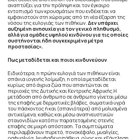
αναπτύξει για την πρόληψη και τον έγκαιρο
εντοπισμό των κρουσμάτων που ενδέχεται να
εμφανιστούν στη χώρα μας από τη νέα έξαρση της
νόσου της ευλογιάς των πιθήκων.
Δεν υπάρχει
αυξημένη ανησυχία για τον γενικό πληθυσμό,
αλλά για ομάδες υψηλού κινδύνου για τις οποίες
συστήνονται ήδη συγκεκριμένα μέτρα
προστασίας».
Πως μεταδίδεται και ποιοι κινδυνεύουν
Ειδικότερα, η πρώην ευλογιά των πιθήκων είναι
σπάνια ιογενής λοίμωξη, η οποία μεταδίδεται
κυρίως από άγρια ζώα που απαντώνται σε
περιοχές της Δυτικής και Κεντρικής Αφρικής.Η
μετάδοση από άνθρωπο σε άνθρωπο γίνεται μέσω
της επαφής με δερματικές βλάβες, σωματικά υγρά
του πάσχοντος ή και (σπανιότερα) από μολυσμένα
αντικείμενα, καθώς και μέσω αναπνευστικών
σταγονιδίων κατόπιν παρατεταμένης στενής
επαφής σε μικρή απόσταση. Τα συμπτώματα
περιλαμβάνουν πυρετό, πονοκέφαλο, μυαλγίες,
οσφυαλγία, λεμφαδενοπάθεια, ρίγος και εξάντληση,