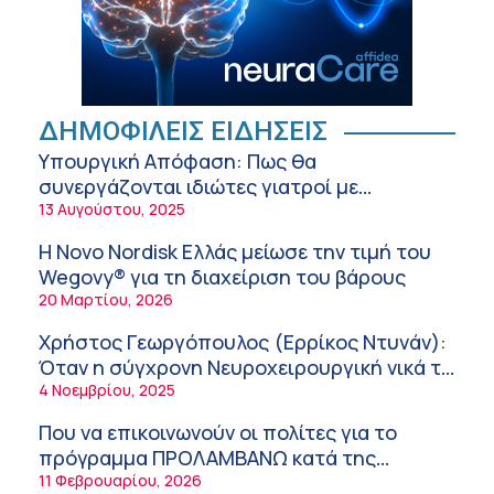
Αθανάσιος Μανώλης (Metropolitan
Hospital): Καρδιοπαθείς και καλοκαίρι –
Διακοπές με ασφάλεια
6:20 πμ
Ειρήνη Ζίγκιρη (Ερρίκος Ντυνάν): H θερμική
ΔΗΜΟΦΙΛΕΙΣ ΕΙΔΗΣΕΙΣ
καταπόνηση στους ηλικιωμένους
Υπουργική Απόφαση: Πως θα
εργαζόμενους
6:11 πμ
συνεργάζονται ιδιώτες γιατροί με
νοσοκομεία του δημοσίου συστήματος
13 Αυγούστου, 2025
Σύσκεψη στον ΕΟΦ για την ομαλή
υγείας
λειτουργία της εφοδιαστικής αλυσίδας των
Η Novo Nordisk Ελλάς μείωσε την τιμή του
φαρμάκων στη διάρκεια του καλοκαιριού
12:08 μμ
Wegovy® για τη διαχείριση του βάρους
20 Μαρτίου, 2026
Μιχάλης Τάτσης, Insurance & Healthcare
Analyst, διευθυντής Επιχειρηματικής
Χρήστος Γεωργόπουλος (Ερρίκος Ντυνάν):
Ανάπτυξης Ομίλου HHG
11:54 πμ
Όταν η σύγχρονη Νευροχειρουργική νικά το
φόβο!
4 Νοεμβρίου, 2025
Kavita Patel: Ένα στα πέντε καινοτόμα
φάρμακα φτάνει τελικά στην Ελλάδα
Που να επικοινωνούν οι πολίτες για το
9:21 πμ
πρόγραμμα ΠΡΟΛΑΜΒΑΝΩ κατά της
παχυσαρκίας
11 Φεβρουαρίου, 2026
Υπάρχει τελικά «δίαιτα θυρεοειδούς»; Τι