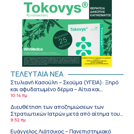
ΤΕΛΕΥΤΑΙΑ ΝΕΑ
Στυλιανή Κασούλη – Σκούμα (ΥΓΕΙΑ): Ξηρό
και αφυδατωμένο δέρμα – Αίτια και
αντιμετώπιση
10:14 πμ
Διευθέτηση των αποζημιώσεων των
Στρατιωτικών Ιατρών μετά από αίτημα του
ΙΣΑ
9:52 πμ
Ευάγγελος Λιάτσικος – Πανεπιστημιακό