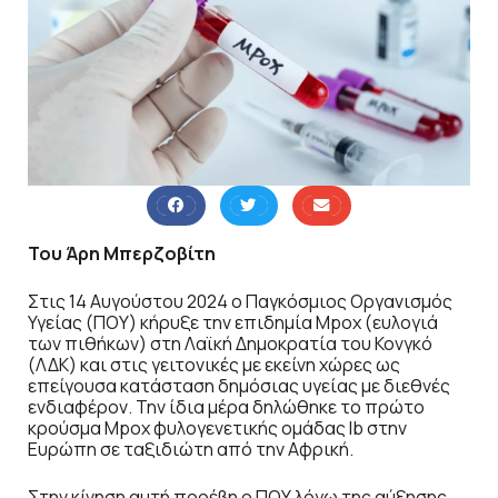
Του Άρη Μπερζοβίτη
Στις 14 Αυγούστου 2024 ο Παγκόσμιος Οργανισμός
Υγείας (ΠΟΥ) κήρυξε την επιδημία Mpox (ευλογιά
των πιθήκων) στη Λαϊκή Δημοκρατία του Κονγκό
(ΛΔΚ) και στις γειτονικές με εκείνη χώρες ως
επείγουσα κατάσταση δημόσιας υγείας με διεθνές
ενδιαφέρον. Την ίδια μέρα δηλώθηκε το πρώτο
κρούσμα Mpox φυλογενετικής ομάδας Ιb στην
Ευρώπη σε ταξιδιώτη από την Αφρική.
Στην κίνηση αυτή προέβη ο ΠΟΥ λόγω της αύξησης