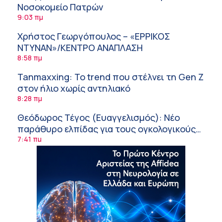
Νοσοκομείο Πατρών
9:03 πμ
Χρήστος Γεωργόπουλος – «ΕΡΡΙΚΟΣ
ΝΤΥΝΑΝ»/ΚΕΝΤΡΟ ΑΝΑΠΛΑΣΗ
8:58 πμ
Tanmaxxing: To trend που στέλνει τη Gen Z
στον ήλιο χωρίς αντηλιακό
8:28 πμ
Θεόδωρος Τέγος (Ευαγγελισμός): Νέο
παράθυρο ελπίδας για τους ογκολογικούς
ασθενείς μέσω κλινικών δοκιμών
7:41 πμ
Ασφάλεια στο νερό: 8 χρήσιμες οδηγίες
από τον Ελληνικό Ερυθρό Σταυρό
7:03 πμ
Μαρίνα Ραυτοπούλου (ΙΑΤΡΙΚΟ ΚΕΝΤΡΟ):
Εκπαίδευση στον διαβήτη – Ένας πυλώνας
της σύγχρονης φροντίδας
6:56 πμ