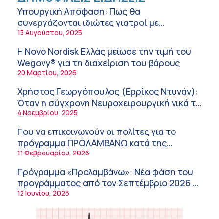
καταπόνηση στους ηλικιωμένους
Υπουργική Απόφαση: Πως θα
εργαζόμενους
6:11 πμ
συνεργάζονται ιδιώτες γιατροί με
νοσοκομεία του δημοσίου συστήματος
13 Αυγούστου, 2025
Σύσκεψη στον ΕΟΦ για την ομαλή
υγείας
λειτουργία της εφοδιαστικής αλυσίδας των
Η Novo Nordisk Ελλάς μείωσε την τιμή του
φαρμάκων στη διάρκεια του καλοκαιριού
12:08 μμ
Wegovy® για τη διαχείριση του βάρους
20 Μαρτίου, 2026
Μιχάλης Τάτσης, Insurance & Healthcare
Analyst, διευθυντής Επιχειρηματικής
Χρήστος Γεωργόπουλος (Ερρίκος Ντυνάν):
Ανάπτυξης Ομίλου HHG
11:54 πμ
Όταν η σύγχρονη Νευροχειρουργική νικά το
φόβο!
4 Νοεμβρίου, 2025
Kavita Patel: Ένα στα πέντε καινοτόμα
φάρμακα φτάνει τελικά στην Ελλάδα
Που να επικοινωνούν οι πολίτες για το
9:21 πμ
πρόγραμμα ΠΡΟΛΑΜΒΑΝΩ κατά της
παχυσαρκίας
11 Φεβρουαρίου, 2026
Υπάρχει τελικά «δίαιτα θυρεοειδούς»; Τι
λέει η επιστήμη για τη διατροφή και τα
Πρόγραμμα «Προλαμβάνω»: Νέα φάση του
συμπληρώματα
7:38 πμ
προγράμματος από τον Σεπτέμβριο 2026 –
Δωρεάν προληπτικές εξετάσεις έως το
12 Ιουνίου, 2026
Πυρκαγιά στη Δυτική Αττική: Οι κίνδυνοι για
2030
τη δημόσια υγεία
7:16 πμ