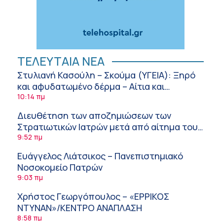
ΤΕΛΕΥΤΑΙΑ ΝΕΑ
Στυλιανή Κασούλη – Σκούμα (ΥΓΕΙΑ): Ξηρό
και αφυδατωμένο δέρμα – Αίτια και
αντιμετώπιση
10:14 πμ
Διευθέτηση των αποζημιώσεων των
Στρατιωτικών Ιατρών μετά από αίτημα του
ΙΣΑ
9:52 πμ
Ευάγγελος Λιάτσικος – Πανεπιστημιακό
Νοσοκομείο Πατρών
9:03 πμ
Χρήστος Γεωργόπουλος – «ΕΡΡΙΚΟΣ
ΝΤΥΝΑΝ»/ΚΕΝΤΡΟ ΑΝΑΠΛΑΣΗ
8:58 πμ