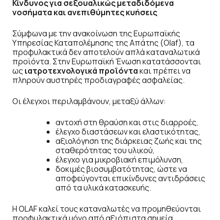
Κίνδυνος για σεξουαλικώς μεταδιδόμενα
νοσήματα και ανεπιθύμητες κυήσεις
Σύμφωνα με την ανακοίνωση της Ευρωπαϊκής
Υπηρεσίας Καταπολέμησης της Απάτης (Olaf), τα
προφυλακτικά δεν αποτελούν απλά καταναλωτικά
προϊόντα. Στην Ευρωπαϊκή Ένωση κατατάσσονται
ως
ιατροτεχνολογικά προϊόντα
και πρέπει να
πληρούν αυστηρές προδιαγραφές ασφαλείας.
Οι έλεγχοι περιλαμβάνουν, μεταξύ άλλων:
αντοχή στη θραύση και στις διαρροές,
έλεγχο διαστάσεων και ελαστικότητας,
αξιολόγηση της διάρκειας ζωής και της
σταθερότητας του υλικού,
έλεγχο για μικροβιακή επιμόλυνση,
δοκιμές βιοσυμβατότητας, ώστε να
αποφεύγονται επικίνδυνες αντιδράσεις
από τα υλικά κατασκευής.
Η OLAF καλεί τους καταναλωτές να προμηθεύονται
προφυλακτικά μόνο από αξιόπιστα σημεία