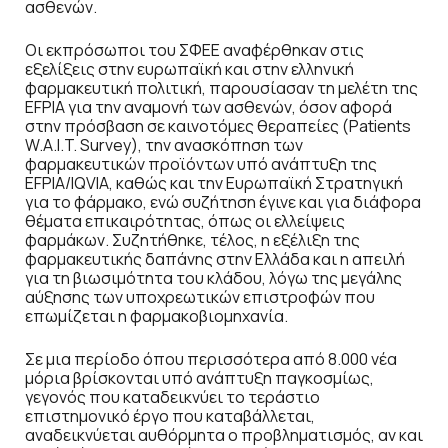
ασθενών.
Οι εκπρόσωποι του ΣΦΕΕ αναφέρθηκαν στις
εξελίξεις στην ευρωπαϊκή και στην ελληνική
φαρμακευτική πολιτική, παρουσίασαν τη μελέτη της
EFPIA για την αναμονή των ασθενών, όσον αφορά
στην πρόσβαση σε καινοτόμες θεραπείες (Patients
W.A.I.T. Survey), την ανασκόπηση των
φαρμακευτικών προϊόντων υπό ανάπτυξη της
EFPIA/IQVIA, καθώς και την Ευρωπαϊκή Στρατηγική
για το φάρμακο, ενώ συζήτηση έγινε και για διάφορα
θέματα επικαιρότητας, όπως οι ελλείψεις
φαρμάκων. Συζητήθηκε, τέλος, η εξέλιξη της
φαρμακευτικής δαπάνης στην Ελλάδα και η απειλή
για τη βιωσιμότητα του κλάδου, λόγω της μεγάλης
αύξησης των υποχρεωτικών επιστροφών που
επωμίζεται η φαρμακοβιομηχανία.
Σε μια περίοδο όπου περισσότερα από 8.000 νέα
μόρια βρίσκονται υπό ανάπτυξη παγκοσμίως,
γεγονός που καταδεικνύει το τεράστιο
επιστημονικό έργο που καταβάλλεται,
αναδεικνύεται αυθόρμητα ο προβληματισμός, αν και