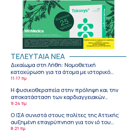
ΤΕΛΕΥΤΑΙΑ ΝΕΑ
Δικαίωμα στη Λήθη: Νομοθετική
κατοχύρωση για τα άτομα με ιστορικό
καρκίνου και στην Ελλάδα
11:17 πμ
Η φυσικοθεραπεία στην πρόληψη και την
αποκατάσταση των καρδιαγγειακών
νοσημάτων και του αγγειακού εγκεφαλικού
9:24 πμ
επεισοδίου
Ο ΙΣΑ συνιστά στους πολίτες της Αττικής
αυξημένη επαγρύπνηση για τον ιό του
Δυτικού Νείλου
8:21 πμ