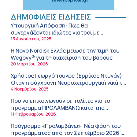
εθελοντική αιμοδοσία
5:58 πμ
Στυλιανή Κασούλη – Σκούμα (ΥΓΕΙΑ): Ξηρό
ΔΗΜΟΦΙΛΕΙΣ ΕΙΔΗΣΕΙΣ
και αφυδατωμένο δέρμα – Αίτια και
Υπουργική Απόφαση: Πως θα
αντιμετώπιση
10:14 πμ
συνεργάζονται ιδιώτες γιατροί με
νοσοκομεία του δημοσίου συστήματος
13 Αυγούστου, 2025
Διευθέτηση των αποζημιώσεων των
υγείας
Στρατιωτικών Ιατρών μετά από αίτημα του
Η Novo Nordisk Ελλάς μείωσε την τιμή του
ΙΣΑ
9:52 πμ
Wegovy® για τη διαχείριση του βάρους
20 Μαρτίου, 2026
Ευάγγελος Λιάτσικος – Πανεπιστημιακό
Νοσοκομείο Πατρών
Χρήστος Γεωργόπουλος (Ερρίκος Ντυνάν):
9:03 πμ
Όταν η σύγχρονη Νευροχειρουργική νικά το
φόβο!
4 Νοεμβρίου, 2025
Χρήστος Γεωργόπουλος – «ΕΡΡΙΚΟΣ
ΝΤΥΝΑΝ»/ΚΕΝΤΡΟ ΑΝΑΠΛΑΣΗ
Που να επικοινωνούν οι πολίτες για το
8:58 πμ
πρόγραμμα ΠΡΟΛΑΜΒΑΝΩ κατά της
παχυσαρκίας
11 Φεβρουαρίου, 2026
Tanmaxxing: To trend που στέλνει τη Gen Z
στον ήλιο χωρίς αντηλιακό
Πρόγραμμα «Προλαμβάνω»: Νέα φάση του
8:28 πμ
προγράμματος από τον Σεπτέμβριο 2026 –