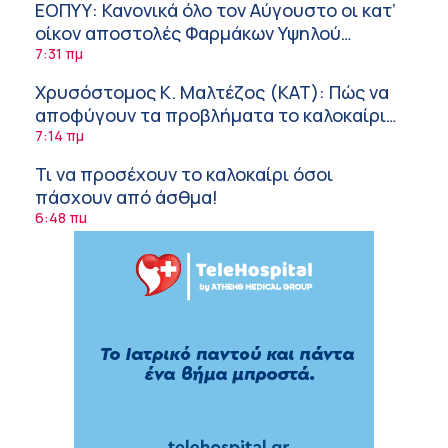
ΕΟΠΥΥ: Κανονικά όλο τον Αύγουστο οι κατ’
οίκον αποστολές Φαρμάκων Υψηλού
Κόστους
7:31 πμ
Χρυσόστομος Κ. Μαλτέζος (ΚΑΤ): Πώς να
αποφύγουν τα προβλήματα το καλοκαίρι
όσοι πάσχουν από αγγειακές παθήσεις
7:14 πμ
Τι να προσέχουν το καλοκαίρι όσοι
πάσχουν από άσθμα!
6:48 πμ
Φρούτα, σακχαρώδης διαβήτης και
καλοκαίρι
6:23 πμ
Οι δουλειές στο εξοχικό μπορούν να
τραυματίσουν τη σπονδυλική σας στήλη!
6:08 πμ
Ελληνική Ομοσπονδία Θαλασσαιμίας:
Κρίσιμες ελλείψεις αίματος – Έκκληση για