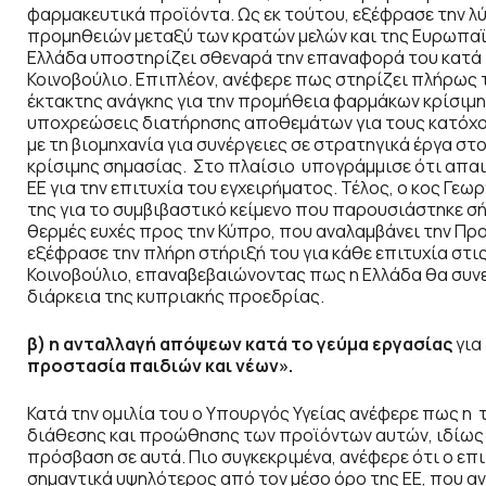
φαρμακευτικά προϊόντα. Ως εκ τούτου, εξέφρασε την λ
προμηθειών μεταξύ των κρατών μελών και της Ευρωπαϊ
Ελλάδα υποστηρίζει σθεναρά την επαναφορά του κατά 
Κοινοβούλιο. Επιπλέον, ανέφερε πως στηρίζει πλήρως τ
έκτακτης ανάγκης για την προμήθεια φαρμάκων κρίσιμη
υποχρεώσεις διατήρησης αποθεμάτων για τους κατόχο
με τη βιομηχανία για συνέργειες σε στρατηγικά έργα σ
κρίσιμης σημασίας. Στο πλαίσιο υπογράμμισε ότι απα
ΕΕ για την επιτυχία του εγχειρήματος. Τέλος, ο κος Γεω
της για το συμβιβαστικό κείμενο που παρουσιάστηκε σή
θερμές ευχές προς την Κύπρο, που αναλαμβάνει την Προ
εξέφρασε την πλήρη στήριξή του για κάθε επιτυχία στ
Κοινοβούλιο, επαναβεβαιώνοντας πως η Ελλάδα θα συνε
διάρκεια της κυπριακής προεδρίας.
β) η ανταλλαγή απόψεων κατά το γεύμα εργασίας
για
προστασία παιδιών και νέων».
Κατά την ομιλία του ο Υπουργός Υγείας ανέφερε πως η
τ
διάθεσης και προώθησης των προϊόντων αυτών, ιδίως 
πρόσβαση σε αυτά. Πιο συγκεκριμένα, ανέφερε ότι ο ε
σημαντικά υψηλότερος από τον μέσο όρο της ΕΕ, που α