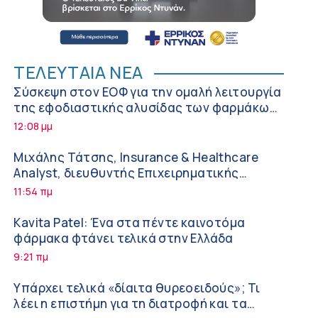
ΤΕΛΕΥΤΑΙΑ ΝΕΑ
Σύσκεψη στον ΕΟΦ για την ομαλή λειτουργία
της εφοδιαστικής αλυσίδας των φαρμάκων
στη διάρκεια του καλοκαιριού
12:08 μμ
Μιχάλης Τάτσης, Insurance & Healthcare
Analyst, διευθυντής Επιχειρηματικής
Ανάπτυξης Ομίλου HHG
11:54 πμ
Kavita Patel: Ένα στα πέντε καινοτόμα
φάρμακα φτάνει τελικά στην Ελλάδα
9:21 πμ
Υπάρχει τελικά «δίαιτα θυρεοειδούς»; Τι
λέει η επιστήμη για τη διατροφή και τα