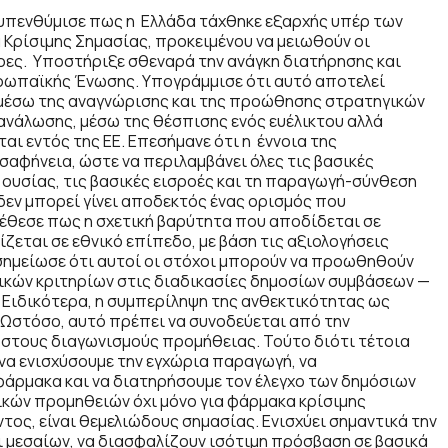
ς υπενθύμισε πως η Ελλάδα
τάχθηκε εξαρχής υπέρ των
Κρίσιμης Σημασίας, προκειμένου να μειωθούν οι
ώρες. Υποστήριξε σθεναρά την ανάγκη διατήρησης και
ρωπαϊκής Ένωσης. Υπογράμμισε ότι αυτό αποτελεί
 μέσω της αναγνώρισης και της προώθησης στρατηγικών
τανάλωσης, μέσω της θέσπισης ενός ευέλικτου αλλά
ι εντός της ΕΕ. Επεσήμανε ότι η έννοια της
αφήνεια, ώστε να περιλαμβάνει όλες τις βασικές
ουσίας, τις βασικές εισροές και τη παραγωγή-σύνθεση
 δεν μπορεί γίνει αποδεκτός ένας ορισμός που
έθεσε πως η σχετική βαρύτητα που αποδίδεται σε
ζεται σε εθνικό επίπεδο, με βάση τις αξιολογήσεις
σημείωσε ότι αυτοί οι στόχοι μπορούν να προωθηθούν
κών κριτηρίων στις διαδικασίες δημοσίων συμβάσεων —
 Ειδικότερα, η συμπερίληψη της ανθεκτικότητας ως
 Ωστόσο, αυτό πρέπει να συνοδεύεται από την
τους διαγωνισμούς προμήθειας. Τούτο διότι τέτοια
να ενισχύσουμε την εγχώρια παραγωγή, να
φάρμακα και να διατηρήσουμε τον έλεγχο των δημόσιων
ικών προμηθειών όχι μόνο για φάρμακα κρίσιμης
τος, είναι θεμελιώδους σημασίας. Ενισχύει σημαντικά την
ι μεσαίων, να διασφαλίζουν ισότιμη πρόσβαση σε βασικά