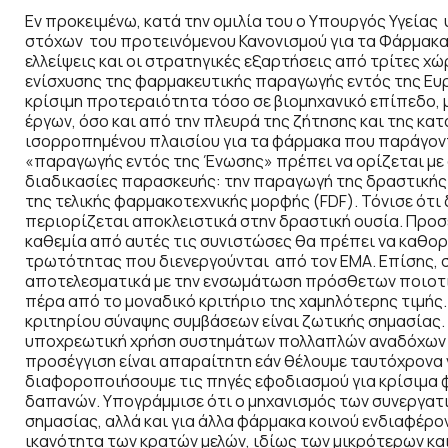
Εν προκειμένω, κατά την ομιλία του ο Υπουργός Υγεία
στόχων του προτεινόμενου Κανονισμού για τα Φάρμακα 
ελλείψεις και οι στρατηγικές εξαρτήσεις από τρίτες χ
ενίσχυσης της φαρμακευτικής παραγωγής εντός της Ευ
κρίσιμη προτεραιότητα τόσο σε βιομηχανικό επίπεδο,
έργων, όσο και από την πλευρά της ζήτησης και της κα
ισορροπημένου πλαισίου για τα φάρμακα που παράγοντα
«παραγωγής εντός της Ένωσης» πρέπει να ορίζεται με σ
διαδικασίες παρασκευής: την παραγωγή της δραστικής 
της τελικής φαρμακοτεχνικής μορφής (FDF). Τόνισε ότι
περιορίζεται αποκλειστικά στην δραστική ουσία. Προσ
καθεμία από αυτές τις συνιστώσες θα πρέπει να καθορί
τρωτότητας που διενεργούνται από τον ΕΜΑ. Επίσης, 
αποτελεσματικά με την ενσωμάτωση πρόσθετων ποιοτι
πέρα από το μοναδικό κριτήριο της χαμηλότερης τιμής.
κριτηρίου σύναψης συμβάσεων είναι ζωτικής σημασίας.
υποχρεωτική χρήση συστημάτων πολλαπλών αναδόχων σ
προσέγγιση είναι απαραίτητη εάν θέλουμε ταυτόχρονα 
διαφοροποιήσουμε τις πηγές εφοδιασμού για κρίσιμα 
δαπανών. Υπογράμμισε ότι ο μηχανισμός των συνεργατ
σημασίας, αλλά και για άλλα φάρμακα κοινού ενδιαφέρον
ικανότητα των κρατών μελών, ιδίως των μικρότερων κα