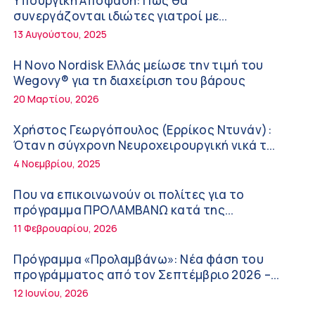
Υπουργική Απόφαση: Πως θα
ΚΥ Σοφάδων
συνεργάζονται ιδιώτες γιατροί με
Πόσο μας επηρεάζει ο ύπνος με ανεμιστήρα
νοσοκομεία του δημοσίου συστήματος
13 Αυγούστου, 2025
ή air-condition το καλοκαίρι
υγείας
11:34 πμ
Η Novo Nordisk Ελλάς μείωσε την τιμή του
Wegovy® για τη διαχείριση του βάρους
Randy Schekman, Νομπελίστας Ιατρικής:
20 Μαρτίου, 2026
«Σε πέντε χρόνια μπορεί να έχουμε
θεραπεία που αναστέλλει την εξέλιξη του
9:24 πμ
Χρήστος Γεωργόπουλος (Ερρίκος Ντυνάν):
Πάρκινσον»
Όταν η σύγχρονη Νευροχειρουργική νικά το
Αντώνης Βουκλαρής – «ΕΡΡΙΚΟΣ ΝΤΥΝΑΝ»
φόβο!
4 Νοεμβρίου, 2025
9:18 πμ
Που να επικοινωνούν οι πολίτες για το
Πώς να προλάβετε και να αντιμετωπίσετε
πρόγραμμα ΠΡΟΛΑΜΒΑΝΩ κατά της
τη διάρροια των ταξιδιωτών
παχυσαρκίας
11 Φεβρουαρίου, 2026
8:30 πμ
Πρόγραμμα «Προλαμβάνω»: Νέα φάση του
Ευμενής Καραφυλλίδης (Metropolitan
προγράμματος από τον Σεπτέμβριο 2026 –
General): Γιατί η διατροφή πρέπει να
Δωρεάν προληπτικές εξετάσεις έως το 2030
12 Ιουνίου, 2026
καθοδηγείται από κλινικό διαιτολόγο;
7:37 πμ