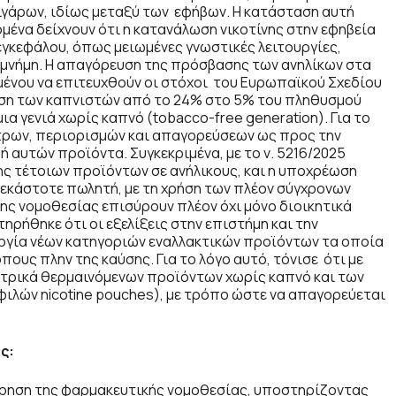
σιγάρων, ιδίως μεταξύ των εφήβων. Η κατάσταση αυτή
ομένα δείχνουν ότι η κατανάλωση νικοτίνης στην εφηβεία
εγκεφάλου, όπως μειωμένες γνωστικές λειτουργίες,
μνήμη. Η απαγόρευση της πρόσβασης των ανηλίκων στα
μένου να επιτευχθούν οι στόχοι του Ευρωπαϊκού Σχεδίου
ίωση των καπνιστών από το 24% στο 5% του πληθυσμού
ια γενιά χωρίς καπνό (tobacco-free generation). Για το
τρων, περιορισμών και απαγορεύσεων ως προς την
 αυτών προϊόντα. Συγκεκριμένα, με το ν. 5216/2025
 τέτοιων προϊόντων σε ανήλικους, και η υποχρέωση
εκάστοτε πωλητή, με τη χρήση των πλέον σύγχρονων
της νομοθεσίας επισύρουν πλέον όχι μόνο διοικητικά
ηρήθηκε ότι οι εξελίξεις στην επιστήμη και την
ουργία νέων κατηγοριών εναλλακτικών προϊόντων τα οποία
ους πλην της καύσης. Για το λόγο αυτό, τόνισε ότι με
εκτρικά θερμαινόμενων προϊόντων χωρίς καπνό και των
ιλών nicotine pouches), με τρόπο ώστε να απαγορεύεται
ς:
ώρηση της φαρμακευτικής νομοθεσίας, υποστηρίζοντας