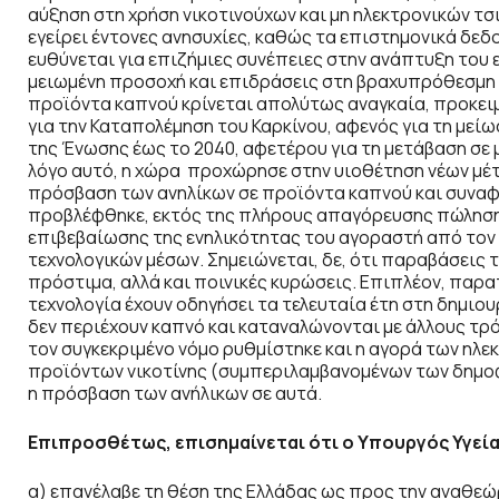
αύξηση στη χρήση νικοτινούχων και μη ηλεκτρονικών τ
εγείρει έντονες ανησυχίες, καθώς τα επιστημονικά δεδ
ευθύνεται για επιζήμιες συνέπειες στην ανάπτυξη του 
μειωμένη προσοχή και επιδράσεις στη βραχυπρόθεσμη 
προϊόντα καπνού κρίνεται απολύτως αναγκαία, προκει
για την Καταπολέμηση του Καρκίνου, αφενός για τη με
της Ένωσης έως το 2040, αφετέρου για τη μετάβαση σε μ
λόγο αυτό, η χώρα προχώρησε στην υιοθέτηση νέων μέ
πρόσβαση των ανηλίκων σε προϊόντα καπνού και συναφή
προβλέφθηκε, εκτός της πλήρους απαγόρευσης πώλησης
επιβεβαίωσης της ενηλικότητας του αγοραστή από τον 
τεχνολογικών μέσων. Σημειώνεται, δε, ότι παραβάσεις 
πρόστιμα, αλλά και ποινικές κυρώσεις. Επιπλέον, παρατ
τεχνολογία έχουν οδηγήσει τα τελευταία έτη στη δημι
δεν περιέχουν καπνό και καταναλώνονται με άλλους τρόπ
τον συγκεκριμένο νόμο ρυθμίστηκε και η αγορά των ηλ
προϊόντων νικοτίνης (συμπεριλαμβανομένων των δημοφ
η πρόσβαση των ανήλικων σε αυτά.
Επιπροσθέτως, επισημαίνεται ότι ο Υπουργός Υγεία
α) επανέλαβε τη θέση της Ελλάδας ως προς την αναθε