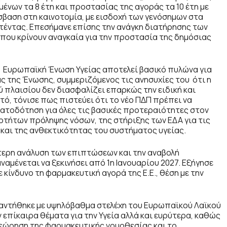
νων τα 8 έτη και προστασίας της αγοράς τα 10 έτη με
όσβαση στη καινοτομία, με εισδοχή των γενόσημων στα
ατέντας. Επεσήμανε επίσης την ανάγκη διατήρησης των
που κρίνουν αναγκαία για την προστασία της δημόσιας
 η Ευρωπαϊκή Ένωση Υγείας αποτελεί βασικό πυλώνα για
ς της Ένωσης, συμμεριζόμενος τις ανησυχίες του
ότι η
 πλαισίου δεν διασφαλίζει επαρκώς την ειδική και
τό, τόνισε πως πιστεύει ότι το νέο ΠΔΠ πρέπει να
ατοδότηση για όλες τις βασικές προτεραιότητες στον
οτήτων πρόληψης νόσων, της στήριξης των ΕΔΑ για τις
 και της ανθεκτικότητας του συστήματος υγείας.
στερη ανάλυση των επιπτώσεων και την αναβολή
ναμένεται να ξεκινήσει από 1η Ιανουαρίου 2027. Εξήγησε
 κίνδυνο τη φαρμακευτική αγορά της Ε.Ε., θέση με την
ναντήθηκε με υψηλόβαθμα στελέχη του Ευρωπαϊκού Λαϊκού
επίκαιρα θέματα για την Υγεία αλλά και ευρύτερα, καθώς
αθεώρηση της φαρμακευτικής νομοθεσίας και το