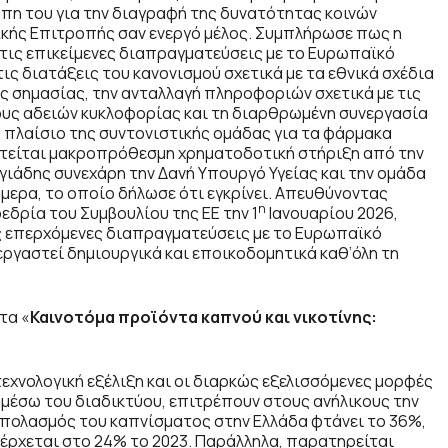
ύπη του για την διαγραφή της δυνατότητας κοινών
κής Επιτροπής σαν ενεργό μέλος. Συμπλήρωσε πως η
τις επικείμενες διαπραγματεύσεις με το Ευρωπαϊκό
ις διατάξεις του κανονισμού σχετικά με τα εθνικά σχέδια
ς σημασίας, την ανταλλαγή πληροφοριών σχετικά με τις
υς αδειών κυκλοφορίας και τη διαρθρωμένη συνεργασία
το πλαίσιο της συντονιστικής ομάδας για τα φάρμακα
ιτείται μακροπρόθεσμη χρηματοδοτική στήριξη από την
ργιάδης
συνεχάρη την Δανή Υπουργό Υγείας και την ομάδα
μερα, το οποίο δήλωσε ότι εγκρίνει. Απευθύνοντας
η
εδρία του Συμβουλίου της ΕΕ την 1
Ιανουαρίου 2026,
ις επερχόμενες διαπραγματεύσεις με το Ευρωπαϊκό
ργαστεί δημιουργικά και εποικοδομητικά καθ’όλη τη
 τα «
Καινοτόμα προϊόντα καπνού και νικοτίνης:
εχνολογική εξέλιξη και οι διαρκώς εξελισσόμενες μορφές
μέσω του διαδικτύου, επιτρέπουν στους ανήλικους την
πιπολασμός του καπνίσματος στην Ελλάδα φτάνει το 36%,
νέρχεται στο 24% το 2023. Παράλληλα, παρατηρείται