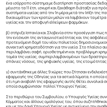
ένα ισόρροπο σύστημα με διατήρηση προστασίας δεδομέ
μέγιστο τα 11 έτη, ισχυρή και ξεκάθαρη διάταξη για πρ
συστήματα υγείας από την 1η μέρα μετά την λήξη της π
δικαιωμάτων των κρατών μελών να λαμβάνουν τα μέτρα 
υγείας και την αποφυγή ελλείψεων φαρμάκων.
β) στήριξε Ισπανία και Σλοβενία στην προσέγγιση πως
την ενίσχυση της ανταγωνιστικότητας και της ασφάλεια
προτεινόμενη δομή του νέου πολυετούς δημοσιονομικού
συνεκτική χρηματοδότηση για την υγεία. Στο πλαίσιο αυ
περιλαμβάνει σαφή, οριοθετημένη και προβλέψιμη χρημ
τομέα της υγείας, συμπεριλαμβανομένων των δραστηρι
σπάνιες νόσους, της ψηφιακής υγείας, της ετοιμότητας
γ) συντάχθηκε με άλλες 9 χώρες που ζήτησαν ενδελεχέ
εφαρμογής της Οδηγίας για τα αστικά λύματα, η οποία α
ότι η μη αναβολή της εφαρμογής αυτής θέτει συνολικά σε
οποία συμφώνησαν πολλοί Υπουργοί Υγείας.
Στο περιθώριο του Συμβουλίου, ο Υπουργός Υγείας συ
Κόμματος και άλλους ομολόγους του, όπου συζητήθηκαν 
και με την Δανή Υπουργό Υγείας με αντικείμενο την αν