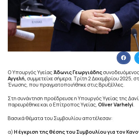
Ο Υπουργός Υγείας
Άδωνις Γεωργιάδης
συνοδευόμενος
Αγγελή,
συμμετείχε σήμερα, Τρίτη 2 Δεκεμβρίου 2025, 
Ένωσης, που πραγματοποιήθηκε στις Βρυξέλλες.
Στη συνάντηση προέδρευσε η Υπουργός Υγείας της Δανί
παρευρέθηκε και ο Επίτροπος Υγείας,
Oliver
Varhelyi
.
Βασικά θέματα του Συμβουλίου αποτέλεσαν:
α)
H
έγκριση της θέσης του Συμβουλίου για τον Κανο