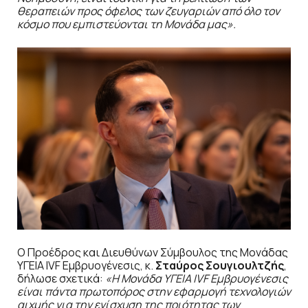
θεραπειών προς όφελος των ζευγαριών από όλο τον
κόσμο που εμπιστεύονται τη Μονάδα μας».
Ο Προέδρος και Διευθύνων Σύμβουλος της Μονάδας
ΥΓΕΙΑ IVF Εμβρυογένεσις, κ.
Σταύρος Σουγιουλτζής
,
δήλωσε σχετικά:
«Η Μονάδα ΥΓΕΙΑ
IVF
Εμβρυογένεσις
είναι πάντα πρωτοπόρος στην εφαρμογή τεχνολογιών
αιχμής για την ενίσχυση της ποιότητας των