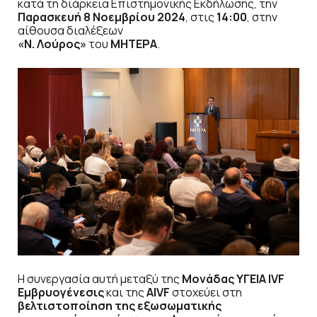
κατά τη διάρκεια Επιστημονικής Εκδήλωσης, την
Παρασκευή 8 Νοεμβρίου 2024
, στις
14:00
, στην
αίθουσα διαλέξεων
«Ν. Λούρος»
του
ΜΗΤΕΡΑ
.
Η συνεργασία αυτή μεταξύ της
Μονάδας ΥΓΕΙΑ
IVF
Εμβρυογένεσις
και της
AIVF
στοχεύει στη
βελτιστοποίηση της εξωσωματικής