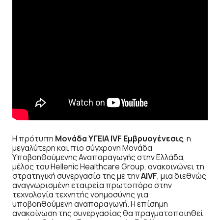
Η πρότυπη
Μονάδα ΥΓΕΙΑ
IVF
Εμβρυογένεσις
, η
μεγαλύτερη και πιο σύγχρονη Μονάδα
Υποβοηθούμενης Αναπαραγωγής στην Ελλάδα,
μέλος του Hellenic Healthcare Group, ανακοινώνει τη
στρατηγική συνεργασία της με την
AIVF
, μια διεθνώς
αναγνωρισμένη εταιρεία πρωτοπόρο στην
τεχνολογία τεχνητής νοημοσύνης για
υποβοηθούμενη αναπαραγωγή. Η επίσημη
ανακοίνωση της συνεργασίας θα πραγματοποιηθεί