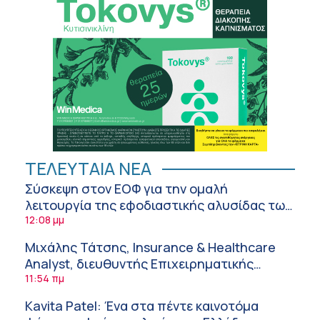
ΤΕΛΕΥΤΑΙΑ ΝΕΑ
Σύσκεψη στον ΕΟΦ για την ομαλή
λειτουργία της εφοδιαστικής αλυσίδας των
φαρμάκων στη διάρκεια του καλοκαιριού
12:08 μμ
Μιχάλης Τάτσης, Insurance & Healthcare
Analyst, διευθυντής Επιχειρηματικής
Ανάπτυξης Ομίλου HHG
11:54 πμ
Kavita Patel: Ένα στα πέντε καινοτόμα