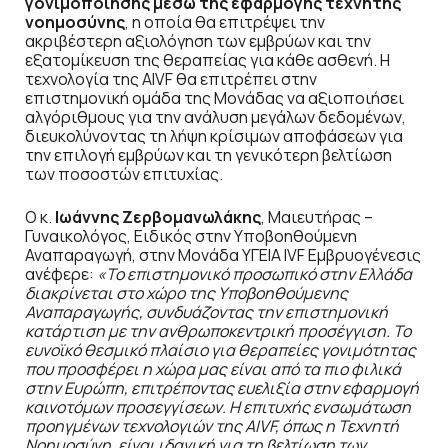
γονιμοποίησης μέσω της εφαρμογής τεχνητής
νοημοσύνης
, η οποία θα επιτρέψει την
ακριβέστερη αξιολόγηση των εμβρύων και την
εξατομίκευση της θεραπείας για κάθε ασθενή. Η
τεχνολογία της AIVF θα επιτρέπει στην
επιστημονική ομάδα της Μονάδας να αξιοποιήσει
αλγόριθμους για την ανάλυση μεγάλων δεδομένων,
διευκολύνοντας τη λήψη κρίσιμων αποφάσεων για
την επιλογή εμβρύων και τη γενικότερη βελτίωση
των ποσοστών επιτυχίας.
Ο κ.
Ιωάννης Ζερβομανωλάκης
, Μαιευτήρας –
Γυναικολόγος, Ειδικός στην Υποβοηθούμενη
Αναπαραγωγή, στην Μονάδα ΥΓΕΙΑ IVF Εμβρυογένεσις
ανέφερε:
«Το επιστημονικό προσωπικό στην Ελλάδα
διακρίνεται στο χώρο της Υποβοηθούμενης
Αναπαραγωγής, συνδυάζοντας την επιστημονική
κατάρτιση με την ανθρωποκεντρική προσέγγιση. Το
ευνοϊκό θεσμικό πλαίσιο για θεραπείες γονιμότητας
που προσφέρει η χώρα μας είναι από τα πιο φιλικά
στην Ευρώπη, επιτρέποντας ευελιξία στην εφαρμογή
καινοτόμων προσεγγίσεων. Η επιτυχής ενσωμάτωση
προηγμένων τεχνολογιών της
AIVF
, όπως η Τεχνητή
Νοημοσύνη, είναι ιδανική για τη βελτίωση των