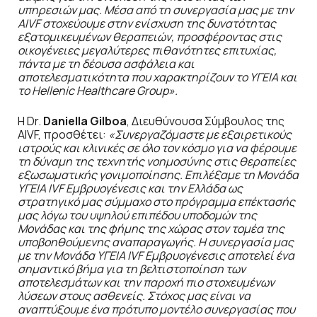
υπηρεσιών μας. Μέσα από τη συνεργασία μας με την
AIVF
στοχεύουμε στην ενίσχυση της δυνατότητας
εξατομικευμένων θεραπειών, προσφέροντας στις
οικογένειες μεγαλύτερες πιθανότητες επιτυχίας,
πάντα με τη δέουσα ασφάλεια και
αποτελεσματικότητα που χαρακτηρίζουν το ΥΓΕΙΑ και
το
Hellenic
Healthcare
Group
».
Η Dr.
Daniella
Gilboa
, Διευθύνουσα Σύμβουλος της
AIVF, προσθέτει:
«Συνεργαζόμαστε με εξαιρετικούς
ιατρούς και κλινικές σε όλο τον κόσμο για να φέρουμε
τη δύναμη της τεχνητής νοημοσύνης στις θεραπείες
εξωσωματικής γονιμοποίησης. Επιλέξαμε τη Μονάδα
ΥΓΕΙΑ IVF Εμβρυογένεσις και την Ελλάδα ως
στρατηγικό μας σύμμαχο στο πρόγραμμα επέκτασής
μας λόγω του υψηλού επιπέδου υποδομών της
Μονάδας και της φήμης της χώρας στον τομέα της
υποβοηθούμενης αναπαραγωγής. Η συνεργασία μας
με την Μονάδα ΥΓΕΙΑ
IVF
Εμβρυογένεσις αποτελεί ένα
σημαντικό βήμα για τη βελτιστοποίηση των
αποτελεσμάτων και την παροχή πιο στοχευμένων
λύσεων στους ασθενείς. Στόχος μας είναι να
αναπτύξουμε ένα πρότυπο μοντέλο συνεργασίας που