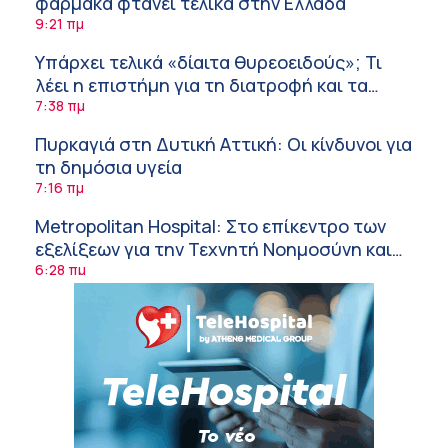
φάρμακα φτάνει τελικά στην Ελλάδα
9:21 πμ
Υπάρχει τελικά «δίαιτα θυρεοειδούς»; Τι
λέει η επιστήμη για τη διατροφή και τα
συμπληρώματα
7:38 πμ
Πυρκαγιά στη Δυτική Αττική: Οι κίνδυνοι για
τη δημόσια υγεία
7:16 πμ
Metropolitan Hospital: Στο επίκεντρο των
εξελίξεων για την Τεχνητή Νοημοσύνη και
την Ογκολογία
6:28 πμ
Παύλος Γιαννακόπουλος – ΒΙΑΝΕΞ
5:27 πμ
Στέλιος Λιανός – INTERAMERICAN / Αθηναϊκή
Γενική Κλινική
5:17 πμ