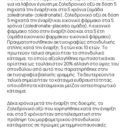
για να λάβουν έγχυση με ζολεδρονικό οξύ σε δόση 5
mg κατά την έναρξη και στα 5 χρόνια (ομάδα
zoledronate-zoledronate), ζολεδρονικό οξύ σε δόση
5 mg κατά την έναρξη και εικονικό φάρμακο στα 5
χρόνια (zoledronate-placebo ομάδα), ή εικονικό
φάρμακο τόσο στην έναρξη όσο και στα 5 έτη
(ομάδα εικονικού φαρμάκου-εικονικό φάρμακο).
Πραγματοποιήθηκαν ακτινογραφίες σπονδυλικής
στήλης κατά την έναρξη, 5 ετών και 10 ετών. Το
πρωτεύον τελικό σημείο ήταν το σπονδυλικό
κάταγμα, το οποίο αξιολογήθηκε ημιποσοτικά και
ορίστηκε ως τουλάχιστον 20% αλλαγή στο ύψος του
σπονδύλου από αυτό που παρατηρήθηκε στην
ακτινογραφία βασικής γραμμής. Τα δευτερεύοντα
τελικά σημεία ήταν το κάταγμα ευθραυστότητας,
οποιοδήποτε κάταγμα και μείζον οστεοπορωτικό
κάταγμα.
Δέκα χρόνια μετά την έναρξη της δοκιμής, το
ζολεδρονικό οξύ που χορηγήθηκε κατά την έναρξη
και στα 5 χρόνια ήταν αποτελεσματική στην
πρόληψη του μορφομετρικού σπονδυλικού
κατάγματος σε πρώιμες μετεμμηνοπαυσιακές