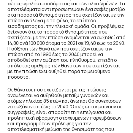
χώρες υψηλού εισοδήματος και των ηλικιωμένων. Τα
αποτελέσματα αντιπροσωπεύουν ένα σαφές μοτίβο
στα ποσοστά θνησιμότητας που σχετίζονται με την
πτώση ανάλογα με το φύλο, το επίπεδο
εισοδήματος και την ηλικιακή ομάδα. Οι προβλέψεις
δείχνουν ότι το ποσοστό θνησιμότητας που
σχετίζεται με την πτώση αναμένεται να αυξηθεί από
14,80 ανά 100 000 άτομα το 2021 σε 19,48 έως το 2040.
Η αύξηση των θανάτων που σχετίζονται με την
πτώση από το 1990 έως το 2040 μπορεί να
αποδοθεί στην αύξηση του πληθυσμού, επειδή ο
απόλυτος αριθμός των θανάτων που σχετίζονται
με την πτώση έχει αυξηθεί παρά το μειούμενο
ποσοστό.
Οι θάνατοι που σχετίζονται με τις πτώσεις
αναμένεται να αυξηθούν μεταξύ γυναικών και
ατόμων ηλικίας 85 ετών και άνω και θα συνεχίσουν
να αυξάνονται έως το 2040. Όπως επισημαίνουν οι
συγγραφείς, είναι απαραίτητη η επείγουσα και
προληπτική εφαρμογή στοχευμένων παρεμβάσεων
και προγραμμάτων πρόληψης για την
αποτελεσματική μείωση της θνησιμότητας που