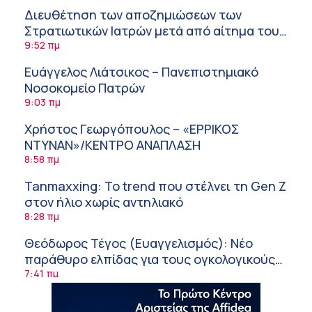
Διευθέτηση των αποζημιώσεων των
Στρατιωτικών Ιατρών μετά από αίτημα του
ΙΣΑ
9:52 πμ
Ευάγγελος Λιάτσικος – Πανεπιστημιακό
Νοσοκομείο Πατρών
9:03 πμ
Χρήστος Γεωργόπουλος – «ΕΡΡΙΚΟΣ
ΝΤΥΝΑΝ»/ΚΕΝΤΡΟ ΑΝΑΠΛΑΣΗ
8:58 πμ
Tanmaxxing: To trend που στέλνει τη Gen Z
στον ήλιο χωρίς αντηλιακό
8:28 πμ
Θεόδωρος Τέγος (Ευαγγελισμός): Νέο
παράθυρο ελπίδας για τους ογκολογικούς
ασθενείς μέσω κλινικών δοκιμών
7:41 πμ
Ασφάλεια στο νερό: 8 χρήσιμες οδηγίες