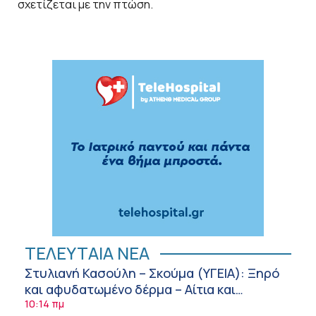
σχετίζεται με την πτώση.
ΤΕΛΕΥΤΑΙΑ ΝΕΑ
Στυλιανή Κασούλη – Σκούμα (ΥΓΕΙΑ): Ξηρό
και αφυδατωμένο δέρμα – Αίτια και
αντιμετώπιση
10:14 πμ