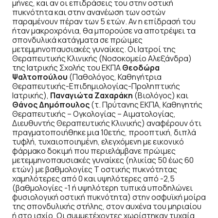
μήνες, και αν οι επιδράσεις του στην οστική
πυκνότητα και στην ανανέωση των οστών
παραμένουν πέραν των 5 ετών. Αν η επίδρασή του
ήταν μακροχρόνια, θα μπορούσε να αποτρέψει τα
σπονδυλικά κατάγματα σε πρώιμες
μετεμμηνοπαυσιακές γυναίκες. Οι Ιατροί της
Θεραπευτικής Κλινικής (Νοσοκομείο Αλεξάνδρα)
της Ιατρικής Σχολής του ΕΚΠΑ
Θεοδώρα
Ψαλτοπούλου
(Παθολόγος, Καθηγήτρια
Θεραπευτικής-Επιδημιολογίας-Προληπτικής
Ιατρικής),
Παναγιώτα Ζαχαράκη
(Βιολόγος) και
Θάνος Δημόπουλος
(τ. Πρύτανης ΕΚΠΑ, Καθηγητής
Θεραπευτικής – Ογκολογίας – Αιματολογίας,
Διευθυντής Θεραπευτικής Κλινικής) αναφέρουν ότι
πραγματοποιήθηκε μια 10ετής, προοπτική, διπλά
τυφλή, τυχαιοποιημένη, ελεγχόμενη με εικονικό
φάρμακο δοκιμή που περιελάμβανε πρώιμες
μετεμμηνοπαυσιακές γυναίκες (ηλικίας 50 έως 60
ετών) με βαθμολογίες T οστικής πυκνότητας
χαμηλότερες από 0 και υψηλότερες από -2,5
(βαθμολογίες -1 ή υψηλότερη τυπικά υποδηλώνει
φυσιολογική οστική πυκνότητα) στην οσφυϊκή μοίρα
της σπονδυλικής στήλης, στον αυχένα του μηριαίου
ή στο ισχίο. Οι συμμετέχοντες χωρίστηκαν τυχαία