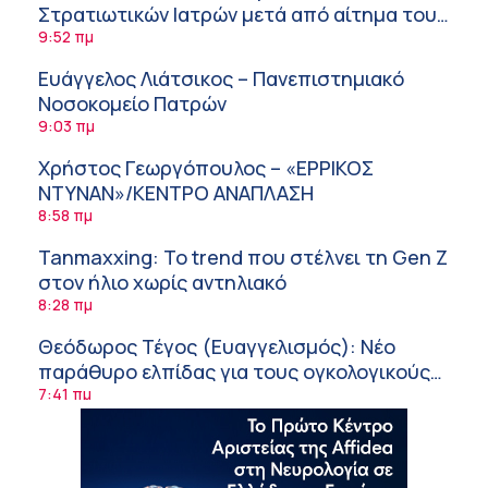
Στρατιωτικών Ιατρών μετά από αίτημα του
ΙΣΑ
9:52 πμ
Ευάγγελος Λιάτσικος – Πανεπιστημιακό
Νοσοκομείο Πατρών
9:03 πμ
Χρήστος Γεωργόπουλος – «ΕΡΡΙΚΟΣ
ΝΤΥΝΑΝ»/ΚΕΝΤΡΟ ΑΝΑΠΛΑΣΗ
8:58 πμ
Tanmaxxing: To trend που στέλνει τη Gen Z
στον ήλιο χωρίς αντηλιακό
8:28 πμ
Θεόδωρος Τέγος (Ευαγγελισμός): Νέο
παράθυρο ελπίδας για τους ογκολογικούς
ασθενείς μέσω κλινικών δοκιμών
7:41 πμ
Ασφάλεια στο νερό: 8 χρήσιμες οδηγίες
από τον Ελληνικό Ερυθρό Σταυρό
7:03 πμ