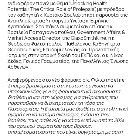
ενδιαφέρον πάνελ με θέμα “Unlocking Health
Potential: The Critical Role of Prolepsis”, με πρόεδρο
τον καθηγητή κ. Κυριάκο Σουλιώτη και παρουσία της
Αναπληρώτριας Υπουργού Υγείας κ. Ειρήνης
Αγαπηδάκη. Στο πάνελ συμμετείχαν επίσης η κ.
Βασιλεία Παπαγιαννοπούλου, Government Affairs &
Market Access Director της GlaxoSmithKline, η κ.
Θεοδώρα Ψαλτοπούλου, Παθολόγος, Καθηγήτρια
Θεραπευτικής, Επιδημιολογίας και Προληπτικής
Ιατρικής στην Ιατρική Σχολή του ΕΚΠΑ και ο κ. Νίκος
Δέδες, Γενικός Γραμματέας, της Πανελλήνιας Ένωσης
Ασθενών.
Αναφερόμενος στο νέο φάρμακο ο κ. Φιλιώτης είπε:
Σήμερα βρισκόμαστε στην ευτυχή συγκυρία να
υπάρχουν νέας γενιάς φαρμακευτικά σκευάσματα
διαθέσιμα και στη χώρα μας για ανθρώπους που
προσπαθούν να διαχειριστούν τη νόσο της
Παχυσαρκίας. Η Εταιρεία μας διαθέτει στην ελληνική
αγορά ένα καινοτόμο σκεύασμα, ενέσιμο, που
βοηθάει τους ασθενείς να χάσουν πάνω από το 20%
του αρχικού σωματικού τους βάρους,
αποτελεσματικότητα που είναι συγκρίσιμη με αυτή