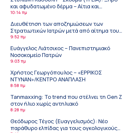
και αφυδατωμένο δέρμα – Αίτια και
αντιμετώπιση
10:14 πμ
Διευθέτηση των αποζημιώσεων των
Στρατιωτικών Ιατρών μετά από αίτημα του
ΙΣΑ
9:52 πμ
Ευάγγελος Λιάτσικος – Πανεπιστημιακό
Νοσοκομείο Πατρών
9:03 πμ
Χρήστος Γεωργόπουλος – «ΕΡΡΙΚΟΣ
ΝΤΥΝΑΝ»/ΚΕΝΤΡΟ ΑΝΑΠΛΑΣΗ
8:58 πμ
Tanmaxxing: To trend που στέλνει τη Gen Z
στον ήλιο χωρίς αντηλιακό
8:28 πμ
Θεόδωρος Τέγος (Ευαγγελισμός): Νέο
παράθυρο ελπίδας για τους ογκολογικούς