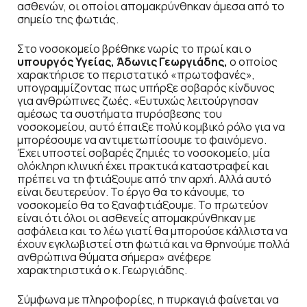
ασθενών, οι οποίοι απομακρύνθηκαν άμεσα από το
σημείο της φωτιάς.
Στο νοσοκομείο βρέθηκε νωρίς το πρωί και ο
υπουργός Υγείας, Άδωνις Γεωργιάδης,
ο οποίος
χαρακτήρισε το περιστατικό «πρωτοφανές»,
υπογραμμίζοντας πως υπήρξε σοβαρός κίνδυνος
για ανθρώπινες ζωές. «Ευτυχώς λειτούργησαν
αμέσως τα συστήματα πυρόσβεσης του
νοσοκομείου, αυτό έπαιξε πολύ κομβικό ρόλο για να
μπορέσουμε να αντιμετωπίσουμε το φαινόμενο.
Έχει υποστεί σοβαρές ζημιές το νοσοκομείο, μία
ολόκληρη κλινική έχει πρακτικά καταστραφεί και
πρέπει να τη φτιάξουμε από την αρχή. Αλλά αυτό
είναι δευτερεύον. Το έργο θα το κάνουμε, το
νοσοκομείο θα το ξαναφτιάξουμε. Το πρωτεύον
είναι ότι όλοι οι ασθενείς απομακρύνθηκαν με
ασφάλεια και το λέω γιατί θα μπορούσε κάλλιστα να
έχουν εγκλωβιστεί στη φωτιά και να θρηνούμε πολλά
ανθρώπινα θύματα σήμερα» ανέφερε
χαρακτηριστικά ο κ. Γεωργιάδης.
Σύμφωνα με πληροφορίες, η πυρκαγιά φαίνεται να