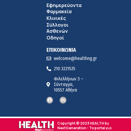
Εφημερεύοντα
Φαρμακεία
Κλινικές
Σύλλογοι
Ασθενών
Οδηγοί
ΕΠΙΚΟΙΝΩΝΙΑ
welcome@healthng.gr
210 3221525
Φιλελλήνων 3 –
Σύνταγμα,
10557 Αθήνα
Copyright © 2023 HEALTH by
NextGeneration - Το portal για