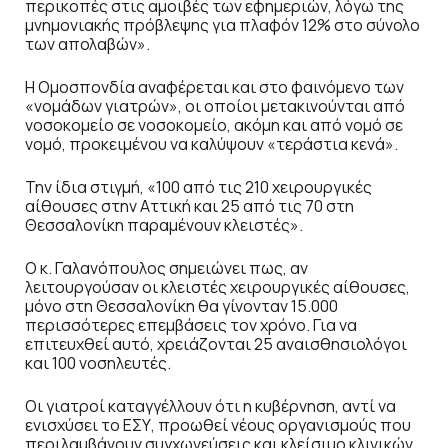
περικοπές στις αμοιβές των εφημεριών, λόγω της
μνημονιακής πρόβλεψης για πλαφόν 12% στο σύνολο
των απολαβών».
Η Ομοσπονδία αναφέρεται και στο φαινόμενο των
«νομάδων γιατρών», οι οποίοι μετακινούνται από
νοσοκομείο σε νοσοκομείο, ακόμη και από νομό σε
νομό, προκειμένου να καλύψουν «τεράστια κενά».
Την ίδια στιγμή, «100 από τις 210 χειρουργικές
αίθουσες στην Αττική και 25 από τις 70 στη
Θεσσαλονίκη παραμένουν κλειστές».
Ο κ. Γαλανόπουλος σημειώνει πως, αν
λειτουργούσαν οι κλειστές χειρουργικές αίθουσες,
μόνο στη Θεσσαλονίκη θα γίνονταν 15.000
περισσότερες επεμβάσεις τον χρόνο. Για να
επιτευχθεί αυτό, χρειάζονται 25 αναισθησιολόγοι
και 100 νοσηλευτές.
Οι γιατροί καταγγέλλουν ότι η κυβέρνηση, αντί να
ενισχύσει το ΕΣΥ, προωθεί νέους οργανισμούς που
περιλαμβάνουν συγχωνεύσεις και κλείσιμο κλινικών.