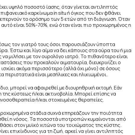
 έχει υψηλό ποσοστό ίασης, όταν γίνεται αντιληπτός
επιφανειακό καρκίνωμα in situ ή όγκος που δεν φθάνει
ξεπερνούν το ορόσημο των 5 ετών από τη διάγνωση. Όταν
 αυτό είναι 50%-70%, ενώ όταν είναι πιο προχωρημένος η
αμέσως τον γιατρό τους όσοι παρουσιάζουν ύποπτα
. Έστω και λίγο αίμα να δει κάποιος στα ούρα του ή μια
να μιλήσει με τον ουρολόγο ιατρό. Το πιθανότερο είναι
καταστάσεις που προκαλούν αιματουρία, διευκρινίζει ο
 ισχύει ακόμα περισσότερο (αλλά όχι μόνο) σε όσους
α περιστατικά είναι μεσήλικες και ηλικιωμένοι.
διο, μπορεί να αφαιρεθεί με διουρηθρική εκτομή. Εάν
 της κύστεως ή/και ακτινοβολία. Μπορεί επίσης να
ανοσοθεραπεία ή/και στοχευμένες θεραπείες.
 προχωρημένα στάδια συχνά επηρεάζουν την ποιότητα
ισθεί η νόσος. Τα ποσοστά υποτροπών κυμαίνονται από
θάσει στον μυϊκό χιτώνα του τοιχώματος της κύστης.
ει επικίνδυνος για τη ζωή, αρκεί να γίνει αντιληπτός