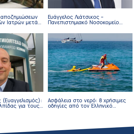
 αποζημιώσεων
Ευάγγελος Λιάτσικος –
ών Ιατρών μετά
Πανεπιστημιακό Νοσοκομείο
ΙΣΑ
Πατρών
 (Ευαγγελισμός):
Ασφάλεια στο νερό: 8 χρήσιμες
λπίδας για τους
οδηγίες από τον Ελληνικό
σθενείς μέσω
Ερυθρό Σταυρό
ν