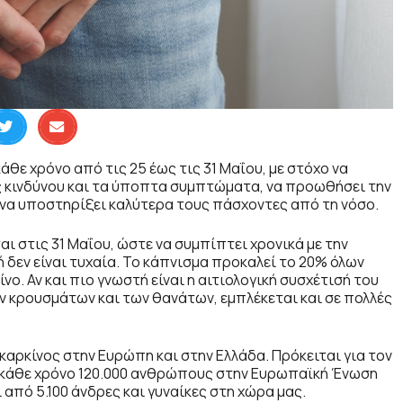
θε χρόνο από τις 25 έως τις 31 Μαΐου, με στόχο να
ς κινδύνου και τα ύποπτα συμπτώματα, να προωθήσει την
 να υποστηρίξει καλύτερα τους πάσχοντες από τη νόσο.
 στις 31 Μαΐου, ώστε να συμπίπτει χρονικά με την
 δεν είναι τυχαία. Το κάπνισμα προκαλεί το 20% όλων
ο. Αν και πιο γνωστή είναι η αιτιολογική συσχέτισή του
ν κρουσμάτων και των θανάτων, εμπλέκεται και σε πολλές
καρκίνος στην Ευρώπη και στην Ελλάδα. Πρόκειται για τον
 κάθε χρόνο 120.000 ανθρώπους στην Ευρωπαϊκή Ένωση
πό 5.100 άνδρες και γυναίκες στη χώρα μας.