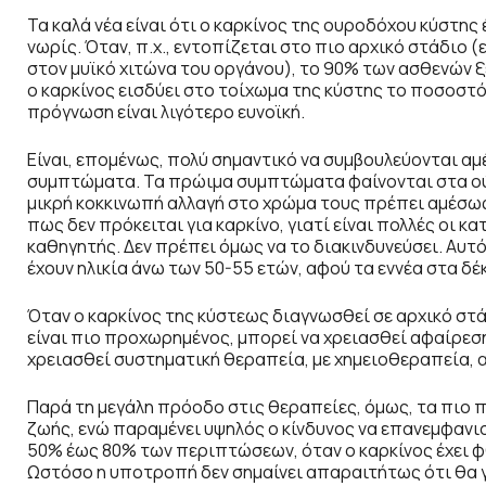
Τα καλά νέα είναι ότι ο καρκίνος της ουροδόχου κύστης
νωρίς. Όταν, π.χ., εντοπίζεται στο πιο αρχικό στάδιο (
στον μυϊκό χιτώνα του οργάνου), το 90% των ασθενών 
ο καρκίνος εισδύει στο τοίχωμα της κύστης το ποσοστό
πρόγνωση είναι λιγότερο ευνοϊκή.
Είναι, επομένως, πολύ σημαντικό να συμβουλεύονται 
συμπτώματα. Τα πρώιμα συμπτώματα φαίνονται στα ούρα
μικρή κοκκινωπή αλλαγή στο χρώμα τους πρέπει αμέσως 
πως δεν πρόκειται για καρκίνο, γιατί είναι πολλές οι 
καθηγητής. Δεν πρέπει όμως να το διακινδυνεύσει. Αυτό
έχουν ηλικία άνω των 50-55 ετών, αφού τα εννέα στα δέκ
Όταν ο καρκίνος της κύστεως διαγνωσθεί σε αρχικό στά
είναι πιο προχωρημένος, μπορεί να χρειασθεί αφαίρεση
χρειασθεί συστηματική θεραπεία, με χημειοθεραπεία, 
Παρά τη μεγάλη πρόοδο στις θεραπείες, όμως, τα πιο
ζωής, ενώ παραμένει υψηλός ο κίνδυνος να επανεμφαν
50% έως 80% των περιπτώσεων, όταν ο καρκίνος έχει φ
Ωστόσο η υποτροπή δεν σημαίνει απαραιτήτως ότι θα γίν