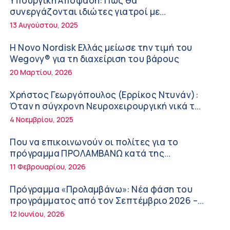
Υπουργική Απόφαση: Πως θα
Διακοπές με ασφάλεια
6:20 πμ
συνεργάζονται ιδιώτες γιατροί με
νοσοκομεία του δημοσίου συστήματος
13 Αυγούστου, 2025
Ειρήνη Ζίγκιρη (Ερρίκος Ντυνάν): H θερμική
υγείας
καταπόνηση στους ηλικιωμένους
Η Novo Nordisk Ελλάς μείωσε την τιμή του
εργαζόμενους
6:11 πμ
Wegovy® για τη διαχείριση του βάρους
20 Μαρτίου, 2026
Σύσκεψη στον ΕΟΦ για την ομαλή λειτουργία
της εφοδιαστικής αλυσίδας των φαρμάκων
Χρήστος Γεωργόπουλος (Ερρίκος Ντυνάν):
στη διάρκεια του καλοκαιριού
12:08 μμ
Όταν η σύγχρονη Νευροχειρουργική νικά το
φόβο!
4 Νοεμβρίου, 2025
Μιχάλης Τάτσης, Insurance & Healthcare
Analyst, διευθυντής Επιχειρηματικής
Που να επικοινωνούν οι πολίτες για το
Ανάπτυξης Ομίλου HHG
11:54 πμ
πρόγραμμα ΠΡΟΛΑΜΒΑΝΩ κατά της
παχυσαρκίας
11 Φεβρουαρίου, 2026
Kavita Patel: Ένα στα πέντε καινοτόμα
φάρμακα φτάνει τελικά στην Ελλάδα
Πρόγραμμα «Προλαμβάνω»: Νέα φάση του
9:21 πμ
προγράμματος από τον Σεπτέμβριο 2026 –
Δωρεάν προληπτικές εξετάσεις έως το 2030
12 Ιουνίου, 2026
Υπάρχει τελικά «δίαιτα θυρεοειδούς»; Τι