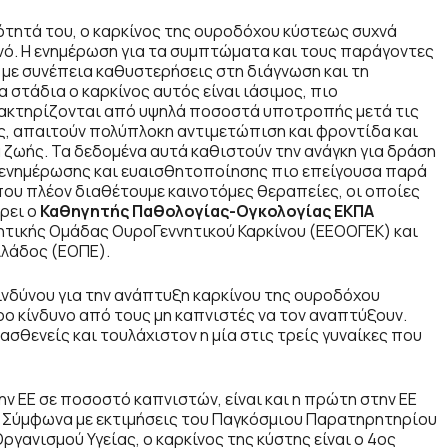
τητά του, ο καρκίνος της ουροδόχου κύστεως συχνά
νό. Η ενημέρωση για τα συμπτώματα και τους παράγοντες
, με συνέπεια καθυστερήσεις στη διάγνωση και τη
 στάδια ο καρκίνος αυτός είναι ιάσιμος, πιο
ακτηρίζονται από υψηλά ποσοστά υποτροπής μετά τις
, απαιτούν πολύπλοκη αντιμετώπιση και φροντίδα και
ζωής. Τα δεδομένα αυτά καθιστούν την ανάγκη για δράση
 ενημέρωσης και ευαισθητοποίησης πιο επείγουσα παρά
ου πλέον διαθέτουμε καινοτόμες θεραπείες, οι οποίες
ρει ο
Καθηγητής Παθολογίας-Ογκολογίας ΕΚΠΑ
νητικής Ομάδας ΟυροΓεννητικού Καρκίνου (ΕΕΟΟΓΕΚ) και
λάδος (ΕΟΠΕ).
νδύνου για την ανάπτυξη καρκίνου της ουροδόχου
ρο κίνδυνο από τους μη καπνιστές να τον αναπτύξουν.
ασθενείς και τουλάχιστον η μία στις τρείς γυναίκες που
ην ΕΕ σε ποσοστό καπνιστών, είναι και η πρώτη στην ΕΕ
. Σύμφωνα με εκτιμήσεις του Παγκόσμιου Παρατηρητηρίου
ργανισμού Υγείας, ο καρκίνος της κύστης είναι ο 4ος