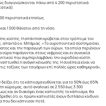
ίως διαγιγνώσκονται πάνω από 4.200 περιστατικά
τατικά).
00 περιστατικά ετησίως.
και 1.500 θάνατοι από τη νόσο.
 της κύστης; Η απάντηση κρύβεται στον τρόπο με τον
, απαντά ο κ. Μπάμιας. «Το ουροποιητικό σύστημα έχει
ίματος και την παραγωγή των ούρων, τα οποία περιέχουν
α ούρα παράγονται στους νεφρούς και εν συνεχεία
ητικού που συμπεριλαμβάνει την ουροδόχο κύστη.
απτυχθεί η ανάγκη κένωσής της. Η συνέπεια είναι να
στις τοξίνες των τσιγάρων επί πολλές ώρες καθημερινά»,
ν δείξει ότι το κάπνισμα ευθύνεται για το 50% έως 65%
η χώρα μας, αυτό αναλογεί σε 2.550 έως 3.300
μως και αν διακόψει ένας καπνιστής το κάπνισμα, θα
ι βρεθεί ότι οι πρώην καπνιστές έχουν διπλάσιο κίνδυνο
α που δεν κάπνισαν ποτέ.