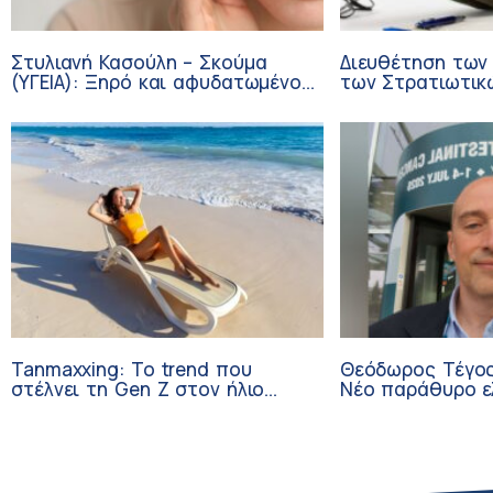
Στυλιανή Κασούλη – Σκούμα
Διευθέτηση των
(ΥΓΕΙΑ): Ξηρό και αφυδατωμένο
των Στρατιωτικ
δέρμα – Αίτια και αντιμετώπιση
από αίτημα του 
Tanmaxxing: To trend που
Θεόδωρος Τέγος
στέλνει τη Gen Z στον ήλιο
Νέο παράθυρο ε
χωρίς αντηλιακό
ογκολογικούς α
κλινικών δοκιμώ