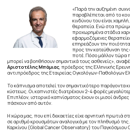
«Παρά την αυξημένη συχνό
παραβλέπεται από το κοι
κινδύνου του είναι χαμηλή
θεραπεία. Ενώ στα πρώιμα
προχωρημένα στάδια χαρ
εφαρμοζόμενες θεραπείες
επηρεάζουν την ποιότητα 
προς την κατεύθυνση της
ποτέ. Πόσο μάλλον τώρα π
μπορεί να βοηθήσουν σημαντικά τους ασθενείς», αναφέ
Αριστοτέλης Μπάμιας
, πρόεδρος της Ελληνικής Ερευ
αντιπρόεδρος της Εταιρείας Ογκολόγων-Παθολόγων Ελ
Το κάπνισμα αποτελεί τον σημαντικότερο παράγοντα κι
κύστεως. Οι καπνιστές διατρέχουν 2-4 φορές μεγαλύτε
Επιπλέον, ιστορικό καπνίσματος έχουν οι μισοί άνδρες 
πάσχουν από αυτόν.
Η χώρα μας, που επί δεκαετίες είχε αρνητική πρωτιά στ
σε αριθμό κρουσμάτων αναλογικά με τον πληθυσμό της
Καρκίνου (Global Cancer Observatory) του Παγκόσμιου Ο