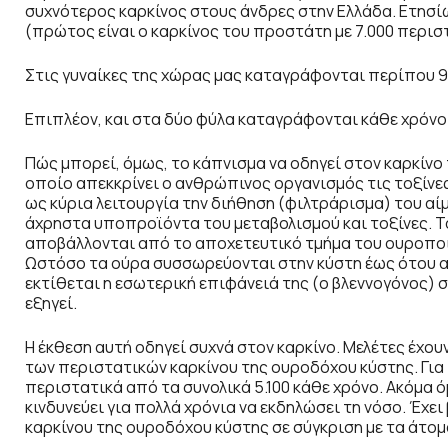
συχνότερος καρκίνος στους άνδρες στην Ελλάδα. Ετησ
(πρώτος είναι ο καρκίνος του προστάτη με 7.000 περισ
Στις γυναίκες της χώρας μας καταγράφονται περίπου 9
Επιπλέον, και στα δύο φύλα καταγράφονται κάθε χρόνο 
Πώς μπορεί, όμως, το κάπνισμα να οδηγεί στον καρκίνο
οποίο απεκκρίνει ο ανθρώπινος οργανισμός τις τοξίνες
ως κύρια λειτουργία την διήθηση (φιλτράρισμα) του α
άχρηστα υποπροϊόντα του μεταβολισμού και τοξίνες. Τ
αποβάλλονται από το αποχετευτικό τμήμα του ουροποι
Ωστόσο τα ούρα συσσωρεύονται στην κύστη έως ότου αν
εκτίθεται η εσωτερική επιφάνειά της (ο βλεννογόνος) 
εξηγεί.
Η έκθεση αυτή οδηγεί συχνά στον καρκίνο. Μελέτες έχου
των περιστατικών καρκίνου της ουροδόχου κύστης. Για τ
περιστατικά από τα συνολικά 5.100 κάθε χρόνο. Ακόμα ό
κινδυνεύει για πολλά χρόνια να εκδηλώσει τη νόσο. Έχε
καρκίνου της ουροδόχου κύστης σε σύγκριση με τα άτομ