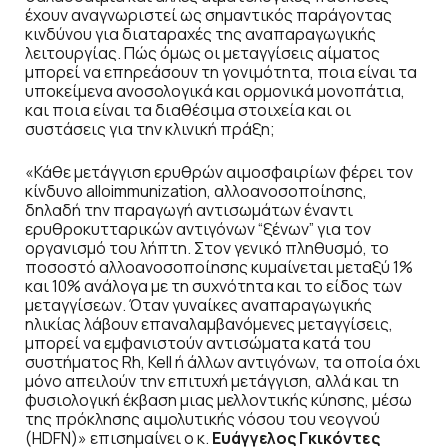
έχουν αναγνωριστεί ως σημαντικός παράγοντας
κινδύνου για διαταραχές της αναπαραγωγικής
λειτουργίας. Πώς όμως οι μεταγγίσεις αίματος
μπορεί να επηρεάσουν τη γονιμότητα, ποια είναι τα
υποκείμενα ανοσολογικά και ορμονικά μονοπάτια,
και ποια είναι τα διαθέσιμα στοιχεία και οι
συστάσεις για την κλινική πράξη;
«Κάθε μετάγγιση ερυθρών αιμοσφαιρίων φέρει τον
κίνδυνο alloimmunization, αλλοανοσοποίησης,
δηλαδή την παραγωγή αντισωμάτων έναντι
ερυθροκυτταρικών αντιγόνων “ξένων” για τον
οργανισμό του λήπτη. Στον γενικό πληθυσμό, το
ποσοστό αλλοανοσοποίησης κυμαίνεται μεταξύ 1%
και 10% ανάλογα με τη συχνότητα και το είδος των
μεταγγίσεων. Όταν γυναίκες αναπαραγωγικής
ηλικίας λάβουν επαναλαμβανόμενες μεταγγίσεις,
μπορεί να εμφανιστούν αντισώματα κατά του
συστήματος Rh, Kell ή άλλων αντιγόνων, τα οποία όχι
μόνο απειλούν την επιτυχή μετάγγιση, αλλά και τη
φυσιολογική έκβαση μιας μελλοντικής κύησης, μέσω
της πρόκλησης αιμολυτικής νόσου του νεογνού
(HDFN)» επισημαίνει ο κ.
Ευάγγελος Γκικόντες