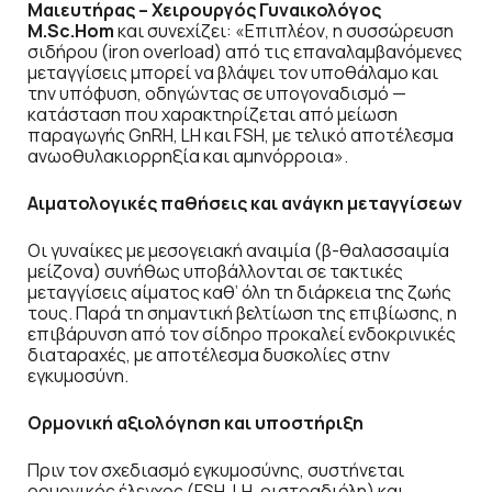
Μαιευτήρας – Χειρουργός Γυναικολόγος
M.Sc.Hom
και συνεχίζει: «Επιπλέον, η συσσώρευση
σιδήρου (iron overload) από τις επαναλαμβανόμενες
μεταγγίσεις μπορεί να βλάψει τον υποθάλαμο και
την υπόφυση, οδηγώντας σε υπογοναδισμό —
κατάσταση που χαρακτηρίζεται από μείωση
παραγωγής GnRH, LH και FSH, με τελικό αποτέλεσμα
ανωοθυλακιορρηξία και αμηνόρροια».
Αιματολογικές παθήσεις και ανάγκη μεταγγίσεων
Οι γυναίκες με μεσογειακή αναιμία (β-θαλασσαιμία
μείζονα) συνήθως υποβάλλονται σε τακτικές
μεταγγίσεις αίματος καθ’ όλη τη διάρκεια της ζωής
τους. Παρά τη σημαντική βελτίωση της επιβίωσης, η
επιβάρυνση από τον σίδηρο προκαλεί ενδοκρινικές
διαταραχές, με αποτέλεσμα δυσκολίες στην
εγκυμοσύνη.
Ορμονική αξιολόγηση και υποστήριξη
Πριν τον σχεδιασμό εγκυμοσύνης, συστήνεται
ορμονικός έλεγχος (FSH, LH, οιστραδιόλη) και