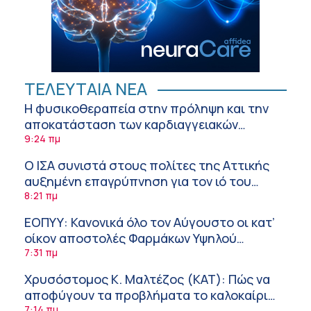
ΤΕΛΕΥΤΑΙΑ ΝΕΑ
Η φυσικοθεραπεία στην πρόληψη και την
αποκατάσταση των καρδιαγγειακών
νοσημάτων και του αγγειακού εγκεφαλικού
9:24 πμ
επεισοδίου
Ο ΙΣΑ συνιστά στους πολίτες της Αττικής
αυξημένη επαγρύπνηση για τον ιό του
Δυτικού Νείλου
8:21 πμ
ΕΟΠΥΥ: Κανονικά όλο τον Αύγουστο οι κατ’
οίκον αποστολές Φαρμάκων Υψηλού
Κόστους
7:31 πμ
Χρυσόστομος Κ. Μαλτέζος (ΚΑΤ): Πώς να
αποφύγουν τα προβλήματα το καλοκαίρι
7:14 πμ