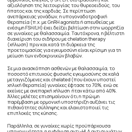
αξιολόγηση της λειτουργίας του θυρεοειδούς, του
ήπατος και της καρδιάς. Σε περίπτωση
ανεπάρκειας γονάδων, η υπογοναδοτροφική
θεραπεία (π.χ. με GnRH agonists ή απευθείας με
ενέσιμη FSH/LH) έχει δείξει βελτίωση στην ωορρηξία
σε γυναίκες με θαλασσαιμία. Ταυτόχρονα, η βέλτιστη
διαχείριση του σιδήρου με chelation therapy
(χήλωση) πριν και κατά τη διάρκεια της
προετοιμασίας για εγκυμοσύνη είναι κρίσιμη για τη
μείωση των ενδοκρινικών βλαβών.
Σε μια ανασκόπηση ασθενών με θαλασσαιμία, το
ποσοστό επιτυχούς φυσικής εγκυμοσύνης σε καλά
μεταγγιζόμενες και chelated (που έχουν υποστεί
χηλική θεραπεία) γυναίκες έφτασε το 70%, ενώ σε
εκείνες με ανεπαρκή χήλωση ήταν κάτω από 40%.
Άλλες μελέτες επισημαίνουν ότι η πρώιμη
παρέμβαση με ορμονική υποστήριξη αυξάνει τις
πιθανότητες σύλληψης και ελαχιστοποιεί τις
επιπλοκές της κύησης.
Παράλληλα, σε γυναίκες χωρίς προϋπάρχουσα
υπογονιμότητα, η εμφάνιση αντι-HLA αντισωμάτων