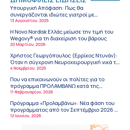
ΔΗΜΟΦΙΛΕΙΣ ΕΙΔΗΣΕΙΣ
Στρατιωτικών Ιατρών μετά από αίτημα του
Υπουργική Απόφαση: Πως θα
ΙΣΑ
9:52 πμ
συνεργάζονται ιδιώτες γιατροί με
νοσοκομεία του δημοσίου συστήματος
13 Αυγούστου, 2025
Ευάγγελος Λιάτσικος – Πανεπιστημιακό
υγείας
Νοσοκομείο Πατρών
Η Novo Nordisk Ελλάς μείωσε την τιμή του
9:03 πμ
Wegovy® για τη διαχείριση του βάρους
20 Μαρτίου, 2026
Χρήστος Γεωργόπουλος – «ΕΡΡΙΚΟΣ
ΝΤΥΝΑΝ»/ΚΕΝΤΡΟ ΑΝΑΠΛΑΣΗ
Χρήστος Γεωργόπουλος (Ερρίκος Ντυνάν):
8:58 πμ
Όταν η σύγχρονη Νευροχειρουργική νικά το
φόβο!
4 Νοεμβρίου, 2025
Tanmaxxing: To trend που στέλνει τη Gen Z
στον ήλιο χωρίς αντηλιακό
Που να επικοινωνούν οι πολίτες για το
8:28 πμ
πρόγραμμα ΠΡΟΛΑΜΒΑΝΩ κατά της
παχυσαρκίας
11 Φεβρουαρίου, 2026
Θεόδωρος Τέγος (Ευαγγελισμός): Νέο
παράθυρο ελπίδας για τους ογκολογικούς
Πρόγραμμα «Προλαμβάνω»: Νέα φάση του
ασθενείς μέσω κλινικών δοκιμών
7:41 πμ
προγράμματος από τον Σεπτέμβριο 2026 –
Δωρεάν προληπτικές εξετάσεις έως το
12 Ιουνίου, 2026
Ασφάλεια στο νερό: 8 χρήσιμες οδηγίες
2030
από τον Ελληνικό Ερυθρό Σταυρό