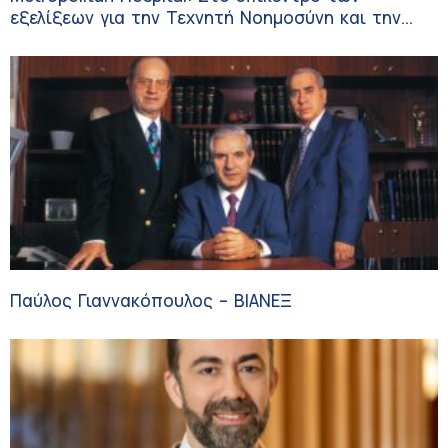
εξελίξεων για την Τεχνητή Νοημοσύνη και την
Ογκολογία
Παύλος Γιαννακόπουλος – ΒΙΑΝΕΞ