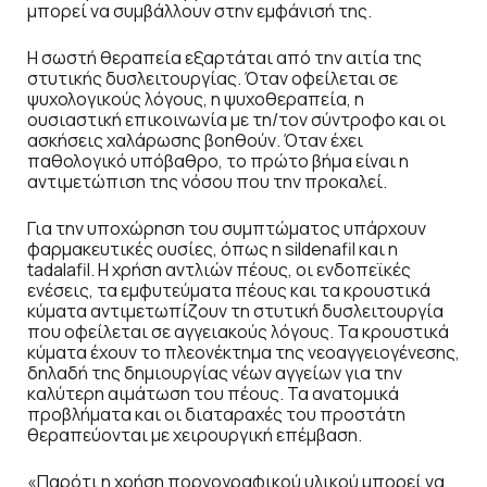
μπορεί να συμβάλλουν στην εμφάνισή της.
Η σωστή θεραπεία εξαρτάται από την αιτία της
στυτικής δυσλειτουργίας. Όταν οφείλεται σε
ψυχολογικούς λόγους, η ψυχοθεραπεία, η
ουσιαστική επικοινωνία με τη/τον σύντροφο και οι
ασκήσεις χαλάρωσης βοηθούν. Όταν έχει
παθολογικό υπόβαθρο, το πρώτο βήμα είναι η
αντιμετώπιση της νόσου που την προκαλεί.
Για την υποχώρηση του συμπτώματος υπάρχουν
φαρμακευτικές ουσίες, όπως η sildenafil και η
tadalafil. Η χρήση αντλιών πέους, οι ενδοπεϊκές
ενέσεις, τα εμφυτεύματα πέους και τα κρουστικά
κύματα αντιμετωπίζουν τη στυτική δυσλειτουργία
που οφείλεται σε αγγειακούς λόγους. Τα κρουστικά
κύματα έχουν το πλεονέκτημα της νεοαγγειογένεσης,
δηλαδή της δημιουργίας νέων αγγείων για την
καλύτερη αιμάτωση του πέους. Τα ανατομικά
προβλήματα και οι διαταραχές του προστάτη
θεραπεύονται με χειρουργική επέμβαση.
«Παρότι η χρήση πορνογραφικού υλικού μπορεί να