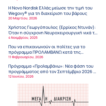
«Σε πέντε χρόνια μπορεί να έχουμε
υγείας
θεραπεία που αναστέλλει την εξέλιξη του
9:24 πμ
Η Novo Nordisk Ελλάς μείωσε την τιμή του
Πάρκινσον»
Wegovy® για τη διαχείριση του βάρους
Αντώνης Βουκλαρής – «ΕΡΡΙΚΟΣ ΝΤΥΝΑΝ»
20 Μαρτίου, 2026
9:18 πμ
Χρήστος Γεωργόπουλος (Ερρίκος Ντυνάν):
Πώς να προλάβετε και να αντιμετωπίσετε τη
Όταν η σύγχρονη Νευροχειρουργική νικά το
διάρροια των ταξιδιωτών
φόβο!
4 Νοεμβρίου, 2025
8:30 πμ
Που να επικοινωνούν οι πολίτες για το
Ευμενής Καραφυλλίδης (Metropolitan
πρόγραμμα ΠΡΟΛΑΜΒΑΝΩ κατά της
General): Γιατί η διατροφή πρέπει να
παχυσαρκίας
11 Φεβρουαρίου, 2026
καθοδηγείται από κλινικό διαιτολόγο;
7:37 πμ
Πρόγραμμα «Προλαμβάνω»: Νέα φάση του
Ιωάννης Μπολέτης – ΩΝΑΣΕΙΟ
προγράμματος από τον Σεπτέμβριο 2026 –
5:42 πμ
Δωρεάν προληπτικές εξετάσεις έως το
12 Ιουνίου, 2026
Μητρικός θηλασμός: Η πρώτη επένδυση
2030
στην υγεία του παιδιού
5:37 πμ
Νικόλαος Παρασκευάς (ΥΓΕΙΑ): Τα