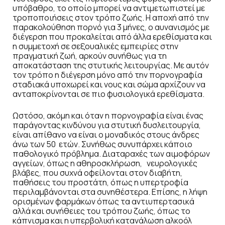
υπόβαθρο, το οποίο μπορεί να αντιμετωπιστεί με
τροποποιήσεις στον τρόπο ζωής. Η αποχή από την
παρακολούθηση πορνό για 3 μήνες, ο αυνανισμός με
διέγερση που προκαλείται από άλλα ερεθίσματα και
η συμμετοχή σε σεξουαλικές εμπειρίες στην
πραγματική ζωή, αρκούν συνήθως για τη
αποκατάσταση της στυτικής λειτουργίας. Με αυτόν
τον τρόπο η διέγερση μόνο από την πορνογραφία
σταδιακά υποχωρεί και νους και σώμα αρχίζουν να
ανταποκρίνονται σε πιο φυσιολογικά ερεθίσματα.
Ωστόσο, ακόμη και όταν η πορνογραφία είναι ένας
παράγοντας κινδύνου για στυτική δυσλειτουργία,
είναι απίθανο να είναι ο μοναδικός στους άνδρες
άνω των 50 ετών. Συνήθως συνυπάρχει κάποιο
παθολογικό πρόβλημα. Διαταραχές των αιμοφόρων
αγγείων, όπως η αθηροσκλήρωση, νευρολογικές
βλάβες, που συχνά οφείλονται στον διαβήτη,
παθήσεις του προστάτη, όπως η υπερτροφία
περιλαμβάνονται στα συνηθέστερα. Επίσης, η λήψη
ορισμένων φαρμάκων όπως τα αντιυπερτασικά
αλλά και συνήθειες του τρόπου ζωής, όπως το
κάπνισμα και η υπερβολική κατανάλωση αλκοόλ