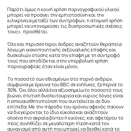
Παρότι όμως η κοινή χρήση πορνογραφικού υλικού
μπορεί να προάγει την εμπιστοσύνη και την
ειλικρίνεια μεταξύ των συντρόφων, η ατομική χρήση
μπορεί να υπονομεύσει τις διαπροσωπικές σχέσεις
τους», προσθέτει.
Όλο και περισσότεροι άνδρες αναζητούν θεραπεία
λόγω μη ικανοποιητικής σεξουαλικής επαφής και
δυσκολιών στύσης κατά την επαφή με τη σύντροφό
τους που αποδίδεται στην υπερβολική χρήση
πορνογραφίας όταν είναι μόνοι.
Το ποσοστό των εθισμένων στο πορνό ανδρών,
σύμφωνα με έρευνα του BBC σε ενήλικες, ξεπερνά το
30%. Όχι όλοι αλλά ένα αξιοσημείωτο ποσοστό τους
βιώνει στυτική δυσλειτουργία και κύριος λόγος είναι
η απευαισθητοποίηση που συντελείται σε δύο
επίπεδα. Με την πάροδο του χρόνου αφενός παύουν
να διεγείρονται το ίδιο εύκολα και αναζητούν
ολοένα πιο ακραία βίντεο ή εικόνες, και αφετέρου το
πέος συνηθίζει σε μεγαλύτερη πίεση κατά τον
αυνανισμό από αυτή που μπορεί να δεχθεί κατά το