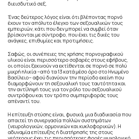
διεισδυτικό σεξ.
Ένας δεύτερος λόγος είναι ότι βλέποντας πορνό
έχουν τον απόλυτο έλεγχο των σεξουαλικών τους
εμπειριών, κάτι που δεν μπορεί να συμβεί όταν
βρίσκονται με σύντροφο, που έχει τις δικές του
ανάγκες, επιθυμίες και προτιμήσεις.
Σαφώς, οι συνέπειες της χρήσης πορνογραφικού
υλικού είναι περισσότερο σοβαρές στους εφήβους,
οι οποίοι ξεκινούν να εκτίθενται σε πορνό σε πολύ
μικρή ηλικία –από τα 13 κατά μέσο όρο στο Ηνωμένο
Βασίλειο– αφού διανύουν την περίοδο εκείνη που
διαμορφώνουν τη σεξουαλική τους ταυτότητα και
την αντίληψή τους για τον ρόλο του σεξουαλικού
συντρόφου και τον τρόπο συμπεριφοράς τους
απέναντί του.
Η επίτευξη στύσης είναι, φυσικά, μια διαδικασία που
απαιτεί τη συνεργασία πολλών συστημάτων
(νευρολογικών, ορμονικών και κυκλοφορικών). Η
αδυναμία επίτευξης ή διατήρησής της στους
νεότερους έχει τις περισσότερες φορές ψυχολογικό