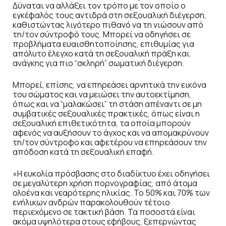
Δύναται να αλλάξει τον τρόπο με τον οποίο ο
εγκέφαλός τους αντιδρά στη σεξουαλική διέγερση,
καθιστώντας λιγότερο πιθανό να τη νιώσουν από
τη/τον σύντροφό τους. Μπορεί να οδηγήσει σε
προβλήματα ευαισθητοποίησης, επιθυμίας για
απόλυτο έλεγχο κατά τη σεξουαλική πράξη και
ανάγκης για πιο “σκληρή” σωματική διέγερση.
Μπορεί, επίσης, να επηρεάσει αρνητικά την εικόνα
του σώματος και να μειώσει την αυτοεκτίμηση,
όπως και να “μαλακώσει” τη στάση απέναντι σε μη
συμβατικές σεξουαλικές πρακτικές, όπως είναι η
σεξουαλική επιθετικότητα, τα οποία μπορούν
αφενός να αυξήσουν το άγχος και να απομακρύνουν
τη/τον σύντροφο και αφετέρου να επηρεάσουν την
απόδοση κατά τη σεξουαλική επαφή.
«Η ευκολία πρόσβασης στο διαδίκτυο έχει οδηγήσει
σε μεγαλύτερη χρήση πορνογραφίας, από άτομα
ολοένα και νεαρότερης ηλικίας. Το 50% και 70% των
ενήλικων ανδρών παρακολουθούν τέτοιο
περιεχόμενο σε τακτική βάση. Τα ποσοστά είναι
ακόμα υψηλότερα στους εφήβους, ξεπερνώντας