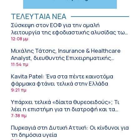
ΤΕΛΕΥΤΑΙΑ ΝΕΑ
Σύσκεψη στον ΕΟΦ για την ομαλή
λειτουργία της εφοδιαστικής αλυσίδας των
φαρμάκων στη διάρκεια του καλοκαιριού
12:08 μμ
Μιχάλης Τάτσης, Insurance & Healthcare
Analyst, διευθυντής Επιχειρηματικής
Ανάπτυξης Ομίλου HHG
11:54 πμ
Kavita Patel: Ένα στα πέντε καινοτόμα
φάρμακα φτάνει τελικά στην Ελλάδα
9:21 πμ
Υπάρχει τελικά «δίαιτα θυρεοειδούς»; Τι
λέει η επιστήμη για τη διατροφή και τα
συμπληρώματα
7:38 πμ
Πυρκαγιά στη Δυτική Αττική: Οι κίνδυνοι για
τη δημόσια υγεία