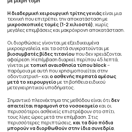
με μικρή τομή
Η διαδερμική χειρουργική τρίτης γενιάς
είναι μια
τεχνική που επιτρέπει την αποκατάσταση με
μικροσκοπικές τομές (1-2 χιλιοστά)
, χωρίς
μεγάλες επεμβάσεις και μακρόχρονη αποκατάσταση.
Οι διορθώσεις γίνονται με εξειδικευμένα
μικροεργαλεία, και τα οστά συγκρατούνται με
βιοσυμβατές βίδες τιτανίου
που δεν χρειάζονται
αφαίρεση. Η επέμβαση διαρκεί περίπου 45 λεπτά,
γίνεται με
τοπική αναισθησία τύπου block
–
παρόμοια με αυτή που χρησιμοποιείται στην
οδοντιατρική– και
ο ασθενής περπατά αμέσως
μετά το χειρουργείο
με τη βοήθεια ειδικού
μετεγχειρητικού υποδήματος.
Σημαντικό πλεονέκτημα της μεθόδου είναι ότι
δεν
απαιτείται παραμονή στο νοσοκομείο
και οι
περισσότεροι ασθενείς επιστρέφουν στο σπίτι
τους λίγες ώρες μετά την επέμβαση. Στις
περισσότερες περιπτώσεις,
και τα δύο πόδια
μπορούν να διορθωθούν στην ίδια συνεδρία
.