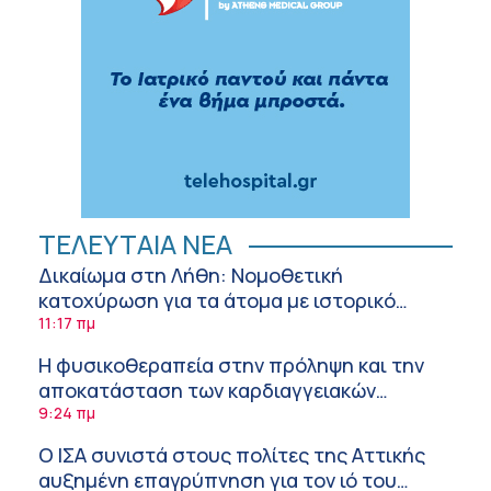
ΤΕΛΕΥΤΑΙΑ ΝΕΑ
Δικαίωμα στη Λήθη: Νομοθετική
κατοχύρωση για τα άτομα με ιστορικό
καρκίνου και στην Ελλάδα
11:17 πμ
Η φυσικοθεραπεία στην πρόληψη και την
αποκατάσταση των καρδιαγγειακών
νοσημάτων και του αγγειακού εγκεφαλικού
9:24 πμ
επεισοδίου
Ο ΙΣΑ συνιστά στους πολίτες της Αττικής
αυξημένη επαγρύπνηση για τον ιό του