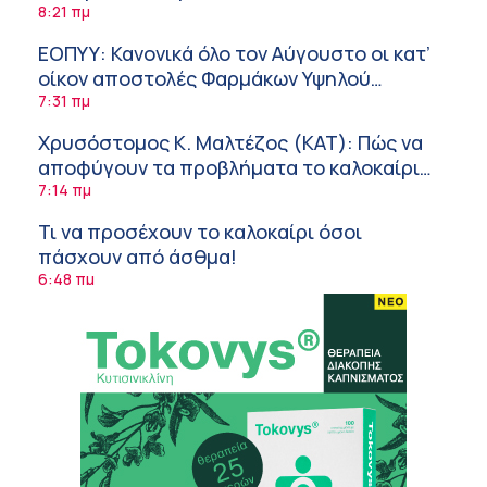
Δυτικού Νείλου
8:21 πμ
ΕΟΠΥΥ: Κανονικά όλο τον Αύγουστο οι κατ’
οίκον αποστολές Φαρμάκων Υψηλού
Κόστους
7:31 πμ
Χρυσόστομος Κ. Μαλτέζος (ΚΑΤ): Πώς να
αποφύγουν τα προβλήματα το καλοκαίρι
όσοι πάσχουν από αγγειακές παθήσεις
7:14 πμ
Τι να προσέχουν το καλοκαίρι όσοι
πάσχουν από άσθμα!
6:48 πμ
Φρούτα, σακχαρώδης διαβήτης και
καλοκαίρι
6:23 πμ
Οι δουλειές στο εξοχικό μπορούν να
τραυματίσουν τη σπονδυλική σας στήλη!
6:08 πμ