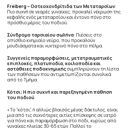
Freiberg – Οστεοχονδρίτιδα των Μεταταρσίων
:
Πιο συχνή σε νεαρές γυναίκες, προκαλεί νέκρωση της
κεφαλής ενός μεταταρσίου και έντονο πόνο στο
πρόσθιο μέρος του ποδιού.
Σύνδρομο ταρσιαίου σωλήνα
: Πιέσεις στο
οπίσθιο κνημιαίο νεύρο, που προκαλούν
μουδιάσματα και νυχτερινό πόνο στο πέλμα.
Συγγενείς παραμορφώσεις, μετατραυματικές
επιπλοκές, πλατυποδία, κοιλοποδία και
αστάθειες ποδοκνημικής
συμπληρώνουν τη λίστα
των παθήσεων που αντιμετωπίζονται συνολικά
από το Τμήμα.
Κότσι: Η πιο συχνή και παρεξηγημένη πάθηση
του ποδιού
«Το “κότσι”, ή αλλιώς βλαισός μέγας δάκτυλος, είναι
μια από τις συχνότερες αιτίες επίσκεψης σε ιατρό
για πόνο και παραμόρφωση στο πόδι, κυρίως από
γυναίκες ηλικίας 30-65 ετών. Πολλοί το