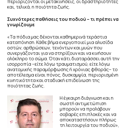
περιορίζονται οι μετακινήσεις, οι δραστηριότητες
και, τελικά, η ποιότητα ζωής.
Συχνότερες παθήσεις του ποδιού – τι πρέπει να
γνωρίζουμε
«Τα πόδια μας δέχονται καθημερινά τεράστια
καταπόνηση. Κάθε βήμα ενεργοποιεί μια αλυσίδα
οστών, αρθρώσεων, τενόντων και μυών που
συνεργάζονται για να στηρίξουν και να κινήσουν
ολόκληρο το σώμα. Όταν κάτι διαταράσσει αυτή την
ισορροπία –είτε λόγω τραυματισμού, είτε λόγω
ανατομικής παραμόρφωσης ή χρόνιας φθοράς– το
αποτέλεσμα είναι πόνος, δυσκαμψία, περιορισμένη
κινητικότητα και σταδιακή επιδείνωση της
ποιότητας ζωής.
Η έγκαιρη διάγνωση και η
σωστή αντιμετώπιση
μπορούν να προλάβουν
σοβαρές επιπλοκές και να
αποκαταστήσουν πλήρως
τη λειτουργία του ποδιού»,