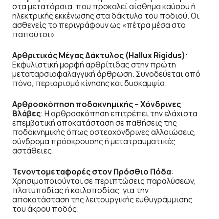
στα μετατάρσια, που προκαλεί αίσθημα καύσου ή
ηλεκτρικής εκκένωσης στα δάκτυλα του ποδιού. Οι
ασθενείς το περιγράφουν ως «πέτρα μέσα στο
παπούτσι».
Αρθριτικός Μέγας Δάκτυλος (Hallux Rigidus)
:
Εκφυλιστική μορφή αρθρίτιδας στην πρώτη
μεταταρσιοφαλαγγική άρθρωση. Συνοδεύεται από
πόνο, περιορισμό κίνησης και δυσκαμψία.
Αρθροσκόπηση ποδοκνημικής – Χόνδρινες
Βλάβες
: Η αρθροσκόπηση επιτρέπει την ελάχιστα
επεμβατική αποκατάσταση σε παθήσεις της
ποδοκνημικής όπως οστεοχόνδρινες αλλοιώσεις,
σύνδρομα πρόσκρουσης ή μετατραυματικές
αστάθειες.
Τενοντομεταφορές στον Πρόσθιο Πόδα
:
Χρησιμοποιούνται σε περιπτώσεις παραλύσεων,
πλατυποδίας ή κοιλοποδίας, για την
αποκατάσταση της λειτουργικής ευθυγράμμισης
του άκρου ποδός.