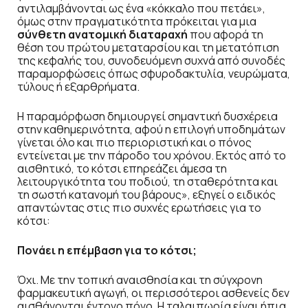
αντιλαμβάνονται ως ένα «κόκκαλο που πετάει»,
όμως στην πραγματικότητα πρόκειται για μια
σύνθετη ανατομική διαταραχή
που αφορά τη
θέση του πρώτου μεταταρσίου και τη μετατόπιση
της κεφαλής του, συνοδευόμενη συχνά από συνοδές
παραμορφώσεις όπως σφυροδακτυλία, νευρώματα,
τύλους ή εξαρθρήματα.
Η παραμόρφωση δημιουργεί σημαντική δυσχέρεια
στην καθημερινότητα, αφού η επιλογή υποδημάτων
γίνεται όλο και πιο περιοριστική και ο πόνος
εντείνεται με την πάροδο του χρόνου. Εκτός από το
αισθητικό, το κότσι επηρεάζει άμεσα τη
λειτουργικότητα του ποδιού, τη σταθερότητα και
τη σωστή κατανομή του βάρους», εξηγεί ο ειδικός
απαντώντας στις πιο συχνές ερωτήσεις για το
κότσι:
Πονάει η επέμβαση για το κότσι;
Όχι. Με την τοπική αναισθησία και τη σύγχρονη
φαρμακευτική αγωγή, οι περισσότεροι ασθενείς δεν
αισθάνονται έντονο πόνο. Η ταλαιπωρία είναι ήπια