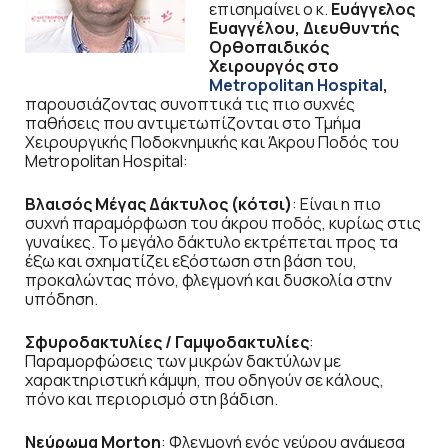
επισημαίνει ο κ.
Ευάγγελος
Ευαγγέλου, Διευθυντής
Ορθοπαιδικός
Χειρουργός στο
Metropolitan Hospital
,
παρουσιάζοντας συνοπτικά τις πιο συχνές
παθήσεις που αντιμετωπίζονται στο Τμήμα
Χειρουργικής Ποδοκνημικής και Άκρου Ποδός του
Metropolitan Hospital:
Βλαισός Μέγας Δάκτυλος (κότσι)
: Είναι η πιο
συχνή παραμόρφωση του άκρου ποδός, κυρίως στις
γυναίκες. Το μεγάλο δάκτυλο εκτρέπεται προς τα
έξω και σχηματίζει εξόστωση στη βάση του,
προκαλώντας πόνο, φλεγμονή και δυσκολία στην
υπόδηση.
Σφυροδακτυλίες / Γαμψοδακτυλίες
:
Παραμορφώσεις των μικρών δακτύλων με
χαρακτηριστική κάμψη, που οδηγούν σε κάλους,
πόνο και περιορισμό στη βάδιση.
Νεύρωμα Morton
: Φλεγμονή ενός νεύρου ανάμεσα