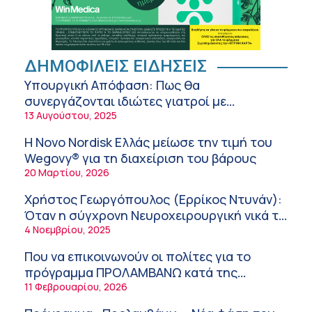
Ελληνική Ομοσπονδία Θαλασσαιμίας:
Κρίσιμες ελλείψεις αίματος – Έκκληση για
εθελοντική αιμοδοσία
5:58 πμ
Στυλιανή Κασούλη – Σκούμα (ΥΓΕΙΑ): Ξηρό
ΔΗΜΟΦΙΛΕΙΣ ΕΙΔΗΣΕΙΣ
και αφυδατωμένο δέρμα – Αίτια και
Υπουργική Απόφαση: Πως θα
αντιμετώπιση
10:14 πμ
συνεργάζονται ιδιώτες γιατροί με
νοσοκομεία του δημοσίου συστήματος
13 Αυγούστου, 2025
Διευθέτηση των αποζημιώσεων των
υγείας
Στρατιωτικών Ιατρών μετά από αίτημα του
Η Novo Nordisk Ελλάς μείωσε την τιμή του
ΙΣΑ
9:52 πμ
Wegovy® για τη διαχείριση του βάρους
20 Μαρτίου, 2026
Ευάγγελος Λιάτσικος – Πανεπιστημιακό
Νοσοκομείο Πατρών
Χρήστος Γεωργόπουλος (Ερρίκος Ντυνάν):
9:03 πμ
Όταν η σύγχρονη Νευροχειρουργική νικά το
φόβο!
4 Νοεμβρίου, 2025
Χρήστος Γεωργόπουλος – «ΕΡΡΙΚΟΣ
ΝΤΥΝΑΝ»/ΚΕΝΤΡΟ ΑΝΑΠΛΑΣΗ
Που να επικοινωνούν οι πολίτες για το
8:58 πμ
πρόγραμμα ΠΡΟΛΑΜΒΑΝΩ κατά της
παχυσαρκίας
11 Φεβρουαρίου, 2026
Tanmaxxing: To trend που στέλνει τη Gen Z
στον ήλιο χωρίς αντηλιακό