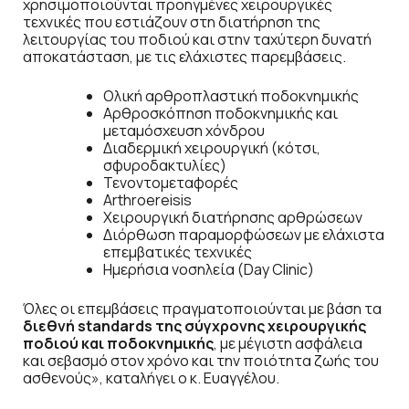
χρησιμοποιούνται προηγμένες χειρουργικές
τεχνικές που εστιάζουν στη διατήρηση της
λειτουργίας του ποδιού και στην ταχύτερη δυνατή
αποκατάσταση, με τις ελάχιστες παρεμβάσεις.
Ολική αρθροπλαστική ποδοκνημικής
Αρθροσκόπηση ποδοκνημικής και
μεταμόσχευση χόνδρου
Διαδερμική χειρουργική (κότσι,
σφυροδακτυλίες)
Τενοντομεταφορές
Arthroereisis
Χειρουργική διατήρησης αρθρώσεων
Διόρθωση παραμορφώσεων με ελάχιστα
επεμβατικές τεχνικές
Ημερήσια νοσηλεία (Day Clinic)
Όλες οι επεμβάσεις πραγματοποιούνται με βάση τα
διεθνή standards της σύγχρονης χειρουργικής
ποδιού και ποδοκνημικής
, με μέγιστη ασφάλεια
και σεβασμό στον χρόνο και την ποιότητα ζωής του
ασθενούς», καταλήγει ο κ. Ευαγγέλου.