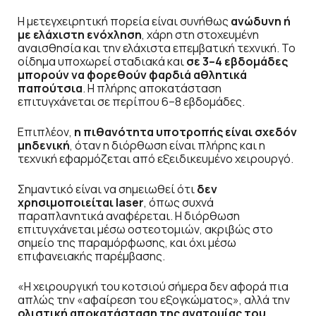
Η μετεγχειρητική πορεία είναι συνήθως
ανώδυνη ή
με ελάχιστη ενόχληση
, χάρη στη στοχευμένη
αναισθησία και την ελάχιστα επεμβατική τεχνική. Το
οίδημα υποχωρεί σταδιακά και
σε 3–4 εβδομάδες
μπορούν να φορεθούν φαρδιά αθλητικά
παπούτσια
. Η πλήρης αποκατάσταση
επιτυγχάνεται σε περίπου 6–8 εβδομάδες.
Επιπλέον,
η πιθανότητα υποτροπής είναι σχεδόν
μηδενική
, όταν η διόρθωση είναι πλήρης και η
τεχνική εφαρμόζεται από εξειδικευμένο χειρουργό.
Σημαντικό είναι να σημειωθεί ότι
δεν
χρησιμοποιείται laser
, όπως συχνά
παραπλανητικά αναφέρεται. Η διόρθωση
επιτυγχάνεται μέσω οστεοτομιών, ακριβώς στο
σημείο της παραμόρφωσης, και όχι μέσω
επιφανειακής παρέμβασης.
«Η χειρουργική του κοτσιού σήμερα δεν αφορά πια
απλώς την «αφαίρεση του εξογκώματος», αλλά την
ολιστική αποκατάσταση της ανατομίας του