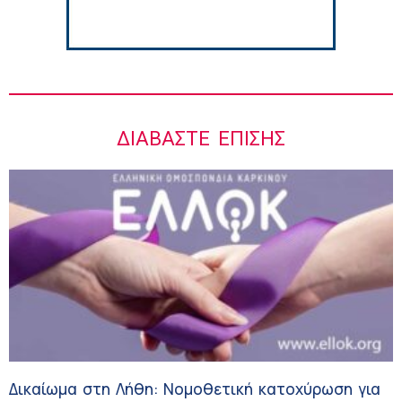
εξελίξεων για την Τεχνητή Νοημοσύνη και
την Ογκολογία
6:28 πμ
ΔΙΑΒΆΣΤΕ ΕΠΊΣΗΣ
Δικαίωμα στη Λήθη: Νομοθετική κατοχύρωση για