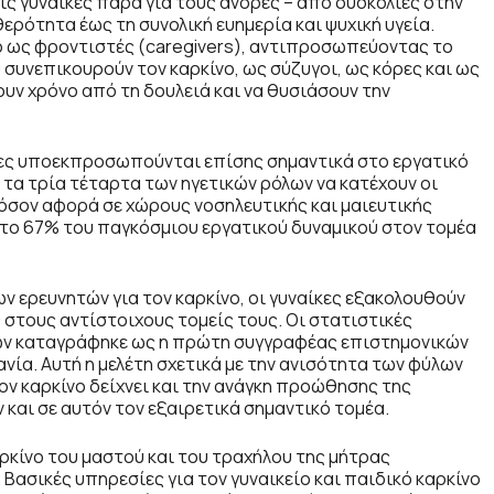
ις γυναίκες παρά για τους άνδρες – από δυσκολίες στην
θερότητα έως τη συνολική ευημερία και ψυχική υγεία.
ο ως φροντιστές (caregivers), αντιπροσωπεύοντας το
υνεπικουρούν τον καρκίνο, ως σύζυγοι, ως κόρες και ως
υν χρόνο από τη δουλειά και να θυσιάσουν την
ίκες υποεκπροσωπούνται επίσης σημαντικά στο εργατικό
τα τρία τέταρτα των ηγετικών ρόλων να κατέχουν οι
 όσον αφορά σε χώρους νοσηλευτικής και μαιευτικής
 το 67% του παγκόσμιου εργατικού δυναμικού στον τομέα
ν ερευνητών για τον καρκίνο, οι γυναίκες εξακολουθούν
 στους αντίστοιχους τομείς τους. Οι στατιστικές
αικών καταγράφηκε ως η πρώτη συγγραφέας επιστημονικών
νία. Αυτή η μελέτη σχετικά με την ανισότητα των φύλων
ον καρκίνο δείχνει και την ανάγκη προώθησης της
και σε αυτόν τον εξαιρετικά σημαντικό τομέα.
κίνο του μαστού και του τραχήλου της μήτρας
Bασικές υπηρεσίες για τον γυναικείο και παιδικό καρκίνο