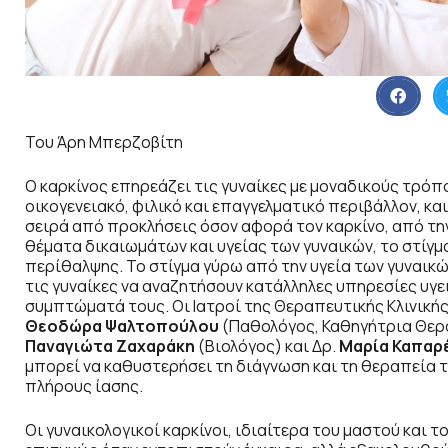
Του Άρη Μπερζοβίτη
Ο καρκίνος επηρεάζει τις γυναίκες με μοναδικούς τρόπο
οικογενειακό, φιλικό και επαγγελματικό περιβάλλον, και
σειρά από προκλήσεις όσον αφορά τον καρκίνο, από την
θέματα δικαιωμάτων και υγείας των γυναικών, το στίγμ
περίθαλψης. Το στίγμα γύρω από την υγεία των γυναικών
τις γυναίκες να αναζητήσουν κατάλληλες υπηρεσίες υγ
συμπτώματά τους. Οι Ιατροί της Θεραπευτικής Κλινικής
Θεοδώρα Ψαλτοπούλου
(Παθολόγος, Καθηγήτρια Θερα
Παναγιώτα Ζαχαράκη
(Βιολόγος) και Δρ.
Μαρία Καπαρ
μπορεί να καθυστερήσει τη διάγνωση και τη θεραπεία 
πλήρους ίασης.
Oι γυναικολογικοί καρκίνοι, ιδιαίτερα του μαστού και