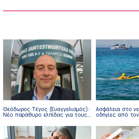
Θεόδωρος Τέγος (Ευαγγελισμός):
Ασφάλεια στο νε
Νέο παράθυρο ελπίδας για τους
οδηγίες από τον
ογκολογικούς ασθενείς μέσω
Ερυθρό Σταυρό
κλινικών δοκιμών