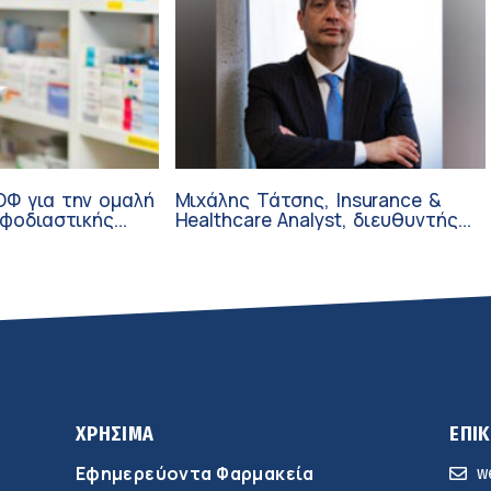
ΟΦ για την ομαλή
Μιχάλης Τάτσης, Insurance &
εφοδιαστικής
Healthcare Analyst, διευθυντής
αρμάκων στη
Επιχειρηματικής Ανάπτυξης
λοκαιριού
Ομίλου HHG
ΧΡΗΣΙΜΑ
ΕΠΙ
Εφημερεύοντα Φαρμακεία
w