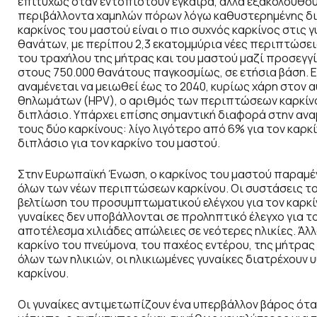
επιτυχώς όταν εντοπιστούν έγκαιρα, αλλά εξακολουθο
περιβάλλοντα χαμηλών πόρων λόγω καθυστερημένης δι
καρκίνος του μαστού είναι ο πιο συχνός καρκίνος στις
θανάτων, με περίπου 2,3 εκατομμύρια νέες περιπτώσει
του τραχήλου της μήτρας και του μαστού μαζί προσεγγ
στους 750.000 θανάτους παγκοσμίως, σε ετήσια βάση. 
αναμένεται να μειωθεί έως το 2040, κυρίως χάρη στον
θηλωμάτων (HPV), ο αριθμός των περιπτώσεων καρκίνο
διπλάσιο. Υπάρχει επίσης σημαντική διαφορά στην ανα
τους δύο καρκίνους: λίγο λιγότερο από 6% για τον καρκ
διπλάσιο για τον καρκίνο του μαστού.
Στην Ευρωπαϊκή Ένωση, ο καρκίνος του μαστού παραμέν
όλων των νέων περιπτώσεων καρκίνου. Οι συστάσεις το
βελτίωση του προσυμπτωματικού ελέγχου για τον καρκίν
γυναίκες δεν υποβάλλονται σε προληπτικό έλεγχο για το
αποτέλεσμα χιλιάδες απώλειες σε νεότερες ηλικίες. Άλλ
καρκίνο του πνεύμονα, του παχέος εντέρου, της μήτρας
όλων των ηλικιών, οι ηλικιωμένες γυναίκες διατρέχουν
καρκίνου.
Οι γυναίκες αντιμετωπίζουν ένα υπερβάλλον βάρος όταν