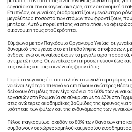
μέτωπο, ο αντίκτυπος είναι συνήθως μεγαλύτερος για τ
εργασία και την οικογενειακή ζωή, στην οικονομική στα
Επιπλέον, οι γυναίκες διαδραματίζουν μεγαλύτερο ρόλ
μεγαλύτερο ποσοστό των ατόμων που φροντίζουν, που σ
μητέρες. Αυτό μπορεί επίσης να απαιτήσει να αφιερώσο
οικονομική τους σταθερότητα.
Σύμφωνα με τον Παγκόσμιο Οργανισμό Υγείας, οι γυνα
δυναμικό της υγείας στο επίπεδο λήψης αποφάσεων, με 
άνδρες, ενώ οι γυναίκες έχουν τα μεγαλύτερα ποσοστά,
αντιμετώπισης. Οι γυναίκες αντιπροσωπεύουν έως και
της υγείας και της κοινωνικής φροντίδας.
Παρά το γεγονός ότι αποτελούν το μεγαλύτερο μέρος τω
να είναι λιγότερο πιθανό να επιτύχουν ανώτερες θέσεις
δείχνουν ότι μόλις πριν λίγα χρόνια, το 60% των γυν
εργασιών στη Ρουμανία σε σύγκριση με το 43% στη Γερμα
στις ανώτερες ακαδημαϊκές βαθμίδες της έρευνας για τ
ισότητας των φύλων και της ενδυνάμωσης των γυναικών 
Τέλος παγκοσμίως, σχεδόν το 80% των θανάτων από καρ
συμβαίνουν σε χώρες χαμηλού και μεσαίου εισοδήματος. 