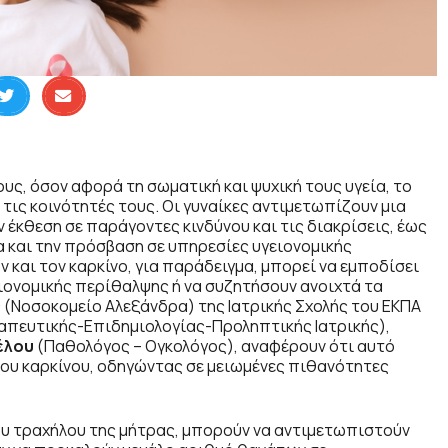
υς, όσον αφορά τη σωματική και ψυχική τους υγεία, το
 τις κοινότητές τους. Οι γυναίκες αντιμετωπίζουν μια
 έκθεση σε παράγοντες κινδύνου και τις διακρίσεις, έως
α και την πρόσβαση σε υπηρεσίες υγειονομικής
 και τον καρκίνο, για παράδειγμα, μπορεί να εμποδίσει
ειονομικής περίθαλψης ή να συζητήσουν ανοιχτά τα
 (Νοσοκομείο Αλεξάνδρα) της Ιατρικής Σχολής του ΕΚΠΑ
πευτικής-Επιδημιολογίας-Προληπτικής Ιατρικής),
έλου
(Παθολόγος – Ογκολόγος), αναφέρουν ότι αυτό
του καρκίνου, οδηγώντας σε μειωμένες πιθανότητες
 του τραχήλου της μήτρας, μπορούν να αντιμετωπιστούν