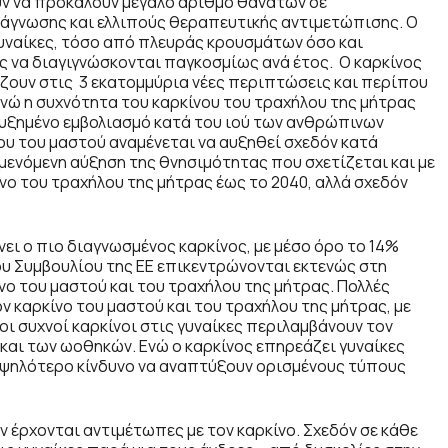
ύν να προκαλούν μεγάλο αριθμό θανάτων σε
άγνωσης και ελλιπούς θεραπευτικής αντιμετώπισης. Ο
 γυναίκες, τόσο από πλευράς κρουσμάτων όσο και
ς να διαγιγνώσκονται παγκοσμίως ανά έτος. Ο καρκίνος
ίζουν στις 3 εκατομμύρια νέες περιπτώσεις και περίπου
Ενώ η συχνότητα του καρκίνου του τραχήλου της μήτρας
 αυξημένο εμβολιασμό κατά του ιού των ανθρώπινων
υ του μαστού αναμένεται να αυξηθεί σχεδόν κατά
μενόμενη αύξηση της θνησιμότητας που σχετίζεται και με
ίνο του τραχήλου της μήτρας έως το 2040, αλλά σχεδόν
ει ο πιο διαγνωσμένος καρκίνος, με μέσο όρο το 14%
υ Συμβουλίου της ΕΕ επικεντρώνονται εκτενώς στη
ο του μαστού και του τραχήλου της μήτρας. Πολλές
ν καρκίνο του μαστού και του τραχήλου της μήτρας, με
οι συχνοί καρκίνοι στις γυναίκες περιλαμβάνουν τον
 και των ωοθηκών. Ενώ ο καρκίνος επηρεάζει γυναίκες
 υψηλότερο κίνδυνο να αναπτύξουν ορισμένους τύπους
 έρχονται αντιμέτωπες με τον καρκίνο. Σχεδόν σε κάθε