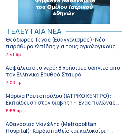
ΤΕΛΕΥΤΑΙΑ ΝΕΑ
Θεόδωρος Τέγος (Ευαγγελισμός): Νέο
παράθυρο ελπίδας για τους ογκολογικούς
ασθενείς μέσω κλινικών δοκιμών
7:41 πμ
Ασφάλεια στο νερό: 8 χρήσιμες οδηγίες από
τον Ελληνικό Ερυθρό Σταυρό
7:03 πμ
Μαρίνα Ραυτοπούλου (ΙΑΤΡΙΚΟ ΚΕΝΤΡΟ):
Εκπαίδευση στον διαβήτη – Ένας πυλώνας
της σύγχρονης φροντίδας
6:56 πμ
Αθανάσιος Μανώλης (Metropolitan
Hospital): Καρδιοπαθείς και καλοκαίρι –