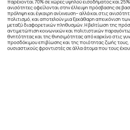
παρέχονται 70% σε χώρες υψηλού εισοδήματος και 25% 
ανισότητες οφείλονται στην έλλειψη πρόσβασης σε βασ
πρόληψη και έγκαιρη ανίχνευση– αλλά και στις ανισότη
πολιτισμό, και αποτελούν μια ξεκάθαρη απεικόνιση τω
μεταξύ διαφορετικών πληθυσμών. Η βελτίωση της πρόσ
αντιμετώπιση κοινωνικών και πολιτιστικών παραγόντων
θνητότητας και της θνησιμότητας από καρκίνο στις γυνα
προσδόκιμου επιβίωσης και της ποιότητας ζωής τους, α
ουσιαστικούς φροντιστές σε άλλα άτομα που τους έχου