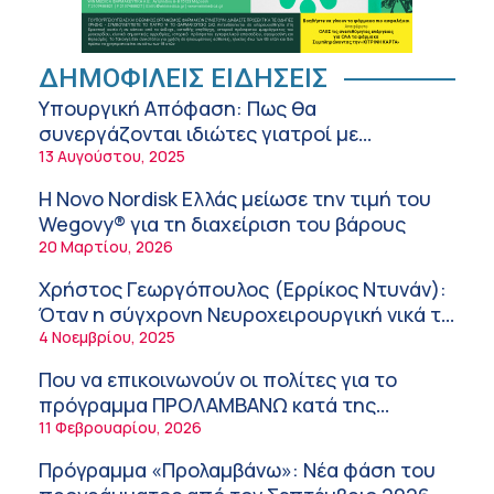
Hospital): Καρδιοπαθείς και καλοκαίρι –
Διακοπές με ασφάλεια
6:20 πμ
Ειρήνη Ζίγκιρη (Ερρίκος Ντυνάν): H θερμική
ΔΗΜΟΦΙΛΕΙΣ ΕΙΔΗΣΕΙΣ
καταπόνηση στους ηλικιωμένους
Υπουργική Απόφαση: Πως θα
εργαζόμενους
6:11 πμ
συνεργάζονται ιδιώτες γιατροί με
νοσοκομεία του δημοσίου συστήματος
13 Αυγούστου, 2025
Σύσκεψη στον ΕΟΦ για την ομαλή
υγείας
λειτουργία της εφοδιαστικής αλυσίδας των
Η Novo Nordisk Ελλάς μείωσε την τιμή του
φαρμάκων στη διάρκεια του καλοκαιριού
12:08 μμ
Wegovy® για τη διαχείριση του βάρους
20 Μαρτίου, 2026
Μιχάλης Τάτσης, Insurance & Healthcare
Analyst, διευθυντής Επιχειρηματικής
Χρήστος Γεωργόπουλος (Ερρίκος Ντυνάν):
Ανάπτυξης Ομίλου HHG
11:54 πμ
Όταν η σύγχρονη Νευροχειρουργική νικά το
φόβο!
4 Νοεμβρίου, 2025
Kavita Patel: Ένα στα πέντε καινοτόμα
φάρμακα φτάνει τελικά στην Ελλάδα
Που να επικοινωνούν οι πολίτες για το
9:21 πμ
πρόγραμμα ΠΡΟΛΑΜΒΑΝΩ κατά της
παχυσαρκίας
11 Φεβρουαρίου, 2026
Υπάρχει τελικά «δίαιτα θυρεοειδούς»; Τι
λέει η επιστήμη για τη διατροφή και τα
Πρόγραμμα «Προλαμβάνω»: Νέα φάση του
συμπληρώματα
7:38 πμ