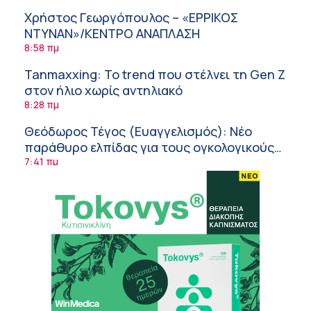
Χρήστος Γεωργόπουλος – «ΕΡΡΙΚΟΣ
ΝΤΥΝΑΝ»/ΚΕΝΤΡΟ ΑΝΑΠΛΑΣΗ
8:58 πμ
Tanmaxxing: To trend που στέλνει τη Gen Z
στον ήλιο χωρίς αντηλιακό
8:28 πμ
Θεόδωρος Τέγος (Ευαγγελισμός): Νέο
παράθυρο ελπίδας για τους ογκολογικούς
ασθενείς μέσω κλινικών δοκιμών
7:41 πμ
Ασφάλεια στο νερό: 8 χρήσιμες οδηγίες
από τον Ελληνικό Ερυθρό Σταυρό
7:03 πμ
Μαρίνα Ραυτοπούλου (ΙΑΤΡΙΚΟ ΚΕΝΤΡΟ):
Εκπαίδευση στον διαβήτη – Ένας πυλώνας
της σύγχρονης φροντίδας
6:56 πμ
Αθανάσιος Μανώλης (Metropolitan