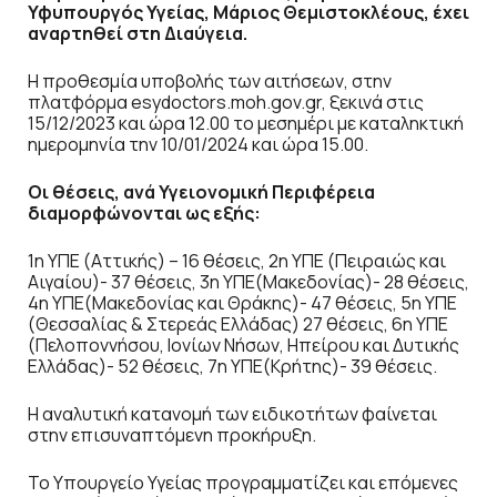
Υφυπουργός Υγείας, Μάριος Θεμιστοκλέους, έχει
αναρτηθεί στη Διαύγεια.
Η προθεσμία υποβολής των αιτήσεων, στην
πλατφόρμα esydoctors.moh.gov.gr, ξεκινά στις
15/12/2023 και ώρα 12.00 το μεσημέρι με καταληκτική
ημερομηνία την 10/01/2024 και ώρα 15.00.
Οι θέσεις, ανά Υγειονομική Περιφέρεια
διαμορφώνονται ως εξής:
1η ΥΠΕ (Αττικής) – 16 θέσεις, 2η ΥΠΕ (Πειραιώς και
Αιγαίου)- 37 θέσεις, 3η ΥΠΕ(Μακεδονίας)- 28 θέσεις,
4η ΥΠΕ(Μακεδονίας και Θράκης)- 47 θέσεις, 5η ΥΠΕ
(Θεσσαλίας & Στερεάς Ελλάδας) 27 θέσεις, 6η ΥΠΕ
(Πελοποννήσου, Ιονίων Νήσων, Ηπείρου και Δυτικής
Ελλάδας)- 52 θέσεις, 7η ΥΠΕ(Κρήτης)- 39 θέσεις.
Η αναλυτική κατανομή των ειδικοτήτων φαίνεται
στην επισυναπτόμενη προκήρυξη.
Το Υπουργείο Υγείας προγραμματίζει και επόμενες