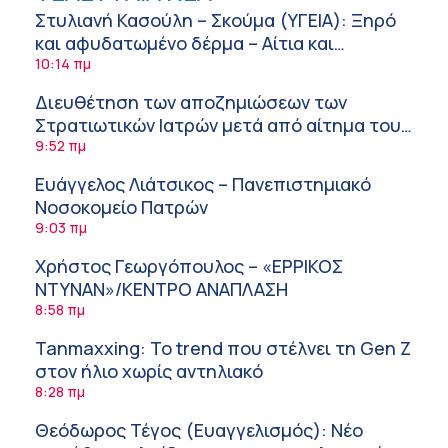
Στυλιανή Κασούλη – Σκούμα (ΥΓΕΙΑ): Ξηρό
και αφυδατωμένο δέρμα – Αίτια και
αντιμετώπιση
10:14 πμ
Διευθέτηση των αποζημιώσεων των
Στρατιωτικών Ιατρών μετά από αίτημα του
ΙΣΑ
9:52 πμ
Ευάγγελος Λιάτσικος – Πανεπιστημιακό
Νοσοκομείο Πατρών
9:03 πμ
Χρήστος Γεωργόπουλος – «ΕΡΡΙΚΟΣ
ΝΤΥΝΑΝ»/ΚΕΝΤΡΟ ΑΝΑΠΛΑΣΗ
8:58 πμ
Tanmaxxing: To trend που στέλνει τη Gen Z
στον ήλιο χωρίς αντηλιακό
8:28 πμ
Θεόδωρος Τέγος (Ευαγγελισμός): Νέο