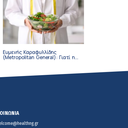
Ευμενής Καραφυλλίδης
(Metropolitan General): Γιατί η
διατροφή πρέπει να
καθοδηγείται από κλινικό
διαιτολόγο;
ΚΟΙΝΩΝΙΑ
elcome@healthng.gr