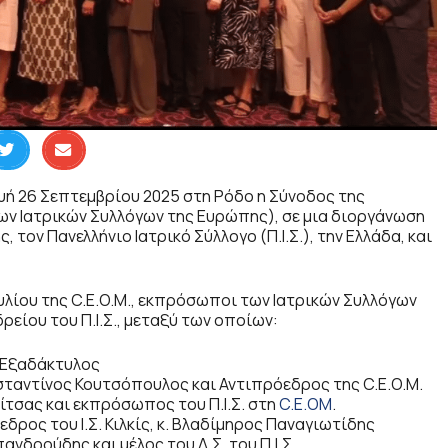
υή 26 Σεπτεμβρίου 2025 στη Ρόδο η Σύνοδος της
ων Ιατρικών Συλλόγων της Ευρώπης), σε μια διοργάνωση
 τον Πανελλήνιο Ιατρικό Σύλλογο (Π.Ι.Σ.), την Ελλάδα, και
υλίου της C.E.O.M., εκπρόσωποι των Ιατρικών Συλλόγων
είου του Π.Ι.Σ., μεταξύ των οποίων:
ς Εξαδάκτυλος
ωνσταντίνος Κουτσόπουλος και Αντιπρόεδρος της C.E.O.M.
Νίτσας και εκπρόσωπος του Π.Ι.Σ. στη
C.E.OM
.
όεδρος του Ι.Σ. Κιλκίς, κ. Βλαδίμηρος Παναγιωτίδης
ανδρούδης και μέλος του Δ.Σ. του Π.Ι.Σ.