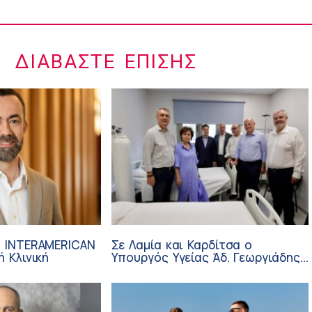
ΔΙΑΒΆΣΤΕ ΕΠΊΣΗΣ
– INTERAMERICAN
Σε Λαμία και Καρδίτσα ο
ή Κλινική
Υπουργός Υγείας Άδ. Γεωργιάδης
για την παραλαβή 7
ασθενοφόρων του ΕΚΑΒ και τα
εγκαίνια του ΚΥ Σοφάδων