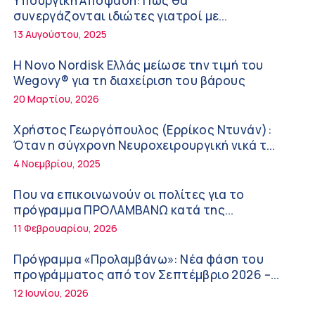
Υπουργική Απόφαση: Πως θα
στην υγεία του παιδιού
συνεργάζονται ιδιώτες γιατροί με
νοσοκομεία του δημοσίου συστήματος
5:37 πμ
13 Αυγούστου, 2025
υγείας
Νικόλαος Παρασκευάς (ΥΓΕΙΑ): Τα
Η Novo Nordisk Ελλάς μείωσε την τιμή του
ψηλοτάκουνα παπούτσια εχθρός ή φίλος
Wegovy® για τη διαχείριση του βάρους
των γυναικών;
10:42 πμ
20 Μαρτίου, 2026
Θεόδωρος Ροκκάς (Ερρίκος Ντυνάν): Η
Χρήστος Γεωργόπουλος (Ερρίκος Ντυνάν):
σημασία των προβιοτικών στη θεραπεία
Όταν η σύγχρονη Νευροχειρουργική νικά το
του συνδρόμου του ευερέθιστου εντέρου
φόβο!
10:21 πμ
4 Νοεμβρίου, 2025
Κωνσταντίνος Μηλεούνης (Metropolitan
Που να επικοινωνούν οι πολίτες για το
Hospital): Καλοκαίρι με ασφάλεια – Πρόληψη,
πρόγραμμα ΠΡΟΛΑΜΒΑΝΩ κατά της
προστασία και κίνδυνοι
παχυσαρκίας
10:11 πμ
11 Φεβρουαρίου, 2026
Νέα δράση 850.000 ευρώ για τη Δημόσια
Πρόγραμμα «Προλαμβάνω»: Νέα φάση του
Υγεία στην Κρήτη – Έμφαση στις
προγράμματος από τον Σεπτέμβριο 2026 –
απομακρυσμένες, ορεινές και δυσπρόσιτες
Δωρεάν προληπτικές εξετάσεις έως το 2030
9:21 πμ
12 Ιουνίου, 2026
περιοχές