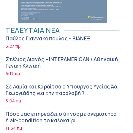
ΤΕΛΕΥΤΑΙΑ ΝΕΑ
Παύλος Γιαννακόπουλος – ΒΙΑΝΕΞ
5:27 πμ
Στέλιος Λιανός – INTERAMERICAN / Αθηναϊκή
Γενική Κλινική
5:17 πμ
Σε Λαμία και Καρδίτσα ο Υπουργός Υγείας Άδ.
Γεωργιάδης για την παραλαβή 7
ασθενοφόρων του ΕΚΑΒ και τα εγκαίνια του
5:04 πμ
ΚΥ Σοφάδων
Πόσο μας επηρεάζει ο ύπνος με ανεμιστήρα
ή air-condition το καλοκαίρι
11:34 πμ