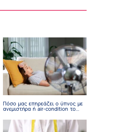
ΙΣΑ: Ζητεί διευκρινιστική εγκύκλιο για
αναβολή στράτευσης ιατρών που
βρίσκονται σε αναμονή για ειδικότητα
10:03 πμ
Πόσο μας επηρεάζει ο ύπνος με
ανεμιστήρα ή air-condition το
καλοκαίρι