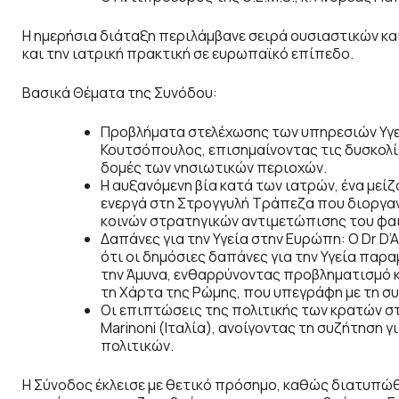
Η ημερήσια διάταξη περιλάμβανε σειρά ουσιαστικών κα
και την ιατρική πρακτική σε ευρωπαϊκό επίπεδο.
Βασικά Θέματα της Συνόδου:
Προβλήματα στελέχωσης των υπηρεσιών Υγεί
Κουτσόπουλος, επισημαίνοντας τις δυσκολί
δομές των νησιωτικών περιοχών.
Η αυξανόμενη βία κατά των ιατρών, ένα μείζ
ενεργά στη Στρογγυλή Τράπεζα που διοργα
κοινών στρατηγικών αντιμετώπισης του φα
Δαπάνες για την Υγεία στην Ευρώπη: Ο Dr D’
ότι οι δημόσιες δαπάνες για την Υγεία παρα
την Άμυνα, ενθαρρύνοντας προβληματισμό κ
τη Χάρτα της Ρώμης, που υπεγράφη με τη συ
Οι επιπτώσεις της πολιτικής των κρατών στ
Marinoni (Ιταλία), ανοίγοντας τη συζήτηση
πολιτικών.
Η Σύνοδος έκλεισε με θετικό πρόσημο, καθώς διατυπ