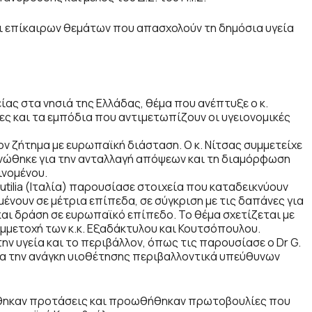
ι επίκαιρων θεμάτων που απασχολούν τη δημόσια υγεία
ας στα νησιά της Ελλάδας, θέμα που ανέπτυξε ο κ.
ες και τα εμπόδια που αντιμετωπίζουν οι υγειονομικές
ον ζήτημα με ευρωπαϊκή διάσταση. Ο κ. Νίτσας συμμετείχε
νώθηκε για την ανταλλαγή απόψεων και τη διαμόρφωση
ινομένου.
Autilia (Ιταλία) παρουσίασε στοιχεία που καταδεικνύουν
μένουν σε μέτρια επίπεδα, σε σύγκριση με τις δαπάνες για
αι δράση σε ευρωπαϊκό επίπεδο. Το θέμα σχετίζεται με
μμετοχή των κ.κ. Εξαδάκτυλου και Κουτσόπουλου.
ην υγεία και το περιβάλλον, όπως τις παρουσίασε ο Dr G.
 για την ανάγκη υιοθέτησης περιβαλλοντικά υπεύθυνων
ώθηκαν προτάσεις και προωθήθηκαν πρωτοβουλίες που