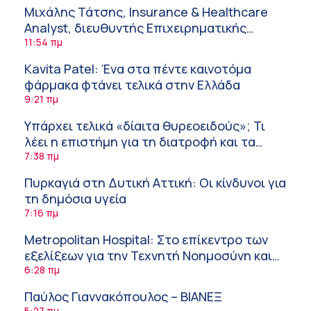
Μιχάλης Τάτσης, Insurance & Healthcare
Analyst, διευθυντής Επιχειρηματικής
Ανάπτυξης Ομίλου HHG
11:54 πμ
Kavita Patel: Ένα στα πέντε καινοτόμα
φάρμακα φτάνει τελικά στην Ελλάδα
9:21 πμ
Υπάρχει τελικά «δίαιτα θυρεοειδούς»; Τι
λέει η επιστήμη για τη διατροφή και τα
συμπληρώματα
7:38 πμ
Πυρκαγιά στη Δυτική Αττική: Οι κίνδυνοι για
τη δημόσια υγεία
7:16 πμ
Metropolitan Hospital: Στο επίκεντρο των
εξελίξεων για την Τεχνητή Νοημοσύνη και
την Ογκολογία
6:28 πμ
Παύλος Γιαννακόπουλος – ΒΙΑΝΕΞ
5:27 πμ