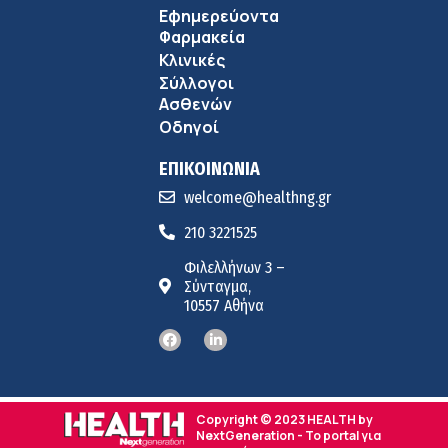
Εφημερεύοντα
Φαρμακεία
Κλινικές
Σύλλογοι
Ασθενών
Οδηγοί
ΕΠΙΚΟΙΝΩΝΙΑ
welcome@healthng.gr
210 3221525
Φιλελλήνων 3 –
Σύνταγμα,
10557 Αθήνα
Copyright © 2023 HEALTH by
NextGeneration - Το portal για