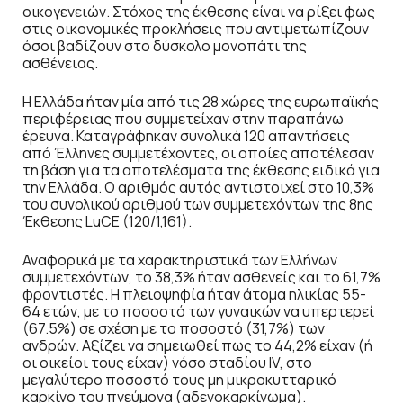
οικογενειών. Στόχος της έκθεσης είναι να ρίξει φως
στις οικονομικές προκλήσεις που αντιμετωπίζουν
όσοι βαδίζουν στο δύσκολο μονοπάτι της
ασθένειας.
Η Ελλάδα ήταν μία από τις 28 χώρες της ευρωπαϊκής
περιφέρειας που συμμετείχαν στην παραπάνω
έρευνα. Καταγράφηκαν συνολικά 120 απαντήσεις
από Έλληνες συμμετέχοντες, οι οποίες αποτέλεσαν
τη βάση για τα αποτελέσματα της έκθεσης ειδικά για
την Ελλάδα. Ο αριθμός αυτός αντιστοιχεί στο 10,3%
του συνολικού αριθμού των συμμετεχόντων της 8ης
Έκθεσης LuCE (120/1,161).
Αναφορικά με τα χαρακτηριστικά των Ελλήνων
συμμετεχόντων, το 38,3% ήταν ασθενείς και το 61,7%
φροντιστές. Η πλειοψηφία ήταν άτομα ηλικίας 55-
64 ετών, με το ποσοστό των γυναικών να υπερτερεί
(67.5%) σε σχέση με το ποσοστό (31,7%) των
ανδρών. Αξίζει να σημειωθεί πως το 44,2% είχαν (ή
οι οικείοι τους είχαν) νόσο σταδίου IV, στο
μεγαλύτερο ποσοστό τους μη μικροκυτταρικό
καρκίνο του πνεύμονα (αδενοκαρκίνωμα).