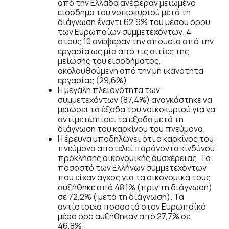
από την Ελλάδα ανέφεραν μειωμένο
εισόδημα του νοικοκυριού μετά τη
διάγνωση έναντι 62,9% του μέσου όρου
των Ευρωπαίων συμμετεχόντων. 4
στους 10 ανέφεραν την απουσία από την
εργασία ως μία από τις αιτίες της
μείωσης του εισοδήματος,
ακολουθούμενη από την μη ικανότητα
εργασίας (29,6%).
Η μεγάλη πλειονότητα των
συμμετεχόντων (87,4%) αναγκάστηκε να
μειώσει τα έξοδα του νοικοκυριού για να
αντιμετωπίσει τα έξοδα μετά τη
διάγνωση του καρκίνου του πνεύμονα.
Η έρευνα υποδηλώνει ότι ο καρκίνος του
πνεύμονα αποτελεί παράγοντα κινδύνου
πρόκλησης οικονομικής δυσχέρειας. Το
ποσοστό των Ελλήνων συμμετεχόντων
που είχαν άγχος για τα οικονομικά τους
αυξήθηκε από 48,1% (πριν τη διάγνωση)
σε 72,2% ( μετά τη διάγνωση). Τα
αντίστοιχα ποσοστά στον Ευρωπαϊκό
μέσο όρο αυξήθηκαν από 27,7% σε
46,8%.