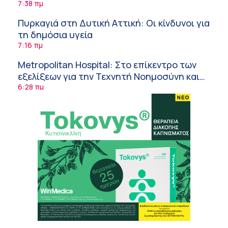
συμπληρώματα
7:38 πμ
Πυρκαγιά στη Δυτική Αττική: Οι κίνδυνοι για
τη δημόσια υγεία
7:16 πμ
Metropolitan Hospital: Στο επίκεντρο των
εξελίξεων για την Τεχνητή Νοημοσύνη και
την Ογκολογία
6:28 πμ
Παύλος Γιαννακόπουλος – ΒΙΑΝΕΞ
5:27 πμ
Στέλιος Λιανός – INTERAMERICAN / Αθηναϊκή
Γενική Κλινική
5:17 πμ
Σε Λαμία και Καρδίτσα ο Υπουργός Υγείας
Άδ. Γεωργιάδης για την παραλαβή 7
ασθενοφόρων του ΕΚΑΒ και τα εγκαίνια του
5:04 πμ
ΚΥ Σοφάδων
Πόσο μας επηρεάζει ο ύπνος με ανεμιστήρα