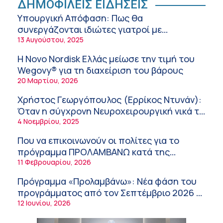
ή air-condition το καλοκαίρι
ΔΗΜΟΦΙΛΕΙΣ ΕΙΔΗΣΕΙΣ
11:34 πμ
Υπουργική Απόφαση: Πως θα
συνεργάζονται ιδιώτες γιατροί με
Randy Schekman, Νομπελίστας Ιατρικής:
νοσοκομεία του δημοσίου συστήματος
13 Αυγούστου, 2025
«Σε πέντε χρόνια μπορεί να έχουμε
υγείας
θεραπεία που αναστέλλει την εξέλιξη του
9:24 πμ
Η Novo Nordisk Ελλάς μείωσε την τιμή του
Πάρκινσον»
Wegovy® για τη διαχείριση του βάρους
Αντώνης Βουκλαρής – «ΕΡΡΙΚΟΣ ΝΤΥΝΑΝ»
20 Μαρτίου, 2026
9:18 πμ
Χρήστος Γεωργόπουλος (Ερρίκος Ντυνάν):
Πώς να προλάβετε και να αντιμετωπίσετε τη
Όταν η σύγχρονη Νευροχειρουργική νικά το
διάρροια των ταξιδιωτών
φόβο!
4 Νοεμβρίου, 2025
8:30 πμ
Που να επικοινωνούν οι πολίτες για το
Ευμενής Καραφυλλίδης (Metropolitan
πρόγραμμα ΠΡΟΛΑΜΒΑΝΩ κατά της
General): Γιατί η διατροφή πρέπει να
παχυσαρκίας
11 Φεβρουαρίου, 2026
καθοδηγείται από κλινικό διαιτολόγο;
7:37 πμ
Πρόγραμμα «Προλαμβάνω»: Νέα φάση του
Ιωάννης Μπολέτης – ΩΝΑΣΕΙΟ
προγράμματος από τον Σεπτέμβριο 2026 –
5:42 πμ
Δωρεάν προληπτικές εξετάσεις έως το
12 Ιουνίου, 2026
Μητρικός θηλασμός: Η πρώτη επένδυση
2030