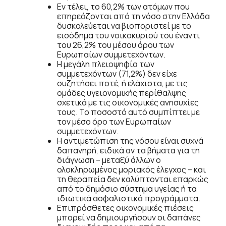
Εν τέλει, το 60,2% των ατόμων που
επηρεάζονται από τη νόσο στην Ελλάδα
δυσκολεύεται να βιοποριστεί με το
εισόδημα του νοικοκυριού του έναντι
του 26,2% του μέσου όρου των
Ευρωπαίων συμμετεχόντων.
Η μεγάλη πλειοψηφία των
συμμετεχόντων (71,2%) δεν είχε
συζητήσει ποτέ, ή ελάχιστα, με τις
ομάδες υγειονομικής περίθαλψης
σχετικά με τις οικονομικές ανησυχίες
τους. Το ποσοστό αυτό συμπίπτει με
τον μέσο όρο των Ευρωπαίων
συμμετεχόντων.
Η αντιμετώπιση της νόσου είναι συχνά
δαπανηρή, ειδικά αν τα βήματα για τη
διάγνωση – μεταξύ άλλων ο
ολοκληρωμένος μοριακός έλεγχος – και
τη θεραπεία δεν καλύπτονται επαρκώς
από το δημόσιο σύστημα υγείας ή τα
ιδιωτικά ασφαλιστικά προγράμματα.
Επιπρόσθετες οικονομικές πιέσεις
μπορεί να δημιουργήσουν οι δαπάνες