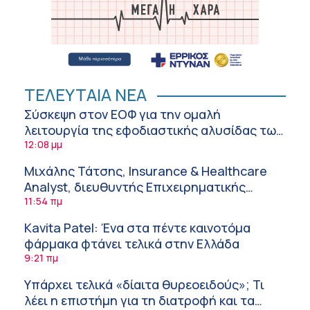
ΤΕΛΕΥΤΑΙΑ ΝΕΑ
Σύσκεψη στον ΕΟΦ για την ομαλή
λειτουργία της εφοδιαστικής αλυσίδας των
φαρμάκων στη διάρκεια του καλοκαιριού
12:08 μμ
Μιχάλης Τάτσης, Insurance & Healthcare
Analyst, διευθυντής Επιχειρηματικής
Ανάπτυξης Ομίλου HHG
11:54 πμ
Kavita Patel: Ένα στα πέντε καινοτόμα
φάρμακα φτάνει τελικά στην Ελλάδα
9:21 πμ
Υπάρχει τελικά «δίαιτα θυρεοειδούς»; Τι
λέει η επιστήμη για τη διατροφή και τα