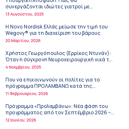
Υπουργική Απόφαση: Πως θα
Διακοπές με ασφάλεια
6:20 πμ
συνεργάζονται ιδιώτες γιατροί με
νοσοκομεία του δημοσίου συστήματος
13 Αυγούστου, 2025
Ειρήνη Ζίγκιρη (Ερρίκος Ντυνάν): H θερμική
υγείας
καταπόνηση στους ηλικιωμένους
Η Novo Nordisk Ελλάς μείωσε την τιμή του
εργαζόμενους
6:11 πμ
Wegovy® για τη διαχείριση του βάρους
20 Μαρτίου, 2026
Σύσκεψη στον ΕΟΦ για την ομαλή λειτουργία
της εφοδιαστικής αλυσίδας των φαρμάκων
Χρήστος Γεωργόπουλος (Ερρίκος Ντυνάν):
στη διάρκεια του καλοκαιριού
12:08 μμ
Όταν η σύγχρονη Νευροχειρουργική νικά το
φόβο!
4 Νοεμβρίου, 2025
Μιχάλης Τάτσης, Insurance & Healthcare
Analyst, διευθυντής Επιχειρηματικής
Που να επικοινωνούν οι πολίτες για το
Ανάπτυξης Ομίλου HHG
11:54 πμ
πρόγραμμα ΠΡΟΛΑΜΒΑΝΩ κατά της
παχυσαρκίας
11 Φεβρουαρίου, 2026
Kavita Patel: Ένα στα πέντε καινοτόμα
φάρμακα φτάνει τελικά στην Ελλάδα
Πρόγραμμα «Προλαμβάνω»: Νέα φάση του
9:21 πμ
προγράμματος από τον Σεπτέμβριο 2026 –
Δωρεάν προληπτικές εξετάσεις έως το 2030
12 Ιουνίου, 2026
Υπάρχει τελικά «δίαιτα θυρεοειδούς»; Τι