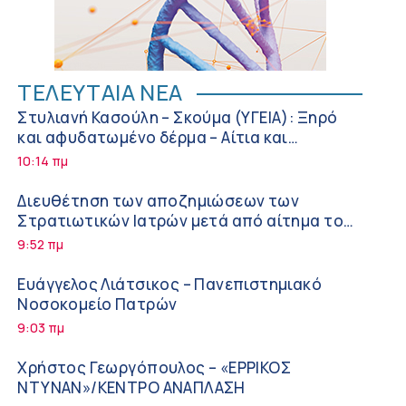
ΤΕΛΕΥΤΑΙΑ ΝΕΑ
Στυλιανή Κασούλη – Σκούμα (ΥΓΕΙΑ): Ξηρό
και αφυδατωμένο δέρμα – Αίτια και
αντιμετώπιση
10:14 πμ
Διευθέτηση των αποζημιώσεων των
Στρατιωτικών Ιατρών μετά από αίτημα του
ΙΣΑ
9:52 πμ
Ευάγγελος Λιάτσικος – Πανεπιστημιακό
Νοσοκομείο Πατρών
9:03 πμ
Χρήστος Γεωργόπουλος – «ΕΡΡΙΚΟΣ
ΝΤΥΝΑΝ»/ΚΕΝΤΡΟ ΑΝΑΠΛΑΣΗ