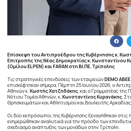
Επίσκεψη του Αντιπροέδρου της Κυβέρνησης κ. Κωστ
Επιτροπής της Νέας Δημοκρατίας κ. Κωνσταντίνου Κ
(Ομίλου
ELPEN
) και
FARAN
στη ΒΙ.ΠΕ. Τρίπολης
Τις στρατηγικές επενδύσεις των εταιρειών
DEMO ΑΒΕΕ
επισκέφτηκαν σήμερα, Πέμπτη 25 Ιουνίου 2026, ο Αντι
Αθηνών κ.
Κωστής Χατζηδάκης
, και ο Γραμματέας της
Νότιου Τομέα Αθηνών, κ
. Κωνσταντίνος Κυρανάκης
. Σ
Θρησκευμάτων και Αθλητισμού και Βουλευτής Αρκαδίας
Οι δύο εκπρόσωποι της Κυβέρνησης ξεναγήθηκαν στις 
ενημερώθηκαν αναλυτικά για την πρόοδο των επενδυτικ
σχεδιασμό ανάπτυξης των μονάδων στην Τρίπολη.