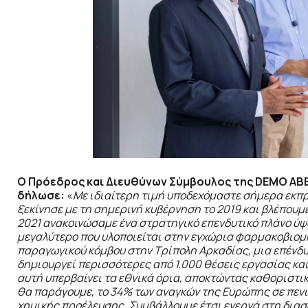
Ο Πρόεδρος και Διευθύνων Σύμβουλος της DEMO ΑΒΕ
δήλωσε:
«
Με ιδιαίτερη τιμή υποδεχόμαστε σήμερα εκπ
ξεκίνησε με τη σημερινή κυβέρνηση το 2019 και βλέπουμε
2021 ανακοινώσαμε ένα στρατηγικό επενδυτικό πλάνο ύψο
μεγαλύτερο που υλοποιείται στην εγχώρια φαρμακοβιομη
παραγωγικού κόμβου στην Τρίπολη Αρκαδίας, μια επένδυ
δημιουργεί περισσότερες από 1.000 θέσεις εργασίας και
αυτή υπερβαίνει τα εθνικά όρια, αποκτώντας καθοριστικ
θα παράγουμε, το 34% των αναγκών της Ευρώπης σε πενι
χημικής προέλευσης. Συμβάλλουμε έτσι ενεργά στη δια