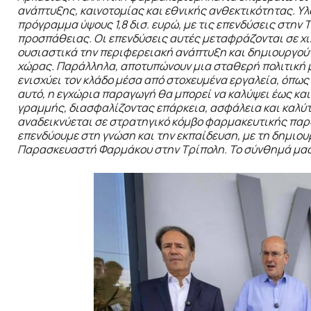
ανάπτυξης, καινοτομίας και εθνικής ανθεκτικότητας. Υ
πρόγραμμα ύψους 1,8 δισ. ευρώ, με τις επενδύσεις στην 
προσπάθειας. Οι επενδύσεις αυτές μεταφράζονται σε χι
ουσιαστικά την περιφερειακή ανάπτυξη και δημιουργούν
χώρας. Παράλληλα, αποτυπώνουν μια σταθερή πολιτική μ
ενισχύει τον κλάδο μέσα από στοχευμένα εργαλεία, όπως
αυτό, η εγχώρια παραγωγή θα μπορεί να καλύψει έως κα
γραμμής, διασφαλίζοντας επάρκεια, ασφάλεια και καλύ
αναδεικνύεται σε στρατηγικό κόμβο φαρμακευτικής πα
επενδύουμε στη γνώση και την εκπαίδευση, με τη δημιο
Παρασκευαστή Φαρμάκου στην Τρίπολη. Το σύνθημά μας ε