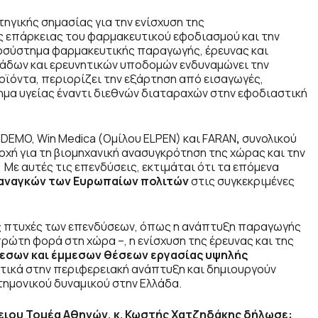
ηγικής σημασίας για την ενίσχυση της
ς επάρκειας του φαρμακευτικού εφοδιασμού και την
οσύστημα φαρμακευτικής παραγωγής, έρευνας και
άδων και ερευνητικών υποδομών ενδυναμώνει την
ϊόντα, περιορίζει την εξάρτηση από εισαγωγές,
τημα υγείας έναντι διεθνών διαταραχών στην εφοδιαστική
 DEMO, Win Medica (Ομίλου ELPEN) και FARAN
,
συνολικού
οχή για τη βιομηχανική ανασυγκρότηση της χώρας και την
 Με αυτές τις επενδύσεις, εκτιμάται ότι τα επόμενα
 αναγκών των Ευρωπαίων πολιτών
στις συγκεκριμένες
μες πτυχές των επενδύσεων, όπως η ανάπτυξη παραγωγής
ρώτη φορά στη χώρα –, η ενίσχυση της έρευνας και της
μεσων και έμμεσων θέσεων εργασίας υψηλής
στικά στην περιφερειακή ανάπτυξη και δημιουργούν
τημονικού δυναμικού στην Ελλάδα.
ειου Τομέα Αθηνών, κ. Κωστής Χατζηδάκης
δήλωσε: