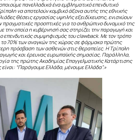
λοποιούμε πανελλαδικά ένα εμβληματικό επενδυτικό
Τρίπολη να αποτελούν κομβικό άξονα αυτής της εθνικής
λιάδες θέσεις εργασίας υψηλής εξειδίκευσης, ενισχύουν
 πραγματικές προοπτικές για το ανθρώπινο δυναμικό της
ε την οποία η κυβέρνησή σας στηρίζει την παραγωγή και
 ο επενδυτικός συμψηφισμός του clawback. Με τον τρόπο
ι το 70% των αναγκών της χώρας σε φάρμακα πρώτης
τερη πρόσβαση των ασθενών στις θεραπείες. Η Τρίπολη
ραγωγής και έρευνας ευρωπαϊκής σημασίας. Παράλληλα,
υργία της πρώτης Ακαδημίας Επαγγελματικής Κατάρτισης
ίναι: “Παράγουμε Ελλάδα, μένουμε Ελλάδα”.»