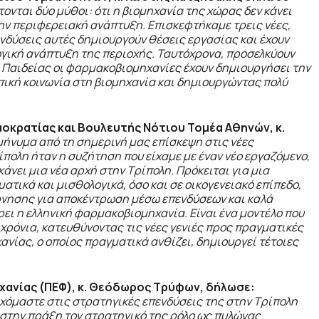
ονται δύο μύθοι: ότι η βιομηχανία της χώρας δεν κάνει
την περιφερειακή ανάπτυξη. Επισκεφτήκαμε τρεις νέες,
νδύσεις αυτές δημιουργούν θέσεις εργασίας και έχουν
ική ανάπτυξη της περιοχής. Ταυτόχρονα, προσελκύουν
ο Παιδείας οι φαρμακοβιομηχανίες έχουν δημιουργήσει την
ική κοινωνία στη βιομηχανία και δημιουργώντας πολύ
μοκρατίας και Βουλευτής Νότιου Τομέα Αθηνών, κ.
μήνυμα από τη σημερινή μας επίσκεψη στις νέες
πολη ήταν η συζήτηση που είχαμε με έναν νέο εργαζόμενο,
άνει μια νέα αρχή στην Τρίπολη. Πρόκειται για μια
τικά και μισθολογικά, όσο και σε οικογενειακό επίπεδο,
έρνησης για αποκέντρωση μέσω επενδύσεων και καλά
ι η ελληνική φαρμακοβιομηχανία. Είναι ένα μοντέλο που
χρόνια, κατευθύνοντας τις νέες γενιές προς πραγματικές
νίας, ο οποίος πραγματικά ανθίζει, δημιουργεί τέτοιες
ανίας (ΠΕΦ), κ. Θεόδωρος Τρύφων, δήλωσε:
χόμαστε στις στρατηγικές επενδύσεις της στην Τρίπολη
στην πράξη τον στρατηγικό της ρόλο ως πυλώνας