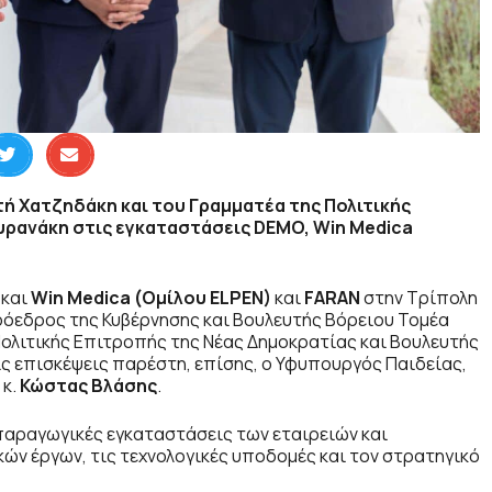
ή Χατζηδάκη και του Γραμματέα της Πολιτικής
υρανάκη στις εγκαταστάσεις DEMO, Win Medica
και
Win Medica (Ομίλου ELPEN)
και
FARAN
στην Τρίπολη
πρόεδρος της Κυβέρνησης και Βουλευτής Βόρειου Τομέα
 Πολιτικής Επιτροπής της Νέας Δημοκρατίας και Βουλευτής
τις επισκέψεις παρέστη, επίσης, ο Υφυπουργός Παιδείας,
 κ.
Κώστας Βλάσης
.
παραγωγικές εγκαταστάσεις των εταιρειών και
ών έργων, τις τεχνολογικές υποδομές και τον στρατηγικό