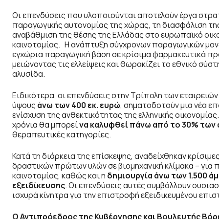
Οι επενδύσεις που υλοποιούνται αποτελούν έργα στρατ
παραγωγικής αυτονομίας της χώρας, τη διασφάλιση τη
αναβάθμιση της θέσης της Ελλάδας στο ευρωπαϊκό οικ
καινοτομίας. Η ανάπτυξη σύγχρονων παραγωγικών μον
εγχώρια παραγωγική βάση σε κρίσιμα φαρμακευτικά προ
μειώνοντας τις ελλείψεις και θωρακίζει το εθνικό σύσ
αλυσίδα.
Ειδικότερα, οι επενδύσεις στην Τρίπολη των εταιρειών
ύψους
άνω των 400 εκ. ευρώ
, σηματοδοτούν μια νέα επ
ενίσχυση της ανθεκτικότητας της ελληνικής οικονομίας.
χρόνια θα μπορεί
να καλυφθεί πάνω από το 30% των
θεραπευτικές κατηγορίες.
Κατά τη διάρκεια της επίσκεψης, αναδείχθηκαν κρίσι
δραστικών πρώτων υλών σε βιομηχανική κλίμακα – για π
καινοτομίας, καθώς και η
δημιουργία άνω των 1.500 ά
εξειδίκευσης
. Οι επενδύσεις αυτές συμβάλλουν ουσια
ισχυρά κίνητρα για την επιστροφή εξειδικευμένου επισ
Ο Αντιπρόεδρος της Κυβέρνησης και Βουλευτής Βόρ