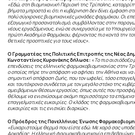
«Εδώ, στη Βιομηχανική Περιοχή της Τρίπολης, καταρρίπτ
βήματα μπροστά κι ότι η κυβέρνηση δεν δίνει έμφαση σ
πολύ σύγχρονες βιομηχανικές μονάδες φαρμάκου. Οι επε
εξαγωγικό προσανατολισμό, συμβάλλοντας στην παραγωγ
νέους εργαζόμενους, ενώ σε συνεργασία με το Υπουργεί
πρώτη Ακαδημία Φαρμάκου, φέρνοντας πιο κοντά την τοπ
θετικές προοπτικές για τους νέους».
Ο Γραμματέας της Πολιτικής Επιτροπής της Νέας Δη
Κωνσταντίνος Κυρανάκης δήλωσε:
«
Το πιο αισιόδοξο 
επενδύσεις της ελληνικής φαρμακοβιομηχανίας στην Τρί
ο οποίος πήρε την απόφαση να αφήσει την Αθήνα και να κ
σημαντική απόφαση ζωής, που τον ωφελεί, τόσο επαγγελμα
και ταυτόχρονα συνδέεται με τον μεγάλο στόχο της κυβ
αμειβόμενων θέσεων εργασίας, όπως αυτές που προσφέρε
θέλουμε να ενισχύσουμε ακόμη περισσότερο τα επόμενα 
επαγγελματικές ευκαιρίες. Ο κλάδος της φαρμακοβιομηχα
ευκαιρίες και τις ενισχύει διαρκώς
».
Ο Πρόεδρος της Πανελλήνιας Ένωσης Φαρμακοβιομηχ
«Ευχαριστούμε θερμά που είστε εδώ. Με χαρά σας υποδε
Αρκαδίας. Η ελληνική φαρμακοβιομηχανία επιβεβαιώνει 