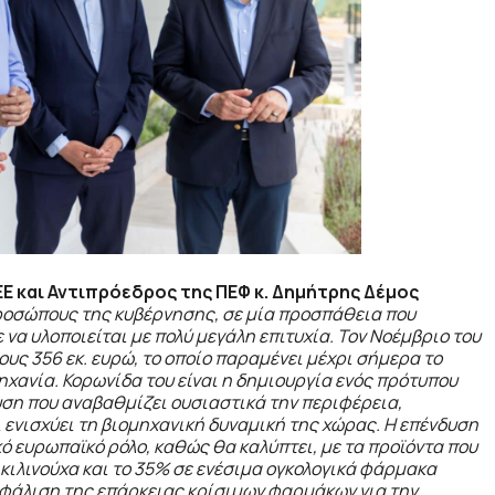
Ε και Αντιπρόεδρος της ΠΕΦ κ. Δημήτρης Δέμος
ροσώπους της κυβέρνησης, σε μία προσπάθεια που
 να υλοποιείται με πολύ μεγάλη επιτυχία. Τον Νοέμβριο του
υς 356 εκ. ευρώ, το οποίο παραμένει μέχρι σήμερα το
χανία. Κορωνίδα του είναι η δημιουργία ενός πρότυπου
ση που αναβαθμίζει ουσιαστικά την περιφέρεια,
 ενισχύει τη βιομηχανική δυναμική της χώρας. Η επένδυση
ό ευρωπαϊκό ρόλο, καθώς θα καλύπτει, με τα προϊόντα που
κιλινούχα και το 35% σε ενέσιμα ογκολογικά φάρμακα
σφάλιση της επάρκειας κρίσιμων φαρμάκων για την