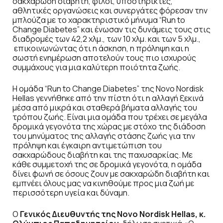
σακχαρώδη διαβήτη, φίλοι, υποστηρικτές,
αθλητικές οργανώσεις και συνεργάτες φόρεσαν την
μπλούζα με το χαρακτηριστικό μήνυμα “Run to
Change Diabetes” και ένωσαν τις δυνάμεις τους στις
διαδρομές των 42,2 χλμ., των 10 χλμ. και των 5 χλμ.,
επικοινωνώντας ότι η άσκηση, η πρόληψη και η
σωστή ενημέρωση αποτελούν τους πιο ισχυρούς
συμμάχους για μια καλύτερη ποιότητα ζωής.
Η ομάδα “Run to Change Diabetes” της Novo Nordisk
Hellas γεννήθηκε από την πίστη ότι η αλλαγή ξεκινά
μέσα από μικρά και σταθερά βήματα αλλαγής του
τρόπου ζωής. Είναι μια ομάδα που τρέχει σε μεγάλα
δρομικά γεγονότα της χώρας με στόχο της διάδοση
του μηνύματος της αλλαγής στάσης ζωής για την
πρόληψη και έγκαιρη αντιμετώπιση του
σακχαρώδους διαβήτη και της παχυσαρκίας. Με
κάθε συμμετοχή της σε δρομικά γεγονότα, η ομάδα
δίνει φωνή σε όσους ζουν με σακχαρώδη διαβήτη και
εμπνέει όλους μας να κινηθούμε προς μια ζωή με
περισσότερη υγεία και δύναμη.
Ο
Γενικός Διευθυντής της Novo Nordisk Hellas, κ.