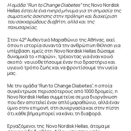
Η ομάδα “Run to Change Diabetes”
της Novo Nordisk
Hellas
έστειλε ένα ηχηρό μήνυμα για τη σημασία της
σωματικής άσκησης στην πρόληψη και διαχείριση
του σακχαρώδους διαβήτη, αλλά και της
παχυσαρκίας.
ο
Στον 42
Αυθεντικό Μαραθώνιο της Αθήνας, εκεί
όπου η ιστορία συναντά την ανθρώπινη θέληση για
υπέρβαση, εμείς στη Novo Nordisk Hellas δώσαμε
δυναμικά το «παρών», τρέχοντας για έναν κοινό
σκοπό: να υιοθετήσουμε έναν πιο δραστήριο και
υγιεινό τρόπο ζωής και να φροντίσουμε την υγεία
μας.
Με την ομάδα “Run to Change Diabetes”, η οποία
συγκέντρωσε περισσότερους από 1000 δρομείς, η
Novo Nordisk Hellas συμμετείχε σε μια διοργάνωση
που δεν αποτελεί έναν απλό μαραθώνιο, αλλά έναν
ύμνο στην επιμονή, στη συνεργασία και στην πίστη
ότι κάθε βήμα μπορεί να κάνει τη διαφορά.
Εργαζόμενοι της Novo Nordisk Hellas, άτομα με