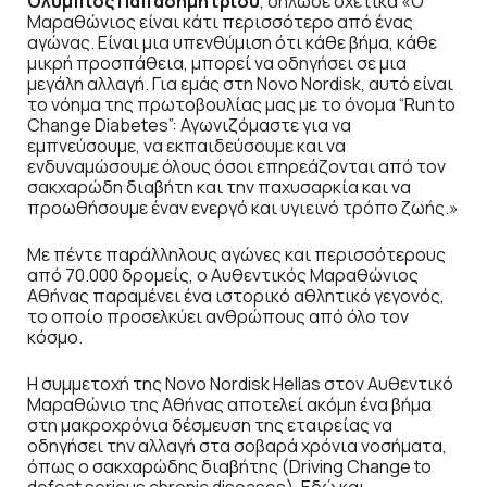
Ολύμπιος Παπαδημητρίου
, δήλωσε σχετικά «Ο
Μαραθώνιος είναι κάτι περισσότερο από ένας
αγώνας. Είναι μια υπενθύμιση ότι κάθε βήμα, κάθε
μικρή προσπάθεια, μπορεί να οδηγήσει σε μια
μεγάλη αλλαγή. Για εμάς στη Novo Nordisk, αυτό είναι
το νόημα της πρωτοβουλίας μας με το όνομα “Run to
Change Diabetes”: Αγωνιζόμαστε για να
εμπνεύσουμε, να εκπαιδεύσουμε και να
ενδυναμώσουμε όλους όσοι επηρεάζονται από τον
σακχαρώδη διαβήτη και την παχυσαρκία και να
προωθήσουμε έναν ενεργό και υγιεινό τρόπο ζωής.»
Με πέντε παράλληλους αγώνες και περισσότερους
από 70.000 δρομείς, ο Αυθεντικός Μαραθώνιος
Αθήνας παραμένει ένα ιστορικό αθλητικό γεγονός,
το οποίο προσελκύει ανθρώπους από όλο τον
κόσμο.
Η συμμετοχή της Novo Nordisk Hellas στον Αυθεντικό
Μαραθώνιο της Αθήνας αποτελεί ακόμη ένα βήμα
στη μακροχρόνια δέσμευση της εταιρείας να
οδηγήσει την αλλαγή στα σοβαρά χρόνια νοσήματα,
όπως ο σακχαρώδης διαβήτης (Driving Change to