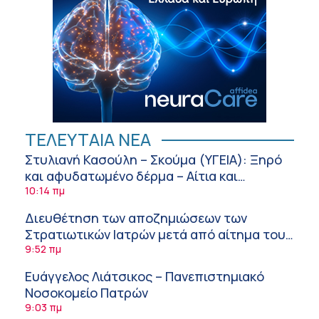
ΤΕΛΕΥΤΑΙΑ ΝΕΑ
Στυλιανή Κασούλη – Σκούμα (ΥΓΕΙΑ): Ξηρό
και αφυδατωμένο δέρμα – Αίτια και
αντιμετώπιση
10:14 πμ
Διευθέτηση των αποζημιώσεων των
Στρατιωτικών Ιατρών μετά από αίτημα του
ΙΣΑ
9:52 πμ
Ευάγγελος Λιάτσικος – Πανεπιστημιακό
Νοσοκομείο Πατρών
9:03 πμ