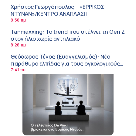
Χρήστος Γεωργόπουλος – «ΕΡΡΙΚΟΣ
ΝΤΥΝΑΝ»/ΚΕΝΤΡΟ ΑΝΑΠΛΑΣΗ
8:58 πμ
Tanmaxxing: To trend που στέλνει τη Gen Z
στον ήλιο χωρίς αντηλιακό
8:28 πμ
Θεόδωρος Τέγος (Ευαγγελισμός): Νέο
παράθυρο ελπίδας για τους ογκολογικούς
ασθενείς μέσω κλινικών δοκιμών
7:41 πμ
Ασφάλεια στο νερό: 8 χρήσιμες οδηγίες
από τον Ελληνικό Ερυθρό Σταυρό
7:03 πμ
Μαρίνα Ραυτοπούλου (ΙΑΤΡΙΚΟ ΚΕΝΤΡΟ):
Εκπαίδευση στον διαβήτη – Ένας πυλώνας
της σύγχρονης φροντίδας
6:56 πμ
Αθανάσιος Μανώλης (Metropolitan