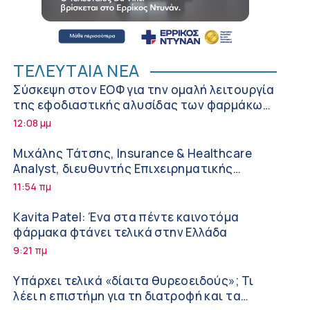
ΤΕΛΕΥΤΑΙΑ ΝΕΑ
Σύσκεψη στον ΕΟΦ για την ομαλή λειτουργία
της εφοδιαστικής αλυσίδας των φαρμάκων
στη διάρκεια του καλοκαιριού
12:08 μμ
Μιχάλης Τάτσης, Insurance & Healthcare
Analyst, διευθυντής Επιχειρηματικής
Ανάπτυξης Ομίλου HHG
11:54 πμ
Kavita Patel: Ένα στα πέντε καινοτόμα
φάρμακα φτάνει τελικά στην Ελλάδα
9:21 πμ
Υπάρχει τελικά «δίαιτα θυρεοειδούς»; Τι
λέει η επιστήμη για τη διατροφή και τα