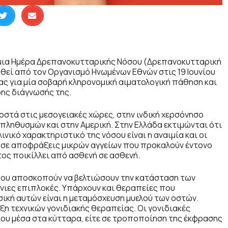
σμια Ημέρα Δρεπανοκυτταρικής Νόσου (Δρεπανοκυτταρική
θεί από τον Οργανισμό Ηνωμένων Εθνών στις 19 Ιουνίου
ας για μία σοβαρή κληρονομική αιματολογική πάθηση και
ρης διάγνωσής της.
στά στις μεσογειακές χώρες, στην ινδική χερσόνησο
 πληθυσμών και στην Αμερική. Στην Ελλάδα εκτιμώνται ότι
ινικό χαρακτηριστικό της νόσου είναι η αναιμία και οι
 σε αποφράξεις μικρών αγγείων που προκαλούν έντονο
ος ποικίλλει από ασθενή σε ασθενή.
 που αποσκοπούν να βελτιώσουν την κατάσταση των
όνιες επιπλοκές. Υπάρχουν και θεραπείες που
ική αυτών είναι η μεταμόσχευση μυελού των οστών.
ξη τεχνικών γονιδιακής θεραπείας. Οι γονιδιακές
ίου μέσα στα κύτταρα, είτε σε τροποποίηση της έκφρασης