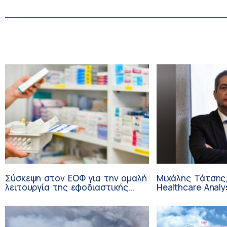
Σύσκεψη στον ΕΟΦ για την ομαλή
Μιχάλης Τάτσης,
λειτουργία της εφοδιαστικής
Healthcare Analy
αλυσίδας των φαρμάκων στη
Επιχειρηματικής
διάρκεια του καλοκαιριού
Ομίλου HHG