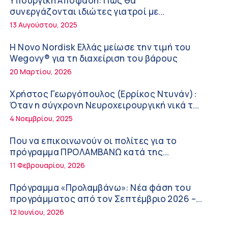
Υπουργική Απόφαση: Πως θα
ΚΥ Σοφάδων
συνεργάζονται ιδιώτες γιατροί με
Πόσο μας επηρεάζει ο ύπνος με ανεμιστήρα
νοσοκομεία του δημοσίου συστήματος
13 Αυγούστου, 2025
ή air-condition το καλοκαίρι
υγείας
11:34 πμ
Η Novo Nordisk Ελλάς μείωσε την τιμή του
Wegovy® για τη διαχείριση του βάρους
Randy Schekman, Νομπελίστας Ιατρικής:
20 Μαρτίου, 2026
«Σε πέντε χρόνια μπορεί να έχουμε
θεραπεία που αναστέλλει την εξέλιξη του
9:24 πμ
Χρήστος Γεωργόπουλος (Ερρίκος Ντυνάν):
Πάρκινσον»
Όταν η σύγχρονη Νευροχειρουργική νικά το
Αντώνης Βουκλαρής – «ΕΡΡΙΚΟΣ ΝΤΥΝΑΝ»
φόβο!
4 Νοεμβρίου, 2025
9:18 πμ
Που να επικοινωνούν οι πολίτες για το
Πώς να προλάβετε και να αντιμετωπίσετε
πρόγραμμα ΠΡΟΛΑΜΒΑΝΩ κατά της
τη διάρροια των ταξιδιωτών
παχυσαρκίας
11 Φεβρουαρίου, 2026
8:30 πμ
Πρόγραμμα «Προλαμβάνω»: Νέα φάση του
Ευμενής Καραφυλλίδης (Metropolitan
προγράμματος από τον Σεπτέμβριο 2026 –
General): Γιατί η διατροφή πρέπει να
Δωρεάν προληπτικές εξετάσεις έως το 2030
12 Ιουνίου, 2026
καθοδηγείται από κλινικό διαιτολόγο;
7:37 πμ