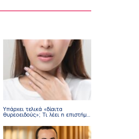
Στους Φούρνους η 230η Αποστολή των
Κινητών Ιατρικών Μονάδων (ΚΙΜ)
8:06 πμ
Υπάρχει τελικά «δίαιτα
θυρεοειδούς»; Τι λέει η επιστήμη
για τη διατροφή και τα
συμπληρώματα