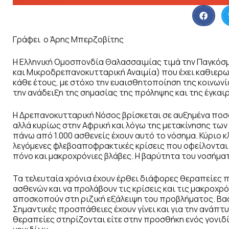
Γράφει ο Άρης Μπερζοβίτης
Η Ελληνική Ομοσπονδία Θαλασσαιμίας τιμά την Παγκό
και Μικροδρεπανοκυτταρική Αναιμία) που έχει καθιερω
κάθε έτους, με στόχο την ευαισθητοποίηση της κοινωνί
την ανάδειξη της σημασίας της πρόληψης και της έγκαι
Η Δρεπανοκυτταρική Νόσος βρίσκεται σε αυξημένα ποσο
αλλά κυρίως στην Αφρική και λόγω της μετακίνησης των
πάνω από 1.000 ασθενείς έχουν αυτό το νόσημα. Κύριο κλ
λεγόμενες φλεβοαποφρακτικές κρίσεις που οφείλονται
πόνο και μακροχρόνιες βλάβες. Η βαρύτητα του νοσήματ
Τα τελευταία χρόνια έχουν έρθει διάφορες θεραπείες
ασθενών και να προλάβουν τις κρίσεις και τις μακροχρ
αποσκοπούν στη ριζική εξάλειψη του προβλήματος. Βασ
Σημαντικές προσπάθειες έχουν γίνει και για την ανάπτυ
θεραπείες στηρίζονται είτε στην προσθήκη ενός γονιδ