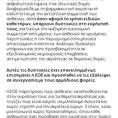
ασφαλιστικά ταμεία, ή σε ιδιωτικές δομές.
Αναφορικά δε με τη φαρμακευτική αγωγή αυτή
καλύπτεται με την αντίστοιχη συμμετοχή των
ασθενών, αλλά
όσον αφορά τη χρήση ειδικών
καθετήρων,
υπάρχουν δυστοκίες στη χορήγησή
τους
, σχετικά με την αυξημένη οικονομική
συμμετοχή από μέρους των ασθενών σε ορισμένες
περιπτώσεις ή τον περιορισμό στην μηνιαία
απαιτούμενη ποσότητα. Ανάλογες δυσκολίες
υπάρχουν και στην προσβασιμότητα σε
εξειδικευμένες χειρουργικές επεμβάσεις
αντιμετώπισης της ακράτειας σε δημόσιες δομές.
Αυτές τις
δυστοκίες έχει επανειλημμένως
επισημάνει η ΕΟΕ και προσπαθεί να τις εξαλείψει
σε συνεργασία με τους αρμόδιους φορείς.
Η ΕΟΕ παροτρύνει τους ασθενείς να απευθύνονται
στον ουρολόγο τους για τα θέματα ακράτειας και
τονίζει πως είναι καιρός να μιλήσουμε ανοιχτά και
χωρίς ντροπή για την ακράτεια ούρων. Στόχος, είναι
μια κοινωνία χωρίς προκαταλήψεις, όπου κάθε
άνθρωπος έχει πρόσβαση στη γνώση και στις λύσεις