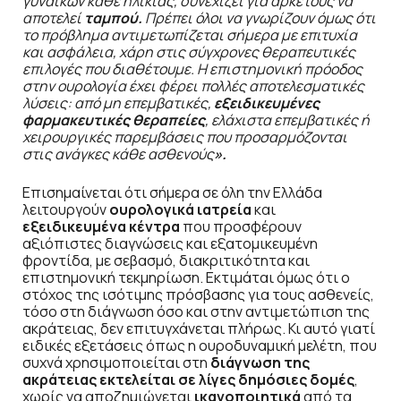
γυναικών κάθε ηλικίας, συνεχίζει για αρκετούς να
αποτελεί
ταμπού.
Πρέπει όλοι να γνωρίζουν όμως ότι
το πρόβλημα αντιμετωπίζεται σήμερα με επιτυχία
και ασφάλεια, χάρη στις σύγχρονες θεραπευτικές
επιλογές που διαθέτουμε. Η επιστημονική πρόοδος
στην ουρολογία έχει φέρει πολλές αποτελεσματικές
λύσεις: από μη επεμβατικές,
εξειδικευμένες
φαρμακευτικές θεραπείες
, ελάχιστα επεμβατικές ή
χειρουργικές παρεμβάσεις που προσαρμόζονται
στις ανάγκες κάθε ασθενούς
».
Επισημαίνεται ότι σήμερα σε όλη την Ελλάδα
λειτουργούν
ουρολογικά ιατρεία
και
εξειδικευμένα κέντρα
που προσφέρουν
αξιόπιστες διαγνώσεις και εξατομικευμένη
φροντίδα, με σεβασμό, διακριτικότητα και
επιστημονική τεκμηρίωση. Εκτιμάται όμως ότι ο
στόχος της ισότιμης πρόσβασης για τους ασθενείς,
τόσο στη διάγνωση όσο και στην αντιμετώπιση της
ακράτειας, δεν επιτυγχάνεται πλήρως. Κι αυτό γιατί
ειδικές εξετάσεις όπως η ουροδυναμική μελέτη, που
συχνά χρησιμοποιείται στη
διάγνωση της
ακράτειας εκτελείται σε λίγες δημόσιες δομές
,
χωρίς να αποζημιώνεται
ικανοποιητικά
από τα