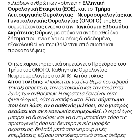
χιλιάδων ανθρώπων «ρίχνει» η
Ελληνική
Ουρολογική Εταιρεία (ΕΟΕ),
και το
Τμήμα
Λειτουργικής Ουρολογίας – Νευροουρολογίας και
Γυναικολογικής Ουρολογίας (ΟΝΟΓΟ)
της ΕΟΕ
συμμετέχοντας ενεργά στην
Παγκόσμια Εβδομάδα
Ακράτειας Ούρων,
με στόχο να αναδειχθεί ένα
ζήτημα που, ενώ είναι ευρέως διαδεδομένο,
εξακολουθεί να περιβάλλεται από σιωπή και
προκαταλήψεις.
Όπως χαρακτηριστικά σημειώνει o Πρόεδρος του
Τμήματος ΟΝΟΓΟ, Καθηγητής Ουρολογίας-
Νευροουρολογίας στο ΑΠΘ,
Απόστολος
Αποστολίδης
:
«Πρόκειται για ένα θέμα που αφορά
την αξιοπρέπεια, την αυτονομία και την ποιότητα
ζωής των ανθρώπων. Η ακράτεια δεν είναι ούτε
φυσιολογική, ούτε αναπόφευκτη. Είναι
σύμπτωμα
που έχει λύση, αν ο ασθενής μιλήσει, αν ο γιατρός
ακούσει και αν η κοινωνία ενημερωθεί.
Ο ουρολόγος
μπορεί να διαγνώσει και να αντιμετωπίσει τόσο τις
πρωτογενείς όσο και δευτερογενείς μορφές
ακράτειας, δηλαδή μετά από χειρουργικές
επεμβάσεις, εξίσου αποτελεσματικά στους άνδρες