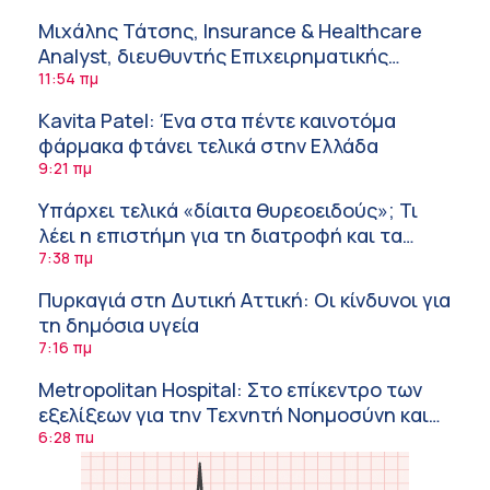
Μιχάλης Τάτσης, Insurance & Healthcare
Analyst, διευθυντής Επιχειρηματικής
Ανάπτυξης Ομίλου HHG
11:54 πμ
Kavita Patel: Ένα στα πέντε καινοτόμα
φάρμακα φτάνει τελικά στην Ελλάδα
9:21 πμ
Υπάρχει τελικά «δίαιτα θυρεοειδούς»; Τι
λέει η επιστήμη για τη διατροφή και τα
συμπληρώματα
7:38 πμ
Πυρκαγιά στη Δυτική Αττική: Οι κίνδυνοι για
τη δημόσια υγεία
7:16 πμ
Metropolitan Hospital: Στο επίκεντρο των
εξελίξεων για την Τεχνητή Νοημοσύνη και
την Ογκολογία
6:28 πμ
Παύλος Γιαννακόπουλος – ΒΙΑΝΕΞ