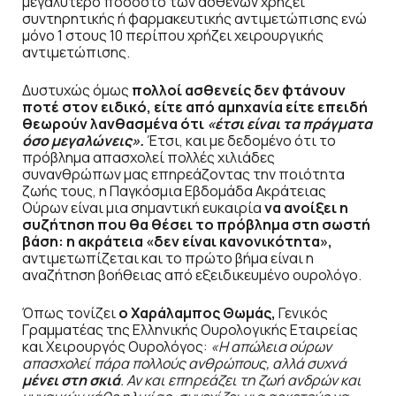
μεγαλύτερο ποσοστό των ασθενών χρήζει
συντηρητικής ή φαρμακευτικής αντιμετώπισης ενώ
μόνο 1 στους 10 περίπου χρήζει χειρουργικής
αντιμετώπισης.
Δυστυχώς όμως
πολλοί ασθενείς δεν φτάνουν
ποτέ στον ειδικό, είτε από αμηχανία είτε επειδή
θεωρούν λανθασμένα ότι
«έτσι είναι τα πράγματα
όσο μεγαλώνεις».
Έτσι, και με δεδομένο ότι το
πρόβλημα απασχολεί πολλές χιλιάδες
συνανθρώπων μας επηρεάζοντας την ποιότητα
ζωής τους, η Παγκόσμια Εβδομάδα Ακράτειας
Ούρων είναι μια σημαντική ευκαιρία
να ανοίξει η
συζήτηση που θα θέσει το πρόβλημα στη σωστή
βάση: η ακράτεια «δεν είναι κανονικότητα»,
αντιμετωπίζεται και το πρώτο βήμα είναι η
αναζήτηση βοήθειας από εξειδικευμένο ουρολόγο.
Όπως τονίζει
ο Χαράλαμπος Θωμάς,
Γενικός
Γραμματέας της Ελληνικής Ουρολογικής Εταιρείας
και Χειρουργός Ουρολόγος:
«
Η απώλεια ούρων
απασχολεί πάρα πολλούς ανθρώπους, αλλά συχνά
μένει στη σκιά
. Αν και επηρεάζει τη ζωή ανδρών και