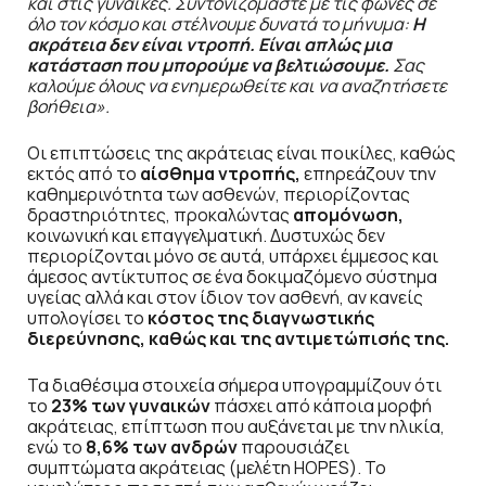
και στις γυναίκες.
Συντονιζόμαστε με τις φωνές σε
όλο τον κόσμο και στέλνουμε δυνατά το μήνυμα:
Η
ακράτεια δεν είναι ντροπή. Είναι απλώς μια
κατάσταση που μπορούμε να βελτιώσουμε.
Σας
καλούμε όλους να ενημερωθείτε και να αναζητήσετε
βοήθεια
».
Οι επιπτώσεις της ακράτειας είναι ποικίλες, καθώς
εκτός από το
αίσθημα ντροπής,
επηρεάζουν την
καθημερινότητα των ασθενών, περιορίζοντας
δραστηριότητες, προκαλώντας
απομόνωση,
κοινωνική και επαγγελματική. Δυστυχώς δεν
περιορίζονται μόνο σε αυτά, υπάρχει έμμεσος και
άμεσος αντίκτυπος σε ένα δοκιμαζόμενο σύστημα
υγείας αλλά και στον ίδιον τον ασθενή, αν κανείς
υπολογίσει το
κόστος της διαγνωστικής
διερεύνησης, καθώς και της αντιμετώπισής της.
Τα διαθέσιμα στοιχεία σήμερα υπογραμμίζουν ότι
το
23% των γυναικών
πάσχει από κάποια μορφή
ακράτειας, επίπτωση που αυξάνεται με την ηλικία,
ενώ το
8,6% των ανδρών
παρουσιάζει
συμπτώματα ακράτειας (μελέτη HOPES). Το