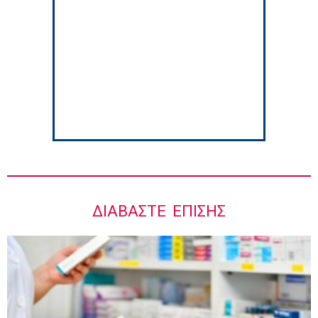
Στους Φούρνους η 230η Αποστολή των
Κινητών Ιατρικών Μονάδων (ΚΙΜ)
8:06 πμ
ΔΙΑΒΆΣΤΕ ΕΠΊΣΗΣ