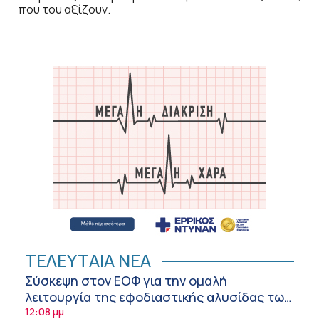
που του αξίζουν.
ΤΕΛΕΥΤΑΙΑ ΝΕΑ
Σύσκεψη στον ΕΟΦ για την ομαλή
λειτουργία της εφοδιαστικής αλυσίδας των
φαρμάκων στη διάρκεια του καλοκαιριού
12:08 μμ