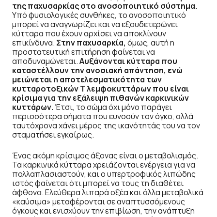
της παχυσαρκίας στο ανοσοποιητικό σύστημα.
Υπό φυσιολογικές συνθήκες, το ανοσοποιητικό
μπορεί να αναγνωρίζει και να εξουδετερώνει
κύτταρα που έχουν αρχίσει να αποκλίνουν
επικίνδυνα.
Στην παχυσαρκία,
όμως, αυτή η
προστατευτική επιτήρηση φαίνεται να
αποδυναμώνεται.
Αυξάνονται κύτταρα που
καταστέλλουν την ανοσιακή απάντηση, ενώ
μειώνεται η αποτελεσματικότητα των
κυτταροτοξικών Τ λεμφοκυττάρων που είναι
κρίσιμα για την εξάλειψη πιθανών καρκινικών
κυττάρων.
Έτσι, το σώμα όχι μόνο παράγει
περισσότερα σήματα που ευνοούν τον όγκο, αλλά
ταυτόχρονα χάνει μέρος της ικανότητάς του να τον
σταματήσει εγκαίρως.
Ένας ακόμη κρίσιμος άξονας είναι ο μεταβολισμός.
Τα καρκινικά κύτταρα χρειάζονται ενέργεια για να
πολλαπλασιαστούν, και ο υπερτροφικός λιπώδης
ιστός φαίνεται ότι μπορεί να τους τη διαθέτει
άφθονα. Ελεύθερα λιπαρά οξέα και άλλα μεταβολικά
«καύσιμα» μεταφέρονται σε αναπτυσσόμενους
όγκους και ενισχύουν την επιβίωση, την ανάπτυξη