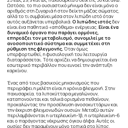
Ωστόσο, το πιο ουσιαστικό μήνυμα δεν είναι μόνο ο
αριθμός στη ζυγαριά ή στον δείκτη μάζας σώματος,
αλλά το τι συμβαίνει μέσα στον λιπώδη ιστό όταν
αυτός αυξάνεται υπερβολικά.
Ο λιπώδης ιστός
δεν
είναι ένα παθητικό «απόθεμα» ενέργειας.
Είναι ένα
δυναμικό όργανο που παράγει ορμόνες,
επηρεάζει τον μεταβολισμό, συνομιλεί με το
ανοσοποιητικό σύστημα και συμμετέχει στη
ρύθμιση της φλεγμονής.
Όταν όμως
υπερφορτωθεί, η φυσιολογική του λειτουργία
διαταράσσεται. Τότε αρχίζει να δημιουργείται ένα
εσωτερικό περιβάλλον που ευνοεί την ανάπτυξη
καρκίνου.
Ένας από τους βασικούς μηχανισμούς που
περιγράφει η μελέτη είναι η χρόνια φλεγμονή. Στην
παχυσαρκία, τα λιποκύτταρα μεγαλώνουν,
καταπονούνται και τελικά ορισμένα πεθαίνουν,
προκαλώντας την προσέλκυση ανοσοκυττάρων και
την έκκριση φλεγμονωδών ουσιών. Μεταξύ αυτών
περιλαμβάνονται η ιντερλευκίνη-1β, η ιντερλευκίνη-6
και ο παράγοντας νέκρωσης όγκου άλφα. Αυτές οι
ουσίες δεν παραμένουν μόνο τοπικά στο λίπος,