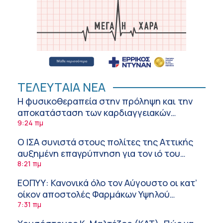
ΤΕΛΕΥΤΑΙΑ ΝΕΑ
Η φυσικοθεραπεία στην πρόληψη και την
αποκατάσταση των καρδιαγγειακών
νοσημάτων και του αγγειακού εγκεφαλικού
9:24 πμ
επεισοδίου
Ο ΙΣΑ συνιστά στους πολίτες της Αττικής
αυξημένη επαγρύπνηση για τον ιό του
Δυτικού Νείλου
8:21 πμ
ΕΟΠΥΥ: Κανονικά όλο τον Αύγουστο οι κατ’
οίκον αποστολές Φαρμάκων Υψηλού
Κόστους
7:31 πμ