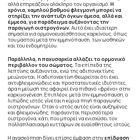
αλλά επηρεάζουν ολόκληρο τον οργανισμό.
Η
χρόνια, χαμηλού βαθμού φλεγμονή μπορεί να
στηρίξει την ανάπτυξη όγκων άμεσα, αλλά και
έμμεσα, για παράδειγμα αυξάνοντας την
παραγωγή οιστρογόνων.
Αυτό έχει ιδιαίτερη
σημασία για ορμονοευαίσθητους καρκίνους, όπως
του μαστού μετά την εμμηνόπαυση, των ωοθηκών
και του ενδομητρίου.
Παράλληλα, η παχυσαρκία αλλάζει το ορμονικό
περιβάλλον του σώματος.
Τα επίπεδα της
λεπτίνης αυξάνονται, ενώ της αδιπονεκτίνης
μειώνονται. Η αδιπονεκτίνη θεωρείται ότι έχει
αντιφλεγμονώδεις και προστατευτικές ιδιότητες,
άρα η μείωσή της αφαιρεί ένα πιθανό «φρένο» στην
καρκινογένεση. Επιπλέον, μετά την εμμηνόπαυση, ο
λιπώδης ιστός γίνεται η κύρια πηγή παραγωγής
οιστρογόνων. Όταν ο ιστός αυτός είναι αυξημένος
και φλεγμονώδης, παράγονται περισσότερα
οιστρογόνα, κάτι που μπορεί να ενισχύσει τον
πολλαπλασιασμό κυττάρων σε ευαίσθητους ιστούς.
Η ανασκόπηση δίνει επίσης έμφαση στην
επίδραση