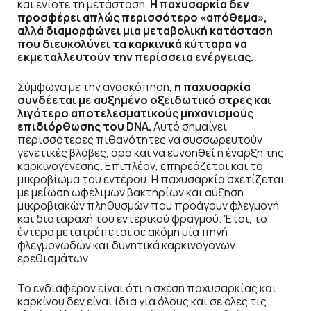
και ενίοτε τη μετάσταση.
Η παχυσαρκία δεν
προσφέρει απλώς περισσότερο «απόθεμα»,
αλλά διαμορφώνει μια μεταβολική κατάσταση
που διευκολύνει τα καρκινικά κύτταρα να
εκμεταλλευτούν την περίσσεια ενέργειας.
Σύμφωνα με την ανασκόπηση,
η παχυσαρκία
συνδέεται με αυξημένο οξειδωτικό στρες και
λιγότερο αποτελεσματικούς μηχανισμούς
επιδιόρθωσης του
DNA
.
Αυτό σημαίνει
περισσότερες πιθανότητες να συσσωρευτούν
γενετικές βλάβες, άρα και να ευνοηθεί η έναρξη της
καρκινογένεσης. Επιπλέον, επηρεάζεται και το
μικροβίωμα του εντέρου. Η παχυσαρκία σχετίζεται
με μείωση ωφέλιμων βακτηρίων και αύξηση
μικροβιακών πληθυσμών που προάγουν φλεγμονή
και διαταραχή του εντερικού φραγμού. Έτσι, το
έντερο μετατρέπεται σε ακόμη μία πηγή
φλεγμονωδών και δυνητικά καρκινογόνων
ερεθισμάτων.
Το ενδιαφέρον είναι ότι η σχέση παχυσαρκίας και
καρκίνου δεν είναι ίδια για όλους και σε όλες τις