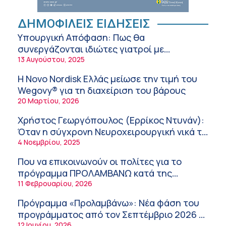
αντιμετώπιση
10:14 πμ
Διευθέτηση των αποζημιώσεων των
ΔΗΜΟΦΙΛΕΙΣ ΕΙΔΗΣΕΙΣ
Στρατιωτικών Ιατρών μετά από αίτημα του
Υπουργική Απόφαση: Πως θα
ΙΣΑ
9:52 πμ
συνεργάζονται ιδιώτες γιατροί με
νοσοκομεία του δημοσίου συστήματος
13 Αυγούστου, 2025
Ευάγγελος Λιάτσικος – Πανεπιστημιακό
υγείας
Νοσοκομείο Πατρών
Η Novo Nordisk Ελλάς μείωσε την τιμή του
9:03 πμ
Wegovy® για τη διαχείριση του βάρους
20 Μαρτίου, 2026
Χρήστος Γεωργόπουλος – «ΕΡΡΙΚΟΣ
ΝΤΥΝΑΝ»/ΚΕΝΤΡΟ ΑΝΑΠΛΑΣΗ
Χρήστος Γεωργόπουλος (Ερρίκος Ντυνάν):
8:58 πμ
Όταν η σύγχρονη Νευροχειρουργική νικά το
φόβο!
4 Νοεμβρίου, 2025
Tanmaxxing: To trend που στέλνει τη Gen Z
στον ήλιο χωρίς αντηλιακό
Που να επικοινωνούν οι πολίτες για το
8:28 πμ
πρόγραμμα ΠΡΟΛΑΜΒΑΝΩ κατά της
παχυσαρκίας
11 Φεβρουαρίου, 2026
Θεόδωρος Τέγος (Ευαγγελισμός): Νέο
παράθυρο ελπίδας για τους ογκολογικούς
Πρόγραμμα «Προλαμβάνω»: Νέα φάση του
ασθενείς μέσω κλινικών δοκιμών
7:41 πμ
προγράμματος από τον Σεπτέμβριο 2026 –
Δωρεάν προληπτικές εξετάσεις έως το
12 Ιουνίου, 2026