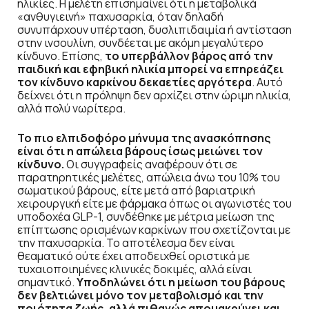
ηλικίες. Η μελέτη επισημαίνει ότι η μεταβολικά
«ανθυγιεινή» παχυσαρκία, όταν δηλαδή
συνυπάρχουν υπέρταση, δυσλιπιδαιμία ή αντίσταση
στην ινσουλίνη, συνδέεται με ακόμη μεγαλύτερο
κίνδυνο. Επίσης,
το υπερβάλλον βάρος από την
παιδική και εφηβική ηλικία μπορεί να επηρεάζει
τον κίνδυνο καρκίνου δεκαετίες αργότερα
. Αυτό
δείχνει ότι η πρόληψη δεν αρχίζει στην ώριμη ηλικία,
αλλά πολύ νωρίτερα.
Το πιο ελπιδοφόρο μήνυμα της ανασκόπησης
είναι ότι η απώλεια βάρους ίσως μειώνει τον
κίνδυνο.
Οι συγγραφείς αναφέρουν ότι σε
παρατηρητικές μελέτες, απώλεια άνω του 10% του
σωματικού βάρους, είτε μετά από βαριατρική
χειρουργική είτε με φάρμακα όπως οι αγωνιστές του
υποδοχέα GLP-1, συνδέθηκε με μέτρια μείωση της
επίπτωσης ορισμένων καρκίνων που σχετίζονται με
την παχυσαρκία. Το αποτέλεσμα δεν είναι
θεαματικό ούτε έχει αποδειχθεί οριστικά με
τυχαιοποιημένες κλινικές δοκιμές, αλλά είναι
σημαντικό.
Υποδηλώνει ότι η μείωση του βάρους
δεν βελτιώνει μόνο τον μεταβολισμό και την
ποιότητα ζωής, αλλά πιθανώς απομακρύνει και