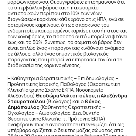
μορφών καρκίνου. Οι συγγραφείς επισημαίνουν ότι
το υπερβάλλον βάρος και η παχυσαρκία
αντιστοιχούν περίπου στο 10% των νέων
διαγνώσεων καρκίνου κάθε χρόνο στις ΗΠΑ, ενώ σε
ορισμένους καρκίνους, όπως ο καρκίνος του
ενδομητρίου και ορισμένοι καρκίνοι του ήπατος και
των χοληφόρων, το ποσοστό αυτό μπορεί να φτάνει
έως και το 50%. Συνεπώς, το σωματικό βάρος δεν
είναι απλώς ένας «παράγοντας κινδύνου» ανάμεσα
σε άλλους, αλλά ένας σημαντικός βιολογικός
παράγοντας που μπορεί να επηρεάσει την ίδια τη
διαδικασία της καρκινογένεσης.
Η Καθηγήτρια Θεραπευτικής – Επιδημιολογίας –
Προληπτικής Ιατρικής, Παθολόγος (Θεραπευτική
Κλινική Ιατρικής Σχολής ΕΚΠΑ, Νοσοκομείο
Αλεξάνδρα)
Θεοδώρα Ψαλτοπούλου,
η
Αλεξάνδρα
Σταυροπούλου
(Βιολόγος) και ο
Θάνος
Δημόπουλος
(Καθηγητής Θεραπευτικής –
Ογκολογίας – Αιματολογίας, Διευθυντής
Θεραπευτικής Κλινικής, τ. Πρύτανης ΕΚΠΑ)
αναφέρουν πως η ανασκόπηση υπενθυμίζει ότι ως
υπέρβαρο ορίζεται ο δείκτης μάζας σώματος από
25 έως 29,9 και ως παχυσαρκία ο δείκτης 30 και άνω.