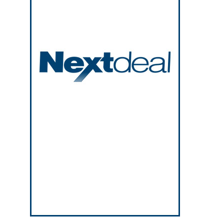
Νέα δράση 850.000 ευρώ για τη Δημόσια
Υγεία στην Κρήτη – Έμφαση στις
απομακρυσμένες, ορεινές και δυσπρόσιτες
9:21 πμ
περιοχές
Τι να κάνετε για να προλάβετε και να
αντιμετωπίσετε το ηλιακό έγκαυμα!
9:08 πμ
Σπύρος Γεωργαράς – «ΥΓΕΙΑ» / Ερευνητικό
και Θεραπευτικό Ινστιτούτο ΟΦΘΑΛΜΟΣ
8:59 πμ
Ο Ελληνικός Ερυθρός Σταυρός προτείνει 10
βασικές συμβουλές για προστασία μετά από
πυρκαγιά
8:45 πμ
Γιάννης Καντώρος – Όμιλος INTERAMERICAN
8:34 πμ