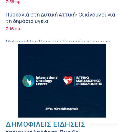
συμπληρώματα
7:38 πμ
Πυρκαγιά στη Δυτική Αττική: Οι κίνδυνοι για
τη δημόσια υγεία
7:16 πμ
Metropolitan Hospital: Στο επίκεντρο των
εξελίξεων για την Τεχνητή Νοημοσύνη και
την Ογκολογία
6:28 πμ
Παύλος Γιαννακόπουλος – ΒΙΑΝΕΞ
5:27 πμ
Στέλιος Λιανός – INTERAMERICAN / Αθηναϊκή
Γενική Κλινική
5:17 πμ
Σε Λαμία και Καρδίτσα ο Υπουργός Υγείας Άδ.
Γεωργιάδης για την παραλαβή 7
ΔΗΜΟΦΙΛΕΙΣ ΕΙΔΗΣΕΙΣ
ασθενοφόρων του ΕΚΑΒ και τα εγκαίνια του
5:04 πμ