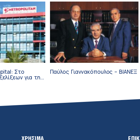
pital: Στο
Παύλος Γιαννακόπουλος – ΒΙΑΝΕΞ
ξεων για την
ύνη και την
ΧΡΗΣΙΜΑ
ΕΠΙ