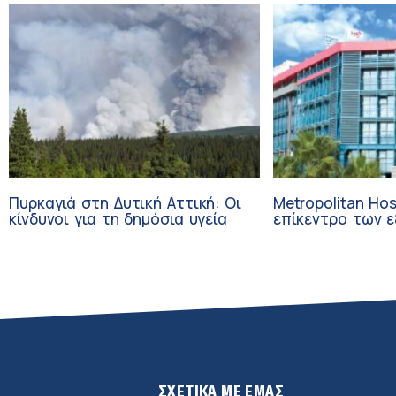
διάρκεια του καλοκαιριού
Ομίλου HHG
Πυρκαγιά στη Δυτική Αττική: Οι
Metropolitan Hos
κίνδυνοι για τη δημόσια υγεία
επίκεντρο των εξελί
Τεχνητή Νοημοσ
Ογκολογία
ΣΧΕΤΙΚΑ ΜΕ ΕΜΑΣ