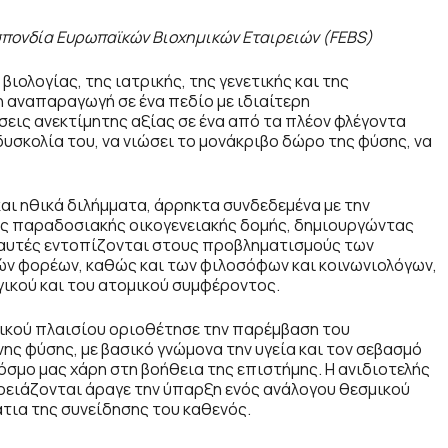
πονδία Ευρωπαϊκών Βιοχημικών Εταιρειών (FEBS)
βιολογίας, της ιατρικής, της γενετικής και της
 αναπαραγωγή σε ένα πεδίο με ιδιαίτερη
σεις ανεκτίμητης αξίας σε ένα από τα πλέον φλέγοντα
σκολία του, να νιώσει το μονάκριβο δώρο της φύσης, να
αι ηθικά διλήμματα, άρρηκτα συνδεδεμένα με την
ης παραδοσιακής οικογενειακής δομής, δημιουργώντας
ς αυτές εντοπίζονται στους προβληματισμούς των
κών φορέων, καθώς και των φιλοσόφων και κοινωνιολόγων,
ικού και του ατομικού συμφέροντος.
μικού πλαισίου οριοθέτησε την παρέμβαση του
ς φύσης, με βασικό γνώμονα την υγεία και τον σεβασμό
όσμο μας χάρη στη βοήθεια της επιστήμης. Η ανιδιοτελής
ρειάζονται άραγε την ύπαρξη ενός ανάλογου θεσμικού
τια της συνείδησης του καθενός.