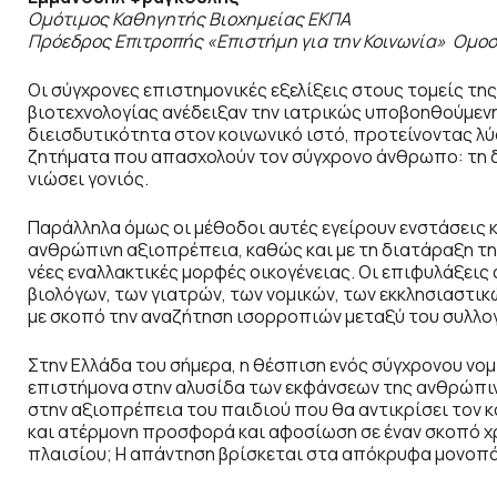
Ομότιμος Καθηγητής Βιοχημείας ΕΚΠΑ
Πρόεδρος Επιτροπής «Επιστήμη για την Κοινωνία»
Ομοσ
Οι σύγχρονες επιστημονικές εξελίξεις στους τομείς της 
βιοτεχνολογίας ανέδειξαν την ιατρικώς υποβοηθούμενη
διεισδυτικότητα στον κοινωνικό ιστό, προτείνοντας λύ
ζητήματα που απασχολούν τον σύγχρονο άνθρωπο: τη δυ
νιώσει γονιός.
Παράλληλα όμως οι μέθοδοι αυτές εγείρουν ενστάσεις κ
ανθρώπινη αξιοπρέπεια, καθώς και με τη διατάραξη τ
νέες εναλλακτικές μορφές οικογένειας. Οι επιφυλάξει
βιολόγων, των γιατρών, των νομικών, των εκκλησιαστι
με σκοπό την αναζήτηση ισορροπιών μεταξύ του συλλογ
Στην Ελλάδα του σήμερα, η θέσπιση ενός σύγχρονου νο
επιστήμονα στην αλυσίδα των εκφάνσεων της ανθρώπινη
στην αξιοπρέπεια του παιδιού που θα αντικρίσει τον κ
και ατέρμονη προσφορά και αφοσίωση σε έναν σκοπό χ
πλαισίου; Η απάντηση βρίσκεται στα απόκρυφα μονοπά