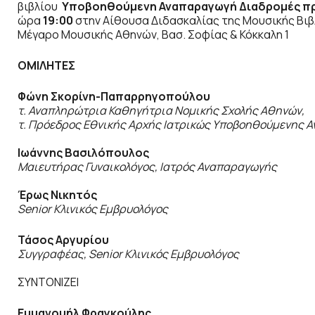
βιβλίου
Υποβοηθούμενη Αναπαραγωγή
Διαδρομές π
ώρα
19:00
στην Αίθουσα Διδασκαλίας της Μουσικής Βιβ
Μέγαρο Μουσικής Αθηνών, Βασ. Σοφίας & Κόκκαλη 1
ΟΜΙΛΗΤΕΣ
Φώνη Σκορίνη-Παπαρρηγοπούλου
τ. Αναπληρώτρια Καθηγήτρια Νομικής Σχολής Αθηνών,
τ. Πρόεδρος Εθνικής Αρχής Ιατρικώς Υποβοηθούμενης 
Ιωάννης Βασιλόπουλος
Μαιευτήρας Γυναικολόγος, Ιατρός Αναπαραγωγής
Έρως Νικητός
Senior Κλινικός Εμβρυολόγος
Τάσος Αργυρίου
Συγγραφέας, Senior Κλινικός Εμβρυολόγος
ΣΥΝΤΟΝΙΖΕΙ
Εμμανουήλ Φραγκούλης