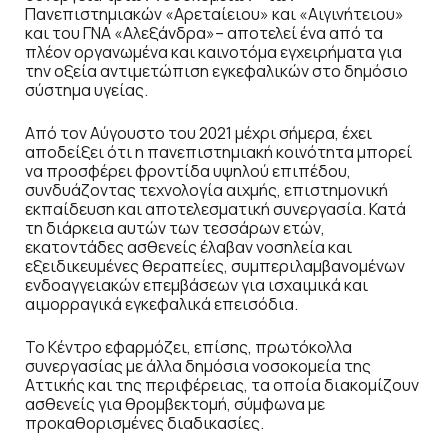
Πανεπιστημιακών «Αρεταίειου» και «Αιγινήτειου»
και του ΓΝΑ «Αλεξάνδρα»– αποτελεί ένα από τα
πλέον οργανωμένα και καινοτόμα εγχειρήματα για
την οξεία αντιμετώπιση εγκεφαλικών στο δημόσιο
σύστημα υγείας.
Από τον Αύγουστο του 2021 μέχρι σήμερα, έχει
αποδείξει ότι η πανεπιστημιακή κοινότητα μπορεί
να προσφέρει φροντίδα υψηλού επιπέδου,
συνδυάζοντας τεχνολογία αιχμής, επιστημονική
εκπαίδευση και αποτελεσματική συνεργασία. Κατά
τη διάρκεια αυτών των τεσσάρων ετών,
εκατοντάδες ασθενείς έλαβαν νοσηλεία και
εξειδικευμένες θεραπείες, συμπεριλαμβανομένων
ενδοαγγειακών επεμβάσεων για ισχαιμικά και
αιμορραγικά εγκεφαλικά επεισόδια.
Το Κέντρο εφαρμόζει, επίσης, πρωτόκολλα
συνεργασίας με άλλα δημόσια νοσοκομεία της
Αττικής και της περιφέρειας, τα οποία διακομίζουν
ασθενείς για θρομβεκτομή, σύμφωνα με
προκαθορισμένες διαδικασίες.