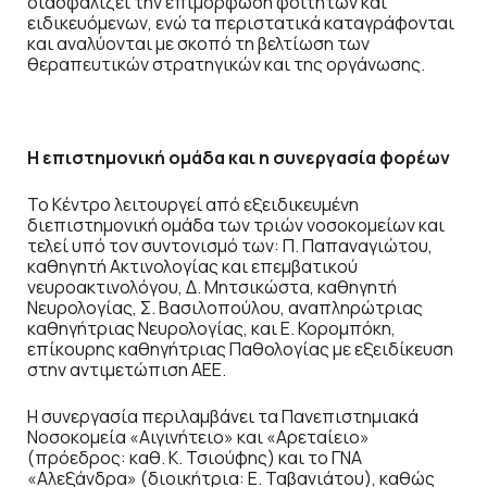
διασφαλίζει την επιμόρφωση φοιτητών και
ειδικευόμενων, ενώ τα περιστατικά καταγράφονται
και αναλύονται με σκοπό τη βελτίωση των
θεραπευτικών στρατηγικών και της οργάνωσης.
Η επιστημονική ομάδα και η συνεργασία φορέων
Το Κέντρο λειτουργεί από εξειδικευμένη
διεπιστημονική ομάδα των τριών νοσοκομείων και
τελεί υπό τον συντονισμό των: Π. Παπαναγιώτου,
καθηγητή Ακτινολογίας και επεμβατικού
νευροακτινολόγου, Δ. Μητσικώστα, καθηγητή
Νευρολογίας, Σ. Βασιλοπούλου, αναπληρώτριας
καθηγήτριας Νευρολογίας, και Ε. Κορομπόκη,
επίκουρης καθηγήτριας Παθολογίας με εξειδίκευση
στην αντιμετώπιση ΑΕΕ.
Η συνεργασία περιλαμβάνει τα Πανεπιστημιακά
Νοσοκομεία «Αιγινήτειο» και «Αρεταίειο»
(πρόεδρος: καθ. Κ. Τσιούφης) και το ΓΝΑ
«Αλεξάνδρα» (διοικήτρια: Ε. Ταβανιάτου), καθώς