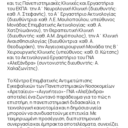
και τις Πανεπιστημιακές Κλινικές και Εργαστήρια
του ΕΚΠΑ: την Α΄ Νευρολογική Κλινική (διευθυντής:
καθ. Λ. Στεφανής), το Α΄ Εργαστήριο Ακτινολογίας
(διευθύντρια: καθ. Λ.Ε. Μουλοπούλου, υπεύθυνος
Μονάδας Επεμβατικής Ακτινολογίας: καθ. Α.
Χατζηϊωάννου), τη Θεραπευτική Κλινική
(διευθυντής: καθ. Α.Μ. Δημόπουλος), την Α΄ Κλινική
Αναισθησιολογίας (διευθύντρια: καθ. Α.
Θεοδωράκη), την Αγγειοχειρουργική Μονάδα της Β΄
Χειρουργικής Κλινικής (υπεύθυνος: καθ. Θ. Κώτσης)
και το Ακτινολογικό Εργαστήριο του ΓΝΑ
«Αλεξάνδρα» (συντονιστής διευθυντής: Α.
Χαλαζωνίτης).
Το Κέντρο Επεμβατικής Αντιμετώπισης
Εγκεφαλικών των Πανεπιστημιακών Νοσοκομείων
«Αρεταίειο»-«Αιγινήτειο»- ΓΝΑ «Αλεξάνδρα»
αποτελεί ένα ζωντανό παράδειγμα για το πώς η
επιστήμη, η πανεπιστημιακή διδασκαλία, η
τεχνολογική καινοτομία και η δημόσια υγεία
μπορούν να συνδυαστούν με επιτυχία. Με
τεκμηριωμένη προσέγγιση, διεπιστημονική
συνεργασία και έμπρακτα αποτελέσματα, συνεχίζει