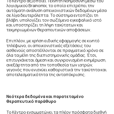
Το Κέντρο αξιοποιεί Τεχνητή Νοημοσύνη μέσω του
λογισμικού Brainomix, το οποίο επιτρέπει την
αυτόματη ανάλυση απεικονιστικών δεδομένων μέσα
σε λίγα δευτερόλεπτα. Το σύστημα εντοπίζει τη
βλάβη, υπολογίζει τον σωζόμενο εγκεφαλικό ιστό
και υποστηρίζει τη λήψη ταχύτατων και
τεκμηριωμένων θεραπευτικών αποφάσεων.
Επιπλέον, με χρήση ειδικής εφαρμογής σε κινητό
τηλέφωνο, οι απεικονιστικές εξετάσεις του
ασθενούς αποστέλλονται σε πραγματικό χρόνο σε
όλα τα μέλη της διεπιστημονικής ομάδας. Έτσι,
επιτυγχάνεται άμεση και συγχρονισμένη ενημέρωση,
ανεξάρτητα από την τοποθεσία των ιατρών,
γεγονός που ενισχύει καθοριστικά την ταχύτητα και
αποτελεσματικότητα της ανταπόκρισης.
Νεότερα δεδομένα και παρατεταμένο
θεραπευτικό παράθυρο
Το Κέντρο ενσωματώνει τα πλέον πρόσφατα διεθνή