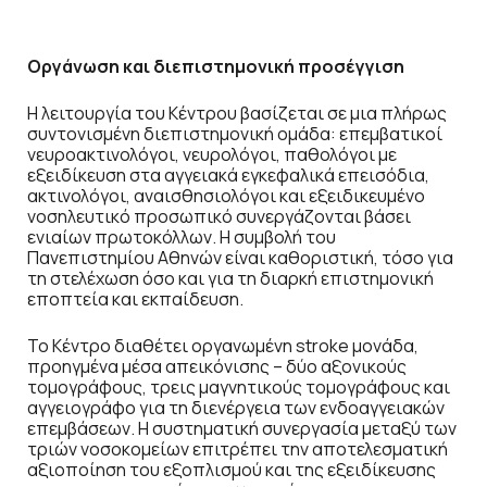
Οργάνωση και διεπιστημονική προσέγγιση
Η λειτουργία του Κέντρου βασίζεται σε μια πλήρως
συντονισμένη διεπιστημονική ομάδα: επεμβατικοί
νευροακτινολόγοι, νευρολόγοι, παθολόγοι με
εξειδίκευση στα αγγειακά εγκεφαλικά επεισόδια,
ακτινολόγοι, αναισθησιολόγοι και εξειδικευμένο
νοσηλευτικό προσωπικό συνεργάζονται βάσει
ενιαίων πρωτοκόλλων. Η συμβολή του
Πανεπιστημίου Αθηνών είναι καθοριστική, τόσο για
τη στελέχωση όσο και για τη διαρκή επιστημονική
εποπτεία και εκπαίδευση.
Το Κέντρο διαθέτει οργανωμένη stroke μονάδα,
προηγμένα μέσα απεικόνισης – δύο αξονικούς
τομογράφους, τρεις μαγνητικούς τομογράφους και
αγγειογράφο για τη διενέργεια των ενδοαγγειακών
επεμβάσεων. Η συστηματική συνεργασία μεταξύ των
τριών νοσοκομείων επιτρέπει την αποτελεσματική
αξιοποίηση του εξοπλισμού και της εξειδίκευσης