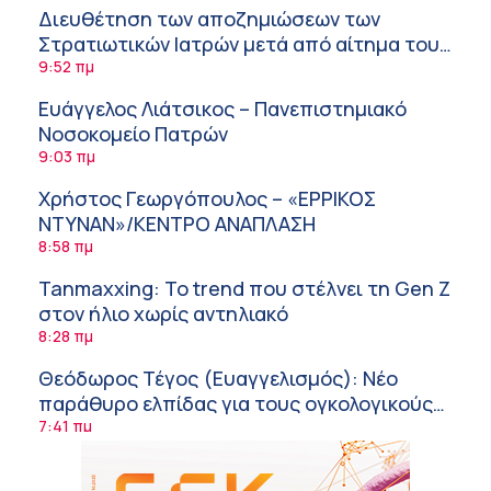
Διευθέτηση των αποζημιώσεων των
Στρατιωτικών Ιατρών μετά από αίτημα του
ΙΣΑ
9:52 πμ
Ευάγγελος Λιάτσικος – Πανεπιστημιακό
Νοσοκομείο Πατρών
9:03 πμ
Χρήστος Γεωργόπουλος – «ΕΡΡΙΚΟΣ
ΝΤΥΝΑΝ»/ΚΕΝΤΡΟ ΑΝΑΠΛΑΣΗ
8:58 πμ
Tanmaxxing: To trend που στέλνει τη Gen Z
στον ήλιο χωρίς αντηλιακό
8:28 πμ
Θεόδωρος Τέγος (Ευαγγελισμός): Νέο
παράθυρο ελπίδας για τους ογκολογικούς
ασθενείς μέσω κλινικών δοκιμών
7:41 πμ
Ασφάλεια στο νερό: 8 χρήσιμες οδηγίες