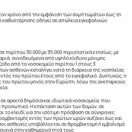
 τον χρόνο από την εμφάνιση των συμπτωμάτων έως τη
τό καθυστέρησης οδηγεί σε απώλεια εγκεφαλικών
σε περίπου 30.000 με 35.000 περιστατικά ετησίως, με
αριά, συνοδευόμενα από υψηλό κίνδυνο μόνιμης
έξοδο από το νοσοκομείο περίπου 1 στους 3
των ασθενών καταλήγει κατά τη διάρκεια της νοσηλείας
εντός του πρώτου έτους από το εγκεφαλικό. Δυστυχώς, η
ς του πρώτου μηνός στην Ευρώπη, λόγω της ανεπαρκούς
εία.
 σε αρκετά δημόσια και ιδιωτικά νοσοκομεία, που
ο προσωπικό. Η επέκταση αυτών των δομών, σε
ι το κλειδί για την ισότιμη πρόσβαση σε σύγχρονες
θρομβεκτομής εντός των πρώτων ωρών αυξάνει έως και
οι ασθενείς υποβάλλονται σε θρομβεκτομή ή εμβολισμό
συχνά στην καθημερινότητά τους.