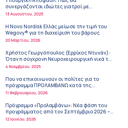
Υπουργική Απόφαση: Πως θα
στη διάρκεια του καλοκαιριού
12:08 μμ
συνεργάζονται ιδιώτες γιατροί με
νοσοκομεία του δημοσίου συστήματος
13 Αυγούστου, 2025
Μιχάλης Τάτσης, Insurance & Healthcare
υγείας
Analyst, διευθυντής Επιχειρηματικής
Η Novo Nordisk Ελλάς μείωσε την τιμή του
Ανάπτυξης Ομίλου HHG
11:54 πμ
Wegovy® για τη διαχείριση του βάρους
20 Μαρτίου, 2026
Kavita Patel: Ένα στα πέντε καινοτόμα
φάρμακα φτάνει τελικά στην Ελλάδα
Χρήστος Γεωργόπουλος (Ερρίκος Ντυνάν):
9:21 πμ
Όταν η σύγχρονη Νευροχειρουργική νικά το
φόβο!
4 Νοεμβρίου, 2025
Υπάρχει τελικά «δίαιτα θυρεοειδούς»; Τι
λέει η επιστήμη για τη διατροφή και τα
Που να επικοινωνούν οι πολίτες για το
συμπληρώματα
7:38 πμ
πρόγραμμα ΠΡΟΛΑΜΒΑΝΩ κατά της
παχυσαρκίας
11 Φεβρουαρίου, 2026
Πυρκαγιά στη Δυτική Αττική: Οι κίνδυνοι για
τη δημόσια υγεία
Πρόγραμμα «Προλαμβάνω»: Νέα φάση του
7:16 πμ
προγράμματος από τον Σεπτέμβριο 2026 –
Δωρεάν προληπτικές εξετάσεις έως το 2030
12 Ιουνίου, 2026
Metropolitan Hospital: Στο επίκεντρο των