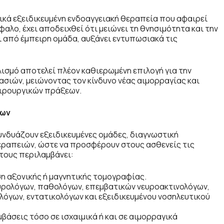
τικά εξειδικευμένη ενδοαγγειακή θεραπεία που αφαιρεί
αλο, έχει αποδειχθεί ότι μειώνει τη θνησιμότητα και την
ι από έμπειρη ομάδα, αυξάνει εντυπωσιακά τις
λισμό αποτελεί πλέον καθιερωμένη επιλογή για την
σιών, μειώνοντας τον κίνδυνο νέας αιμορραγίας και
ειρουργικών πράξεων.
ίων
υνδυάζουν εξειδικευμένες ομάδες, διαγνωστική
εραπειών, ώστε να προσφέρουν στους ασθενείς τις
τους περιλαμβάνει:
ση αξονικής ή μαγνητικής τομογραφίας.
ρολόγων, παθολόγων, επεμβατικών νευροακτινολόγων,
λόγων, εντατικολόγων και εξειδικευμένου νοσηλευτικού
βάσεις τόσο σε ισχαιμικά ή και σε αιμορραγικά