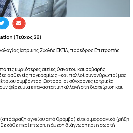
ation (Τεύχος 26)
ινολογίας Ιατρικής Σχολής ΕΚΠΑ, πρόεδρος Επιτροπής
από τις κυριότερες αιτίες θανάτου και σοβαρής
δες ασθενείς παγκοσμίως –και πολλοί συνάνθρωποί μας
τέτοιου συμβάντος. Ωστόσο, οι σύγχρονες ιατρικές
χουν φέρει μια επαναστατική αλλαγή στη διαχείριση και
κό (απόφραξη αγγείου από θρόμβο) είτε αιμορραγικό (ρήξη
 Σε κάθε περίπτωση, η άμεση διάγνωση και η σωστή