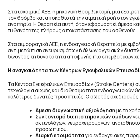
Στα ισχαιμικά ΑΕΕ, η μηχανική θρομβεκτομή, μια εξαιρε
τον θρόμβο και αποκαθιστά την αιματική ροή στον εγκέφ
αναπηρία. Η θεραπεία αυτή, όταν εφαρμοστεί άμεσα κα
πιθανότητες πλήρους αποκατάστασης του ασθενούς.
Στα αιμορραγικά ΑΕΕ, η ενδοαγγειακή θεραπεία με εμβο
αντιμετώπιση ανευρυσμάτων ή άλλων αγγειακών δυσπλα
δίνοντας τη δυνατότητα αποφυγής πιο επεμβατικών χ
Η αναγκαιότητα των Κέντρων Εγκεφαλικών Επεισοδ
Τα Κέντρα Εγκεφαλικών Επεισοδίων (Stroke Centers) σ
τεχνολογία αιχμής και διαθεσιμότητα ενδοαγγειακών θ
καλύτερες δυνατές προοπτικές. Ο σωστός σχεδιασμός 
Άμεση διαγνωστική αξιολόγηση
με τη χρή
Συντονισμό διεπιστημονικών ομάδων
νευ
ακτινολόγων, νευροχειρουργών, αναισθησιο
προσωπικού.
Διαρκή ετοιμότητα
για ενδαγγειακές παρεμ