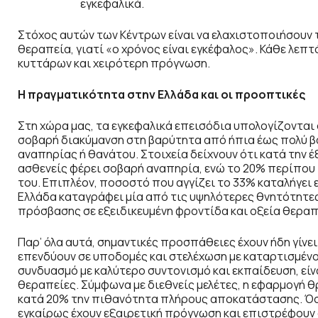
εγκεφαλικά.
Στόχος αυτών των Κέντρων είναι να ελαχιστοποιήσουν
θεραπεία, γιατί «ο χρόνος είναι εγκέφαλος». Κάθε λεπ
κυττάρων και χειρότερη πρόγνωση.
Η πραγματικότητα στην Ελλάδα και οι προοπτικές
Στη χώρα μας, τα εγκεφαλικά επεισόδια υπολογίζονται 
σοβαρή διακύμανση στη βαρύτητα από ήπια έως πολύ β
αναπηρίας ή θανάτου. Στοιχεία δείχνουν ότι κατά την 
ασθενείς φέρει σοβαρή αναπηρία, ενώ το 20% περίπου 
του. Επιπλέον, ποσοστό που αγγίζει το 33% καταλήγει 
Ελλάδα καταγράφει μία από τις υψηλότερες θνητότητε
πρόσβασης σε εξειδικευμένη φροντίδα και οξεία θεραπ
Παρ’ όλα αυτά, σημαντικές προσπάθειες έχουν ήδη γίνει
επενδύουν σε υποδομές και στελέχωση με καταρτισμέν
συνδυασμό με καλύτερο συντονισμό και εκπαίδευση, είνα
θεραπείες. Σύμφωνα με διεθνείς μελέτες, η εφαρμογή 
κατά 20% την πιθανότητα πλήρους αποκατάστασης. Όσ
εγκαίρως έχουν εξαιρετική πρόγνωση και επιστρέφουν 