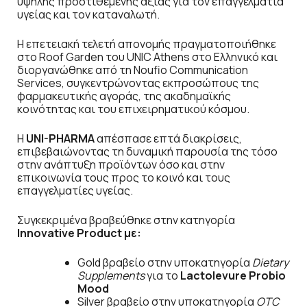
υψηλής προστιθέμενης αξίας για τον επαγγελματία
υγείας και τον καταναλωτή.
Η επετειακή τελετή απονομής πραγματοποιήθηκε
στο Roof Garden του UNIC Athens στο Ελληνικό και
διοργανώθηκε από τη Noufio Communication
Services, συγκεντρώνοντας εκπροσώπους της
φαρμακευτικής αγοράς, της ακαδημαϊκής
κοινότητας και του επιχειρηματικού κόσμου.
Η
UNI-PHARMA
απέσπασε επτά διακρίσεις,
επιβεβαιώνοντας τη δυναμική παρουσία της τόσο
στην ανάπτυξη προϊόντων όσο και στην
επικοινωνία τους προς το κοινό και τους
επαγγελματίες υγείας.
Συγκεκριμένα βραβεύθηκε στην κατηγορία
Innovative
Product
με:
Gold βραβείο στην υποκατηγορία
Dietary
Supplements
για το
Lactolevure Probio
Mood
Silver βραβείο στην υποκατηγορία
OTC