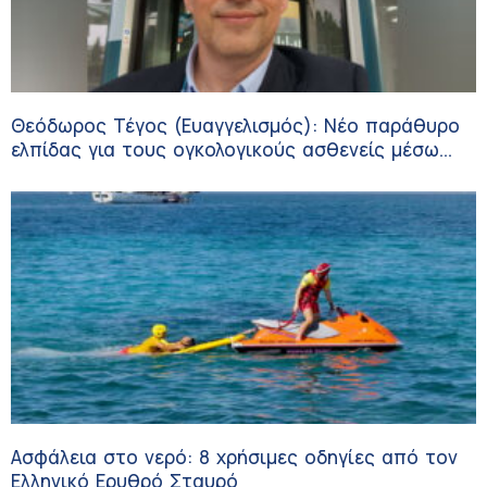
Θεόδωρος Τέγος (Ευαγγελισμός): Νέο παράθυρο
ελπίδας για τους ογκολογικούς ασθενείς μέσω
κλινικών δοκιμών
Ασφάλεια στο νερό: 8 χρήσιμες οδηγίες από τον
Ελληνικό Ερυθρό Σταυρό