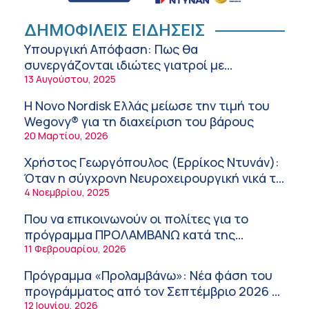
Διακοπές με ασφάλεια
6:20 πμ
Ειρήνη Ζίγκιρη (Ερρίκος Ντυνάν): H θερμική
ΔΗΜΟΦΙΛΕΙΣ ΕΙΔΗΣΕΙΣ
καταπόνηση στους ηλικιωμένους
Υπουργική Απόφαση: Πως θα
εργαζόμενους
6:11 πμ
συνεργάζονται ιδιώτες γιατροί με
νοσοκομεία του δημοσίου συστήματος
13 Αυγούστου, 2025
Σύσκεψη στον ΕΟΦ για την ομαλή
υγείας
λειτουργία της εφοδιαστικής αλυσίδας των
Η Novo Nordisk Ελλάς μείωσε την τιμή του
φαρμάκων στη διάρκεια του καλοκαιριού
12:08 μμ
Wegovy® για τη διαχείριση του βάρους
20 Μαρτίου, 2026
Μιχάλης Τάτσης, Insurance & Healthcare
Analyst, διευθυντής Επιχειρηματικής
Χρήστος Γεωργόπουλος (Ερρίκος Ντυνάν):
Ανάπτυξης Ομίλου HHG
11:54 πμ
Όταν η σύγχρονη Νευροχειρουργική νικά το
φόβο!
4 Νοεμβρίου, 2025
Kavita Patel: Ένα στα πέντε καινοτόμα
φάρμακα φτάνει τελικά στην Ελλάδα
Που να επικοινωνούν οι πολίτες για το
9:21 πμ
πρόγραμμα ΠΡΟΛΑΜΒΑΝΩ κατά της
παχυσαρκίας
11 Φεβρουαρίου, 2026
Υπάρχει τελικά «δίαιτα θυρεοειδούς»; Τι
λέει η επιστήμη για τη διατροφή και τα
Πρόγραμμα «Προλαμβάνω»: Νέα φάση του
συμπληρώματα
7:38 πμ
προγράμματος από τον Σεπτέμβριο 2026 –
Δωρεάν προληπτικές εξετάσεις έως το
12 Ιουνίου, 2026