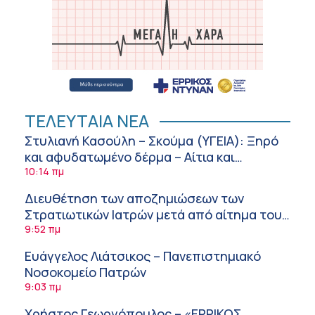
ΤΕΛΕΥΤΑΙΑ ΝΕΑ
Στυλιανή Κασούλη – Σκούμα (ΥΓΕΙΑ): Ξηρό
και αφυδατωμένο δέρμα – Αίτια και
αντιμετώπιση
10:14 πμ
Διευθέτηση των αποζημιώσεων των
Στρατιωτικών Ιατρών μετά από αίτημα του
ΙΣΑ
9:52 πμ
Ευάγγελος Λιάτσικος – Πανεπιστημιακό
Νοσοκομείο Πατρών
9:03 πμ
Χρήστος Γεωργόπουλος – «ΕΡΡΙΚΟΣ