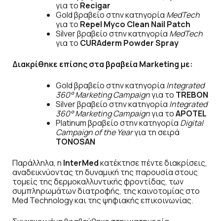
για το
Recigar
Gold βραβείο στην κατηγορία
MedTech
για το
Repel
Myco
Clean
Nail Patch
Silver βραβείο στην κατηγορία
MedTech
για το
C
URA
derm
Powder
Spray
Διακρίθηκε επίσης στα βραβεία
Marketing
με:
Gold βραβείο στην κατηγορία
Integrated
360° Marketing Campaign
για το
TREBON
Silver βραβείο στην κατηγορία
Integrated
360° Marketing Campaign
για το
APOTEL
Platinum βραβείο στην κατηγορία
Digital
Campaign of the Year
για τη σειρά
TONOSAN
Παράλληλα, η
InterMed
κατέκτησε πέντε διακρίσεις,
αναδεικνύοντας τη δυναμική της παρουσία στους
τομείς της δερμοκαλλυντικής φροντίδας, των
συμπληρωμάτων διατροφής, της καινοτομίας στο
Med Technology και της ψηφιακής επικοινωνίας.