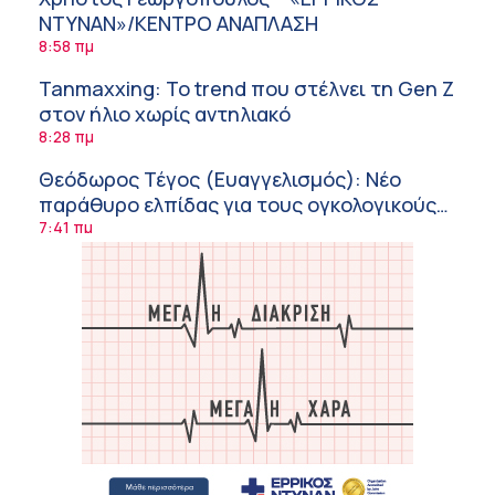
ΝΤΥΝΑΝ»/ΚΕΝΤΡΟ ΑΝΑΠΛΑΣΗ
8:58 πμ
Tanmaxxing: To trend που στέλνει τη Gen Z
στον ήλιο χωρίς αντηλιακό
8:28 πμ
Θεόδωρος Τέγος (Ευαγγελισμός): Νέο
παράθυρο ελπίδας για τους ογκολογικούς
ασθενείς μέσω κλινικών δοκιμών
7:41 πμ
Ασφάλεια στο νερό: 8 χρήσιμες οδηγίες
από τον Ελληνικό Ερυθρό Σταυρό
7:03 πμ
Μαρίνα Ραυτοπούλου (ΙΑΤΡΙΚΟ ΚΕΝΤΡΟ):
Εκπαίδευση στον διαβήτη – Ένας πυλώνας
της σύγχρονης φροντίδας
6:56 πμ
Αθανάσιος Μανώλης (Metropolitan
Hospital): Καρδιοπαθείς και καλοκαίρι –