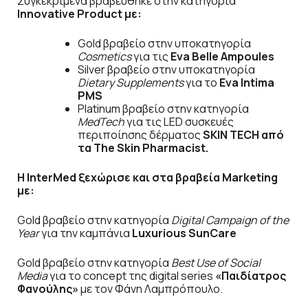
Συγκεκριμένα βραβεύθηκε στην κατηγορία
Innovative
Product
με:
Gold βραβείο στην υποκατηγορία
Cosmetics
για τις
Eva Belle Ampoules
Silver βραβείο στην υποκατηγορία
Dietary Supplements
για το
Eva Intima
PMS
Platinum βραβείο στην κατηγορία
MedTech
για τις LED συσκευές
περιποίησης δέρματος
SKIN TECH από
τα
The
Skin
Pharmacist
.
H
InterMed
ξεχώρισε και στα βραβεία
Marketing
με:
Gold βραβείο στην κατηγορία
Digital Campaign of the
Year
για την καμπάνια
Luxurious SunCare
Gold βραβείο στην κατηγορία
Best Use of Social
Media
για το concept της digital series
«
Παιδίατρος
Φανούλης
»
με τον Φάνη Λαμπρόπουλο.