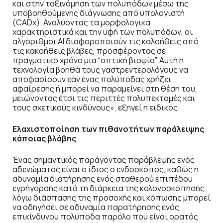
και στην ταξινόμηση των πολυπόδων μέσω της
υποβοηθούμενης διάγνωσης από υπολογιστή
(CADx). Αναλύοντας τα μορφολογικά
χαρακτηριστικά και την υφή των πολυπόδων, οι
αλγόριθμοι AI διαφοροποιούν τις καλοήθεις από
τις κακοήθεις βλάβες, προσφέροντας σε
πραγματικό χρόνο μια “οπτική βιοψία”. Αυτή η
τεχνολογία βοηθά τους γαστρεντερολόγους να
αποφασίσουν εάν ένας πολύποδας χρήζει
αφαίρεσης ή μπορεί να παραμείνει στη θέση του,
μειώνοντας έτσι τις περιττές πολυπεκτομές και
τους σχετικούς κινδύνους», εξηγεί η ειδικός.
Ελαχιστοποίηση των πιθανοτήτων παράλειψης
κάποιας βλάβης
Ένας σημαντικός παράγοντας παράβλεψης ενός
αδενώματος είναι ο ίδιος ο ενδοσκόπος, καθώς η
αδυναμία διατήρησης ενός σταθερού επιπέδου
εγρήγορσης κατά τη διάρκεια της κολονοσκόπησης
λόγω διάσπασης της προσοχής και κόπωσης μπορεί
να οδηγήσει σε αδυναμία παρατήρησης ενός
επικίνδυνου πολύποδα παρόλο που είναι ορατός