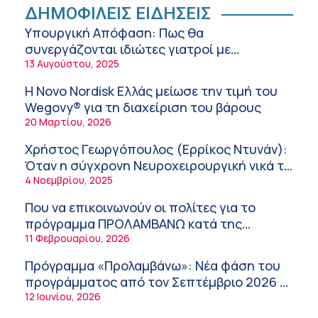
Ειρήνη Ζίγκιρη (Ερρίκος Ντυνάν): H θερμική
ΔΗΜΟΦΙΛΕΙΣ ΕΙΔΗΣΕΙΣ
καταπόνηση στους ηλικιωμένους
Υπουργική Απόφαση: Πως θα
εργαζόμενους
6:11 πμ
συνεργάζονται ιδιώτες γιατροί με
νοσοκομεία του δημοσίου συστήματος
13 Αυγούστου, 2025
Σύσκεψη στον ΕΟΦ για την ομαλή
υγείας
λειτουργία της εφοδιαστικής αλυσίδας των
Η Novo Nordisk Ελλάς μείωσε την τιμή του
φαρμάκων στη διάρκεια του καλοκαιριού
12:08 μμ
Wegovy® για τη διαχείριση του βάρους
20 Μαρτίου, 2026
Μιχάλης Τάτσης, Insurance & Healthcare
Analyst, διευθυντής Επιχειρηματικής
Χρήστος Γεωργόπουλος (Ερρίκος Ντυνάν):
Ανάπτυξης Ομίλου HHG
11:54 πμ
Όταν η σύγχρονη Νευροχειρουργική νικά το
φόβο!
4 Νοεμβρίου, 2025
Kavita Patel: Ένα στα πέντε καινοτόμα
φάρμακα φτάνει τελικά στην Ελλάδα
Που να επικοινωνούν οι πολίτες για το
9:21 πμ
πρόγραμμα ΠΡΟΛΑΜΒΑΝΩ κατά της
παχυσαρκίας
11 Φεβρουαρίου, 2026
Υπάρχει τελικά «δίαιτα θυρεοειδούς»; Τι
λέει η επιστήμη για τη διατροφή και τα
Πρόγραμμα «Προλαμβάνω»: Νέα φάση του
συμπληρώματα
7:38 πμ
προγράμματος από τον Σεπτέμβριο 2026 –
Δωρεάν προληπτικές εξετάσεις έως το
12 Ιουνίου, 2026
Πυρκαγιά στη Δυτική Αττική: Οι κίνδυνοι για
2030