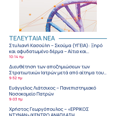
ΤΕΛΕΥΤΑΙΑ ΝΕΑ
Στυλιανή Κασούλη – Σκούμα (ΥΓΕΙΑ): Ξηρό
και αφυδατωμένο δέρμα – Αίτια και
αντιμετώπιση
10:14 πμ
Διευθέτηση των αποζημιώσεων των
Στρατιωτικών Ιατρών μετά από αίτημα του
ΙΣΑ
9:52 πμ
Ευάγγελος Λιάτσικος – Πανεπιστημιακό
Νοσοκομείο Πατρών
9:03 πμ
Χρήστος Γεωργόπουλος – «ΕΡΡΙΚΟΣ
ΝΤΥΝΑΝ»/ΚΕΝΤΡΟ ΑΝΑΠΛΑΣΗ