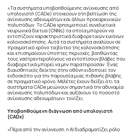
«Τα συστήματα υποβοηθούμενης ανίχνευσης από
υπολογιστή (CADe) στοχεύουν στη βελτίωση της
ανίχνευσης αδενωμάτων και άλλων προκαρκινικών
πολυπόδων. Το CADe χρησιμοποιεί συνελικτικά
νευρωνικά δίκτυα (CNNs) τα οποία μπορούν να
εντοπίζουν χαρακτηριστικά διαφορετικών εικόνων
κολονοσκόπησης. Αυτά τα συστήματα αναλύουν σε
πραγματικό χρόνο τα βίντεο της κολονοσκόπησης
και επισημαίνουν ύποπτες περιοχές, βοηθώντας
τους γαστρεντερολόγους να εντοπίσουν βλάβες που
διαφορετικά μπορεί να μην παρατηρούσαν. Ένας
διαισθητικός δείκτης στην οθόνη ειδοποιεί τον
ενδοσκόπο για την παρουσία μιας πιθανής βλάβης
σε πραγματικό χρόνο. Μελέτες έχουν δείξει ότι τα
συστήματα CADe μειώνουν σημαντικά την αδυναμία
ανίχνευσης πολυπόδων και αυξάνουν το ποσοστό
ανίχνευσης αδενωμάτων» τονίζει.
Υποβοηθούμενη διάγνωση από υπολογιστή
(CADx)
«Πέρα από την ανίχνευση, η AI διαδραματίζει ρόλο