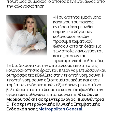
πολύτιμος σύμμαχος, ο οποίος δεν είναι άλλος από
την κολονοσκόπηση.
«Η συχνότητα εμφάνισης
καρκίνου του παχέος
εντέρου έχει μειωθεί
σημαντικά λόγω των
κολονοσκοπήσεων
προσυμπτωματικού
ελέγχου κατά τη διάρκεια
των οποίων ανιχνεύονται
και αφαιρούνται
προκαρκινικοί πολύποδες.
Τη διαδικασία και την αποτελεσματικότητα της
κολονοσκόπησης έρχονται πλέον να βελτιώσουν και
οι πρόσφατες εξελίξεις στην τεχνητή νοημοσύνη. Η
τεχνητή νοημοσύνη αξιοποιείται ακόμα και στον
τομέα των ενδοσκοπικών εξετάσεων με σκοπό να
βελτιώσει τα αποτελέσματα και να διαφυλάξει την
υγεία των ασθενών», επισημαίνει η κ.
Θεοφανώ
Μαρκουτσάκη Γαστρεντερολόγος, Διευθύντρια
Ε΄ Γαστρεντερολογικής Κλινικής Επεμβατικής
Ενδοσκόπησης
Metropolitan General
.