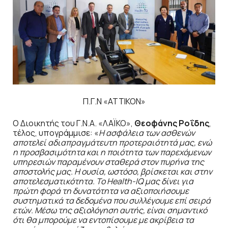
Π.Γ.Ν «ΑΤΤΙΚΟΝ»
Ο Διοικητής του Γ.Ν.Α. «ΛΑΪΚΟ»,
Θεοφάνης Ροΐδης
,
τέλος, υπογράμμισε: «
Η ασφάλεια των ασθενών
αποτελεί αδιαπραγμάτευτη προτεραιότητά μας, ενώ
η προσβασιμότητα και η ποιότητα των παρεχόμενων
υπηρεσιών παραμένουν σταθερά στον πυρήνα της
αποστολής μας. Η ουσία, ωστόσο, βρίσκεται και στην
αποτελεσματικότητα. Το Health-IQ μας δίνει για
πρώτη φορά τη δυνατότητα να αξιοποιήσουμε
συστηματικά τα δεδομένα που συλλέγουμε επί σειρά
ετών. Μέσω της αξιολόγηση αυτής, είναι σημαντικό
ότι θα μπορούμε να εντοπίσουμε με ακρίβεια τα