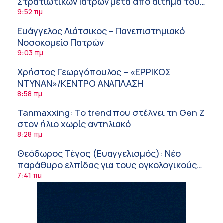
Στρατιωτικών Ιατρών μετά από αίτημα του
ΙΣΑ
9:52 πμ
Ευάγγελος Λιάτσικος – Πανεπιστημιακό
Νοσοκομείο Πατρών
9:03 πμ
Χρήστος Γεωργόπουλος – «ΕΡΡΙΚΟΣ
ΝΤΥΝΑΝ»/ΚΕΝΤΡΟ ΑΝΑΠΛΑΣΗ
8:58 πμ
Tanmaxxing: To trend που στέλνει τη Gen Z
στον ήλιο χωρίς αντηλιακό
8:28 πμ
Θεόδωρος Τέγος (Ευαγγελισμός): Νέο
παράθυρο ελπίδας για τους ογκολογικούς
ασθενείς μέσω κλινικών δοκιμών
7:41 πμ
Ασφάλεια στο νερό: 8 χρήσιμες οδηγίες
από τον Ελληνικό Ερυθρό Σταυρό
7:03 πμ