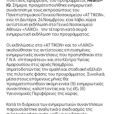
πιλοτικής εφαρμογής του προγράμματος
Health
–
IQ
. Σήμερα, πραγματοποιήθηκε ενημερωτική
συνάντηση με τους εκπροσώπους του
Πανεπιστημιακού Γενικού Νοσοκομείου «ΑΤΤΙΚΟΝ»,
ενώ τη Δευτέρα, 24 Νοεμβρίου, είχε λάβει χώρα
αντίστοιχη εκδήλωση στο Γενικό Νοσοκομείο
Αθηνών «ΛΑΪΚΟ», την τέταρτη κατά σειρά
ενημερωτική εκδήλωση του προγράμματος.
Οι εκδηλώσεις στο «ATTIKON» και το «ΛΑΪΚΟ»
ακολούθησαν τις αντίστοιχες επιτυχημένες
ενημερωτικές συναντήσεις που προηγήθηκαν στο
Γ.Ν.Α. «Ιπποκράτειο» και στο Κέντρο Υγείας
Αμαρουσίου στις αρχές Νοεμβρίου,
σηματοδοτώντας την ομαλή και σταδιακή εξέλιξη
της πιλοτικής φάσης του προγράμματος. Συνολικά,
μέσα στους επόμενους μήνες θα
πραγματοποιηθούν ακόμη εννέα (9) ενημερωτικές
συναντήσεις, καλύπτοντας και τις έξι (6)
Υγειονομικές Περιφέρειες της χώρας.
Κατά τη διάρκεια των ενημερωτικών συναντήσεων
παρουσιάστηκε αναλυτικά ο σχεδιασμός της
πιλοτικής εφαρμογής, μαζί με τις βασικές