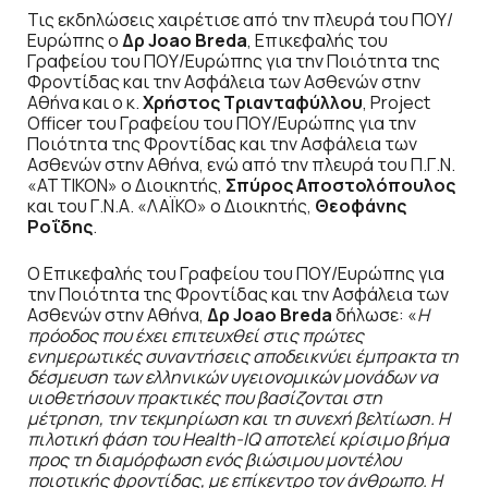
Τις εκδηλώσεις χαιρέτισε από την πλευρά του ΠΟΥ/
Ευρώπης ο
Δρ Joao Breda
, Επικεφαλής του
Γραφείου του ΠΟΥ/Ευρώπης για την Ποιότητα της
Φροντίδας και την Ασφάλεια των Ασθενών στην
Αθήνα και ο κ.
Χρήστος Τριανταφύλλου
, Project
Officer του Γραφείου του ΠΟΥ/Ευρώπης για την
Ποιότητα της Φροντίδας και την Ασφάλεια των
Ασθενών στην Αθήνα, ενώ από την πλευρά του Π.Γ.Ν.
«ΑΤΤΙΚΟΝ» ο Διοικητής,
Σπύρος Αποστολόπουλος
και του Γ.Ν.Α. «ΛΑΪΚΟ» ο Διοικητής,
Θεοφάνης
Ροΐδης
.
Ο Επικεφαλής του Γραφείου του ΠΟΥ/Ευρώπης για
την Ποιότητα της Φροντίδας και την Ασφάλεια των
Ασθενών στην Αθήνα,
Δρ Joao Breda
δήλωσε: «
Η
πρόοδος που έχει επιτευχθεί στις πρώτες
ενημερωτικές συναντήσεις αποδεικνύει έμπρακτα τη
δέσμευση των ελληνικών υγειονομικών μονάδων να
υιοθετήσουν πρακτικές που βασίζονται στη
μέτρηση, την τεκμηρίωση και τη συνεχή βελτίωση. Η
πιλοτική φάση του Health-IQ αποτελεί κρίσιμο βήμα
προς τη διαμόρφωση ενός βιώσιμου μοντέλου
ποιοτικής φροντίδας, με επίκεντρο τον άνθρωπο. Η