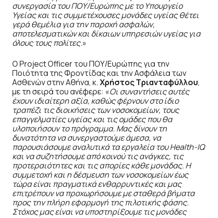
συνεργασία του ΠΟΥ/Ευρώπης με το Υπουργείο
Υγείας και τις συμμετέχουσες μονάδες υγείας θέτει
γερά θεμέλια για την παροχή ασφαλών,
αποτελεσματικών και δίκαιων υπηρεσιών υγείας για
όλους τους πολίτες.
»
Ο Project Officer του ΠΟΥ/Ευρώπης για την
Ποιότητα της Φροντίδας και την Ασφάλεια των
Ασθενών στην Αθήνα, κ.
Χρήστος Τριανταφύλλου
,
με τη σειρά του ανέφερε: «
Οι συναντήσεις αυτές
έχουν ιδιαίτερη αξία, καθώς φέρνουν στο ίδιο
τραπέζι τις διοικήσεις των νοσοκομείων, τους
επαγγελματίες υγείας και τις ομάδες που θα
υλοποιήσουν το πρόγραμμα. Μας δίνουν τη
δυνατότητα να συνεργαστούμε άμεσα, να
παρουσιάσουμε αναλυτικά τα εργαλεία του Health-IQ
και να συζητήσουμε από κοινού τις ανάγκες, τις
προτεραιότητες και τις απορίες κάθε μονάδας. Η
συμμετοχή και η δέσμευση των νοσοκομείων έως
τώρα είναι πραγματικά ενθαρρυντικές και μας
επιτρέπουν να προχωρήσουμε με σταθερά βήματα
προς την πλήρη εφαρμογή της πιλοτικής φάσης.
Στόχος μας είναι να υποστηρίξουμε τις μονάδες