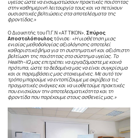
υγείας ώστε να ενσωματώσουν πρακτικές ποιότητας
στην καθημερινή λειτουργία τους και να πετύχουν
ουσιαστικές βελτιώσεις στα αποτελέσματα της
φροντίδας.
»
Ο Διοικητής του Π.Γ.Ν «ΑΤΤΙΚΟΝ»,
Σπύρος
Αποστολόπουλος
τόνισε:
«Η υιοθέτηση μιας
ενιαίας μεθοδολογίας αξιολόγησης αποτελεί
καθοριστικό βήμα για τη συστηματική και αξιόπιστη
βελτίωση της ποιότητας στο σύστημα υγείας. Το
Health
–
IQ
μας επιτρέπει να εργαζόμαστε με κοινά
πρότυπα, ώστε τα δεδομένα μας να είναι συγκρίσιμα
και οι παρεμβάσεις μας στοχευμένες. Με αυτό τον
τρόπο μπορούμε να εντοπίζουμε με ακρίβεια τις
πραγματικές ανάγκες και να υιοθετούμε πρακτικές
που ενισχύουν την αποτελεσματικότητα και τη
φροντίδα που παρέχουμε στους ασθενείς μας.»