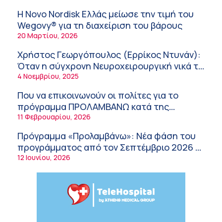
υγείας
λειτουργία της εφοδιαστικής αλυσίδας των
Η Novo Nordisk Ελλάς μείωσε την τιμή του
φαρμάκων στη διάρκεια του καλοκαιριού
12:08 μμ
Wegovy® για τη διαχείριση του βάρους
20 Μαρτίου, 2026
Μιχάλης Τάτσης, Insurance & Healthcare
Analyst, διευθυντής Επιχειρηματικής
Χρήστος Γεωργόπουλος (Ερρίκος Ντυνάν):
Ανάπτυξης Ομίλου HHG
11:54 πμ
Όταν η σύγχρονη Νευροχειρουργική νικά το
φόβο!
4 Νοεμβρίου, 2025
Kavita Patel: Ένα στα πέντε καινοτόμα
φάρμακα φτάνει τελικά στην Ελλάδα
Που να επικοινωνούν οι πολίτες για το
9:21 πμ
πρόγραμμα ΠΡΟΛΑΜΒΑΝΩ κατά της
παχυσαρκίας
11 Φεβρουαρίου, 2026
Υπάρχει τελικά «δίαιτα θυρεοειδούς»; Τι
λέει η επιστήμη για τη διατροφή και τα
Πρόγραμμα «Προλαμβάνω»: Νέα φάση του
συμπληρώματα
7:38 πμ
προγράμματος από τον Σεπτέμβριο 2026 –
Δωρεάν προληπτικές εξετάσεις έως το
12 Ιουνίου, 2026
Πυρκαγιά στη Δυτική Αττική: Οι κίνδυνοι για
2030
τη δημόσια υγεία
7:16 πμ
Metropolitan Hospital: Στο επίκεντρο των
εξελίξεων για την Τεχνητή Νοημοσύνη και