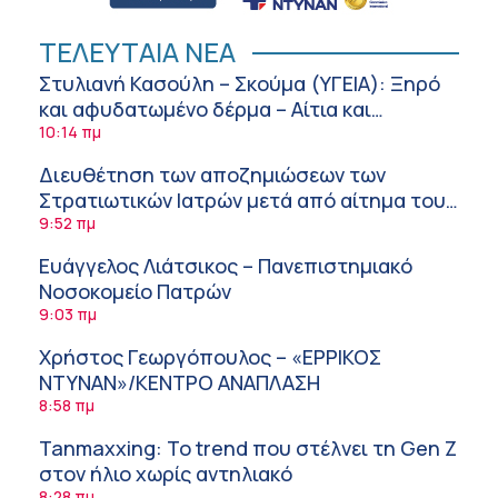
ΤΕΛΕΥΤΑΙΑ ΝΕΑ
Στυλιανή Κασούλη – Σκούμα (ΥΓΕΙΑ): Ξηρό
και αφυδατωμένο δέρμα – Αίτια και
αντιμετώπιση
10:14 πμ
Διευθέτηση των αποζημιώσεων των
Στρατιωτικών Ιατρών μετά από αίτημα του
ΙΣΑ
9:52 πμ
Ευάγγελος Λιάτσικος – Πανεπιστημιακό
Νοσοκομείο Πατρών
9:03 πμ
Χρήστος Γεωργόπουλος – «ΕΡΡΙΚΟΣ
ΝΤΥΝΑΝ»/ΚΕΝΤΡΟ ΑΝΑΠΛΑΣΗ
8:58 πμ
Tanmaxxing: To trend που στέλνει τη Gen Z
στον ήλιο χωρίς αντηλιακό
8:28 πμ