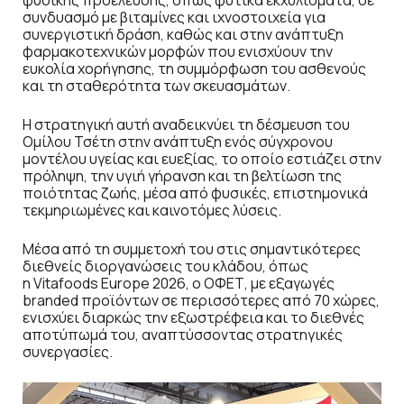
φυσικής προέλευσης, όπως φυτικά εκχυλίσματα, σε
συνδυασμό με βιταμίνες και ιχνοστοιχεία για
συνεργιστική δράση, καθώς και στην ανάπτυξη
φαρμακοτεχνικών μορφών που ενισχύουν την
ευκολία χορήγησης, τη συμμόρφωση του ασθενούς
και τη σταθερότητα των σκευασμάτων.
Η στρατηγική αυτή αναδεικνύει τη δέσμευση του
Ομίλου Τσέτη στην ανάπτυξη ενός σύγχρονου
μοντέλου υγείας και ευεξίας, το οποίο εστιάζει στην
πρόληψη, την υγιή γήρανση και τη βελτίωση της
ποιότητας ζωής, μέσα από φυσικές, επιστημονικά
τεκμηριωμένες και καινοτόμες λύσεις.
Μέσα από τη συμμετοχή του στις σημαντικότερες
διεθνείς διοργανώσεις του κλάδου, όπως
η Vitafoods Europe 2026, ο ΟΦΕΤ, με εξαγωγές
branded προϊόντων σε περισσότερες από 70 χώρες,
ενισχύει διαρκώς την εξωστρέφεια και το διεθνές
αποτύπωμά του, αναπτύσσοντας στρατηγικές
συνεργασίες.