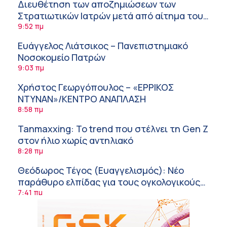
Διευθέτηση των αποζημιώσεων των
Στρατιωτικών Ιατρών μετά από αίτημα του
ΙΣΑ
9:52 πμ
Ευάγγελος Λιάτσικος – Πανεπιστημιακό
Νοσοκομείο Πατρών
9:03 πμ
Χρήστος Γεωργόπουλος – «ΕΡΡΙΚΟΣ
ΝΤΥΝΑΝ»/ΚΕΝΤΡΟ ΑΝΑΠΛΑΣΗ
8:58 πμ
Tanmaxxing: To trend που στέλνει τη Gen Z
στον ήλιο χωρίς αντηλιακό
8:28 πμ
Θεόδωρος Τέγος (Ευαγγελισμός): Νέο
παράθυρο ελπίδας για τους ογκολογικούς
ασθενείς μέσω κλινικών δοκιμών
7:41 πμ
Ασφάλεια στο νερό: 8 χρήσιμες οδηγίες
από τον Ελληνικό Ερυθρό Σταυρό