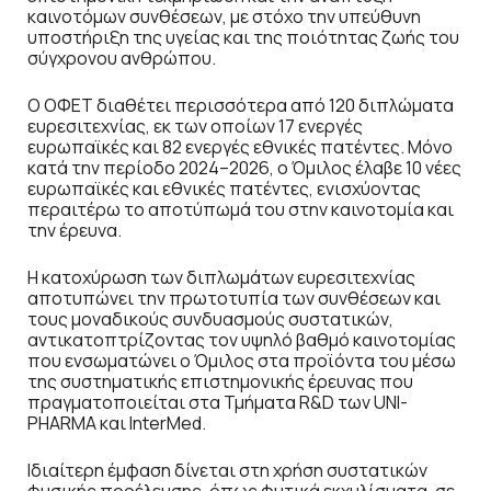
καινοτόμων συνθέσεων, με στόχο την υπεύθυνη
υποστήριξη της υγείας και της ποιότητας ζωής του
σύγχρονου ανθρώπου.
Ο ΟΦΕΤ διαθέτει περισσότερα από 120 διπλώματα
ευρεσιτεχνίας, εκ των οποίων 17 ενεργές
ευρωπαϊκές και 82 ενεργές εθνικές πατέντες. Μόνο
κατά την περίοδο 2024–2026, ο Όμιλος έλαβε 10 νέες
ευρωπαϊκές και εθνικές πατέντες, ενισχύοντας
περαιτέρω το αποτύπωμά του στην καινοτομία και
την έρευνα.
Η κατοχύρωση των διπλωμάτων ευρεσιτεχνίας
αποτυπώνει την πρωτοτυπία των συνθέσεων και
τους μοναδικούς συνδυασμούς συστατικών,
αντικατοπτρίζοντας τον υψηλό βαθμό καινοτομίας
που ενσωματώνει ο Όμιλος στα προϊόντα του μέσω
της συστηματικής επιστημονικής έρευνας που
πραγματοποιείται στα Τμήματα R&D των UNI-
PHARMA και InterMed.
Ιδιαίτερη έμφαση δίνεται στη χρήση συστατικών