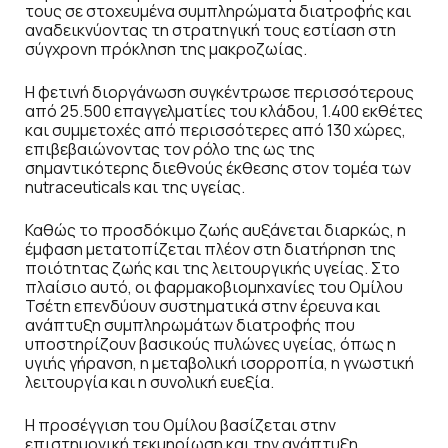
τους σε στοχευμένα συμπληρώματα διατροφής και
αναδεικνύοντας τη στρατηγική τους εστίαση στη
σύγχρονη πρόκληση της μακροζωίας.
Η φετινή διοργάνωση συγκέντρωσε περισσότερους
από 25.500 επαγγελματίες του κλάδου, 1.400 εκθέτες
και συμμετοχές από περισσότερες από 130 χώρες,
επιβεβαιώνοντας τον ρόλο της ως της
σημαντικότερης διεθνούς έκθεσης στον τομέα των
nutraceuticals και της υγείας.
Καθώς το προσδόκιμο ζωής αυξάνεται διαρκώς, η
έμφαση μετατοπίζεται πλέον στη διατήρηση της
ποιότητας ζωής και της λειτουργικής υγείας. Στο
πλαίσιο αυτό, οι φαρμακοβιομηχανίες του Ομίλου
Τσέτη επενδύουν συστηματικά στην έρευνα και
ανάπτυξη συμπληρωμάτων διατροφής που
υποστηρίζουν βασικούς πυλώνες υγείας, όπως η
υγιής γήρανση, η μεταβολική ισορροπία, η γνωστική
λειτουργία και η συνολική ευεξία.
Η προσέγγιση του Ομίλου βασίζεται στην
επιστημονική τεκμηρίωση και την ανάπτυξη