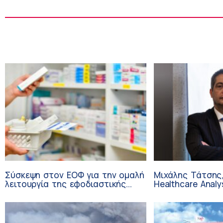
Σύσκεψη στον ΕΟΦ για την ομαλή
Μιχάλης Τάτσης,
λειτουργία της εφοδιαστικής
Healthcare Analy
αλυσίδας των φαρμάκων στη
Επιχειρηματικής
διάρκεια του καλοκαιριού
Ομίλου HHG