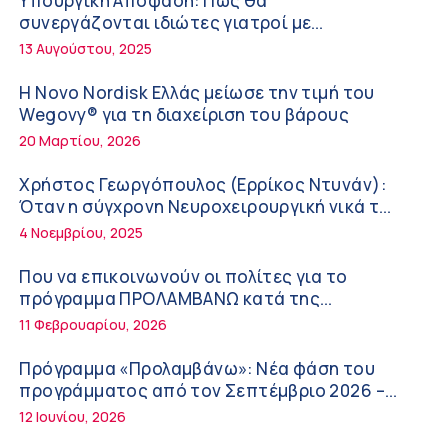
Υπουργική Απόφαση: Πως θα
ΚΥ Σοφάδων
συνεργάζονται ιδιώτες γιατροί με
Πόσο μας επηρεάζει ο ύπνος με ανεμιστήρα
νοσοκομεία του δημοσίου συστήματος
13 Αυγούστου, 2025
ή air-condition το καλοκαίρι
υγείας
11:34 πμ
Η Novo Nordisk Ελλάς μείωσε την τιμή του
Wegovy® για τη διαχείριση του βάρους
Randy Schekman, Νομπελίστας Ιατρικής:
20 Μαρτίου, 2026
«Σε πέντε χρόνια μπορεί να έχουμε
θεραπεία που αναστέλλει την εξέλιξη του
9:24 πμ
Χρήστος Γεωργόπουλος (Ερρίκος Ντυνάν):
Πάρκινσον»
Όταν η σύγχρονη Νευροχειρουργική νικά το
Αντώνης Βουκλαρής – «ΕΡΡΙΚΟΣ ΝΤΥΝΑΝ»
φόβο!
4 Νοεμβρίου, 2025
9:18 πμ
Που να επικοινωνούν οι πολίτες για το
Πώς να προλάβετε και να αντιμετωπίσετε
πρόγραμμα ΠΡΟΛΑΜΒΑΝΩ κατά της
τη διάρροια των ταξιδιωτών
παχυσαρκίας
11 Φεβρουαρίου, 2026
8:30 πμ
Πρόγραμμα «Προλαμβάνω»: Νέα φάση του
Ευμενής Καραφυλλίδης (Metropolitan
προγράμματος από τον Σεπτέμβριο 2026 –
General): Γιατί η διατροφή πρέπει να
Δωρεάν προληπτικές εξετάσεις έως το 2030
12 Ιουνίου, 2026
καθοδηγείται από κλινικό διαιτολόγο;
7:37 πμ