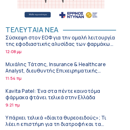
ΤΕΛΕΥΤΑΙΑ ΝΕΑ
Σύσκεψη στον ΕΟΦ για την ομαλή λειτουργία
της εφοδιαστικής αλυσίδας των φαρμάκων
στη διάρκεια του καλοκαιριού
12:08 μμ
Μιχάλης Τάτσης, Insurance & Healthcare
Analyst, διευθυντής Επιχειρηματικής
Ανάπτυξης Ομίλου HHG
11:54 πμ
Kavita Patel: Ένα στα πέντε καινοτόμα
φάρμακα φτάνει τελικά στην Ελλάδα
9:21 πμ
Υπάρχει τελικά «δίαιτα θυρεοειδούς»; Τι
λέει η επιστήμη για τη διατροφή και τα