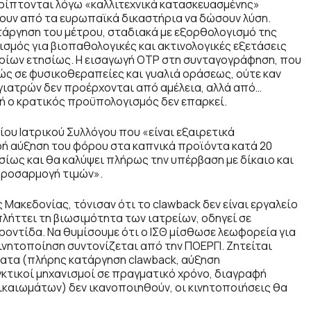
ρρίπτονται λόγω «καλλιτεχνικά κατασκευασμένης»
σουν από τα ευρωπαϊκά δικαστήρια να δώσουν λύση.
ατάργηση του μέτρου, σταδιακά με εξορθολογισμό της
σμός για βιοπαθολογικές και ακτινολογικές εξετάσεις
υρίων ετησίως. Η εισαγωγή OTP στη συνταγογράφηση, που
ώς σε φυσικοθεραπείες και γυαλιά οράσεως, ούτε καν
 γιατρών δεν προέρχονται από αμέλεια, αλλά από…
 ο κρατικός προϋπολογισμός δεν επαρκεί.
ου Ιατρικού Συλλόγου που «είναι εξαιρετικά
κρή αύξηση του φόρου στα καπνικά προϊόντα κατά 20
ίως και θα καλύψει πλήρως την υπέρβαση με δίκαιο και
προσαρμογή τιμών».
Μακεδονίας, τόνισαν ότι το clawback δεν είναι εργαλείο
λήττει τη βιωσιμότητα των ιατρείων, οδηγεί σε
οντίδα. Να θυμίσουμε ότι ο ΙΣΘ μίσθωσε λεωφορεία για
κινητοποίηση συντονίζεται από την ΠΟΕΡΓΙ. Ζητείται
ματα (πλήρης κατάργηση clawback, αύξηση
γκτικοί μηχανισμοί σε πραγματικό χρόνο, διαγραφή
καιωμάτων) δεν ικανοποιηθούν, οι κινητοποιήσεις θα