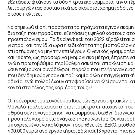
εξετάσεις φτάνουν τα δύο ή τρία εκατομμύρια, την υπέρ
λειτουργώντας ουσιαστικά ως ακούσιοι χρηματοδότες τ
στους πολίτες.
Να σημειωθεί ότι πρόσφατα τα πράγματα έγιναν ακόμη 
διάταξη που προσθέτει εξετάσεις υψηλού κόστους στ
προϋπολογισμού. Το δε clawback του 2022 εξοφλείται σ
γιατρό, και την ίδια ώρα η ειδικότητα της βιοπαθολογίας
επιστήμονες να μην την επιλέγουν. Ο γενικός γραμματέ
και rebate, ως προσωρινά μνημονιακά μέτρα, έπρεπε να
ενώ η πρωτοβάθμια περίθαλψη ασκείται αποκλειστικά 
«συνταξιούχοι συνάδελφοι, παρόλο που πλήρωναν εισφ
που δεν δημιούργησαν αυτοί! Καμία άλλη επαγγελματικ
αδικία, ενώ πολλοί έχουν αποφασίσει να κλείσουν τα ια
κοντά στο τέλος της καριέρας τους»!
Ο πρόεδρος του Συνδέσμου Ιδιωτών Εργαστηριακών Ια
Μανωλόπουλος χαρακτήρισε το μέτρο επαίσχυντο που εξ
αθρόα συνταγογράφηση, να εφαρμόσει διεθνή διαγνωστ
προϋπολογισμό στις ανάγκες της κοινωνίας. Οι γιατροί
υποχρεωμένοι να καλύψουν προμηθευτές, ΔΕΚΟ, μισθοδοσ
400.000 ευρώ ανά εργαστήριο. Εδώ και 13 χρόνια, η κοιν