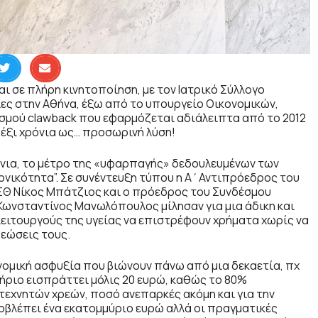
ι σε πλήρη κινητοποίηση, με τον Ιατρικό Σύλλογο
ίες στην Αθήνα, έξω από το υπουργείο Οικονομικών
,
σμού clawback που εφαρμόζεται αδιάλειπτα από το 2012
α έξι χρόνια ως… προσωρινή λύση!
μόνια, το μέτρο της «υφαρπαγής» δεδουλευμένων των
ονικότητα”. Σε συνέντευξη τύπου η Α΄Αντιπρόεδρος του
ΙΣΘ Νίκος Μπάτζιος και ο πρόεδρος του Συνδέσμου
Κωνσταντίνος Μανωλόπουλος μίλησαν για μια άδικη και
ειτουργούς της υγείας να επιστρέφουν χρήματα χωρίς να
ρεώσεις τους.
νομική ασφυξία που βιώνουν πάνω από μια δεκαετία, πχ
τήριο εισπράττει μόλις 20 ευρώ, καθώς το 80%
εχνητών χρεών, ποσό ανεπαρκές ακόμη και για την
βλέπει ένα εκατομμύριο ευρώ αλλά οι πραγματικές