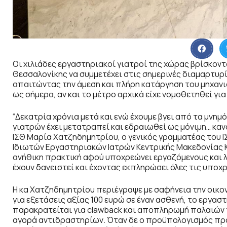
Οι χιλιάδες εργαστηριακοί γιατροί της χώρας βρίσκοντα
Θεσσαλονίκης να συμμετέχει στις σημερινές διαμαρτυρ
απαιτώντας την άμεση και πλήρη κατάργηση του μηχανι
ως σήμερα, αν και το μέτρο αρχικά είχε νομοθετηθεί γι
“Δεκατρία χρόνια μετά και ενώ έχουμε βγει από τα μνη
γιατρών έχει μετατραπεί και εδραιωθεί ως μόνιμη… καν
ΙΣΘ Μαρία Χατζηδημητρίου, ο γενικός γραμματέας του 
Ιδιωτών Εργαστηριακών Ιατρών Κεντρικής Μακεδονίας 
ανήθικη πρακτική αφού υποχρεώνει εργαζόμενους και λ
έχουν δανειστεί και έχοντας εκπληρώσει όλες τις υποχ
Η κα Χατζηδημητρίου περιέγραψε με σαφήνεια την οικο
για εξετάσεις αξίας 100 ευρώ σε έναν ασθενή, το εργασ
παρακρατείται για clawback και αποπληρωμή παλαιών τ
αγορά αντιδραστηρίων. Όταν δε ο προϋπολογισμός προ