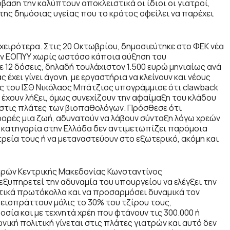
βαση την καλύπτουν αποκλειστικά οι ίδιοι οι γιατροί,
ης δημόσιας υγείας που το κράτος οφείλει να παρέχει
χειρότερα. Στις 20 Οκτωβρίου, δημοσιεύτηκε στο ΦΕΚ νέα
ον ΕΟΠΥΥ χωρίς ωστόσο κάποια αύξηση του
ε 12 δόσεις, δηλαδή τουλάχιστον 1.500 ευρώ μηνιαίως ανά
 έχει γίνει άγονη, με εργαστήρια να κλείνουν και νέους
ας του ΙΣΘ Νικόλαος Μπάτζιος υπογράμμισε ότι clawback
 έχουν λήξει, όμως συνεχίζουν την αφαίμαξη του κλάδου
στις πλάτες των βιοπαθολόγων. Πρόσθεσε ότι
ορές μια ζωή, αδυνατούν να λάβουν σύνταξη λόγω χρεών
ή κατηγορία στην Ελλάδα δεν αντιμετωπίζει παρόμοια
τρεία τους ή να μεταναστεύουν στο εξωτερικό, ακόμη και
τρών Κεντρικής Μακεδονίας Κωνσταντίνος
υπηρετεί την αδυναμία του υπουργείου να ελέγξει την
ικά πρωτόκολλα και να προσαρμόσει δυναμικά τον
 εισπράττουν μόλις το 30% του τζίρου τους,
ία και με τεχνητά χρέη που φτάνουν τις 300.000 ή
ωνική πολιτική γίνεται στις πλάτες γιατρών και αυτό δεν