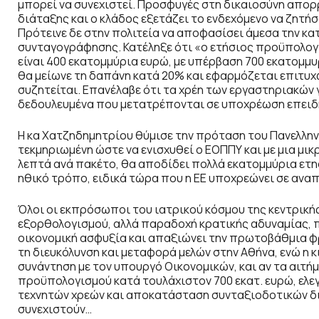
μπορεί να συνεχιστεί. Προσφυγές στη δικαιοσύνη απο
διάταξης και ο κλάδος εξετάζει το ενδεχόμενο να ζητή
Πρότεινε δε στην πολιτεία να αποφασίσει άμεσα την κ
συνταγογράφησης. Κατέληξε ότι «ο ετήσιος προϋπολογι
είναι 400 εκατομμύρια ευρώ, με υπέρβαση 700 εκατομμ
θα μείωνε τη δαπάνη κατά 20% και εφαρμόζεται επιτυχ
συζητείται. Επανέλαβε ότι τα χρέη των εργαστηριακών
δεδουλευμένα που μετατρέπονται σε υποχρέωση επειδή
Η κα Χατζηδημητρίου θύμισε την πρόταση του Πανελληνί
τεκμηριωμένη ώστε να ενισχυθεί ο ΕΟΠΠΥ και με μια μι
λεπτά ανά πακέτο, θα αποδίδει πολλά εκατομμύρια ετησ
ηθικό τρόπο, ειδικά τώρα που η ΕΕ υποχρεώνει σε ανα
Όλοι οι εκπρόσωποι του ιατρικού κόσμου της κεντρικής 
εξορθολογισμού, αλλά παραδοχή κρατικής αδυναμίας, π
οικονομική ασφυξία και απαξιώνει την πρωτοβάθμια φρ
τη διευκόλυνση και μεταφορά μελών στην Αθήνα, ενώ η 
συνάντηση με τον υπουργό Οικονομικών, και αν τα αιτή
προϋπολογισμού κατά τουλάχιστον 700 εκατ. ευρώ, ελε
τεχνητών χρεών και αποκατάσταση συνταξιοδοτικών δι
συνεχιστούν…