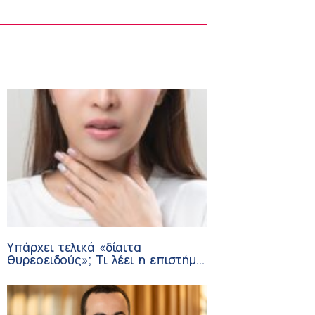
Στους Φούρνους η 230η Αποστολή των
Κινητών Ιατρικών Μονάδων (ΚΙΜ)
8:06 πμ
Υπάρχει τελικά «δίαιτα
θυρεοειδούς»; Τι λέει η επιστήμη
για τη διατροφή και τα
συμπληρώματα