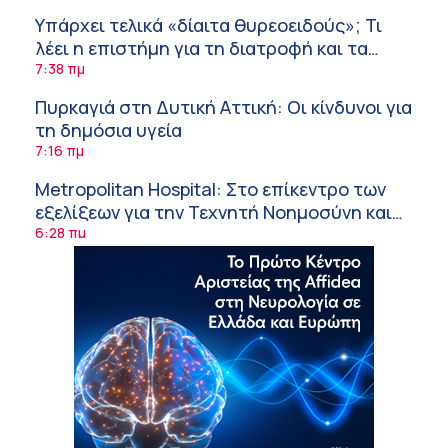
Υπάρχει τελικά «δίαιτα θυρεοειδούς»; Τι
λέει η επιστήμη για τη διατροφή και τα
συμπληρώματα
7:38 πμ
Πυρκαγιά στη Δυτική Αττική: Οι κίνδυνοι για
τη δημόσια υγεία
7:16 πμ
Metropolitan Hospital: Στο επίκεντρο των
εξελίξεων για την Τεχνητή Νοημοσύνη και
την Ογκολογία
6:28 πμ
Παύλος Γιαννακόπουλος – ΒΙΑΝΕΞ
5:27 πμ
Στέλιος Λιανός – INTERAMERICAN / Αθηναϊκή
Γενική Κλινική
5:17 πμ
Σε Λαμία και Καρδίτσα ο Υπουργός Υγείας
Άδ. Γεωργιάδης για την παραλαβή 7