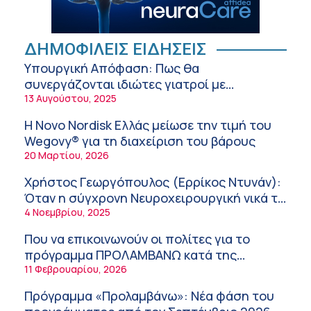
ασθενοφόρων του ΕΚΑΒ και τα εγκαίνια του
5:04 πμ
ΚΥ Σοφάδων
Πόσο μας επηρεάζει ο ύπνος με ανεμιστήρα
ή air-condition το καλοκαίρι
ΔΗΜΟΦΙΛΕΙΣ ΕΙΔΗΣΕΙΣ
11:34 πμ
Υπουργική Απόφαση: Πως θα
συνεργάζονται ιδιώτες γιατροί με
Randy Schekman, Νομπελίστας Ιατρικής:
νοσοκομεία του δημοσίου συστήματος
13 Αυγούστου, 2025
«Σε πέντε χρόνια μπορεί να έχουμε
υγείας
θεραπεία που αναστέλλει την εξέλιξη του
9:24 πμ
Η Novo Nordisk Ελλάς μείωσε την τιμή του
Πάρκινσον»
Wegovy® για τη διαχείριση του βάρους
Αντώνης Βουκλαρής – «ΕΡΡΙΚΟΣ ΝΤΥΝΑΝ»
20 Μαρτίου, 2026
9:18 πμ
Χρήστος Γεωργόπουλος (Ερρίκος Ντυνάν):
Πώς να προλάβετε και να αντιμετωπίσετε τη
Όταν η σύγχρονη Νευροχειρουργική νικά το
διάρροια των ταξιδιωτών
φόβο!
4 Νοεμβρίου, 2025
8:30 πμ
Που να επικοινωνούν οι πολίτες για το
Ευμενής Καραφυλλίδης (Metropolitan
πρόγραμμα ΠΡΟΛΑΜΒΑΝΩ κατά της
General): Γιατί η διατροφή πρέπει να
παχυσαρκίας
11 Φεβρουαρίου, 2026
καθοδηγείται από κλινικό διαιτολόγο;
7:37 πμ
Πρόγραμμα «Προλαμβάνω»: Νέα φάση του
Ιωάννης Μπολέτης – ΩΝΑΣΕΙΟ