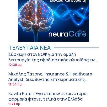
ΤΕΛΕΥΤΑΙΑ ΝΕΑ
Σύσκεψη στον ΕΟΦ για την ομαλή
λειτουργία της εφοδιαστικής αλυσίδας των
φαρμάκων στη διάρκεια του καλοκαιριού
12:08 μμ
Μιχάλης Τάτσης, Insurance & Healthcare
Analyst, διευθυντής Επιχειρηματικής
Ανάπτυξης Ομίλου HHG
11:54 πμ
Kavita Patel: Ένα στα πέντε καινοτόμα
φάρμακα φτάνει τελικά στην Ελλάδα
9:21 πμ