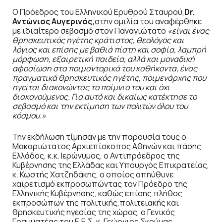
Ο Πρόεδρος του Ελληνικού Ερυθρού Σταυρού,
Dr
.
Αντώνιος Αυγερινός,
στην ομιλία του αναφέρθηκε
με ιδιαίτερο σεβασμό στον Παναγιώτατο
«είναι ένας
θρησκευτικός ηγέτης κράτιστος, θεολόγος και
λόγιος και επίσης με βαθιά πίστη και σοφία, λαμπρή
μόρφωση, εξαιρετική παιδεία, αλλά και μοναδική
αφοσίωση στα ποιμαντορικά του καθήκοντα, ένας
πραγματικά θρησκευτικός ηγέτης, ποιμενάρχης που
ηγείται διακονώντας το ποίμνιο του και όχι
διακονούμενος. Για αυτό και δικαίως κατέκτησε το
σεβασμό και την εκτίμηση των πολιτών όλου του
κόσμου.»
Την εκδήλωση τίμησαν με την παρουσία τους ο
Μακαριώτατος Αρχιεπίσκοπος Αθηνών και πάσης
Ελλάδος, κ.κ. Ιερώνυμος, ο Αντιπρόεδρος της
Κυβέρνησης της Ελλάδας και Υπουργός Επικρατείας,
κ. Κωστής Χατζηδάκης, ο οποίος απηύθυνε
χαιρετισμό εκπροσωπώντας τον Πρόεδρο της
Ελληνικής Κυβέρνησης, καθώς επίσης πλήθος
εκπροσώπων της πολιτικής,πολιτειακής και
θρησκευτικής ηγεσίας της χώρας, ο Γενικός
Γραμματέας του Ε.Ε.Σ. κ. Γεώργιος Σκούμας,