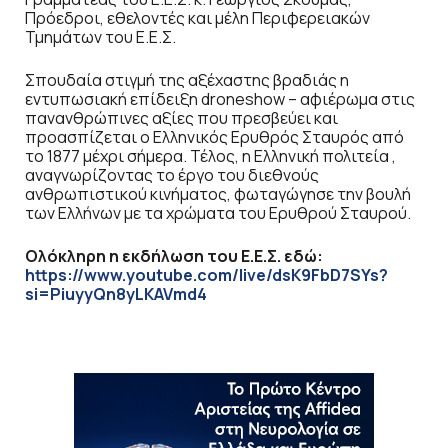
Πρόεδροι, εθελοντές και μέλη Περιφερειακών
Τμημάτων του Ε.Ε.Σ.
Σπουδαία στιγμή της αξέχαστης βραδιάς η
εντυπωσιακή επίδειξη droneshow – αφιέρωμα στις
πανανθρώπινες αξίες που πρεσβεύει και
προασπίζεται ο Ελληνικός Ερυθρός Σταυρός από
το 1877 μέχρι σήμερα. Τέλος, η Ελληνική πολιτεία ,
αναγνωρίζοντας το έργο του διεθνούς
ανθρωπιστικού κινήματος, φωταγώγησε την βουλή
των Ελλήνων με τα χρώματα του Ερυθρού Σταυρού.
Ολόκληρη η εκδήλωση του Ε.Ε.Σ. εδώ:
https://www.youtube.com/live/dsK9FbD7SYs?
si=PiuyyQn8yLKAVmd4