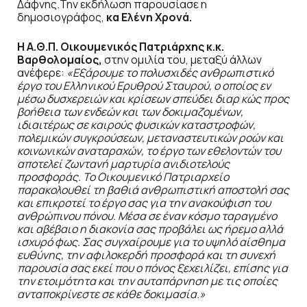
Δάφνης.Την εκδήλωση παρουσίασε η
δημοσιογράφος,
κα Ελένη Χρονά.
Η Α.Θ.Π. Οικουμενικός Πατριάρχης κ.κ.
Βαρθολομαίος,
στην ομιλία του, μεταξύ άλλων
ανέφερε:
«Εξάρουμε το πολυσχιδές ανθρωπιστικό
έργο του Ελληνικού Ερυθρού Σταυρού, ο οποίος εν
μέσω δυσχερειών και κρίσεων σπεύδει διαρ κώς προς
βοήθεια των ενδεών και των δοκιμαζομένων,
ιδιαιτέρως σε καιρούς φυσικών καταστροφών,
πολεμικών συγκρούσεων, μεταναστευτικών ροών και
κοινωνικών αναταραχών, το έργο των εθελοντών του
αποτελεί ζωντανή μαρτυρία ανιδιοτελούς
προσφοράς. Το Οικουμενικό Πατριαρχείο
παρακολουθεί τη βαθιά ανθρωπιστική αποστολή σας
και επικροτεί το έργο σας για την ανακούφιση του
ανθρώπινου πόνου. Μέσα σε έναν κόσμο ταραγμένο
και αβέβαιο η διακονία σας προβάλει ως ήρεμο αλλά
ισχυρό φως. Σας συγχαίρουμε για το υψηλό αίσθημα
ευθύνης, την αφιλοκερδή προσφορά και τη συνεχή
παρουσία σας εκεί που ο πόνος ξεχειλίζει, επίσης για
την ετοιμότητα και την αυταπάρνηση με τις οποίες
ανταποκρίνεστε σε κάθε δοκιμασία.»