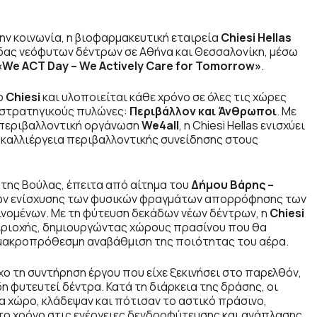
ην κοινωνία, η βιοφαρμακευτική εταιρεία
Chiesi
Hellas
ας νεόφυτων δέντρων σε Αθήνα και Θεσσαλονίκη, μέσω
«
We
ACT
Day
–
We
Actively
Care
for
Tomorrow
»
.
ο
Chiesi
και υλοποιείται κάθε χρόνο σε όλες τις χώρες
 στρατηγικούς πυλώνες:
Περιβάλλον και Άνθρωποι
. Με
ην περιβαλλοντική οργάνωση
We
4
all
, η Chiesi Hellas ενισχύει
ν καλλιέργεια περιβαλλοντικής συνείδησης στους
της Βούλας, έπειτα από αίτημα του
Δήμου Βάρης –
ών ενίσχυσης των φυσικών φραγμάτων απορρόφησης των
νομένων. Με τη φύτευση δεκάδων νέων δέντρων, η
Chiesi
περιοχής, δημιουργώντας χώρους πρασίνου που θα
η μακροπρόθεσμη αναβάθμιση της ποιότητας του αέρα.
χο τη συντήρηση έργου που είχε ξεκινήσει στο παρελθόν,
η φυτευτεί δέντρα. Κατά τη διάρκεια της δράσης, οι
τα χώρο, κλάδεψαν και πότισαν το αστικό πράσινο,
στο χρόνο στις ενέργειες δενδροφύτευσης και ανάπλασης.