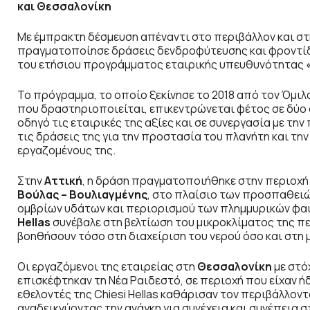
και Θεσσαλονίκη
Με έμπρακτη δέσμευση απέναντι στο περιβάλλον και στ
πραγματοποίησε δράσεις δενδροφύτευσης και φροντίδ
του ετήσιου προγράμματος εταιρικής υπευθυνότητας
Το πρόγραμμα, το οποίο ξεκίνησε το 2018 από τον Όμιλ
που δραστηριοποιείται, επικεντρώνεται φέτος σε δύο
οδηγό τις εταιρικές της αξίες και σε συνεργασία με τ
τις δράσεις της για την προστασία του πλανήτη και τη
εργαζομένους της.
Στην
Αττική
, η δράση πραγματοποιήθηκε στην περιοχή 
Βούλας – Βουλιαγμένης
, στο πλαίσιο των προσπαθει
ομβρίων υδάτων και περιορισμού των πλημμυρικών φαι
Hellas
συνέβαλε στη βελτίωση του μικροκλίματος της 
βοηθήσουν τόσο στη διαχείριση του νερού όσο και στ
Οι εργαζόμενοι της εταιρείας στη
Θεσσαλονίκη
με στό
επισκέφτηκαν τη Νέα Ραιδεστό, σε περιοχή που είχαν ήδ
εθελοντές της Chiesi Hellas καθάρισαν τον περιβάλλον
αναδεικνύοντας την ανάγκη για συνέχεια και συνέπεια 