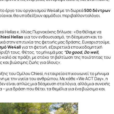
το έργο του οργανισμού We4all με τη δωρεά
500 δέντρων
ποία και θα υποδείξουν αρμόδιοι περιβαλλοντολόγοι
iesi Hellas κ. Ηλίας Πυρνοκόκης δήλωσε: «Θα θέλαμε να
hiesi
Hellas
για τον ενθουσιασμό, τη δέσμευση και το
κά στην επιτυχία της φετινής μας δράσης. Ευχαριστούμε,
ισμό
We
4
all
για τη φετινή, εξαιρετικά εποικοδομητική
ήριξή τους. Φέτος, το μήνυμά μας
“
Do
good
,
Do
well
,
 καλό σε πράξη, με στόχο τη βελτίωση της ποιότητας του
 και βιώσιμης ζωής για όλους».
ης του Ομίλου Chiesi, η εταιρεία επικοινωνεί το μήνυμα
ένη με την υγεία του ανθρώπου. Με κάθε «We ACT Day», η
δεν είναι απλώς μια δέσμευση στα λόγια, αλλά μια συνεχής
– μια δράση που θέτει τα θεμέλια για ένα βιώσιμο και