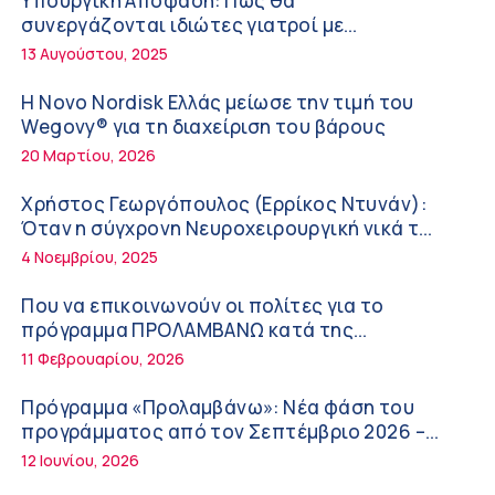
Υπουργική Απόφαση: Πως θα
Διακοπές με ασφάλεια
6:20 πμ
συνεργάζονται ιδιώτες γιατροί με
νοσοκομεία του δημοσίου συστήματος
13 Αυγούστου, 2025
Ειρήνη Ζίγκιρη (Ερρίκος Ντυνάν): H θερμική
υγείας
καταπόνηση στους ηλικιωμένους
Η Novo Nordisk Ελλάς μείωσε την τιμή του
εργαζόμενους
6:11 πμ
Wegovy® για τη διαχείριση του βάρους
20 Μαρτίου, 2026
Σύσκεψη στον ΕΟΦ για την ομαλή λειτουργία
της εφοδιαστικής αλυσίδας των φαρμάκων
Χρήστος Γεωργόπουλος (Ερρίκος Ντυνάν):
στη διάρκεια του καλοκαιριού
12:08 μμ
Όταν η σύγχρονη Νευροχειρουργική νικά το
φόβο!
4 Νοεμβρίου, 2025
Μιχάλης Τάτσης, Insurance & Healthcare
Analyst, διευθυντής Επιχειρηματικής
Που να επικοινωνούν οι πολίτες για το
Ανάπτυξης Ομίλου HHG
11:54 πμ
πρόγραμμα ΠΡΟΛΑΜΒΑΝΩ κατά της
παχυσαρκίας
11 Φεβρουαρίου, 2026
Kavita Patel: Ένα στα πέντε καινοτόμα
φάρμακα φτάνει τελικά στην Ελλάδα
Πρόγραμμα «Προλαμβάνω»: Νέα φάση του
9:21 πμ
προγράμματος από τον Σεπτέμβριο 2026 –
Δωρεάν προληπτικές εξετάσεις έως το 2030
12 Ιουνίου, 2026
Υπάρχει τελικά «δίαιτα θυρεοειδούς»; Τι