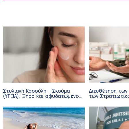
Στυλιανή Κασούλη – Σκούμα
Διευθέτηση των
(ΥΓΕΙΑ): Ξηρό και αφυδατωμένο
των Στρατιωτικ
δέρμα – Αίτια και αντιμετώπιση
από αίτημα του 