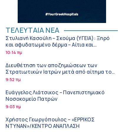
ΤΕΛΕΥΤΑΙΑ ΝΕΑ
Στυλιανή Κασούλη – Σκούμα (ΥΓΕΙΑ): Ξηρό
και αφυδατωμένο δέρμα – Αίτια και
αντιμετώπιση
10:14 πμ
Διευθέτηση των αποζημιώσεων των
Στρατιωτικών Ιατρών μετά από αίτημα του
ΙΣΑ
9:52 πμ
Ευάγγελος Λιάτσικος – Πανεπιστημιακό
Νοσοκομείο Πατρών
9:03 πμ
Χρήστος Γεωργόπουλος – «ΕΡΡΙΚΟΣ
ΝΤΥΝΑΝ»/ΚΕΝΤΡΟ ΑΝΑΠΛΑΣΗ