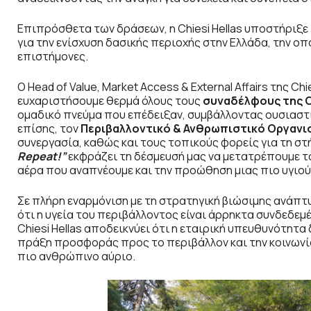
Επιπρόσθετα των δράσεων, η Chiesi Hellas υποστήριξε 
για την ενίσχυση δασικής περιοχής στην Ελλάδα, την ο
επιστήμονες.
Ο Head of Value, Market Access & External Affairs της Ch
ευχαριστήσουμε θερμά όλους τους
συναδέλφους της
C
ομαδικό πνεύμα που επέδειξαν, συμβάλλοντας ουσιαστι
επίσης, τον
Περιβαλλοντικό & Ανθρωπιστικό Οργαν
συνεργασία, καθώς και τους τοπικούς φορείς για τη στ
Repeat
!”
εκφράζει τη δέσμευσή μας να μετατρέπουμε το
αέρα που αναπνέουμε και την προώθηση μιας πιο υγιούς
Σε πλήρη εναρμόνιση με τη στρατηγική βιώσιμης ανάπτυξ
ότι η υγεία του περιβάλλοντος είναι άρρηκτα συνδεδεμ
Chiesi Hellas αποδεικνύει ότι η εταιρική υπευθυνότητα 
πράξη προσφοράς προς το περιβάλλον και την κοινωνία 
πιο ανθρώπινο αύριο.