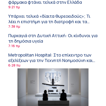
φάρμακα φτάνει τελικά στην Ελλάδα
9:21 πμ
Υπάρχει τελικά «δίαιτα θυρεοειδούς»; Τι
λέει η επιστήμη για τη διατροφή και τα
συμπληρώματα
7:38 πμ
Πυρκαγιά στη Δυτική Αττική: Οι κίνδυνοι για
τη δημόσια υγεία
7:16 πμ
Metropolitan Hospital: Στο επίκεντρο των
εξελίξεων για την Τεχνητή Νοημοσύνη και
την Ογκολογία
6:28 πμ
Παύλος Γιαννακόπουλος – ΒΙΑΝΕΞ
5:27 πμ
Στέλιος Λιανός – INTERAMERICAN / Αθηναϊκή
Γενική Κλινική
5:17 πμ