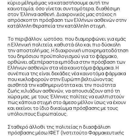
κύριο μέλημά μας να καταστήσουμε αυτή την
καινοτομία, όσο γίνεται συντομότερα, διαθέσιμη
στον Έλληνα ασθενή. Διαχρονικός μας στόχος η
απρόσκοπτη πρόσβαση των Ελλήνων ασθενών στην
κατάλληλη θεραπεία την κατάλληλη στιγμή.
Το περιβάλλον, ωστόσο, που διαμορφώνει για εμάς
η Ελληνική πολιτεία, καθιστά όλο και πιο δύσκολη
την αποστολή μας. Η διαχρονική υποχρηματοδότηση
του δημόσιου προϋπολογισμού για το φάρμακο,
ορθώνει αξεπέραστα εμπόδια στην πρόσβαση των
Ελλήνων ασθενών στα νέα καινοτόμα φάρμακα. Η
συνέπεια της είναι δεκάδες νέα καινοτόμα φάρμακα
που κυκλοφορούν στην Ευρώπη βελτιώνοντας
αισθητά την καθημερινότητα και την ποιότητα
ζωής χιλιάδων ασθενών, να απουσιάζουν από τη
χώρα μας, με τους Έλληνες πολίτες να ευελπιστούν
πως κάποια στιγμή στο άμεσο μέλλον ίσως να έχουν
και εκείνοι το ίδιο δικαίωμα πρόσβασης με τους
υπόλοιπους Ευρωπαίους.
Σταθερό άλλοθι της πολιτείας η διασφάλιση
πρόσβασης μέσω ΙΦΕΤ (Ινστιτούτο Φαρμακευτικής