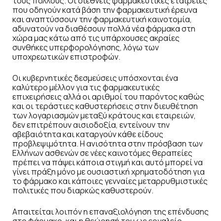
τους πολλούς. Οι διεθνείς φαρμακευτικές εταιρείες
που οδηγούν κατά βάση την φαρμακευτική έρευνα
και αναπτύσσουν την φαρμακευτική καινοτομία,
αδυνατούν να διαθέσουν πολλά νέα φάρμακα στη
χώρα μας κάτω από τις υπάρχουσες ακραίες
συνθήκες υπερφορολόγησης, λόγω των
υποχρεωτικών επιστροφών.
Οι κυβερνητικές δεσμεύσεις υπόσχονται ένα
καλύτερο μέλλον για τις φαρμακευτικές
επιχειρήσεις αλλά οι αριθμοί του παρόντος καθώς
και οι τεράστιες καθυστερήσεις στην διευθέτηση
των λογαριασμών μεταξύ κράτους και εταιρειών,
δεν επιτρέπουν αισιοδοξία, εντείνουν την
αβεβαιότητα και καταργούν κάθε είδους
προβλεψιμότητα. Η ανισότητα στην πρόσβαση των
Ελλήνων ασθενών σε νέες καινοτόμες θεραπείες
πρέπει να πάψει κάποια στιγμή και αυτό μπορεί να
γίνει πράξη μόνο με ουσιαστική χρηματοδότηση για
το φάρμακο και κάποιες γενναίες μεταρρυθμιστικές
πολιτικές που διαρκώς καθυστερούν.
Απαιτείται λοιπόν η επαναξιολόγηση της επένδυσης