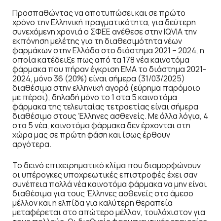
Προσπαθώντας να αποτυπώσει και σε πρώτο
χρόνο την Ελληνική πραγματικότητα, για δεύτερη
συνεχόμενη χρονιά ο ΣΦΕΕ ανέθεσε στην IQVIA την
εκπόνηση μελέτης για τη διαθεσιμότητα νέων
φαρμάκων στην Ελλάδα στο διάστημα 2021 – 2024, η
οποία κατέδειξε πως από τα 178 νέα καινοτόμα
φάρμακα που πήραν έγκριση ΕΜΑ το διάστημα 2021-
2024, μόνο 36 (20%) είναι σήμερα (31/03/2025)
διαθέσιμα στην ελληνική αγορά (εύρημα παρόμοιο
με πέρσι), δηλαδή μόνο το 1 στα 5 καινοτόμα
φάρμακα της τελευταίας τετραετίας είναι σήμερα
διαθέσιμο στους Έλληνες ασθενείς. Με άλλα λόγια, 4
στα 5 νέα, καινοτόμα φάρμακα δεν έρχονται στη
χώρα μας σε πρώτη φάση και ίσως έρθουν
αργότερα.
Το δεινό επιχειρηματικό κλίμα που διαμορφώνουν
οι υπέρογκες υποχρεωτικές επιστροφές έχει σαν
συνέπεια πολλά νέα καινοτόμα φάρμακα να μην είναι
διαθέσιμα για τους Έλληνες ασθενείς στο άμεσο
μέλλον και η ελπίδα για καλύτερη θεραπεία
μεταφέρεται στο απώτερο μέλλον, τουλάχιστον για