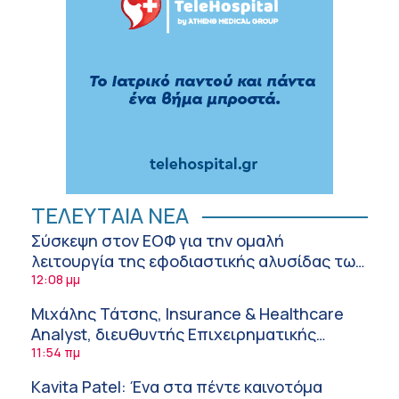
ΤΕΛΕΥΤΑΙΑ ΝΕΑ
Σύσκεψη στον ΕΟΦ για την ομαλή
λειτουργία της εφοδιαστικής αλυσίδας των
φαρμάκων στη διάρκεια του καλοκαιριού
12:08 μμ
Μιχάλης Τάτσης, Insurance & Healthcare
Analyst, διευθυντής Επιχειρηματικής
Ανάπτυξης Ομίλου HHG
11:54 πμ
Kavita Patel: Ένα στα πέντε καινοτόμα