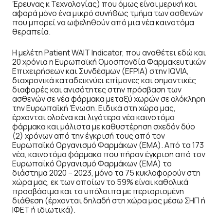
Έρευνας κ Τεχνολογίας) που όμως είναι μερική και
αφορά μόνο ένα μικρό συνήθως τμήμα των ασθενών
που μπορεί να ωφεληθούν από μια νέα καινοτόμα
θεραπεία.
Η μελέτη Patient WAIT Indicator, που αναθέτει εδώ και
20 χρόνια η Ευρωπαϊκή Ομοσπονδία Φαρμακευτικών
Επιχειρήσεων και Συνδέσμων (EFPIA) στην IQVIA,
διαχρονικά καταδεικνύει επίμονες και σημαντικές
διαφορές και ανισότητες στην πρόσβαση των
ασθενών σε νέα φάρμακα μεταξύ χωρών σε ολόκληρη
την Ευρωπαϊκή Ένωση. Ειδικά στη χώρα μας,
έρχονται ολοένα και λιγότερα νέα καινοτόμα
φάρμακα και μάλιστα με καθυστέρηση σχεδόν δύο
(2) χρόνων από την έγκρισή τους από τον
Ευρωπαϊκό Οργανισμό Φαρμάκων (ΕΜΑ). Από τα 173
νέα, καινοτόμα φάρμακα που πήραν έγκριση από τον
Ευρωπαϊκό Οργανισμό Φαρμάκων (ΕΜΑ) το
διάστημα 2020 – 2023, μόνο τα 75 κυκλοφορούν στη
χώρα μας, εκ των οποίων το 59% είναι καθολικά
προσβάσιμα και τα υπόλοιπα με περιορισμένη
διάθεση (έρχονται δηλαδή στη χώρα μας μέσω ΣΗΠ ή
ΙΦΕΤ ή ιδιωτικά).