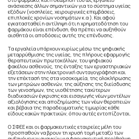
στο φάρμακο, και η θεώρησή του ως εργαλείο
ανάσχεσης άλλων σημαντικών για το σύστημα υγείας
εξόδων (νοσηλείες, χειρουργικές επεμβάσεις,
επιπλοκές χρονίων νοσημάτων κ.α ). Και αφού
εγκατασταθεί η αντίληψη ότι η χρηματοδότηση του
φαρμάκου είναι επένδυση, θα πρέπει να αυξηθούν
αισθητά οι αποδόσεις αυτής της επένδυσης.
Τα εργαλεία υπάρχουν κυρίως μέσω της ψηφιακής
μεταρρύθμισης της υγείας, της πλήρους εφαρμογής
θεραπευτικών πρωτοκόλλων, του ψηφιακού
φακέλου ασθενούς, της ένταξης των εργαστηριακών
εξετάσεων στην ηλεκτρονική συνταγογράφηση και
την επέκτασή της στα νοσοκομεία, της ολοκλήρωσης
των μητρώων ασθενών, της αύξησης της διείσδυσης
των γενοσήμων, της υιοθέτησης ταχύτερων
διαδικασιών έγκρισης και εισαγωγής νέων μοντέλων
αξιολόγησης και αποζημίωσης των νέων θεραπειών
και βέβαια της παραδειγματικής τιμωρίας κάθε
είδους κακών πρακτικών, όπου αυτές εντοπίζονται.
Ο ΣΦΕΕ και οι φαρμακευτικές εταιρείες μέλη του
προσπαθούν να βρουν τη χρυσή τομή μεταξύ των
αυξανόμενων αναγκών για φαρμακευτική περίθαλψη