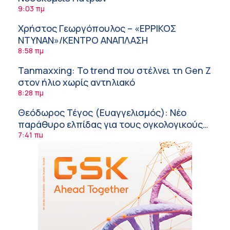
9:03 πμ
Χρήστος Γεωργόπουλος – «ΕΡΡΙΚΟΣ
ΝΤΥΝΑΝ»/ΚΕΝΤΡΟ ΑΝΑΠΛΑΣΗ
8:58 πμ
Tanmaxxing: To trend που στέλνει τη Gen Z
στον ήλιο χωρίς αντηλιακό
8:28 πμ
Θεόδωρος Τέγος (Ευαγγελισμός): Νέο
παράθυρο ελπίδας για τους ογκολογικούς
ασθενείς μέσω κλινικών δοκιμών
7:41 πμ
Ασφάλεια στο νερό: 8 χρήσιμες οδηγίες
από τον Ελληνικό Ερυθρό Σταυρό
7:03 πμ
Μαρίνα Ραυτοπούλου (ΙΑΤΡΙΚΟ ΚΕΝΤΡΟ):
Εκπαίδευση στον διαβήτη – Ένας πυλώνας
της σύγχρονης φροντίδας
6:56 πμ