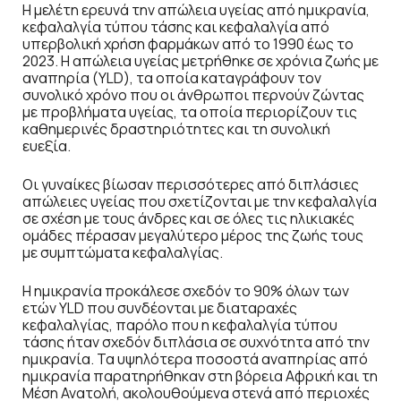
Η μελέτη ερευνά την απώλεια υγείας από ημικρανία,
κεφαλαλγία τύπου τάσης και κεφαλαλγία από
υπερβολική χρήση φαρμάκων από το 1990 έως το
2023. Η απώλεια υγείας μετρήθηκε σε χρόνια ζωής με
αναπηρία (YLD), τα οποία καταγράφουν τον
συνολικό χρόνο που οι άνθρωποι περνούν ζώντας
με προβλήματα υγείας, τα οποία περιορίζουν τις
καθημερινές δραστηριότητες και τη συνολική
ευεξία.
Οι γυναίκες βίωσαν περισσότερες από διπλάσιες
απώλειες υγείας που σχετίζονται με την κεφαλαλγία
σε σχέση με τους άνδρες και σε όλες τις ηλικιακές
ομάδες πέρασαν μεγαλύτερο μέρος της ζωής τους
με συμπτώματα κεφαλαλγίας.
Η ημικρανία προκάλεσε σχεδόν το 90% όλων των
ετών YLD που συνδέονται με διαταραχές
κεφαλαλγίας, παρόλο που η κεφαλαλγία τύπου
τάσης ήταν σχεδόν διπλάσια σε συχνότητα από την
ημικρανία. Τα υψηλότερα ποσοστά αναπηρίας από
ημικρανία παρατηρήθηκαν στη βόρεια Αφρική και τη
Μέση Ανατολή, ακολουθούμενα στενά από περιοχές