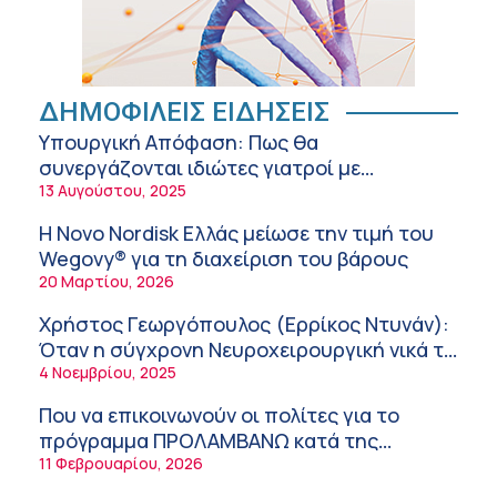
Αθανάσιος Μανώλης (Metropolitan
Hospital): Καρδιοπαθείς και καλοκαίρι –
Διακοπές με ασφάλεια
6:20 πμ
Ειρήνη Ζίγκιρη (Ερρίκος Ντυνάν): H θερμική
ΔΗΜΟΦΙΛΕΙΣ ΕΙΔΗΣΕΙΣ
καταπόνηση στους ηλικιωμένους
Υπουργική Απόφαση: Πως θα
εργαζόμενους
6:11 πμ
συνεργάζονται ιδιώτες γιατροί με
νοσοκομεία του δημοσίου συστήματος
13 Αυγούστου, 2025
Σύσκεψη στον ΕΟΦ για την ομαλή
υγείας
λειτουργία της εφοδιαστικής αλυσίδας των
Η Novo Nordisk Ελλάς μείωσε την τιμή του
φαρμάκων στη διάρκεια του καλοκαιριού
12:08 μμ
Wegovy® για τη διαχείριση του βάρους
20 Μαρτίου, 2026
Μιχάλης Τάτσης, Insurance & Healthcare
Analyst, διευθυντής Επιχειρηματικής
Χρήστος Γεωργόπουλος (Ερρίκος Ντυνάν):
Ανάπτυξης Ομίλου HHG
11:54 πμ
Όταν η σύγχρονη Νευροχειρουργική νικά το
φόβο!
4 Νοεμβρίου, 2025
Kavita Patel: Ένα στα πέντε καινοτόμα
φάρμακα φτάνει τελικά στην Ελλάδα
Που να επικοινωνούν οι πολίτες για το
9:21 πμ
πρόγραμμα ΠΡΟΛΑΜΒΑΝΩ κατά της
παχυσαρκίας
11 Φεβρουαρίου, 2026
Υπάρχει τελικά «δίαιτα θυρεοειδούς»; Τι