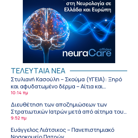
ΤΕΛΕΥΤΑΙΑ ΝΕΑ
Στυλιανή Κασούλη – Σκούμα (ΥΓΕΙΑ): Ξηρό
και αφυδατωμένο δέρμα – Αίτια και
αντιμετώπιση
10:14 πμ
Διευθέτηση των αποζημιώσεων των
Στρατιωτικών Ιατρών μετά από αίτημα του
ΙΣΑ
9:52 πμ
Ευάγγελος Λιάτσικος – Πανεπιστημιακό
Νοσοκομείο Πατρών