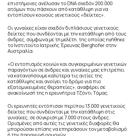
επιστήμονες ανέλυσαν το DNA σχεδόν 200.000
ατόμων που πάσχουν από κατάθλιψη για να
εντοπίσουν κοινούς γενετικούς «δείκτες».
Οι γυναίκες είχαν σχεδόν διπλάσιους γενετικούς
δείκτες που συνδέονται με την κατάθλιψη από τους
άνδρες, σύμφωνα με τη μελέτη, της οποίας ηγήθηκε
το Ινστιτούτο Ιατρικής Έρευνας Berghofer στην
Αυστραλία.
«Ο εντοπισμός κοινών και συγκεκριμένων γενετικών
παραγόντων σε άνδρες και γυναίκες μας επιτρέπει
να κατανοήσουμε καλύτερα τις αιτίες της
κατάθλιψης και ανοίγει το δρόμο για πιο
εξατομικευμένες θεραπείες», αναφέρει σε
ανακοίνωσή της η ερευνήτρια Τζόντι Τόμας.
Οι ερευνητές εντόπισαν περίπου 13.000 γενετικούς
δείκτες που συνδέονται με την κατάθλιψη στις
γυναίκες, σε σύγκριση με 7.000 στους άνδρες.
Ορισμένες από αυτές τις γενετικές διαφορές θα
μπορούσαν επίσης να επηρεάσουν τον μεταβολισμό
ή την παραγωγή ορμονών.