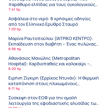
παράθυρο ελπίδας για τους ογκολογικούς
ασθενείς μέσω κλινικών δοκιμών
7:41 πμ
Ασφάλεια στο νερό: 8 χρήσιμες οδηγίες
από τον Ελληνικό Ερυθρό Σταυρό
7:03 πμ
Μαρίνα Ραυτοπούλου (ΙΑΤΡΙΚΟ ΚΕΝΤΡΟ):
Εκπαίδευση στον διαβήτη – Ένας πυλώνας
της σύγχρονης φροντίδας
6:56 πμ
Αθανάσιος Μανώλης (Metropolitan
Hospital): Καρδιοπαθείς και καλοκαίρι –
Διακοπές με ασφάλεια
6:20 πμ
Ειρήνη Ζίγκιρη (Ερρίκος Ντυνάν): H θερμική
καταπόνηση στους ηλικιωμένους
εργαζόμενους
6:11 πμ
Σύσκεψη στον ΕΟΦ για την ομαλή
λειτουργία της εφοδιαστικής αλυσίδας των