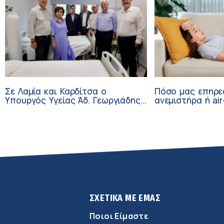
Σε Λαμία και Καρδίτσα ο
Πόσο μας επηρε
Υπουργός Υγείας Άδ. Γεωργιάδης
ανεμιστήρα ή air
για την παραλαβή 7
καλοκαίρι
ασθενοφόρων του ΕΚΑΒ και τα
εγκαίνια του ΚΥ Σοφάδων
ΣΧΕΤΙΚΑ ΜΕ ΕΜΑΣ
Ποιοι Είμαστε