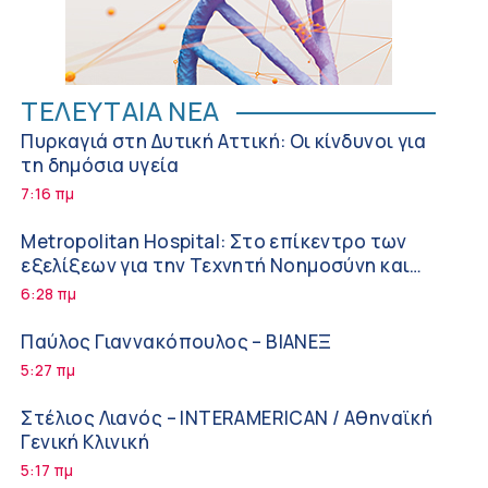
ΤΕΛΕΥΤΑΙΑ ΝΕΑ
Πυρκαγιά στη Δυτική Αττική: Οι κίνδυνοι για
τη δημόσια υγεία
7:16 πμ
Metropolitan Hospital: Στο επίκεντρο των
εξελίξεων για την Τεχνητή Νοημοσύνη και
την Ογκολογία
6:28 πμ
Παύλος Γιαννακόπουλος – ΒΙΑΝΕΞ
5:27 πμ
Στέλιος Λιανός – INTERAMERICAN / Αθηναϊκή
Γενική Κλινική
5:17 πμ