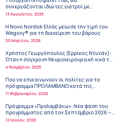
Υπουργική Απόφαση: Πως θα
Ευμενής Καραφυλλίδης (Metropolitan
συνεργάζονται ιδιώτες γιατροί με
General): Γιατί η διατροφή πρέπει να
νοσοκομεία του δημοσίου συστήματος
13 Αυγούστου, 2025
καθοδηγείται από κλινικό διαιτολόγο;
υγείας
7:37 πμ
Η Novo Nordisk Ελλάς μείωσε την τιμή του
Ιωάννης Μπολέτης – ΩΝΑΣΕΙΟ
Wegovy® για τη διαχείριση του βάρους
5:42 πμ
20 Μαρτίου, 2026
Μητρικός θηλασμός: Η πρώτη επένδυση
Χρήστος Γεωργόπουλος (Ερρίκος Ντυνάν):
στην υγεία του παιδιού
Όταν η σύγχρονη Νευροχειρουργική νικά το
φόβο!
5:37 πμ
4 Νοεμβρίου, 2025
Νικόλαος Παρασκευάς (ΥΓΕΙΑ): Τα
Που να επικοινωνούν οι πολίτες για το
ψηλοτάκουνα παπούτσια εχθρός ή φίλος
πρόγραμμα ΠΡΟΛΑΜΒΑΝΩ κατά της
των γυναικών;
παχυσαρκίας
10:42 πμ
11 Φεβρουαρίου, 2026
Θεόδωρος Ροκκάς (Ερρίκος Ντυνάν): Η
Πρόγραμμα «Προλαμβάνω»: Νέα φάση του
σημασία των προβιοτικών στη θεραπεία
προγράμματος από τον Σεπτέμβριο 2026 –
του συνδρόμου του ευερέθιστου εντέρου
Δωρεάν προληπτικές εξετάσεις έως το 2030
10:21 πμ
12 Ιουνίου, 2026