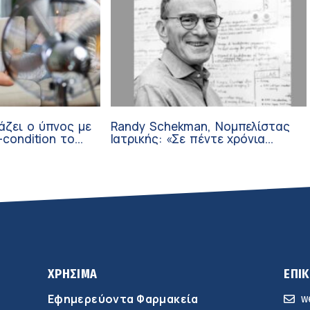
άζει ο ύπνος με
Randy Schekman, Νομπελίστας
-condition το
Ιατρικής: «Σε πέντε χρόνια
μπορεί να έχουμε θεραπεία που
αναστέλλει την εξέλιξη του
Πάρκινσον»
ΧΡΗΣΙΜΑ
ΕΠΙ
Εφημερεύοντα Φαρμακεία
w