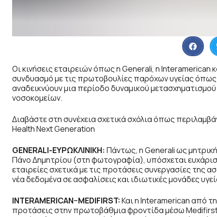
Οι κινήσεις εταιρειών όπως η Generali, η Interamerican 
συνδυασμό με τις πρωτοβουλίες παρόχων υγείας όπως η 
αναδεικνύουν μια περίοδο δυναμικού μετασχηματισμού 
νοσοκομείων.
Διαβάστε στη συνέχεια σχετικά σχόλια όπως περιλαμβά
Health
Next
Generation
GENERALI
-ΕΥΡΩΚΛΙΝΙΚΗ:
Πάντως, η Generali ως μητρικ
Πάνο Δημητρίου (στη φωτογραφία), υπόσχεται ευχάριστ
εταιρείες σχετικά με τις προτάσεις συνεργασίες της α
νέα δεδομένα σε ασφαλίσεις και ιδιωτικές μονάδες υγεί
INTERAMERICAN
–
MEDIFIRST
:
Και η Interamerican από 
προτάσεις στην πρωτοβάθμια φροντίδα μέσω Medifirst 